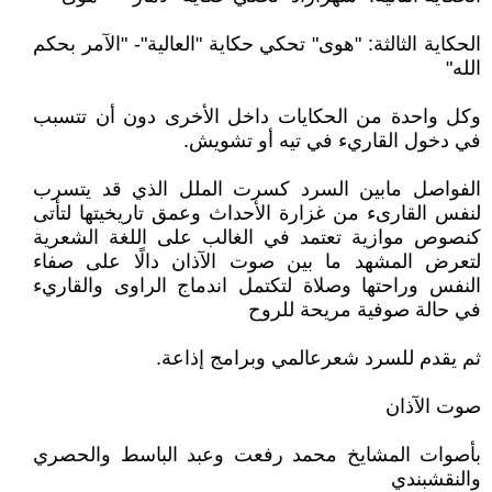
الحكاية الثالثة: "هوى" تحكي حكاية "العالية"- "الآمر بحكم
الله"
وكل واحدة من الحكايات داخل الأخرى دون أن تتسبب
في دخول القاريء في تيه أو تشويش.
الفواصل مابين السرد كسرت الملل الذي قد يتسرب
لنفس القارىء من غزارة الأحداث وعمق تاريخيتها لتأتى
كنصوص موازية تعتمد في الغالب على اللغة الشعرية
لتعرض المشهد ما بين صوت الآذان دالًا على صفاء
النفس وراحتها وصلاة لتكتمل اندماج الراوى والقاريء
في حالة صوفية مريحة للروح
ثم يقدم للسرد شعرعالمي وبرامج إذاعة.
صوت الآذان
بأصوات المشايخ محمد رفعت وعبد الباسط والحصري
والنقشبندي