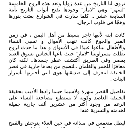
تروي لنا التاريخ من عدة زوايا وتعد هذه الروح الخامسة
"لسهر" وهي "لامار" وجودها يفتح أبواب التاريخ بأبنة
السابعة عشر .. كلما سارت في الشوارع بعثت بنورها
وهجًا في قلوب الرجال.
كانت ابنة لأبيها تاجر بسيط من أهل اليمن ، في زمن
الفقر والجوع كانت تنهب الأموال و تسبى النساء
والأطفال ليباعوا عبيدًا في الأسواق و هذا ما حدث لروح
بطلت مسراويتنا "لامار" حيث باعها الخناس بسوق العبيد
بمصر وفي الطريق أكتشف عطر جسدها.. لكنه كان
معاقرًا للخمر والغلمان ..لتصبح من بعدها جارية في قصر
الخليفة لتتعرف إلى صديقتها هوى التي أخبرتها بأسرار
البنات .
تفاصيل القصر مبهرة ولاسيما حينما زادها الأديب بحقيقة
الخليفة العاضد وكونه لا يستطيع مضاجعة النساء على
الرغم من وجود أكثر من عشرين ألف جارية جميلة
لخدمته والتسرية عنه!
ليظل منغمس في ملذاته في حين الغلاء يتوحش والقمح