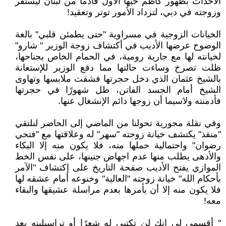
الأحداث بظهور كاظم حبها الأول قادمًا من لبنان ليستقر
وزوجته في دبي، لتزداد الأمور توتر وتعقيد!
الخيانات الزوجية في مسراوية "حتى يطمئن قلبي" بالغة
الوضوح عرضها الأديب في أكتشاف زوجة الوزير " شارو"
لخيانته لها مع جارية رومية، في الحمام الخاص بجناحها،
ظلت تصرخ وساءت حالتها مما دفع الوزير للإستعانة
بالشيخ عثمان الذي دخل حجرتها فشقت ملابسها وتهاوى
الشيخ أمام الجسد الفاتن، ظل شهورًا في حجرتها
فأدمنته ولاسيما أن زوجها دائم الإنشغال عنها.
وفي نقلة محورية تحولنا من الماضي إلى الحاضر لنلتقي
"منقذ" يكتشف خيانة زوجته "سهر" له وعلاقتها مع "فتحي
رضوان" واحتمالية حملها منه، فلا يكون منه إلا البكاء
والأدهى يطلب منها عدم اجهاض جنينها، على نفس الخط
الموازي يفتح الأديب صفحة التاريخ على إكتشاف "الآمر
بأحكام الله" خيانة زوجته "العالية" وخنوعه أمام عشقه لها
فلا يكون منه إلا أن يأمرها بعدم مراسلة عشيقها والبقاء
معه!
" أقسمي لي إنك لن تكتبي له شعرًا أو تراسيلينه بعد