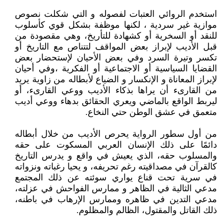
استخدم الروائي العتبات لفصوله و التي شكلت نصوص
موازية غير سردية ، لكنها موظفة بشكل قوي كأسلوب
للنقد أو السخرية أو كشهادة للتأريخ، وهي مقصودة من
قبل الأديب لإبراز بعض المواقف لتتناص مع التاريخ أو
تكسر وتيرة السرد وفي بعض الأحيان لإستحضار بعض
القضايا السياسية أو الاجتماعية أو الفكرية ،وفي أحيان
لإبراز المعاناة و الإنكسار و الضياع لأبطاله من زاوية يريد
من القارىء أن يراها بذكاء الأديب ووعي القارىء، أو
ليربط الواقع بالماضي ويعري الحقائق بدهاء ووعي أديب
متعمق في عشق الوطن حتي النخاع.
من أول سطور الرواية يحرص الأديب من خلال أبطاله
دائمًا على ذلك الإنسان العربي المسكوت على حقه
والمسلوب حقه، الذي يعيش في واقع و يدرس التاريخ
كالقرآن في مصداقيته رغم تحريفه، و يحيا رغباته ونزواته
في سرية تحت قناع يواري سوئته عن ذلك المجتمع
مدعي الثالية في الظاهر و ممارس الفواحش في عزلته،
مدعي التدين في ظاهره وممارس الإرهاب في باطنه،
ذلك القاتل والمقتول، الظالم والمظلوم.