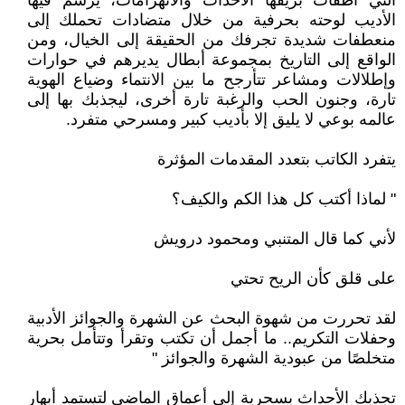
التي أطفأت بريقها الأحداث والانهزامات، يرسم فيها
الأديب لوحته بحرفية من خلال متضادات تحملك إلى
منعطفات شديدة تجرفك من الحقيقة إلى الخيال، ومن
الواقع إلى التاريخ بمجموعة أبطال يديرهم في حوارات
وإطلالات ومشاعر تتأرجح ما بين الانتماء وضياع الهوية
تارة، وجنون الحب والرغبة تارة أخرى، ليجذبك بها إلى
عالمه بوعي لا يليق إلا بأديب كبير ومسرحي متفرد.
يتفرد الكاتب بتعدد المقدمات المؤثرة
" لماذا أكتب كل هذا الكم والكيف؟
لأني كما قال المتنبي ومحمود درويش
على قلق كأن الريح تحتي
لقد تحررت من شهوة البحث عن الشهرة والجوائز الأدبية
وحفلات التكريم.. ما أجمل أن تكتب وتقرأ وتتأمل بحرية
متخلصًا من عبودية الشهرة والجوائز "
تجذبك الأحداث بسحرية إلى أعماق الماضي لتستمد أبهار