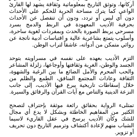
أركانها، وتوثق التاريخ بمعلوماتية وثقافة يشهد لها القارئ
الواعي كما يترك مساحة الحرية للحكم علي الأحداث
دون أي لبس أو تردد، ودون أن تنفصل عن الأحداث
بحرفية الأديب المعهودة في الربط والدمج بسرد
مسرحي يربط الصورة بالحدث وبمفردات لغوية ساحرة،
وأسلوب يتمتع بشاعرية عالية و اقتباسات أدبية ناتجة عن
روائي متمكن من أدواته، عاشقاً لتراب الوطن.
التزم الأديب بعهده على نفسه في مسراويته بتوحد
الجسد والوطن، الغربة وثقافتها وأوجاعها، زلزلة المشاعر
والحب المحرم والأمل الضائع ما بين الرغبة والشهوة،
الثقافة وعادات المجتمع المنافق، الطمع والظلم من
خلال إسقاطات تاريخية يبرع فيها الأديب، إلى جانب
النزعة الدينية والتناص مع آيات القرآن والرقائق والسيرة.
تمتلىء الرواية بحقائق رائعة موثقة بإحتراف لتصحح
الكثير من المفاهيم الخاطئة وبشكل لا يدع أي مجال
للشك وكأن الأديب يرسخ في عقل القاريء لاسيما
الشباب منهم لإعادة أكتشاف وترميم التاريخ دون تحريف
أو تزوير.