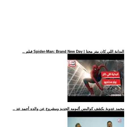
.. فيلم Spider-Man: Brand New Day | البداية اللي كان بيتر محتا
.. محمد عدوية يكشف كواليس ألبومه الجديد ومشروع عن والده أحمد عد