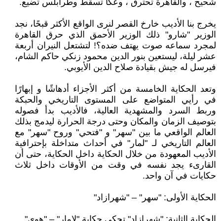
شحيح ، والقاهرة تحترق ، وعكا تسقط وطرابلس تضيع.
يخرج بنا الأديب خارخ القصر لنرى الواقع الأكثر قبحًا، نجد
الوزير "شارو" ذلك الوزير الأحمق الذي حرق القاهرة
لمجرد سماعه صوت يهتف ضده؟! لتشتعل النيران أربعة
عشر ليلة، ليستعين بنور الدين محمود زنكي حاكم الشام،
فيرسل له جيش بقيادة صلاح الدين الأيوبي.
وتعد الحكاية الخامسة من أكثر الأجزاء أدهاشًا و إبهارًا
في رأيي المتواضع على المستوى التاريخي والحبكة
وربط السرد والمشهدية العالية، فالأديب بدأ فصوله
بتوصيف الزمان والمكان وحتى درجة الحرارة ليدمج بذلك
العالم الواقعي ما بين "سهر" و "فتحي" وروح "سهر" مع
العالم التاريخي لـ "لمار" في أحداث متداخلة بإحترافية
الأديب المعهودة من خلال الحكاية داخل الحكاية، حتى أن
القارىء يجد نفسه في وقت من الأوقات داخل ثلاث
حكايات في آن واحد.
الحكاية الأولى: "سهر" – "شهرازاد"
الحكاية الثانية: "شهرازاد" تحكي حكاية "لامار" – "هوى"