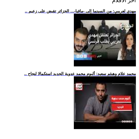
اخر الافلام
.. مهدي لعريبي: من السينما إلى -مافيا-... الجزائر تقبض على زعيم
.. محمد علام وهيثم سعيد: ألبوم محمد عدوية الجديد استكمالا لنجاح