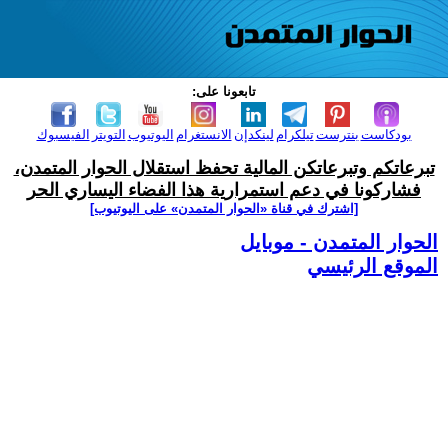
تابعونا على:
بودكاست
بنترست
تيلكرام
لينكدإن
الانستغرام
اليوتيوب
التويتر
الفيسبوك
تبرعاتكم وتبرعاتكن المالية تحفظ استقلال الحوار المتمدن،
فشاركونا في دعم استمرارية هذا الفضاء اليساري الحر
[اشترك في قناة ‫«الحوار المتمدن» على اليوتيوب]
الحوار المتمدن - موبايل
الموقع الرئيسي