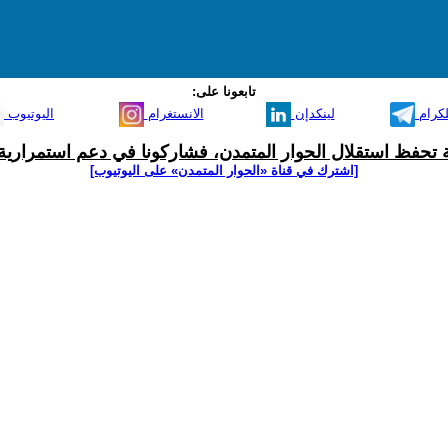
تابعونا على:
لكرام
لينكدإن
الانستغرام
اليوتيوب
ية تحفظ استقلال الحوار المتمدن، فشاركونا في دعم استمرارية 
[اشترك في قناة ‫«الحوار المتمدن» على اليوتيوب]