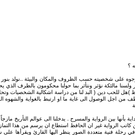
 ؟
وه على شخصيته حسب الظروف والمكان والبيئة ..نولد بنور من ه
ر ولسنا مالئكة نؤثر ونتأثر بما حولنا محكومون بالظرف الذي ي
افظ )هل للحب دين ( البد لنا من دراسة اشكالية الشخصيات وتحل
وظف من اجل الوصول الى غاية ما او ارتبط بالغواية والشهوه
ة
ية بأنها بين الرواية والمسرح . يدخلنا الى عوالم التأريخ ماز
ن كاتب الرواية غير ان الحافظ استطاع ان يرسم من هذا التماز
في رحلة فنية متعددة الصور ينظر اليها القارئ ويقرأها على 