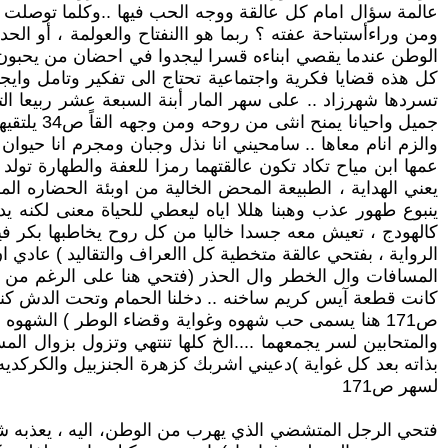
عالمة سؤال امام كل عالقة ووجه الحب فيها ..وكلما توصلت ا
ومن وراءأستباحة عفته ؟ ربما هو االنفتاح والعولمة ، أو ال
الوطن عندما يقصي ابناءه قسرا ليجدوا في احضان من يحبون
كل هذه قضايا فكرية واجتماعية تحتاج الى تفكير وتامل وايج
تسردها شهرزاد .. على سهر المار أبنة السبعة عشر ربيعا ا
جميل واح
عمها ابن مياح تكاد تكون عالقتهما رمزا للعفة والطهارة تو
يعني الهداية ، الطبيعة المحض الخالية من اوبئة الحضاره المز
ينبوع طهور عذب وهبنا هللا اياه ليعطي للحياة معنى لكنه ي
كالهودج ، تعيش معه جسدا خاليا من كل روح يخاطبها بكر ف
الرواية ، بفتحي عالقة متخطية كل االعراف والتقاليد ) عادي 
المسافات وال الخطر وال الحذر (فتحي هنا على الرغم من ع
كانت قطعة آيس كريم ساخنه .. دخلنا الحمام وتحت الدش كنا 
ص171 هنا يسمى حب شهوه وغواية وقضاء الوطر ) الشهوه
والمتحابين لسر يجمعهما ....الخ كلها تنتهي وتزول بزوال 
بذاته بعد كل غواية )دعيني اشربك كزهرة الجنزبيل والكرك
لسهر ص171
فتحي الرجل المتشضي الذي يهرب من الوطن، اليه ، يعذبه شئ