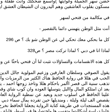
حضن سهر الجميلة وغوايتها )واسمع ضحكتك وانت طفلة وكب
مسكون بقلوب العاشقين وهم اليدرون ان الشيطان العشق ايضا 
في مكالمة من فتحي لسهر
أنت مثل الوطن يتهمني دائما بالتقصير -
كل ما بحكي معك تحكي لي عن الوطن شو بك ؟ ص 296
لماذا انا في دبي ؟ لماذا تركت مصر ؟ ص328
كل هذه الانقسامات والتساؤلات تثبت لنا أن فتحي باحثًا ع
يقول الصوفي وسلطان العارفين وزعيم المولوية جالل الدين 
الحب في هللا في رواية الحافظ هناك الكثير من الرمزيات وا
تذهب سنية الى قصر األمر باحكام هللا وتاخذ زوجها احمد ،
بعد ان امتلكو المال واالبل يتوسلها العوده وان كوب شاي وقط
علينا الحافظ في اسلوب جديد وبعيد عن نمطية الرواية العاد
بقصص الف ليلة وليلة ، ومنديلها حين تفرده يمأل سماء دبي 
هذه المستجدات في طريقة كتابة الرواية يجعلنا الحافظ نخرج م
علينا دراسة أشكاليتها وتفسيرها واختصارها في أسطر قليلة ، ف