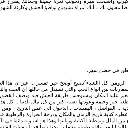
رتِ وأصبحت مهره وتحولتِ نمرة جميلة وجمالك يصرخ في و
مفتون بك ...أنك أمراة تشبهين تواطؤ العشق وكارثة الشهوه 
ن وطن في حضن سهر.
الرومي كل االشياء ُتصبح أوضح حين تفسر ... غير ان هذا ا
لمقارنات بين انواع الحب والتي نستدل من خاللها ان الحب و
 يتغير عليه المكان ويستوحش طريقة العيش فيه ويصف القصور 
عة خبز وخيمة وعودتها تغنيه اكثر من كل مال الدنيا .. كل هذ
ية .. الفواصل ، الهمسات ، الدخول الى عمق التاريخ ، ومن ث
عطره كتابة تاريخ الزمان والمكان ودرجة الحرارة والرطوبة 
ن الملل ونمطية الكتابة ورتابتها وهذا هو اسلوبه دائما في ال
البد لنا من وقفة طويلة متأملين وهذا ربما في الروايات القاد