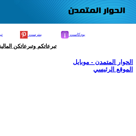
بودكاست
بنترست
تي
تبرعاتكم وتبرعاتكن المال
الحوار المتمدن - موبايل
الموقع الرئيسي