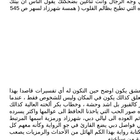
جه الرجال وانت تناغين بضحكتك يقول الناس ان بيتك
التي تطيح بظالم القلوب ( همسة شهرزاد لسهر ص 545
لعشق يكون اوضح حين التكون له أي تفسيرات قاصدا بهذا
التعلق كذالك يكون في المكان وليس للشخوص فقط ، عندما
كالقبور بل اشد وحشة ، وخطاب بكر ألخته العالية كذالك
ه صور الحب التي ياخذنا الحافظ الى عوالمها واكثر يسرده
م العوده الى ليالي دبي، شهرزاد ورمزية اسمها المرتبط
في فواصل دبي يضع القارئ في جو الرواية وكأنه معهم كل
كتابة رواية بهذا الكم الهائل من الأحداث والرمزيات يصعب
مة من سباعيته.