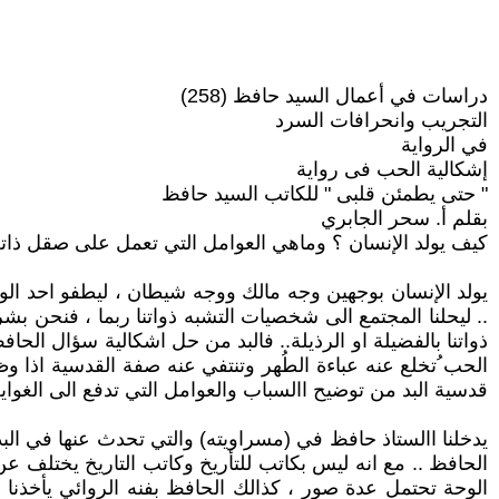
دراسات في أعمال السيد حافظ (258)
التجريب وانحرافات السرد
في الرواية
إشكالية الحب فى رواية
" حتى يطمئن قلبى " للكاتب السيد حافظ
بقلم أ. سحر الجابري
کيف يولد الإنسان ؟ وماهي العوامل التي تعمل على صقل ذاته
يولد الإنسان بوجهين وجه مالك ووجه شيطان ، ليطفو احد الوج
.. ليحلنا المجتمع الى شخصيات التشبه ذواتنا ربما ، فنحن بش
ذواتنا بالفضيلة او الرذيلة.. فالبد من حل اشكالية سؤال الح
الحب ُتخلع عنه عباءة الطُهر وتنتفي عنه صفة القدسية اذا 
قدسية البد من توضيح االسباب والعوامل التي تدفع الى الغواي
يدخلنا االستاذ حافظ في (مسراويته) والتي تحدث عنها في البدا
الحافظ .. مع انه ليس بكاتب للتأريخ وكاتب التاريخ يختلف ع
الوحة تحتمل عدة صور ، كذالك الحافظ بفنه الروائي يأخذنا 