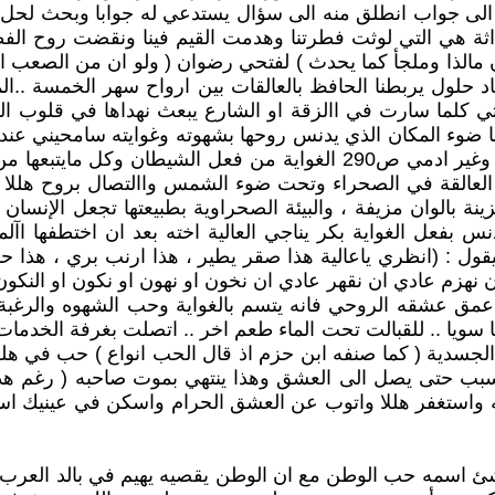
لى جواب انطلق منه الى سؤال يستدعي له جوابا وبحث لحل اشك
حداثة هي التي لوثت فطرتنا وهدمت القيم فينا ونقضت روح الف
 مالذا وملجأ كما يحدث ) لفتحي رضوان ( ولو ان من الصعب 
اد حلول يربطنا الحافظ بالعالقات بين ارواح سهر الخمسة ..ا
لتي كلما سارت في االزقة او الشارع يبعث نهداها في قلوب ا
يانا يمنح انثى من روحه ومن وجهه القاً ص34 يلتقيها ضوء المكان الذي يدنس روحها بشه
والزم انام معاها .. سامحيني انا نذل وجبان ومجرم انا حيوان وغير ادمي ص90
لد العالقة في الصحراء وتحت ضوء الشمس واالتصال بروح هللا 
ينة بالوان مزيفة ، والبيئة الصحراوية بطبيعتها تجعل الإنسان
دنس بفعل الغواية بكر يناجي العالية اخته بعد ان اختطفها ا
يقول : (انظري ياعالية هذا صقر يطير ، هذا ارنب بري ، هذ
ان نهزم عادي ان نقهر عادي ان نخون او نهون او نكون او النك
مق عشقه الروحي فانه يتسم بالغواية وحب الشهوه والرغبة 
سويا .. للقبالت تحت الماء طعم اخر .. اتصلت بغرفة الخدمات
 الجسدية ( كما صنفه ابن حزم اذ قال الحب انواع ) حب في هل
المسبب حتى يصل الى العشق وهذا ينتهي بموت صاحبه ( رغم ه
ديه واستغفر هللا واتوب عن العشق الحرام واسكن في عينيك 
 اسمه حب الوطن مع ان الوطن يقصيه يهيم في بالد العرب با