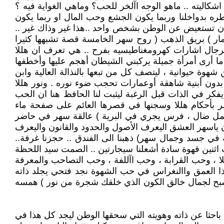
اليته .. ماهو الوجه اآلخر للحب؟ وماهي الغواية فيه ؟
طره بدواخلنا وربما يكون الجشع وحب المال او ربما يكون
ان تستعيض عن الوطن بشخص واحد ..هذا غير وذاك غير ..
لمار ) بريق الذهب ( روح سهر الخامسة قصة تشبهها كثيرا
لرجال اشارات كهرومغناطيسيه بفرح .. هي تعرف ان هللا
وته وغوايته سامحيني عندما أرى أمرأة جميلة يركبني الشيطان أهجم عليها وأخطفها
2 الغواية من فعل الشيطان وكل مايتبعها من شهوة حيوانية ، ليتصف كل من تبعها بالنذالة العالية وابن
بدون أبنية شاهقة أوعمارات تحجب ضوء نوره . ونور هللا
 يفكر في الذات قبل الرغبة ليثبت لنا الحافظ هنا ان الحب
آلمر بأحكام هللا وسجنها في قصرها العائم على صفحة ماء
ا حمل ضال ، فرس يجري في البرية ) عالقة سهر في حاضر
ون ياسهر العشق اليعرف الأصول والحدود والقانون واليعرف
في جسد وجمال سهر) ذهبنا الى الفندق .. حجزنا غرفة..
 اثنين قهوة سادة أشعلنا سيجارتين .. الصمت سيد اللحظة
لا ، وحب القرابة ، وحب اآللفة ، وحب التصاحب والمعرفة
ذا العمق واالنغراس في حب الشهوة نجد فتحي يجلد ذاته
اسبح لجمال خالق الكون الذي خلقك شجرة من نور ) همسه
حثا عن ذاته وهويته التي سحقها الوطن ليجد كل هذا في