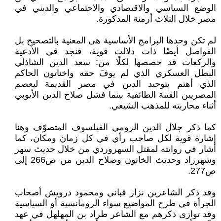
الوضع السياسي والاقتصادي والاجتماعي والديني في
مصر خلال الثلاث أزمنة المذكورة.
لم تكن وحدها البرامج الأساسية هى المعنية بالتصحيح بل
الفواصل أيضًا ذات دلالت قوية، فنجد في الأدعية
والركعات قد خصصها لكلًا من: سعد الدين الشاذلي
البطل العسكري الذي لم يوفَ حقه واخناتون الحاكم
الذي أهتم بتوحيد الدين في مصر القديمة ليعصم
المصريين الفتنة الطائفية بينما فشل صلاح الدين الأيوبي
أثناء محاربته للمذهب الشيعي.
كما ذكر جلال الدين الرومي الفيلسوف المتصوّف وهنا
إشارة قوية لكل صاحب رأي في كل زمان ومكان، كما
أشار في روايته لمقتل السهروردي من خلال حديث سهر
وشهرزاد وحديث الخاتون وصلاح الدين من ص266 إلى
ص277.
وقد ذكر الشاعرين نزار قباني ومحمود درويش أصحاب
الجرأة في طرح المواضيع سواء الرومانسية أو السياسية
وقد توازى ذكرهم مع الشاعر طراد بن المهلهل في عهد