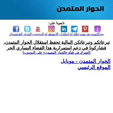
تابعونا على:
بودكاست
بنترست
تيلكرام
لينكدإن
الانستغرام
اليوتيوب
التويتر
الفيسبوك
تبرعاتكم وتبرعاتكن المالية تحفظ استقلال الحوار المتمدن،
فشاركونا في دعم استمرارية هذا الفضاء اليساري الحر
[اشترك في قناة ‫«الحوار المتمدن» على اليوتيوب]
الحوار المتمدن - موبايل
الموقع الرئيسي