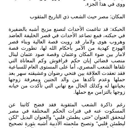
ووى في هذا الجزء.
المكان: مصر حيث الشعب ذي التاريخ المثقوب
الحبكة: قد تناغمت الأحداث لتصنع مزيج أشبه بالضفيرة
في حبكته، فمع تصاعد الأحداث في قصر الخليفة العاضد
وهروب هوى ولامار قد رويت قصة العالية وبناء قصر
الهودج كهدية من الآمر بأحكام الله لها، تطورت قصة
لامار بين ضوء المكان وعثمان وقصة صود عثمان لينال
منصب قضائي إبان حكم قراقوش وكم المعاناة التي
تلقاها الشعب المصري، أما على المستوى العام للسباعية
فقد تعقدت العلاقة بين فتحي رضوان وعشيقته سهر بعد
حملها وعدم تأكدها من والد الجنين ومعرفة زوجها
بخيانتها له وكذلك الحال مع تهاني التي تأكدت من خيانه
زوجها بالتزامن مع حملها.
رغم ذاكرة الشعب المثقوبة فقد فضح كاتبنا عن
المسكوت عنه في فترات الحكم المختلفة في مصر
ليتحقق العنوان "حتى يطمئن قلبي" والعنوان البديل "لكن
ليطمئن قلبي" وتصبح ملحمته الأدبية أشبه بثورة تصحيح