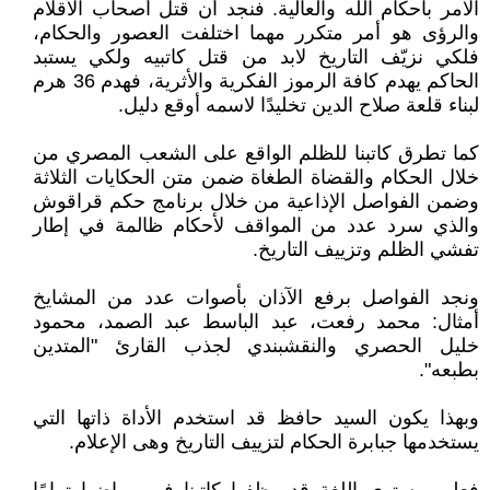
الآمر بأحكام الله والعالية. فنجد أن قتل أصحاب الأقلام
والرؤى هو أمر متكرر مهما اختلفت العصور والحكام،
فلكي نزيّف التاريخ لابد من قتل كاتبيه ولكي يستبد
الحاكم يهدم كافة الرموز الفكرية والأثرية، فهدم 36 هرم
لبناء قلعة صلاح الدين تخليدًا لاسمه أوقع دليل.
كما تطرق كاتبنا للظلم الواقع على الشعب المصري من
خلال الحكام والقضاة الطغاة ضمن متن الحكايات الثلاثة
وضمن الفواصل الإذاعية من خلال برنامج حكم قراقوش
والذي سرد عدد من المواقف لأحكام ظالمة في إطار
تفشي الظلم وتزييف التاريخ.
ونجد الفواصل برفع الآذان بأصوات عدد من المشايخ
أمثال: محمد رفعت، عبد الباسط عبد الصمد، محمود
خليل الحصري والنقشبندي لجذب القارئ "المتدين
بطبعه".
وبهذا يكون السيد حافظ قد استخدم الأداة ذاتها التي
يستخدمها جبابرة الحكام لتزييف التاريخ وهى الإعلام.