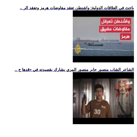
.. باحث في العلاقات الدولية: واشنطن تعقد مفاوضات هرمز وتفقد الر
.. الشاعر الشاب منصور جابر منصور المري يشارك بقصيدته في «قدها ج