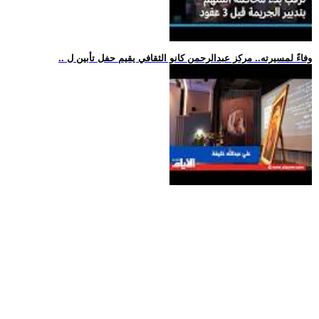
.. وفاءً لمسيرته.. مركز عبدالرحمن كانو الثقافي يقيم حفل تأبين ل