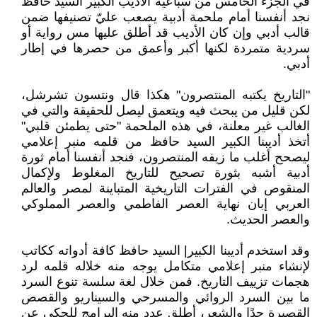
في الجزء الخامس من سباعية الأديب الكبير السيد حافظ
نجد أنفسنا أمام ملحمة أدبية يصعب عليّ تصنيفها ضمن
قالب أدبي وإن كان الأديب قد أطلق عليها مس رواية أو
سردية متمردة لكنها أكبر وأعمق من حصرها في إطار
أدبي.
"التاريخ يكتبه المنتصرون" هكذا قال ونتسون تشرشل،
لكن قليل من يبحث فيه ويتعمق ليصل للحقيقة والتي في
الغالب غير معلنة، في هذه الملحمة "حتى يطمئن قلبي"
أتخذ أديبنا الكبير السيد حافظ من قلمه منبر إعلامي
ليصحح أغلب ما زيفه المنتصرون، فنجد أنفسنا أمام ثورة
أدبية أشبه بثورة تصحيح للتاريخ المغلوط ولإكمال
المنقوص في الفترات التاريخية المتباينة لمصر والعالم
العربي إبان نهاية العصر الفاطمي والعصر المملوكي
والعصر الحديث.
وقد استخدم أديبنا الكبير| السيد حافظ كافة أدواته ككاتب
لإنشاء منبر إعلامي متكامل يوجه منه خلاله قلمه لرد
هجمات تزييف التاريخ. فمن خلال لغة سلسة تنوع السرد
ما بين السرد الروائي والمسرحي والسيناريو والقصص
القصيرة جدًا والشعر، أطلق عدد منه البرامج للحكي عن