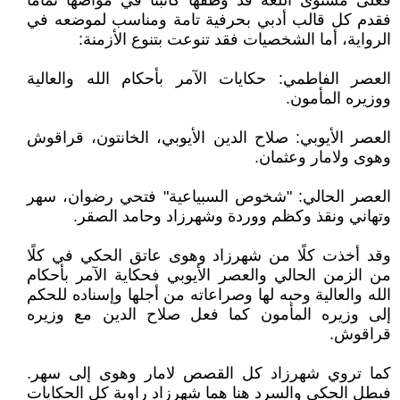
فعلى مستوى اللغة قد وظفها كاتبنا في مواضها تمامًا
فقدم كل قالب أدبي بحرفية تامة ومناسب لموضعه في
الرواية، أما الشخصيات فقد تنوعت بتنوع الأزمنة:
العصر الفاطمي: حكايات الآمر بأحكام الله والعالية
ووزيره المأمون.
العصر الأيوبي: صلاح الدين الأيوبي، الخانتون، قراقوش
وهوى ولامار وعثمان.
العصر الحالي: "شخوص السبياعية" فتحي رضوان، سهر
وتهاني ونقذ وكظم ووردة وشهرزاد وحامد الصقر.
وقد أخذت كلًا من شهرزاد وهوى عاتق الحكي في كلًا
من الزمن الحالي والعصر الأيوبي فحكاية الآمر بأحكام
الله والعالية وحبه لها وصراعاته من أجلها وإسناده للحكم
إلى وزيره المأمون كما فعل صلاح الدين مع وزيره
قراقوش.
كما تروي شهرزاد كل القصص لامار وهوى إلى سهر.
فبطل الحكي والسرد هنا هما شهرزاد راوية كل الحكايات