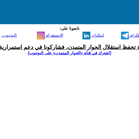
تابعونا على:
لكرام
لينكدإن
الانستغرام
اليوتيوب
ية تحفظ استقلال الحوار المتمدن، فشاركونا في دعم استمرارية 
[اشترك في قناة ‫«الحوار المتمدن» على اليوتيوب]