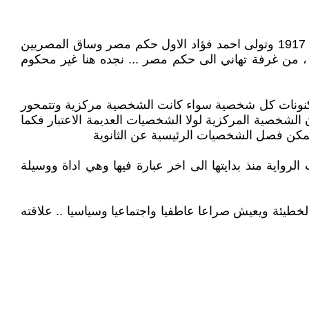
لم أرد ، وجدتني اذهب الى مكتبتي الصغيرة وأجلس وأقرأ .. (خُلع عباس الثاني من الحكم وتولى الامير حسين كامل وتوفى 1917 وتولى احمد فؤاد الاول حكم مصر وساق المصريين
 مصري لمعاونة جيش الحلفاء ) ص 138 في مشهد سردي متقطع ، من غرفة تهاني الى حكم مصر ... نجده هنا غير محكوم
كنونات كل شخصية سواء كانت الشخصية مركزية وتتمحور
ون الشخصية المركزية لولا الشخصيات العديمة الاعتبار فكما
لايمكن فصل الشخصيات الرئيسية عن الثانوية
اية منذ بدايتها الى اخر عبارة فيها وهي اداة ووسيلة
طيئة ويعيش صراعا عاطفيا واجتماعيا وسياسيا .. علاقته