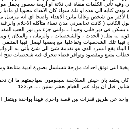
اني وفيه تأتي الكلمات منقاة في ثلاثة او أربعة سطور بجمل مو
دي كتابه الى هذه او تلك سواء كان الاهداء معنويا او ماديا ر
ذا لأكثر من شخص وغالبا مايرد الاهداء واضحا اي انه مرسل من
فيقول الكاتب ( كانت تحاصرني مدن نساء متآكله الاحلام والر
 يسكن في دير قلبي وحيدا ....وانني جزء من نور الحب المق
ه له مثل ( الحدث ، والشخصيات ، والزمان ، والمكان ) ومن خ
ا تلك الشخصيات وتفاعلها مع بعضها ليصل فيها المتلقي او ال
ا البناء يقع السرد الذي هو تقدمة شئ الى شئ يأتي به الروا
ة خطاب متتبع ومقصود وتوافر فضاء تتحرك فيه شخصيات تنتج احدا
ريخية التي توثق احداث مؤرخة تتسلسل بصورة ادبية متتابعة وم
كان يعتقد بان جيش السلاجقة سيقومون بمهاجمتهم ما ان تخف
ابور قبل ان يولد عمر الخيام بعشر سنين .... ص122
احد عن طريق قفزات بين قصة واخرى فيبدأ بواحدة وينتقل الى