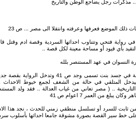
. مذكرات رجل يضاجع الوطن والتاريخ
ت ذلك الموضع فعرفها وعرفته وانتقلا الى مصر ... ص 23
 رواية فتحي وتتناوب احداثها السردية وقصة ادم وقتل قابي
قيد بأي قيود أو مساحة معينة لكل قصة ..
ة النسوان في عهد المستنصر بلله
شهرزاد .. سأحكي اليوم البداية .. كان ياما كان روح
ه فيدخل المتلقي في حالة من الشغف لجمع خيوط الاحداث 
لتاريخية .. ( مصر تعاني من غياب العدالة .. فقد ولد المستن
من ثابت للسرد أو تسلسل منطقي زمني للحدث ، نجد هذا الاسل
رئ على خط سير القصة بصورة مشوقة جامعا احداثها بأسلوب سر