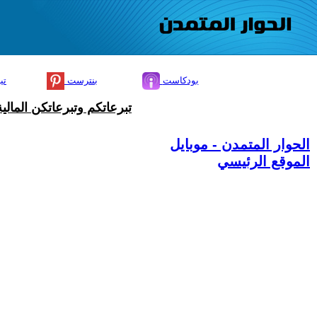
بودكاست
بنترست
تي
تبرعاتكم وتبرعاتكن المال
الحوار المتمدن - موبايل
الموقع الرئيسي