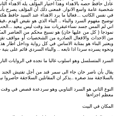
عادل حافظ حصه بالاهداء وهذا اختيار المؤلف يله الاهداء الث
شخصية عامة واسع الانوار. فمعنى ذلك أن المؤلف يصرح بأنه يه
في نفس الكاتب ...فغالبا ما يرد الاهداء عند السيد حافظ هك
توضيح مفهوم السرد والبناء .. البناء الذي هو نقيض الهدم ،
اني لم المس جسد نساءعبقريات منذ وقت ليس ببعيد ...الحب
نموذجا ( كل من عليها خان) هو نسيج محكم من العناصر المكون
من الاحداث والافعال الصادره من الشخصيات أو مواقف تقع فيه
ويعتبر البناء هو بمثابة الاساس في كل رواية وداخل اطار هذ
ونحوه يسرده سردا اذا تابعه .. والبناء السردي قائم على بني
السرد المتسلسل وهو اسلوب غالبا ما نجده في الروايات التا
يقال بأن ناصر خان جاء الى سمر قند من أجل تفتيش الجند 
بالسلاجقة منذ صغره ..يذكر ان المقاتلين السلاجقة حاصروا نيش
النوع الثاني هو السرد التناوبي وهو سردعدة قصص في وقت و
معظم اجزاءها
المكان في البيت