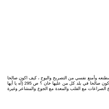
طنعه وأمنع نفسي من التصريح والبوح ، كيف اكون صالحا
وانا أغادر منطقة الفضيلة الى المجون وأصير المجنون اذا ماوجدت فرصة للخلوه بها تلك التي اضعف من جمالها ... وكيف اكون صالحا في بلد كل من عليها خان ؟ ص 295 (آه يا أيها
نواع الصراعات مع القلب والمعدة مع الجوع والمشاعر وغيرة