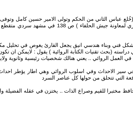
قسرا الى الميدان الشرقي للقتال ، مليون ونصف فلاح
شكل فني وبناء هندسي انيق يجعل القارئ يغوص في تحليل م
ي دراسته (بحث تقنيات الكتابة الروائية ) يقول : لايمكن ان تك
نا في العمل الروائي .. يعني هنالك شخصيات رئيسية وثانوية و
سير الاحداث وفي اسلوب الروائي وهي اطار يؤطر احداث الرو
دافعة التي تتحلق من حولها كل عناصر السرد
ظ مختبرا للقيم وصراع الذات .. يختزن في عقله الفضيلة والخ