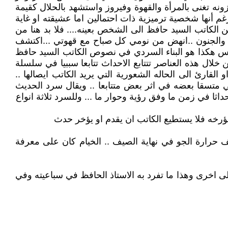
زونه تغنى بالمرأة والقهوة وفيروز واستشهد بالحلال كقيمة
غم أنها شخصية ترميزية ذات احتمالين اما عشيقته او غاية
 الكاتب السيد حافظ الى الشخص بعينه.... فلا بد هنا من
غبة والجنون ..انهض من نومي كل صباح مع قهوتي ...اكتشف
دس هكذا هو البناء السردي في نصوص الكاتب السيد حافظ
لال هذه العناصر تتتابع الاحداث تتابعا سببيا في سلسلة
قارئ الى الحاله الشعورية التي يريد الكاتب ايصالها ..
ئي متسقا بعضه في اثر بعض متتابعا .. ويقال سرد الحديث
ثا في زمن ما وفق رؤية وحوار ما ... وللسرد ثلاثة انواع
ؤرخه فلا يستطيع الكاتب ان يقدم او يؤخر حدث
 حرارة الجو في نهاية الصيف .. الخيام كان على معرفة
 اخرى وهذا ما تفرد به الاستاذ الحافظ في سباعيته وفي