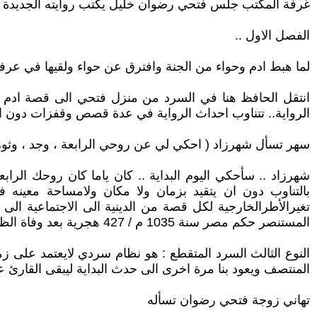
غرفة المكتب جلس فتحي رضوان خليل يكتب روايته الجديدة .
الفصل الاول ..
لما هبط ادم وحواء من الجنة وافترق عن حواء ولقيها في عرفا
انتقل الحافظ هنا في السرد من منزل فتحي الى قصة ادم في
الرواية.. تتناوب احداث الرواية في عدة قصص وقفزات دون الت
سهر تسأل شهرزاد ( احكي لي عن روحي الرابعة ، وجد ، وثور
بالتناوب دون ان يتقيد بزمان ولا مكان ولامساحة معين
تغيرالأطرالخارجية لكل قصة من الدينية الى الاجتماعية الى ا
المستنصر حكم مصر سنة 1035 م / 427 هجرية بعد وفاة الظاهر وكان يبلغ من العمر 7 اعوام ص 41
النوع الثالث السرد المتقطع : هو نظام سردي لايعتمد على ز
المنتصف ويعود بنا مرة اخرى الى حدث البداية ليبقى القا
تهاني زوجة فتحي رضوان تسأله