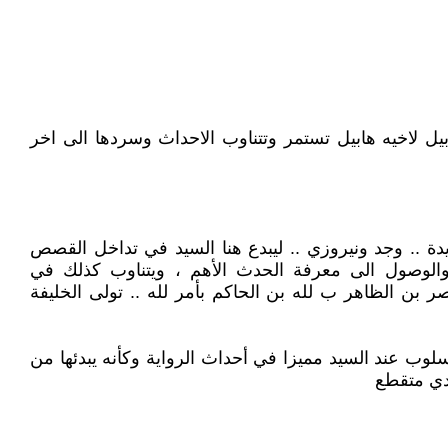
ل لاخيه هابيل تستمر وتتناوب الاحداث وسردها الى اخر
ك الرابعة في جسد بنت تسمى وجد ص 41 وتدخل الرواية بقصة جديدة .. وجد ونيروزي .. ليبدع هنا السيد في تداخل القصص
والوصول الى معرفة الحدث الأهم ، ويتناوب كذلك في
صر بن الظاهر ب لله بن الحاكم بأمر لله .. تولى الخليفة
وب عند السيد مميزا في أحداث الرواية وكأنه يبدئها من
دي متقطع