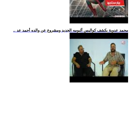
.. محمد عدوية يكشف كواليس ألبومه الجديد ومشروع عن والده أحمد عد