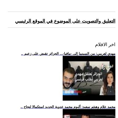
التعليق والتصويت على الموضوع في الموقع الرئيسي
اخر الافلام
.. مهدي لعريبي: من السينما إلى -مافيا-... الجزائر تقبض على زعيم
.. محمد علام وهيثم سعيد: ألبوم محمد عدوية الجديد استكمالا لنجاح