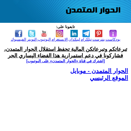
تابعونا على:
بودكاست
بنترست
تيلكرام
لينكدإن
الانستغرام
اليوتيوب
التويتر
الفيسبوك
تبرعاتكم وتبرعاتكن المالية تحفظ استقلال الحوار المتمدن،
فشاركونا في دعم استمرارية هذا الفضاء اليساري الحر
[اشترك في قناة ‫«الحوار المتمدن» على اليوتيوب]
الحوار المتمدن - موبايل
الموقع الرئيسي