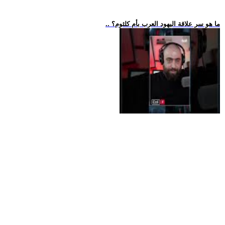
.. ما هو سر علاقة اليهود العرب بأم كلثوم؟