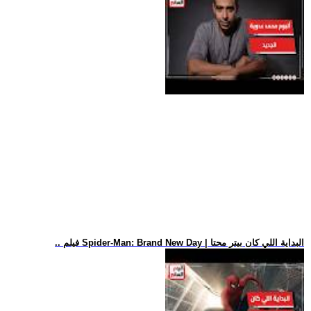
.. فيلم Spider-Man: Brand New Day | البداية اللي كان بيتر محتا