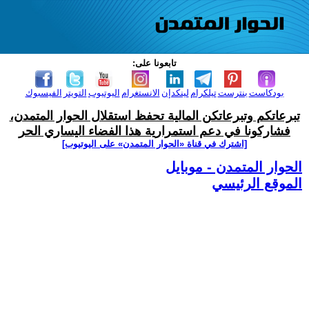
تابعونا على:
بودكاست
بنترست
تيلكرام
لينكدإن
الانستغرام
اليوتيوب
التويتر
الفيسبوك
تبرعاتكم وتبرعاتكن المالية تحفظ استقلال الحوار المتمدن،
فشاركونا في دعم استمرارية هذا الفضاء اليساري الحر
[اشترك في قناة ‫«الحوار المتمدن» على اليوتيوب]
الحوار المتمدن - موبايل
الموقع الرئيسي