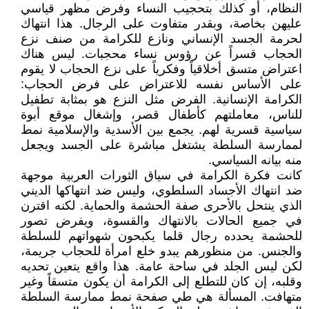
النظام، أو كذلك بتحجيب النساء وفرض مظهر قياسي
عليهن بخاصة، وبقدر متفاوت على الرجال. هذا انتهاك
لحرمة الجسد الإنساني ونازع للكرامة من صنف نزع
الحجاب قسراً عن رؤوس نساء محجبات. ليس هناك
اعتراض متسق أخلاقياً وفكرياً على نزع الحجاب لا يقوم
على الأساس نفسه للاعتراض على فرض الحجاب:
الكرامة الإنسانية. الفرض مثل النزع هو بمثابة تطفيل
للناس، معاملتهم كأطفال قصر، وإشغال موقع أبوة
سياسية قسرية لهم. يجمع بين الأسدية والإسلامية نمط
لممارسة السلطة يشتغل مباشرة على الجسد ويجعل
منه بيانه السياسي.
كانت فكرة الكرامة في سياق الثورات العربية موجهة
ضد انتهاك الأجساد السلطوي، وليس ضد انتهاكها الديني
الذي ينتحل بالأحرى صفة الحشمة والحماية. لكنه اقترن
في جميع الحالات بالانتهاك والقسوة، ويفرض تصور
للحشمة يحدده رجال قلما يكبحون شهواتهم للسلطة
والجنس. من منظورهم يبدو خلع امرأة للحجاب جريمة،
لكن ليس الجلد في ساحة عامة. هذا واقع يتعين تحديه
وقلبه، إن كان للتطلع إلى الكرامة أن يكون متسقاً وغير
متهافت. المسألة هي طي صفحة نمط ممارسة السلطة