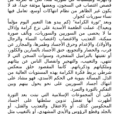
قصص اغتصاب في السجون، وبعضها موثقة جيداً، قد لا
يكون غير الظاهر من نظام انتهاكات أوسع، تعامل فيها
نساء سوريات كجوار.
وبعد "ثورة الكرامة" (كم يبدو هذا التعبير اليوم مؤلماً
وبعيداً!)، عملت الطغمة الأسدية على نزع كرامة وإذلال
ما لا يحصى من السوريين والسوريات، وبألف صورة
ممكنة، التعذيب والاغتصاب (اغتصاب النساء والرجال
والأولاد)، والإعدام وحرق الأجساد وطمرها، والمجازر عن
قرب، والحصار والتجويع، خنق الأجساد بالسارين والكلور،
أو تفتيتها بالبراميل المتفجرة، وسنوات السجن التي لا
تنتهي، والتغييب، والتهجير وانفصال الناس عن بيئاتهم
وملكياتهم وذكرياتهم. كأنما المقصود خلق منعكس
شرطي يربط فكرة الكرامة بهذه المستويات العالية من
الذل. المسألة بنيوية في الحكم الأسدي، فهو مشاد على
انتهاك أجساد السوريين على نحو يحول بينهم وبين
التفكير بالثورة والتمرد.
على أن المجموعات الإسلامية التي نبتت بعد الثورة
أظهرت أنها تفضل تدوين سلطتها على أجساد
المحكومين كذلك، أو بالاعتقال والتعذيب والقتل، أو
بالجلد وقطع الرؤوس والأيدي المشهدي، أو بالتغييب مثل