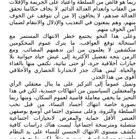
ربما هو فائض من السلطة واعتياد على الجريمة والإفلات
من العقاب وانعدام العدالة الدائم. لا يخاف حكامنا تحقق
العدالة ضدهم، لا يخافون إلا من أن نتوقف عن الخوف
منهم، وهم يمعنون في التعذيب والإذلال والانتقام لضمان
أمن الخوف منهم.
وعلى هذا النحو يجتمع خطر الانتهاك المستمر مع
استحالة توقع العواقب، ما يترك عموم المحكومين
منكشفين لا يعلمون من أين تدهمهم المصائب. ومع
الزمن يتجه تفضيل الأكثرية إلى عيش حياة حيوانية بلا
خيارات أخلاقية حرة، أو حتى نباتية، نكتفي منها بالغذاء
والحياة. ليس هناك جذر لانحدارنا الحضاري والأخلاقي
أقوى من هذا الجذر.
ونميل عموماً إلى التركيز على ما ينال معتقلي الرأي
والمعتقلين السياسيين من انتهاكات جسدية، لكن في هذا
التحيز ما يخفي معاملة قاسية لعموم السكان، ومنها ربما
بصورة خاصة انتهاك أجساد النساء، من قبل نخب
السلطة والثروة، وعلى مستوى اجتماعي أوسع بوصفهن
العنصر الأقل حماية والمعرض لانحيازات اجتماعية
متصلبة ومترسخة اجتماعياً. ليست هناك دراسات كافية
تكشف مستوى الانتهاك الجنسي للنساء على يد النظام
وأجهزته وميلشياته في سورية مثلاً، لكن ما نعرفه من