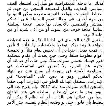
كذلك. ما تدخله الديمقراطية هو ميل إلى استبعاد العنف
المباشر، التعذيب والقتل لمصلحة السجن من جهة، ثم
انضباط العقوبات بقواعد قانونية مطرده يمكن التنبؤ بها
من جهة أخرى. في مجالنا تقوم السلطة على التحكم
المباشر والتفضيلي بالأجساد، بما يجعل علاقة السلطة
أساسا علاقة خوف من الموت أو من أذى شديد أو من
إهانة لا ترد.
ويقترن الإيذاء الجسدي في بلداننا المنكوبة بعدم انضباطه
بقواعد قانونية يمكن توقعها والانضباط بها. فأنت لا تأمن
إن قمت بفعل احتجاجي أن تحبس لعام مثلاً أو لخمسة
أعوام معلومة سلفاً. وحتى حين يحدث أن تقدم لمحكمة
تقرر حبسك لخمس سنوات مثلاً، ليس هناك أي ضمانة أن
يحترم هذا القرار، ولا يُضمن حتى استسلامك في
المساومة الأمنية في سورية أن يفرج عنك مع انتهاء
الحكم المقرر، وهو ما يصح على "المناصحة" في
الإمارات. المعتقل عبدالله الحلو في الإمارات أنهى حكماً
بالسجن لثلاث سنوات منذ عام 2017، ولم يفرج عنه إلى
اليوم. وهو ما يعني أن نظام السلطة في هذه البلدان
أسوأ من عدالتها هي بالذات، أو أنه نظام لا يمكن أن
ينضبط بأي قانون حتى لو وضعه النظام بنفسه. جذر الأمر