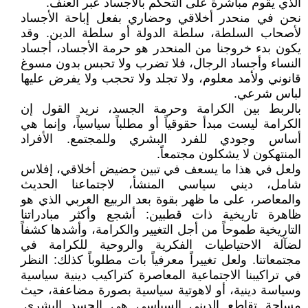
الذي يقوم مباشرة على التحكم بالأجساد عبر العنف.
نحن في منحدر أخلاقي وحضاري بفعل إباحة الأجساد
لأصحاب السلطة، سلطة الدولة أو سلطة الدين. وقد
يكون بدء خروجنا من المنحدر هو حرمة الأجساد، أجساد
النساء وأجساد الرجال، فلا تضرب ولا تحبس بدون مسوغ
قانوني ولأمد معلوم، ولا تجلد ولا تحجب ولا يفرض عليها
لباس شرعي.
بالربط بين الكرامة وحرمة الجسد، نريد القول إن
الكرامة ليست مبدأ حقوقياً أو مطلباً سياسياً، وإنما هي
أساس وجودي للفرد البشري وللمجتمع. الأفراد
المنتهكون لا يشكلون مجتمعاً.
ولعل في هذا ما يسعف في تبين حضيض أخلاقي، إفلاس
شامل، ديني سياسي المنشأ، لاجتماعنا الحديث
والمعاصر، على ما ظهر بقوة بعد الربيع العربي الذي هو
ظاهرة تاريخية ذات قطبين: أشجع وأكثر مبادراتنا
التاريخية طموحاً من أجل التغيير والكرامة، وأشدها كشفاً
لضآلة الاحتياطيات الفكرية والروحية للكرامة في
مجتمعاتنا. ولعل تغييراً معرفياً بات مطلوباً كذلك: النظر
في تراكيبنا الاجتماعية المعاصرة كتراكيب دينية سياسية
وسياسة دينية، أو لاهوتية سياسية بصورة مضاعفة، حيث
مساحة تقاطع الديني السياسي هي الجسد البشري.