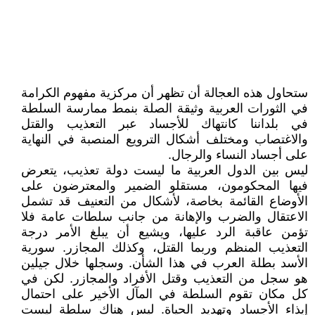
ستحاول هذه العجالة أن تظهر أن مركزية مفهوم الكرامة
في الثورات العربية وثيقة الصلة بنمط ممارسة السلطة
في بلداننا كانتهاك للأجساد عبر التعذيب والقتل
والاغتصاب ومختلف أشكال الترويع المنصبة في النهاية
على أجساد النساء والرجال.
ليس بين الدول العربية ما ليست دولة تعذيب، يتعرض
فيها المحكومون، مستقلو الضمير والمعترضون على
الأوضاع القائمة بخاصة، لأشكال من التعنيف قد تشمل
الاعتقال والضرب والإهانة من جانب سلطات عامة فلا
تؤمن عاقبة الرد عليها، ويشيع أن يبلغ الأمر درجة
التعذيب المنظم وربما القتل، وكذلك المجازر. سورية
الأسد بطلة العرب في هذا الشأن. وسجلها خلال جيلين
هو سجل من التعذيب وقتل الأفراد والمجازر. لكن في
كل مكان تقوم السلطة في المآل الأخير على احتمال
إيذاء الأجساد وتهديد الحياة. ليس هناك سلطة ليست