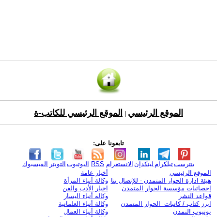
الموقع الرئيسي
الموقع الرئيسي للكاتب-ة
|
تابعونا على:
بنترست
تيلكرام
لينكدإن
الانستغرام
RSS
اليوتيوب
التويتر
الفيسبوك
الموقع الرئيسي
أخبار عامة
هيئة ادارة الحوار المتمدن - للإتصال بنا
وكالة أنباء المرأة
إحصائيات مؤسسة الحوار المتمدن
اخبار الأدب والفن
قواعد النشر
وكالة أنباء اليسار
ابرز كتاب / كاتبات الحوار المتمدن
وكالة أنباء العلمانية
يوتيوب التمدن
وكالة أنباء العمال