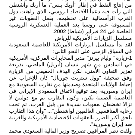
من إنتاج النفط في إطار "أوبك بلس"، ما أربك واشنطن
التي رأت فيه دعماً للاقتصاد الروسي، الذي راهنت دول
الغرب الرأسمالية على تحطيمه، بفعل العقوبات غير
المسبوقة على روسيا بعد العملية العسكرية الروسية
الخاصة في 24 فبراير (شباط) 2002.
مسلسل الزيارات الأمريكية للرياض
لقد بدأ مسلسل الزيارات الأمريكية للعاصمة السعودية
في السياق الزمني على النحو التالي:
1-زيارة " وليام بيرنز" مدير المخابرات المركزية الأمريكية
في السادس من شهر نيسان (أبريل) الماضي، بذريعة
تعزيز التعاون الأمني، لكن الهدف الحقيقي من الزيارة
وفق صحيفة "وول ستريت جورنال" كان للإعراب عن
إحباط الولايات المتحدة وصدمتها من تقارب السعودية مع
إيران وسورية، بعد توقيع الاتفاق السعودي الإيراني في
العاصمة الصينية بكين، وكون التقارب تم مع دولتين لا
تزالا تخضعان لعقوبات شديدة من قِبل الغرب، تم تحت
رعاية المنافسين العالميين لواشنطن"... "وأن هذا التقارب
يلحق أكبر الضرر بالعقوبات الاقتصادية الأمريكية والغربية
ضد إيران وسورية".
ولفت نظر المراقبين تصريح وزير المالية السعودي محمد