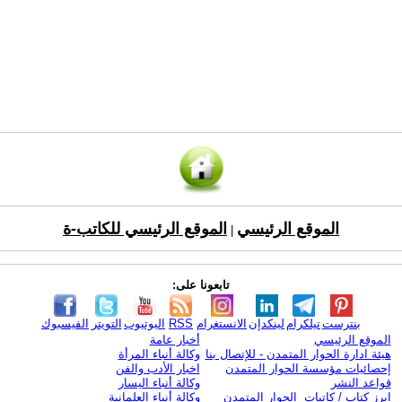
الموقع الرئيسي
الموقع الرئيسي للكاتب-ة
|
تابعونا على:
بنترست
تيلكرام
لينكدإن
الانستغرام
RSS
اليوتيوب
التويتر
الفيسبوك
الموقع الرئيسي
أخبار عامة
هيئة ادارة الحوار المتمدن - للإتصال بنا
وكالة أنباء المرأة
إحصائيات مؤسسة الحوار المتمدن
اخبار الأدب والفن
قواعد النشر
وكالة أنباء اليسار
ابرز كتاب / كاتبات الحوار المتمدن
وكالة أنباء العلمانية