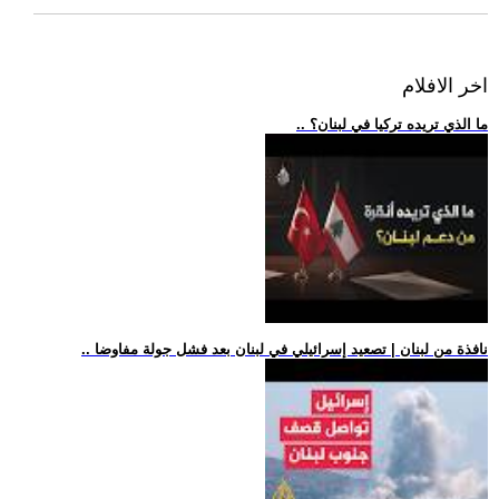
اخر الافلام
.. ما الذي تريده تركيا في لبنان؟
.. نافذة من لبنان | تصعيد إسرائيلي في لبنان بعد فشل جولة مفاوضا