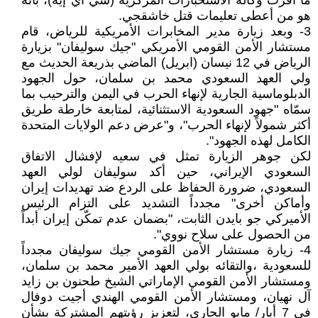
ما أقرت وكالة الاستخبارات المركزية (سي آي إيه)، بأنه
هو من أعطى تعليمات قتل خاشقجي.
3- وبعد زيارة مدير المخابرات الأمريكية للرياض، قام
مستشار الأمن القومي الأمريكي "جيك سوليفان" بزيارة
الرياض في 12 نيسان (ابريل) الماضي بذريعة الحديث مع
ولي العهد السعودي محمد بن سلمان، حول الجهود
الدبلوماسية الجارية لإنهاء الحرب في اليمن والترحيب بما
سمّاه "جهود السعودية الاستثنائية، لمتابعة خارطة طريق
أكثر شمولاً لإنهاء الحرب"، و"عرض دعم الولايات المتحدة
الكامل لهذه الجهود".
لكن جوهر الزيارة تمثل في سعيه لإفشال الاتفاق
السعودي الإيراني، حين أكد سوليفان لولي العهد
السعودي، ضرورة الحفاظ على الردع ضد تهديدات إيران
وأماكن أخرى" مجدداً التشديد على التزام الرئيس
الأميركي جو بايدن الثابت، "بضمان عدم تمكّن إيران أبداً
من الحصول على سلاح نووي".
4- زيارة مستشار الأمن القومي جيك سوليفان مجدداً
للسعودية ،والتقائه بولي العهد الأمير محمد بن سلمان،
ومستشار الأمن القومي الإماراتي الشيخ طحنون بن زايد
آل نهيان، ومستشار الأمن القومي الهندي أجيت دوفال
في 7 أيار/ مايو الجاري، لتعزيز رؤيتهم المشتركة بشأن