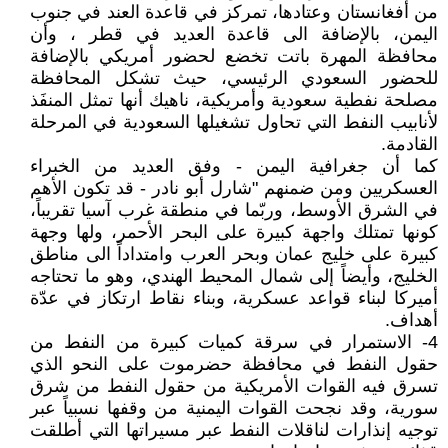
من أفغانستان وعتادها، تمركز في قاعدة العند في جنوب
اليمن، بالإضافة الى قاعدة العديد في قطر ، وأن
محافظة المهرة باتت تخضع لحضور أمريكي بالإضافة
للحضور السعودي الرئيسي، حيث تشكل المحافظة
مصلحة نفطية سعودية وأمريكية، ناهيك أنها تمثل المنفَذ
لأنابيب النفط التي تحاول تشغيلها السعودية في المرحلة
القادمة.
كما أن جغرافية اليمن - وفق العديد من الخبراء
العسكريين ومن ضمنهم "شارل أبو نادر - قد تكون الأهم
في الشرق الأوسط، وربّما في منطقة غرب آسيا تقريباً،
كونها تمتلك واجهة كبيرة على البحر الأحمر، ولها وجهة
كبيرة على خليج عمان وبحر العرب وامتداداً الى مناطق
الخليج، وأيضاً إلى شمال المحيط الهندي، وهو ما تحتاجه
أميركا لبناء قواعد عسكرية، وبناء نقاط ارتكاز في عدّة
أهداف.
4- الاستمرار في سرقة كميات كبيرة من النفط من
حقول النفط في محافظة حضرموت على النحو الذي
تسرق فيه القوات الأمريكية من حقول النفط من شرق
سورية، وقد نجحت القوات اليمنية من وقفها نسبياً عبر
توجيه إنذارات لناقلات النفط عبر مسيراتها التي أطلقت