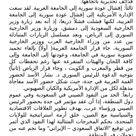
قذائف تحذيرية باتجاهها.
ثالثاً: إفشال عودة سورية إلى الجامعة العربية. لقد سعت
الإدارة الأمريكية إلى إفشال عودة سورية إلى الجامعة
العربية، لكنها فشلت فشلاّ ذريعا، إذ أنه بعد زيارة وزير
الخارجية السعودية إلى دمشق، وزيارة وزير الخارجية
السوري إلى الرياض، وبعد مسلسل الزيارات المتبادلة
بين عدد من وزراء الخارجية العرب ووزير الخارجية
السورية، جاء قرار الجامعة العربية( أولاً) بإلغاء تجميد
عضوية سورية في الجامعة، وعودتها إلى الجامعة وإلى
كافة اللجان والهيئات المتفرعة عنها رغم تحفظات كل
من قطر والمغرب و الكويت ، وجاء قرار الرياض (ثانياً)
بتوجيه الدعوة للرئيس السوري د. بشار الأسد لحضور
القمة العربية في جدة، حيث شكل حضور الأسد مفاجأة
مذهلة لكل من الإدارة الأمريكية والكيان الصهيوني.
رابعاً: الحد من النفوذ الصيني في السعودية وفي عموم
دول المنطقة، إذا أن عقد مؤتمر في جدة بحضور الرئيس
الصيني ورؤساء عرب، بهدف تطوير العلاقات الاقتصادية
والسياسية مع الصين، خلق أزمة استراتيجية للولايات
المتحدة، بحكم المخرجات المتتالية لهذا النفوذ الذي أثمر
عن توقيع "الاتفاق السعودي – الإيراني" وما نجم عنه من
تحولات في المنطقة.