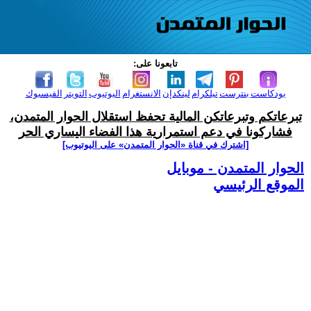
تابعونا على:
بودكاست
بنترست
تيلكرام
لينكدإن
الانستغرام
اليوتيوب
التويتر
الفيسبوك
تبرعاتكم وتبرعاتكن المالية تحفظ استقلال الحوار المتمدن،
فشاركونا في دعم استمرارية هذا الفضاء اليساري الحر
[اشترك في قناة ‫«الحوار المتمدن» على اليوتيوب]
الحوار المتمدن - موبايل
الموقع الرئيسي