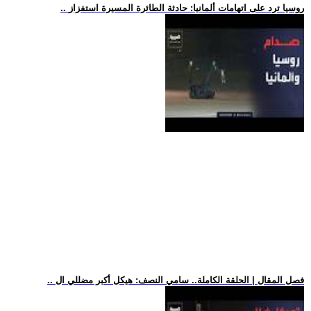
.. روسيا ترد على اتهامات ألمانيا: حادثة الطائرة المسيرة استفزاز
.. فصل المقال | الحلقة الكاملة.. سامي النصف: هيكل أكبر مضللي ال