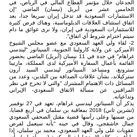
الجدعان خلال مؤتمر القطاع المالي في الرياض، في
الخامس عشر من أبريل (نيسان) الماضي "إن
الاستثمارات السعودية قد تدخل إيران سريعا جدا، بعد
اتفاق استئناف العلاقات الدبلوماسية، وهناك فرص كثيرة
للاستثمارات السعودية في إيران، ولا نرى عوائق ما دام
سيتم احترام شروط أي اتفاق".
2- لقاء ولي العهد السعودي مع عضو مجلس الشيوخ
الأميركي عن ولاية كارولينا الجنوبية، السيناتور "ليندسي
غراهام" في جدة في 11 نيسان (أبريل) الماضي بحضور
القائمة بأعمال السفارة الأميركية لدى المملكة، مارتينا
سترونغ، ومساعد السيناتور ليندسي السيد آرون
ستركيلاند، بشأن علاقات الصداقة بين البلدين، وعدد من
المسائل ذات الاهتمام المشترك "والتي لا تخرج في نظر
المراقبين عن مسألة الاتفاق السعودي- الإيراني
وتداعياته.
يذكر أن السيناتور ليندسي غراهام، تعهد في 27 نوفمبر
(تشرين ثاني) 2018 بمعاقبة بن سلمان في أربع قضايا،
من ضمنها وعلى رأسها قضية مقتل الصحفي السعودي
جمال خاشقجي، وقال في حينه "بأنه سيعمل لفرض
عقوبات على ولي العهد السعودي، محمد بن سلمان، إذا