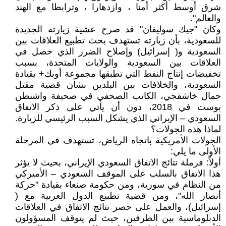
شرق أوسط أكثر أمنا ، وازدهارا ، وترابطا مع الهند
والعالم".
وكان "جيك سوليفان" قد صرح عشية زيارته الجديدة
للسعودية، بأن زيارته تستهدف بحث تطبيع العلاقات بين
السعودية و( إسرائيل) وإصلاح الضرر الذي حصل في
العلاقات بين السعودية والولايات المتحدة، بسبب
تخفيضات إنتاج النفط التي تطبقها مجموعة أوبك+ بقيادة
السعودية، والخلافات بين البلدين بشأن قضية مقتل
جمال خاشقجي، الكاتب الصحفي في صحيفة واشنطن
بوست في 2018، دون أن يأتي على ذكر الاتفاق
السعودي – الإيراني الذي يشكل السبب الرئيسي للزيارة.
لماذا هذه الجولات؟
الجولات الأمريكية باتجاه الرياض، تستهدف في المرحلة
الأولى ما يلي:
أولاً: فرملة نتائج الاتفاق السعودي الإيراني، بحيث لا يؤثر
هذا الاتفاق بالسلب على الموقف السعودي – الأميركي
من النظام في سورية، ومن حكومة صنعاء بقيادة "حركة
أنصار الله"، ومن قضية تطبيع الدول العربية مع (
إسرائيل)، والعمل على حصر نتائج الاتفاق في العلاقات
الدبلوماسية بين الطرفين، حيث لم يتوقف المسؤولون