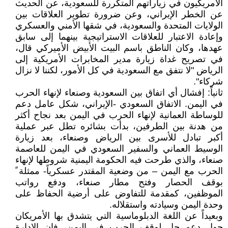
الأمريكيون في زياراتهم المتكررة للسعودية، عن الحديث
عن الخطر الإيراني، وعن ضرورة تطوير العلاقات بين
الولايات المتحدة والسعودية، في شقها الأمني والعسكري
وإعادة الاعتبار للعلاقات الاستراتيجية بينهما إلى سابق
عهدها، وكان الناطق باسم البيت الأبيض الأميركي قال،
في تصريح غداة زيارة مدير المخابرات الأمريكية إلى
الرياض "لا نتفق مع السعودية في كل الأمور، لكننا لا نزال
شركاء".
ثانياً: إفشال أي اتفاق بين السعودية وصنعاء لإنهاء الحرب
في اليمن. الاتفاق السعودي -الإيراني، شكل عامل دعم
للوساطة العمانية لإنهاء الحرب في اليمن بعد نجاح أكثر
من هدنة بين الطرفين، بدأت بشائره تطل عبر عملية
أكبر تبادل للأسرى بين الرياض وصنعاء، بعد زيارة
الوسيط العماني والسفير السعودي في اليمن للعاصمة
صنعاء، والذي طرحت فيه الحكومة اليمنية شروطها لإنهاء
الحرب مع اليمن – من وضعية المقتدر عسكرياً- ممثلة ً
بوقف الحصار وفتح مطار صنعاء، ودفع رواتب
الموظفين، كمقدمة للتفاوض على أرضية الحفاظ على
وحدة اليمن وسيادته واستقلاله.
وبعيداً عن اللغة الدبلوماسية التي يتشدق بها الأمريكان
حول دعم حل لوقف الحرب في اليمن، فإن الإدارة