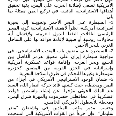
الأمريكية تسعى لإطلالة الحرب على اليمن، بغية تحقيق
أهدافها الاستراتيجية اليائسة في تركيع اليمن ممثلةً بما
يلي:
1- السيطرة على البحر الأحمر وتحويله إلى بحيرة
اسرائيلية أمريكية، نظراً لأهميته الاستراتيجية كونه المعبر
الرئيسي لناقلات النفط للدول الغربية، ولإفشال أية
محاولات روسية أو صينية لإقامة قواعد لها على الساحل
الغربي للبحر الأحمر.
2- السيطرة على مضيق باب المندب الاستراتيجي، في
مواجهة سيطرة إيران على مضيق هرمز الفاصل بين
الخليج وبحر العرب، وإقامة قواعد عسكرية أمريكية
وإسرائيلية في الجزر القريبة من المضيق كجزيرة
سومطرة وغيرها للتحكم في طرق الملاحة البحرية.
3- ضمان الوجود الاستراتيجي الأمريكي في أجزاء من
اليمن ومحيطه، حيث كشف قائد حركة أنصار الله، السيد
عبد الملك الحوثي مؤخراً، عن إنشاء واشنطن قواعد
عسكريةً في محافظتي حضرموت والمهرة شرق اليمن،
ومحطة للأسطول الأمريكي الخامس.
وحسب مدير مكتب الميادين في واشنطن "منذر
سليمان"، فإن جزءاً من القوات الأمريكية التي انسحبت