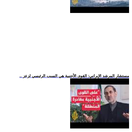
.. مستشار المرشد الإيراني: القوى الأجنبية هي السبب الرئيسي لزعز