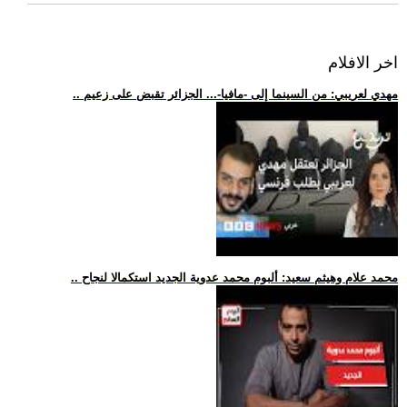
اخر الافلام
.. مهدي لعريبي: من السينما إلى -مافيا-... الجزائر تقبض على زعيم
.. محمد علام وهيثم سعيد: ألبوم محمد عدوية الجديد استكمالا لنجاح