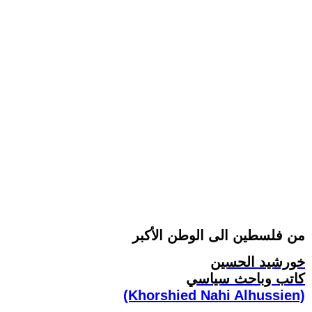
من فلسطين الى الوطن الأكبر
خورشيد الحسين
كاتب وباحث سياسي
(Khorshied Nahi Alhussien)