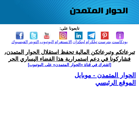
تابعونا على:
بودكاست
بنترست
تيلكرام
لينكدإن
الانستغرام
اليوتيوب
التويتر
الفيسبوك
تبرعاتكم وتبرعاتكن المالية تحفظ استقلال الحوار المتمدن،
فشاركونا في دعم استمرارية هذا الفضاء اليساري الحر
[اشترك في قناة ‫«الحوار المتمدن» على اليوتيوب]
الحوار المتمدن - موبايل
الموقع الرئيسي