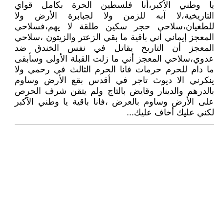
يا وطني اﻷكبر،أنا فلسطين الحرة بكامل قواي
التاريخية،لا آبه للزمن ولا لجبابرة اﻷرض ولا
للطغيان،سلاحي حجر سكين طلقة لا يهم،فسلاحي
المعجز إيماني أني باقية ما بقي الزعتر والزيتون ،سلاحي
المعجز أن التاريخ يقاتل في نفس الخندق ضد
عدوي،سلاحي المعجز أني ما زلت القبلة اﻷولى وسأبقى
ما دام للحرم حرمات فانا الحرم الثالث في رحمي ولا
ينكرني الا ديوث تاجر في أقدس بقع اﻷرض وساوم
بالدرهم والدينار وقايض بالتاج ولم يتقن شرف الحرص
على اﻷرض وساوم بالعرض ،فأنا باقية يا وطني اﻵكبر
لكني عليك أخاف عليك...