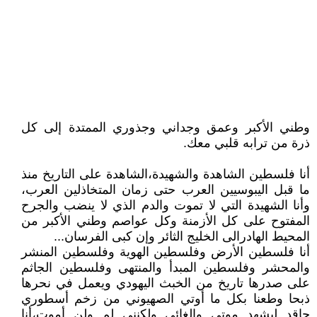
وطني اﻷكبر وعمق وجداني وجذوري الممتدة إلى كل
ذرة من ترابه قلبي معك.
أنا فلسطين الشاهدة والشهيدة،الشاهدة على التاريخ منذ
ما قبل اليبوسيين العرب حتى زمان المتخاذلين العرب،
وأنا الشهيدة التي لا تموت والدم الذي لا ينضب والجرح
المفتوح على كل اﻷزمنة وكل عواصم وطني اﻷكبر من
المحيط الهادرالى الخليج الثائر وإن كبى الفرسان...
أنا فلسطين اﻷرض وفلسطين الهوية وفلسطين المنشر
والمحشر وفلسطين المبدأ والمنتهى وفلسطين الجاثم
على صدرها تاريخ من الخبث اليهودي ويعمل في نحرها
ذبحا وطعنا بكل ما أوتي الصهيوني من زخم أسطوري
حاقد ليشهد موتي والغائي ولكنني لم ولن أموت،أنا