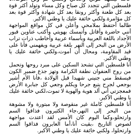
فلسطين التي تتجدد كل صباح وكل مساء وتولد أكثر قوة
بعد كل طعنة وأكثر رونقا بعد كل شهادة وأكثر قوة بعد
كل مؤامرة.ولكني خائفة عليك يا وطني اﻷكبر.
طالما أحتفظ بملامحي وأعلن في كل مواقع المواجهة
أنني حاضرة وأقاتل وأتمسك بهويتي وأكتب عناوين قبور
اﻷجداد باللغة العربية وبأسماء عربية وأخاطب ذرات تراب
اﻷرض من البحر إلى النهر بلغة عربية ويفهمني فأنا على
قيد المقاومة، ومحال أن أموت،ولكني خائفة عليك يا
وطني اﻷكبر.
أنا فلسطين التي تشحذ السكين على مبرد روحها وتحمل
من روح العنفوان نطفة الكرامة وتهز جذع ضمير الكون
فيسقط مني جنيني شهيدا قبل الولادة ،فأنا اﻷم أشير
بوجعي لجرح يتبع جرحا ويكلم وجعي كل جبابرة اﻷرض
فمعجزتي أني ألد هوية والهوية لا تموت،لكني خائفة عليك
يا وطني اﻷكبر.
أنا فلسطين كاملة غير منقوصة ولا مبتورة ولا مشوهة
من البحر إلى النهر،جاء الكثيرون فذاقوا السم
وارتحلو،وكما اليوم كان اﻷمس لقد اعتدت مواجهة
لصوص التاريخ ،بقيت أنا،أما العابرون فذاقوا السم
وارتحلوا، ولكني خائفة عليك يا وطني اﻷكبر.