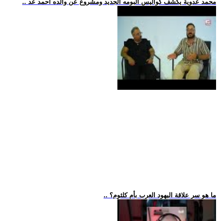
.. محمد عدوية يكشف كواليس ألبومه الجديد ومشروع عن والده أحمد عد
.. ما هو سر علاقة اليهود العرب بأم كلثوم؟