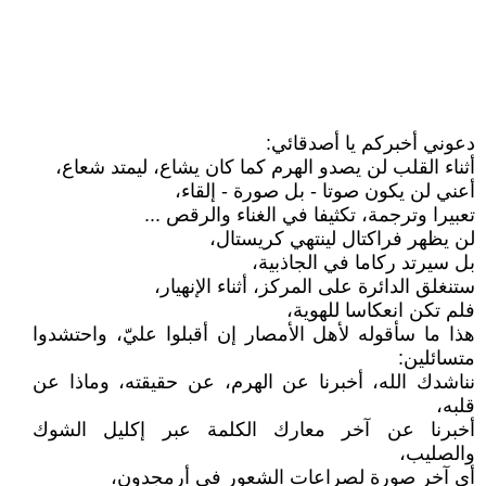
دعوني أخبركم يا أصدقائي:
أثناء القلب لن يصدو الهرم كما كان يشاع، ليمتد شعاع،
أعني لن يكون صوتا - بل صورة - إلقاء،
تعبيرا وترجمة، تكثيفا في الغناء والرقص ...
لن يظهر فراكتال لينتهي كريستال،
بل سيرتد ركاما في الجاذبية،
ستنغلق الدائرة على المركز، أثناء الإنهيار،
فلم تكن انعكاسا للهوية،
هذا ما سأقوله لأهل الأمصار إن أقبلوا عليّ، واحتشدوا
متسائلين:
نناشدك الله، أخبرنا عن الهرم، عن حقيقته، وماذا عن
قلبه،
أخبرنا عن آخر معارك الكلمة عبر إكليل الشوك
والصليب،
أي آخر صورة لصراعات الشعور في أرمجدون،