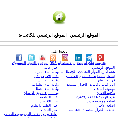
الموقع الرئيسي
الموقع الرئيسي للكاتب-ة
|
تابعونا على:
بنترست
تيلكرام
لينكدإن
الانستغرام
RSS
اليوتيوب
التويتر
الفيسبوك
الموقع الرئيسي
أخبار عامة
هيئة ادارة الحوار المتمدن - للإتصال بنا
وكالة أنباء المرأة
إحصائيات مؤسسة الحوار المتمدن
اخبار الأدب والفن
قواعد النشر
وكالة أنباء اليسار
ابرز كتاب / كاتبات الحوار المتمدن
وكالة أنباء العلمانية
يوتيوب التمدن
وكالة أنباء العمال
مكتبة التمدن
وكالة أنباء حقوق الإنسان
عدد الزوار: 3,428,174,006
اخبار الرياضة
اضافة موضوع جديد
اخبار الاقتصاد
اضافة الاخبار
اخبار الطب والعلوم
حملات الحوار المتمدن التضامنية
اخبار التمدن
إضافة يوتيوب-فلم إلى يوتيوب التمدن