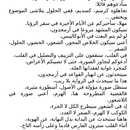
سأدعوهم قائلا:
تجاهلوه كرسم، كسديم، ففي الحلول يتلاشى الموضوع
ويختفي ...
مهلا، سأخبركم عن الأيام الأخيرة في سفر الرؤيا،
سيكون المشهد مروعا في أرمجدون،
لو لم يتم البعث في الأبوكاليبس،
أعني سيكون الخلاص المحور، الشعور، الحضور، الحلول،
الصفر ...
في القلب، ستقفون على التزييف والتضليل في القلب،
أدعوكم لتجاوز الصورة، حتى لا تصيبكم الأعراض،
كمجرد غواية لفقدانها العلة،
سيتحدثون عن انهيار القواعد في أرمجدون،
هذا ما سيحدث في الرواية بلا ريب،
ستظل صورة مؤولة في الأصول، أسطورة مثيرة،
فالقضية المطروحة هنا، الهرم، أعني صورة في
اللاشعور،
إذ في الشعور سيطرح الكل لا الجزء،
الكوكب لا الهرم، الصفر لا العدد،
هاهنا سنتحدث عن البداية بدل النهاية، عن الهوية،
أثناء القلب سترون الفارس قادما وعلى رأسه التاج،