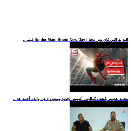
.. فيلم Spider-Man: Brand New Day | البداية اللي كان بيتر محتا
.. محمد عدوية يكشف كواليس ألبومه الجديد ومشروع عن والده أحمد عد