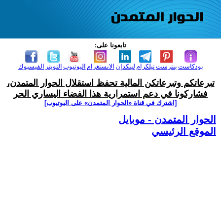
تابعونا على:
بودكاست
بنترست
تيلكرام
لينكدإن
الانستغرام
اليوتيوب
التويتر
الفيسبوك
تبرعاتكم وتبرعاتكن المالية تحفظ استقلال الحوار المتمدن،
فشاركونا في دعم استمرارية هذا الفضاء اليساري الحر
[اشترك في قناة ‫«الحوار المتمدن» على اليوتيوب]
الحوار المتمدن - موبايل
الموقع الرئيسي