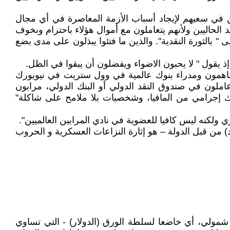
ين في سعيهم لإيجاد أسباب الأزمة المعاصرة في أي مجال
لحاليين ولأنهم يتعاملون مع أموال هؤلاء باحترام وبخوف
" بالثورة النقدية". والذين ما فتئوا يبذلون على مدى بضع
 إذ يقول " لا يحبون الاضواء ويفضلون أن يبقوا في الظل.
 مساهمون ومدراء بنوك عالمية في وول ستريت في نيويورك
لون في صندوق النقد الدولي أو البنك الدولي، مرابون
إجرامي من المافيا، وشخصيات بلا ملامح على شاكلة"
ي ولكنه ليس كافيا للعضوية في نادي المرابين العالميين".
د) من قبل الدولة – هو إثارة النزاعات العسكرية و الحروب
ي شمولي، أي خاضعا لسلطة الورق (الدولار) - التي تساوي