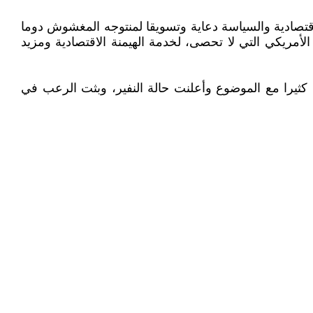
اقتصادية والسياسة دعاية وتسويقا لمنتوجه المغشوش دوما
ا فيStar Wars أو Terminator أو Matrix وغيرها من أفلام الكذب الأمريكي التي لا تحصى، لخدمة الهيمنة الاقتصادية ومزيد
 كثيرا مع الموضوع وأعلنت حالة النفير، وبثت الرعب في