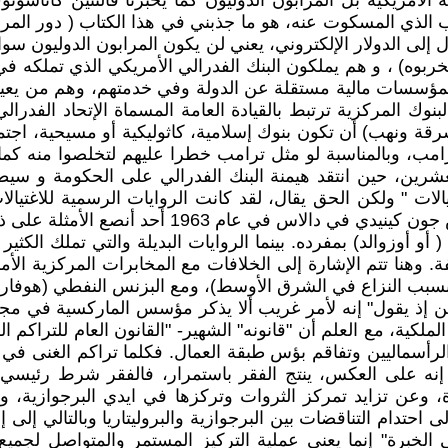
ة الأمريكية بل المرابون الدوليون كما يخبرنا فالنتين كاتاسون
 الذي المسكوت عنه، هو ما جذبني في هذا الكتاب ( دور المراب
ل إلى الدولار الإلكتروني، يعني لن يكون المرابون الدوليون سواء
بوه) ، و هم يملكون البنك الفدرالي الأمريكي الذي تملكه في 
ن) كمؤسسات مالية مستقلة عن الدولة وفي خدمتهم، وهم من يعين
قة ونهب) أن تكون بنوك إسلامية، كاثوليكية أو مسيحية، اجتم
ترامب، وبالمناسبة لو مثل ترامب خطرا عليهم لتخلصوا منه ك
لعشرين، حين انتقد هيمنة البنك الفدرالي على الحكومة و سي
الات " ولكن الحق يقال، لقد كانت الروايات الرسمية للاغتيال
اس في عام 1963 أحد أنصع الأمثلة على ذلك.
( أو أوزوالد) بمفرده. بينما الروايات البديلة والتي تملك الكث
بسبب النزاع في الشرق الأوسط)، ومع البزنس النفطي (هوفارد
 إذ يقول" إنه لأمر غريب ألا يذكر مؤسس الماركسية في مجل
ية، مع العلم أن "قانونه" الشهير- "القانون العام للتراكم ا
ة الرأسماليين وتفاقم بؤس طبقة العمال. فكلما تراكم الغنى ف
 إنه على العكس، ينتج الفقر باستمرار، فالفقر شرط رئيسي 
عن تزايد تمركز الثروات وتركزها في ايدي البرجوازية، وم
احتدام التناقضات بين البرجوازية والبروليتاريا وبالتالي إلى إ
ي الخبرة" إنما يعني عملية التركيز المستمر والمتواصل لجميع