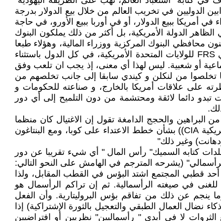
وف في كتابه "استعباد العالم، نهب على الطريقة اليهودية"
ين الدوليين في تخريب العالم من خلال بيع الدولار بدرجة
 في أمريكا ببيع الدولار، أو في أوربا ببيع الأورو، في حاجة
الظاهر الدولة الأمريكية، بل أكثر من ذلك يملكون البنوك
ون محافظي البنوك المركزية ووزراء المالية، وهؤلاء طبعا
اقتصاديون مرتزقة، او رجال مال وأعمال فاسدون وعملاء. البنوك المركزية ترتبط بالقيادة العامة المسماة الإتحاد الفدرالي FRS للولايات المتحدة الأمريكية، في كل الدول باستثناء
اعية أو شعبية. ليس لهذا أي معنى، إذ يجب ان تلعب وفق
ما تخلصوا من لنكلن و كيندي سابقا إلى جانب تخلصهم من
طرته على علاقات أمريكا بالخارج، و صناعته للحكومات و
ات تبدو دائما لائقة ومحتشمة من دون التلميح إلى أي دور
ير من البراهين والحجج الدامغة تقول إن الاغتيال كان منظما
على خلفية الخلاف بين كيندي ومجموعة من المصالح المختلفة. وهنا تتم الإشارة إلى الخلافات مع المخابرات المركزية الأمريكية CIA)) بشأن خطط الاعتداء على كوبا، ومع البنتاغون
هانت) وغير ذلك"
دات كتابه السميك" رأس المال " أي شيء تقريبا عن دور
لرأسمالي" (يشرحه المترجم في الهامش على النحو التالي:
ي أحد قطبي المجتمع اشتد البؤس في القطب المقابل، ولذا
للغنى في صيغته الرأسمالية. ثم إن تراكم الرأسمال هو
ا ينجم عن ذلك من تفاقم بؤس البروليتارية. وأن الفعل
ذكاء نضال العمال الطبقي والتعجيل بالثورة الإشتراكية) إذا
 الثروات لا في أيدي " رأسماليين" نظريين أو افتراضيين