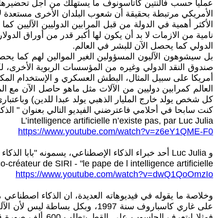
الأمريكي مرتبطة بحقيقة أن شعوب البلدان الأخرى مستعدة لأن 
الأكثر أهمية في الدولة من قبل المرابين الدوليين الآليين ك
نامية من الازمات لا بد أن يكون لها أكبر قدر من أوراق الدول
الدولي كما يحصل الآن للبشر في العالم.
بل سيشوهون الآليون المسؤولين الغير الموالين لهم كما يحصل
صندوق النقد الدولي وغيره من المؤسسات الربوية الأخرى، لك
أمريكا على سبيل المثال، البطش العسكري و الإستخدام المكثف 
العالم كمرابين دوليين من الآلات مثل ماهو حاصل الآن مع ال
كل شخص يولد خارج المليار الذهبي يولد عبدا للدين) وباعتبار
كنت سابحا في أحلامي فاعترضني الفيديو التالي بعنوان " الذكا
L’intelligence artificielle n’existe pas, par Luc Julia
https://www.youtube.com/watch?v=z6eY1QME-F0
و Luc Julia أحد خبراء الذكاء الإصطناعي، يسمونه "بابا الذكاء الإصطناعي"،
-créateur de SIRI - "le pape de l intelligence artificielle"
https://www.youtube.com/watch?v=dwQ1QoOmzIo
وخلاصة ما يقوله في فيديوهاته العديدة، ان الذكاء اصطناعي م
على غاري كاسباروف سنة 1997، وبك
فمثلا ليتعرف ال