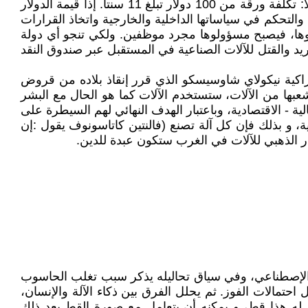
عمليا حسب فالنتين كاتاسونوف ما يستهلك من أجل تحضيرها من ورق وألوان في داخل الولايات المتحدة الأمريكية ذاتها مثلا: تكلفة ورقة من 100 دولار تبلغ 11 سنتا. إذا قيمة الدولار
التحكم في سياساتها الداخلية والخارجية واتخاذ القرارات
علنوها، فيصبح مسؤولوها مجرد موظفين. ولكي تنجو أي دولة
شريد والقتل للآلات الصناعية في المستقبل عبر صندوق النقد
تراكية نيكولاي شاوسيسكو الذي قرر إنقاذ بلاده من قروض
عبها من الآلات، ستستخدم الآلات كما هو الحال مع البشر
 - الاقتصادية، وباعتبار الهدف النهائي لهم السيطرة على
ة، و بذلك فإن كل آلة تصنع (فالنتين كاتاسونوف يقول :إن
ار الذهبي للآلات في الغرب ستكون عبدة للدين.
كاء الإصطناعي، وفي سياق تحاليله يذكر سبب تغلب الحاسوب
لة على كل احتمالات الفوز. ثم يحلل الفرق بين ذكاء الآلة والإنسان،
صور القط و تقول له هذا قط، و يمكنه أن يتعامل مع صورة القط بعد ذلك