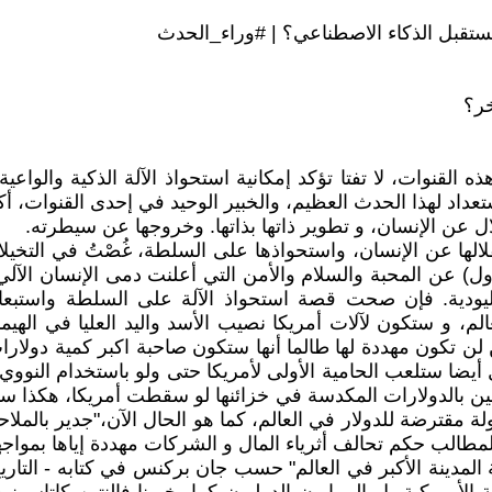
قبل الذكاء الاصطناعي؟ | #وراء_الحدث
خر؟
لقنوات، لا تفتا تؤكد إمكانية استحواذ الآلة الذكية والواعية
ستعداد لهذا الحدث العظيم، والخبير الوحيد في إحدى القنوات، أ
لال عن الإنسان، و تطوير ذاتها بذاتها. وخروجها عن سيطرته.
قلالها عن الإنسان، واستحواذها على السلطة، غُصْتُ في التخ
ق(الأول) عن المحبة والسلام والأمن التي أعلنت دمى الإنسان 
وليودية. فإن صحت قصة استحواذ الآلة على السلطة واستبعا
م، و ستكون لآلات أمريكا نصيب الأسد واليد العليا في الهيمنة
ن لن تكون مهددة لها طالما أنها ستكون صاحبة اكبر كمية دولارات
ل أيضا ستلعب الحامية الأولى لأمريكا حتى ولو باستخدام النوو
ين بالدولارات المكدسة في خزائنها لو سقطت أمريكا، هكذا سي
لة مقترضة للدولار في العالم، كما هو الحال الآن،"جدير بالمل
لمطالب حكم تحالف أثرياء المال و الشركات مهددة إياها بمو
ة المدينة الأكبر في العالم" حسب جان بركنس في كتابه - التا