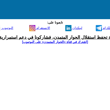
تابعونا على:
لكرام
لينكدإن
الانستغرام
اليوتيوب
ية تحفظ استقلال الحوار المتمدن، فشاركونا في دعم استمرارية 
[اشترك في قناة ‫«الحوار المتمدن» على اليوتيوب]