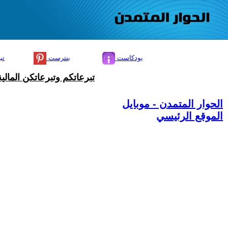
بودكاست
بنترست
تي
تبرعاتكم وتبرعاتكن المال
الحوار المتمدن - موبايل
الموقع الرئيسي