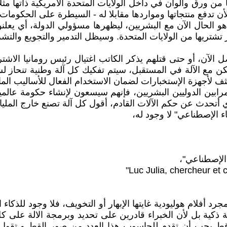
تدفع منتجاتها ومواردها مقابلا له - السيطرة على الحكومات و
ما هو الحال الآن مع البشريين، ليظهرها مسؤولي الدولة، أي ي
ار تشتريها من الولايات المتحدة. وسيظل التدمير والتجويع والت
 الآن، أو حتى قتلهم يذكر الكاتب اغتيال رئيس رومانيا الاش
ن مع الآلة في المستقبل، سيتم تفكيك كل آلة وطنية تنحاز لش
لأجهزة الإستخبارات لضمان الاستخدام الفعال للأساليب المالية
مرابين الدوليين البشريين، فإنهم سيسعون لإنشاء حكومة عالمي
ي أتحدث عن حكم الآلات القادم، أقول كل آلة تصنع خارج الملي
ء الإصطناعي" لا وجود له،
Luc Julia, chercheur et co
جرد أفلام هوليودية غايتها الإبهار أو التخويف، فلا وجود للذ
ل بساطة ليس لأن الآلة ذكية بل لأن الخبراء قادرين على تحديد وبرمجة الا
حاسوب على القط يتطلب 600 ألف صورة قط يجب أن تقدم للحاسوب هذا العدد من 