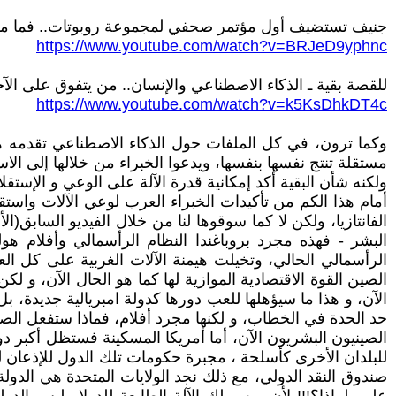
جنيف تستضيف أول مؤتمر صحفي لمجموعة روبوتات.. فما مست
https://www.youtube.com/watch?v=BRJeD9yphnc
للقصة بقية ـ الذكاء الاصطناعي والإنسان.. من يتفوق على الآ
https://www.youtube.com/watch?v=k5KsDhkDT4c
وكما ترون، في كل الملفات حول الذكاء الاصطناعي تقدمه هذه ا
مستقلة تنتج نفسها بنفسها، ويدعوا الخبراء من خلالها إلى الا
ولكنه شأن البقية أكد إمكانية قدرة الآلة على الوعي و الإستق
أمام هذا الكم من تأكيدات الخبراء العرب لوعي الآلات واست
الفانتازيا، ولكن لا كما سوقوها لنا من خلال الفيديو الساب
البشر - فهذه مجرد بروباغندا النظام الرأسمالي وأفلام ه
الرأسمالي الحالي، وتخيلت هيمنة الآلات الغربية على كل العال
الصين القوة الاقتصادية الموازية لها كما هو الحال الآن، و لك
الآن، و هذا ما سيؤهلها للعب دورها كدولة امبريالية جديدة، ب
حد الحدة في الخطاب، و لكنها مجرد أفلام، فماذا ستفعل الص
الصينيون البشريون الآن، أما أمريكا المسكينة فستظل أكبر دو
للبلدان الأخرى كأسلحة ، مجبرة حكومات تلك الدول للإذعان 
صندوق النقد الدولي، مع ذلك نجد الولايات المتحدة هي الدول