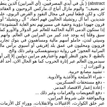
abstract) ( بل في أيدي المصرفيين، (أي المرابين) الذين ينطبق عليهم وحدهم اسم " الرأسماليين".
ثم يضيف:" واليوم مازال أتباع ك.ماركس الروحيون و العقائد
كان، و لكن قطعا ليس في مجال النقود و القرض الربوي، على ا
شديدين. أما آل روتشيلد الحاليين فهم أحفاد " آل روتشيلد" أو
قرون جهودا دؤوبة وخفية في مسيرتهم نحو الغاية المنشودة= 
إذا ستكون الدمى الآلية الحاكمة للعالم عبر الدولار والأورو ك
سبق وقلنا إنه يوجد عدد كبير من المرابين في العالم. وانه
وسيتي لندن، حاملو أسهم مالية ومساهمون في بنوك تجارية 
قرويون ومحليون في عمق بلد إفريقي أو آسيوي برأس مال
المرابية العجوز" في رواية دوستويفسكي وغير ذلك والخ.
بالطبع، لا يجوز النظر إليهم واعتبارهم مرابين دوليين إلا إلى
سيدمرون العالم عبر إثارة الحروب كما هو الحال الان، أحد أق
و الثورات ل :
- تشييد مصانع حربية.
- شراء الأسلحة والأغذية والأدوية.
- دفع مستحقات العسكريين.
- إعادة إعمار الاقتصاد المدمر.
- دفع التعويضات والغرامات وغير ذلك ...
وبالموافقة على شروط المرابين،
عبر خلق الكوارث، الاغتيالات والانقلابات، ووراء كل الأزما