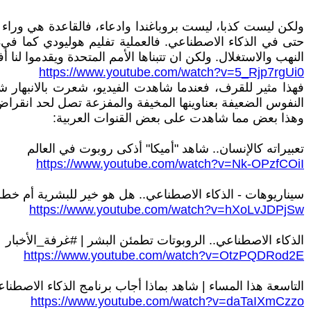
ولكن ليست كذبا، ليست بروباغندا وادعاء، فالقاعدة هي وراء
النهب والاستغلال. ولكن ان تتبناها الأمم المتحدة ويقدموا لنا أ
https://www.youtube.com/watch?v=5_Rjp7rgUi0
فهذا مثير للقرف، فعندما شاهدت الفيديو، شعرت بالانبهار ش
النفوس الضعيفة بعناوينها المخيفة والمفزعة تصل لحد انقراض 
وهذا بعض مما شاهدت على بعض القنوات العربية:
تعبيراته كالإنسان.. شاهد "أميكا" أذكى روبوت في العالم
https://www.youtube.com/watch?v=Nk-OPzfCOiI
سيناريوهات - الذكاء الاصطناعي.. هل هو خير للبشرية أم خطر
https://www.youtube.com/watch?v=hXoLvJDPjSw
الذكاء الاصطناعي.. الروبوتات تطمئن البشر | #غرفة_الأخبار
https://www.youtube.com/watch?v=OtzPQDRod2E
التاسعة هذا المساء | شاهد بماذا أجاب برنامج الذكاء الاصطناعي CHAT GPT عن كيفية انقراض الب
https://www.youtube.com/watch?v=daTaIXmCzzo