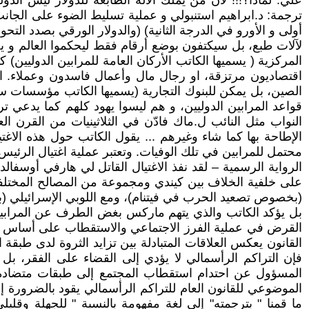
علي. لماذا؟!!! لأن من يملك الآلة الطابعة للدولار ليس الدول
ترجمة: د.ابراهيم استنبولي و عملية تسليط الضوء على الجانب
أولى و الأورو في الدرجة الثانية) (والدولار الورقي بصدد التحو
لآلات طبع، بل سيكتفون بوضع أرقام فقط ليحكموا العالم و يخر
المركزية ( يسميها الكاتب الأركان العامة للمرابين الدوليي
الصين، بل يمكن للبنوك التجارية (يسميها الكاتب مؤسسات سر
قواعد المرابين الدوليين، و هم ليسوا يهود كلهم كما يدعي 
النواب مثل النائب ل.ماك فادّن في الثلاثينيات من القرن ا
الإطاحة بها كما شاء وغيرهم ... يقول الكاتب حول هذه الاغتي
محتمل للمرابين في تلك الوفيات. وتعتبر عملية اغتيال الرئيس جون كينيدي في دال
الرواية الرسمية – لقد نفذ الاغتيال القاتل لي هارفي أوسفالد 
(بخصوص تصعيد الحرب في فيتنام)، ومع اللوبي الإسرائيلي (
بل يؤكد الكاتب والذي يتهم ماركس بغض الطرف عن المرابين
القرض في عملية الفرز الاجتماعي والاستقطاب على أساس الملك
القانون يعكس العلاقات المتبادلة بين تزايد الثروة لدى طبق
فإن التراكم الرأسمالي لا يؤدي إلى القضاء على الفقر، بل
المسؤول عن احتدام استقطاب المجتمع إلى طبقات متضادة، و
الموضوعي للقانون العام للتراكم الرأسمالي يقود بالضرورة إلى 
ما قمنا " بترجمته" إلى لغة مفهومة بالنسبة " للجهلة وقليل