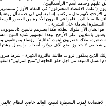
يون ("علماء الاقتصاد المحترفون" في المقام الأول ) مستمر
لأرجح، لأنهم مثل ماركس، إنما يعملون في خدمة آل روتشيلد ا
لئك بالضبط الذين قاموا في القرون الأخيرة من العصور الوسطى 
السيطرة الشاملة على البشرية ..."
ما هو الشأن الآن ملوك الظلام هكذا يعتبرهم فالنتين كاتاسونوف
م يعدون بالملايين، على الأرجح، وهذا الجمهور شديد التنوع:
صغيرة، ملاك حصريون لبنوك "عائلية"، رؤساء وموظفون وعام
 شخصي لا يتجاوز بضع آلاف دولار، أصحاب رأسمال مشترك 
 أولئك الذين يملكون ثروات طائلة. فالثروة الكبيرة – شرط ضرور
دم السبل المتبعة من اجل خلق الحاجة ل"منتج المرابين" (النقو
ت الاقتصادية لمزيد السيطرة ليصبح العالم خاضعا لنظام عالم