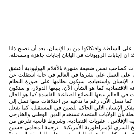
 على السلطة وافتكاكها من يد الإنسان، بعد أن تصبح ذاتا
كد ان إجابات الروبوتات في اليابان إجابات جاهزة ومسجلة،
يلات كصاحب نفس ضعيفة منبهرة بالأفلام الهوليودية أعشق
الآلي على العمل على نشرها في العالم في حالة استقلت عن
د الإنسان واستعباده، سيكون نظامها على صورة النظام
 الاقتصادية كما هو الشأن الآن، ببيعها الدولار، و ستكون
 في العالم ببيعها البضائع الصناعية الفاسدة كما هو الحال
ي كما تفعل الآن، رغم ما تدعيه من اختلافات معها تصل إلى
فكر الإنسان الآلي الحاكم للصين في المستقبل، كما يفعل
احظة بأن الولايات المتحدة تستخدم الدين الوطني والخارجي
اجهة الإفلاس . عقوبات اقتصادية، وشروط قاسية تفرض من
ريخ السري للإمبراطورية الأمريكية - ترجمة المحامي حسين