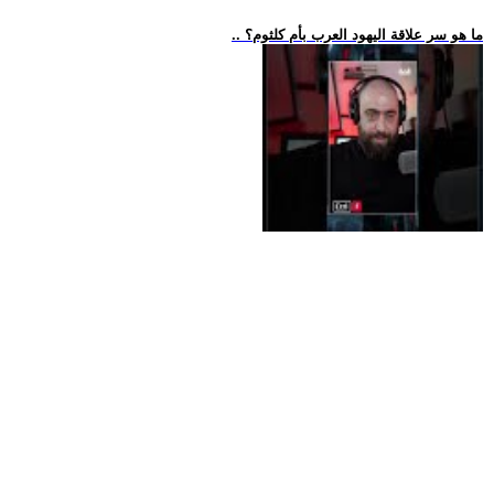
.. ما هو سر علاقة اليهود العرب بأم كلثوم؟