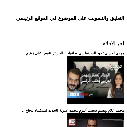
التعليق والتصويت على الموضوع في الموقع الرئيسي
اخر الافلام
.. مهدي لعريبي: من السينما إلى -مافيا-... الجزائر تقبض على زعيم
.. محمد علام وهيثم سعيد: ألبوم محمد عدوية الجديد استكمالا لنجاح