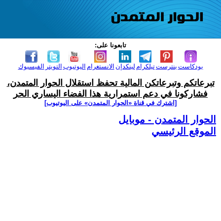
تابعونا على:
بودكاست
بنترست
تيلكرام
لينكدإن
الانستغرام
اليوتيوب
التويتر
الفيسبوك
تبرعاتكم وتبرعاتكن المالية تحفظ استقلال الحوار المتمدن،
فشاركونا في دعم استمرارية هذا الفضاء اليساري الحر
[اشترك في قناة ‫«الحوار المتمدن» على اليوتيوب]
الحوار المتمدن - موبايل
الموقع الرئيسي