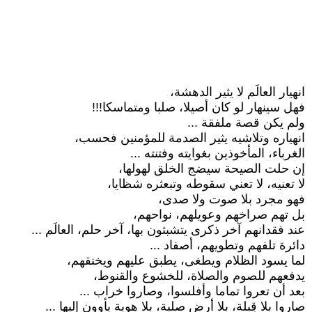
انهيار العالَم لا يثير الدهشة،
فهل سينهار لو كان أصيلا، صلبا ومتماسكا!!!
ولم يكن قصة ملفقة ...
انهياره وتلاشيه يثير الصدمة للمؤمنين فحسب،
الغرباء، المأخوذين بغوايته وفتنته ...
إن حلت الصيحة سيضج الخلق لهولها،
لا تعنيه، لا تعني سقوطه وتبعثره شظايا،
فهو مجرد بلا صوت ولا صدى،
بل تهم صراخهم وعويلهم، نواحهم،
عند فقدانهم آخر ذكرى يتشبثون بها، آخر حلم، العالَم ...
دائرة تلفهم وتطويهم، أصفاد ...
لما يسود الظلام ويطغى، يطبق عليهم ويخنقهم،
يدفعهم للصوم والصلاة، للخشوع والقنوط،
بعد أن تعروا تماما وأفلسوا، وصاروا خراب ...
صاروا بلا قِبلة، بلا أرض صلبة، بلا هوية يأوون إليها ...