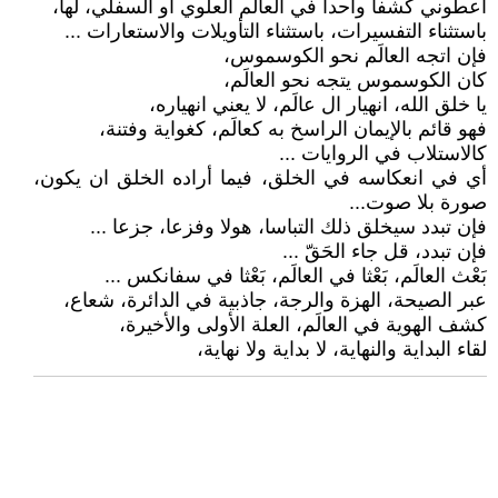
أعطوني كشفا واحدا في العالَم العلوي او السفلي، لها،
باستثناء التفسيرات، باستثناء التأويلات والاستعارات ...
فإن اتجه العالَم نحو الكوسموس،
كان الكوسموس يتجه نحو العالَم،
يا خلق الله، انهيار ال عالَم، لا يعني انهياره،
فهو قائم بالإيمان الراسخ به كعالَم، كغواية وفتنة،
كالاستلاب في الروايات ...
أي في انعكاسه في الخلق، فيما أراده الخلق ان يكون،
صورة بلا صوت...
فإن تبدد سيخلق ذلك التباسا، هولا وفزعا، جزعا ...
فإن تبدد، قل جاء الحَقّ ...
بَعْث العالَم، بَعْثا في العالَم، بَعْثا في سفانكس ...
عبر الصيحة، الهزة والرجة، جاذبية في الدائرة، شعاع،
كشف الهوية في العالَم، العلة الأولى والأخيرة،
لقاء البداية والنهاية، لا بداية ولا نهاية،