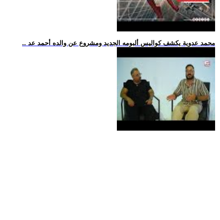
.. محمد عدوية يكشف كواليس ألبومه الجديد ومشروع عن والده أحمد عد