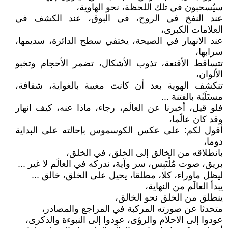
سيُسحبون في تلك اللحظة، نحو الهاوية،
عند النفخ في الروح، في البوق، عند الكشف في
العلامات الكبرى،
عند الانهيار في الصيحة، يختفي سطح الدائرة، سديمها،
سرابها،
تتساقط الأقنعة، تذوب الأشكال، تضمر الأحجام وتخبو
الألوان،
تنكشف الهوية بعد أن كانت مغيبة بالغواية، شفافة،
مستَلَبًة بالفتنة ...
فلو قيل، أخبرنا عن العالَم، رجاء، ماذا عنه، كيف انهار
وقد كان عالَما،
أقول لكم: على عكس الكوسموس بإحالته على البداية
دوما،
بانطلاقه من الخالق إلى الخلق، في الخلق،
بريق، صوت مُلْتَبِس، سر وآية، ندركه في العالَم لا غير ...
ليظل ماوراء، كلا، مطلقا، يحيل على الخلق، خالق ...
يبدأ العالَم من النهاية،
ينطلق من الخلق نحو الخالق،
متحدثا عن صورته المركبة في المراجع والمصادر،
عودوا إلى الاحلام والرؤى، عودوا إلى النبوءة والذكرى،