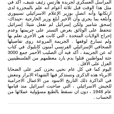
المراسل العسكري لجريدة هآرتس زئيف شيف، أكد في
مثل هذا الوقت قبل ثلاثة أعوام أنه علم بالمجزرة لدى
ارتكابها وأنه اتصل بوزير الإعلام الاسرائيلي تسيبوري
وأبلغه بما يجري وأن الأخير أبلغ وزير الخارجية -حينذاك-
إسحق شامير ولكن إسرائيل لم تفعل شيئا. إسرائيل
تتحفظ على الوثائق بغرض التستر على جريمتها وعدم
إحراج الولايات المتحدة ، التي كانت هي الأخرى تعلم بها
ولم تسارع لوقفها . الجريمة المروعة روى تفاصيلها
الصحافي الإسرائيلي الفرنسي أمنون كابليوك في كتاب
له عن الجريمة ، أكد فيه أن الصليب الأحمر جمع 3000
جثة لمواطنين قتلوا بدم بارد معظمهم من الفلسطينيين
العزل على الأقل .
اليوم كما في كل عام نحيي بحزن كبير على الضحايا
الابرياء هذه الذكرى ونستذكر فيها الشهداء الابرار وننعش
في الذاكرة ذلك التاريخ الاسود من الاعمال الاجرامية
للجيش الاسرائيلي ، التي صاحبت اسرائيل منذ قيامها
عام 1948 ، دون ان نسقط بالطبع مسؤولية عملائها من
الحساب .