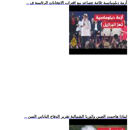
.. أزمة دبلوماسية ثلاثية تتصاعد مع اقتراب الانتخابات الرئاسية ف
.. لماذا هاجمت الصين وكوريا الشمالية تقرير الدفاع الياباني السن