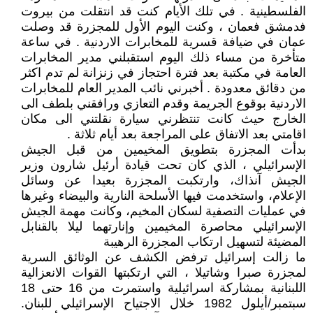
الفلسطينية . في تلك الأيام كنت قد انتقلت من بيروت
فدمشق فعمان ، وكنت اليوم الأول للمجزرة قد وصلت
عمان في ضيافة قسرية للمخابرات الاردنية . في ساعة
متأخرة من مساء ذلك اليوم استقبلني مدير المخابرات
العامة في مكتبة بعد فترة احتجاز في زنزانة لم تدم اكثر
من دقائق معدودة . أخبرني نائب المدير العام للمخابرات
الاردنية بوقوع الجريمة وقدم التعازي ورافقني بلطف الى
الخارج حيث كانت تنتظرني سيارة نقلتني الى مكان
اقامتي بعد الاتفاق على المراجعة بعد أيام ثلاثة .
بدأت المجزرة بتطويق المخيمين من قبل الجيش
الإسرائيلي ، الذي كان تحت قيادة أرئيل شارون وزير
الجيش آنذاك، وارتكبت المجزرة بعيدا عن وسائل
الإعلام، واستخدمت فيها الأسلحة النارية والبيضاء وغيرها
في عمليات التصفية لسكان المخيم، وكانت مهمة الجيش
الإسرائيلي محاصرة المخيمين وإنارتهما ليلا بالقنابل
المضيئة لتسهيل ارتكاب المجزرة الرهيبة
ما زالت إسرائيل ترفض الكشف عن الوثائق السرية
لمجزرة صبرا وشاتيلا ، التي ارتكبتها القوات الانعزالية
اللبنانية بمشاركة اسرائيلية واستمرت من 16 حتى 18
سبتمبر/أيلول 1982 خلال الاجتياح الإسرائيلي للبنان.