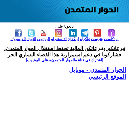
تابعونا على:
بودكاست
بنترست
تيلكرام
لينكدإن
الانستغرام
اليوتيوب
التويتر
الفيسبوك
تبرعاتكم وتبرعاتكن المالية تحفظ استقلال الحوار المتمدن،
فشاركونا في دعم استمرارية هذا الفضاء اليساري الحر
[اشترك في قناة ‫«الحوار المتمدن» على اليوتيوب]
الحوار المتمدن - موبايل
الموقع الرئيسي