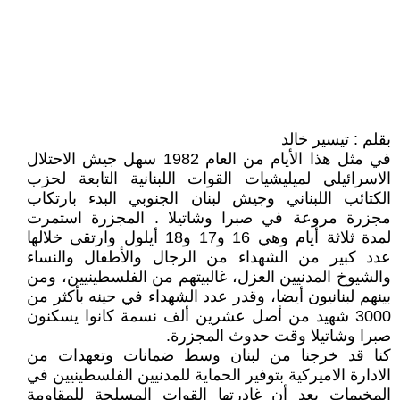
بقلم : تيسير خالد
في مثل هذا الأيام من العام 1982 سهل جيش الاحتلال
الاسرائيلي لميليشيات القوات اللبنانية التابعة لحزب
الكتائب اللبناني وجيش لبنان الجنوبي البدء بارتكاب
مجزرة مروعة في صبرا وشاتيلا . المجزرة استمرت
لمدة ثلاثة أيام وهي 16 و17 و18 أيلول وارتقى خلالها
عدد كبير من الشهداء من الرجال والأطفال والنساء
والشيوخ المدنيين العزل، غالبيتهم من الفلسطينيين، ومن
بينهم لبنانيون أيضا، وقدر عدد الشهداء في حينه بأكثر من
3000 شهيد من أصل عشرين ألف نسمة كانوا يسكنون
صبرا وشاتيلا وقت حدوث المجزرة.
كنا قد خرجنا من لبنان وسط ضمانات وتعهدات من
الادارة الاميركية بتوفير الحماية للمدنيين الفلسطينيين في
المخيمات بعد أن غادرتها القوات المسلحة للمقاومة