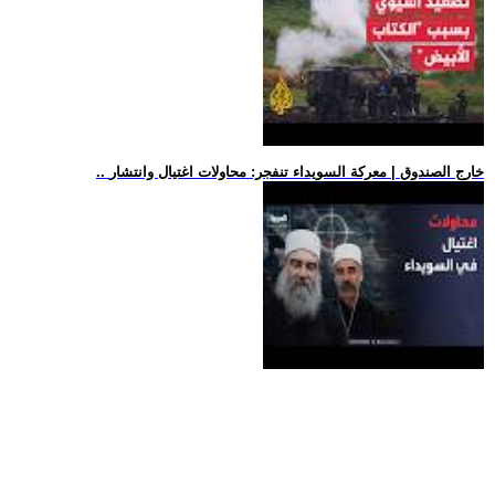
.. خارج الصندوق | معركة السويداء تنفجر: محاولات اغتيال وانتشار