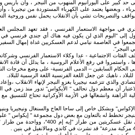
لى حد كبير على اليورانيوم المنهوب من النيجر ، وأن باريس و
ء ، وبعضها يعتمد على الكهرباء المستوردة من نيجيريا ، وأن
لمواقف والتصريحات تشي بأن الانقلاب يحمل نفس وروحية التح
جري في مواجهة الاستعمار الفرنسي ، فقد تعهد المجلس الع
 إلى "اليوم الذي لن يكون فيه هناك أي جندي فرنسي في ا
 النيجر".
 الفئات الاجتماعية - عدا وكلاء الاستعمار الفرنسي وشركات
 واستمروا في رفع الأعلام الروسية ، ما يدلل أن قادة الانقل
 الحكام السابقين – الدمى الفرنسية- على وضع مخرجات الناتج 
بلاد ، ناهيك عن جعل اللغة الفرنسية اللغة الرسمية للبلاد.
قتصادي والذي تتزعمه نيجيريا بغزو النيجر لإنهاء الانقلاب ،وإ
 الاعتبار أن معظم دول تحالف " الأيكواس" تدور منذ زمن في ا
 الراهنة وانشغالها في الأزمة الأوكرانية تحتاج للتنسيق مع 
الإكواس" وبشكل خاص إلى ساحا العاج والسنغال ونيجيريا وبني
يجر تخطط له بالتعاون مع بعض دول مجموعة " إيكواس " على ا