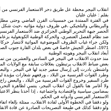
انقلاب النيجر محطة عل طريق دحر الاستعمار الفرنسي من أف
بقلم : عليان عليان
في الفترة الممتدة من خمسينات القرن الماضي وحتى مطلع 
الحصر جبهة التحرير الوطني الجزائري ضد الاستعمار الفرنسي ال
ضد نظام الفصل العنصري، والحركة الوطنية الكونغولية بزعامة 
1971، اضطر الجيش خاصةً في بعض بلدان القارة جنوب الصحراء للاطلاع بمهمة التحرر من الاستعمار الفرنسي، الذي بالغ في نهب الشعوب في وسط وساحل إفريقيا الغربي.
أبعاد انقلاب النيجر وهويته الوطنية
منذ حدوث الانقلاب في النيجر في السادس والعشرين من تموز (
بعض ضباط الانقلاب يرتبطون بعلاقات سابقة مع الولايات المتح
واشنطن بادرت إلى إرسال سفير جديد لها في النيجر ، والبعض
وطرد القوات الفرنسية من البلاد ، ورفعهم شعارات مؤيدة لر
طرد السفير وخروج القوات الفرنسية من البلاد ، والبعض را
ولا أغامر هنا بالقول أن انقلاب النيجر، ينتمي لظاهرة التح
بمضامين سياسية واقتصادية واجتماعية ، إذا أخذنا بنظر الاعتبا
الاستعمار الفرنسي وأدواته في الحكم.
ولو دققنا في الخطوة الأولى لقادة الانقلاب، ممثلة بإلغاء ات
ولو دققنا كذلك في طبيعة التصريحات الصادرة عن قادة الانقل