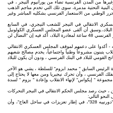
غيرها من المدن الفرنسية تضاء من يورانيوم النيجر ، في
 البنية التحتية مدمرة، سوى تلك التي تخدم مناجم الذهب
رر الوطني من الاستعمار الفرنسي بشكليه المباشر وغير
سكري الانتقالي في النيجر للشعب النيجري، في السابع
لبلاد،.وسبق أن ألقى عضو المجلس العسكري الكولونيل
"إيبرو أمادو"، خطاباً نارياً أمام حشد من نحو 20 ألف نيجري تجمعوا في العاصمة نيامي لدعم العسكريين غداة إمهال السفير الفرنسي 48 ساعة لمغادرة البلاد، أكد فيه إن "النضال لن
ه - أكدوا على دعمهم لموقف المجلس العسكري الانتقالي
اب يتبنون مشروعاً وطنياً واجتماعياً، يخدم مصالح شعبهم
القومي للبلاد في البنك الفرنسي ، ودون أن يكون للبلاد
عادة الرئيس السابق " محمد ابزوم" للسلطة ، يشي هو الآخر
لفلك الفرنسي ، وأن تحرك نيجيريا ومن معها لا يحتاج إلى
مجموعة " إيكواس" لإنهاء الانقلاب وإعادة " بزوم " لسدة
ن ، حيث رصد مجلس الحكم الانتقالي في النيجر التحركات
لنحو التالي:
1- أنه ومنذ الأول من سبتمبر/أيلول الجاري تم نشر طائرتي نقل عسكريتين من طراز "إيه إم 400″، وواحدة من طراز "دورنييه 328″، في إطار تعزيزات في ساحل العاج"، وأن