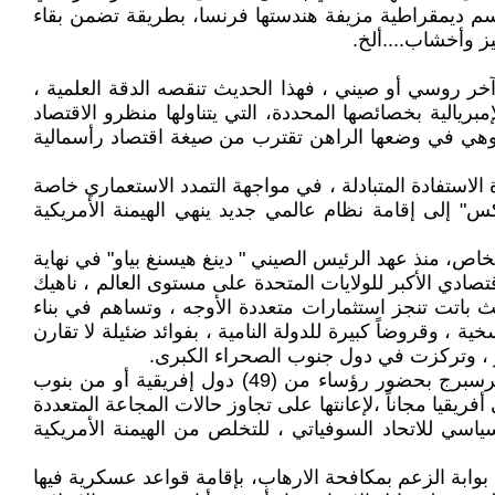
م ديمقراطية مزيفة هندستها فرنسا، بطريقة تضمن بقاء
ز وأخشاب....ألخ.
 آخر روسي أو صيني ، فهذا الحديث تنقصه الدقة العلمية ،
بريالية بخصائصها المحددة، التي يتناولها منظرو الاقتصاد
 ، وهي في وضعها الراهن تقترب من صيغة اقتصاد رأسمالية
لاستفادة المتبادلة ، في مواجهة التمدد الاستعماري خاصة
" إلى إقامة نظام عالمي جديد ينهي الهيمنة الأمريكية
لخاص، منذ عهد الرئيس الصيني " دينغ هيسنغ بياو" في نهاية
ادي الأكبر للولايات المتحدة على مستوى العالم ، ناهيك
يث باتت تنجز استثمارات متعددة الأوجه ، وتساهم في بناء
ية ، وقروضاً كبيرة للدولة النامية ، بفوائد ضئيلة لا تقارن
تجدر الإشارة هنا إلى أن روسيا استضافت هذا العام القمة الروسية- الإفريقية الثانية بتاريخ 27/7/2023 في مدينة سان بطرسبرج بحضور رؤساء من (49) دول إفريقية أو من بنوب
يقيا مجاناً ،لإعانتها على تجاوز حالات المجاعة المتعددة
سي للاتحاد السوفياتي ، للتخلص من الهيمنة الأمريكية
 بوابة الزعم بمكافحة الارهاب، بإقامة قواعد عسكرية فيها