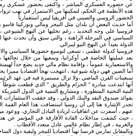
عن حضوره العسكري المباشر ، واكتفى بحضور عسكري رمزي م
هذه الأنظمة في الحكم، لتمكينها من الاستمرار في نهب ثروات 
الحضور الروسي والصيني في أفريقيا ليس استعمارياً
أما حديث البعض أن بلدان مثل النيجر ومالي وبوركينا فاسو با
فروسيا على وجه التحديد ، رغم تخليها عن النهج الشيوعي ، وتب
السياسي في المرحلة الراهنة ، والتي سبق وأن تحدث عنها لي
الدولة بعيداً عن النهج النيو ليبرالي.
فروسيا كدولة عظمى ، تسعى لتوسيع حضورها السياسي والاقتصادي
بعد عمليتها الخاصة في أوكرانيا، وسعيها من خلال تحالفه
والاستعمارية عموماً ، وإقامة نظام مالي جديد يضع حداً لهيمنة 
أما الصين فهي دولة شيوعية ، انتهجت نهجاً اقتصاديا مميزا يج
سبعينات القرن الماضي ،ولا تزال مستمرة فيه في عهد الرئيس 
أنها ابتدعت مبادرة " الحزام والطريق " الذي قطعت شوطاً كب
البنية التحتية المتطورة ، ومشاريع التنمية في الدول الشريكة م
بفوائد صندوق النقد والبنك الدولي ، وقد حققت الاستثمارات الصينية حققت أرقاماً قياسية في 
عنهم ، أسفرت عن اتفاقيات لزيادة التبادل التجاري، ووعود من 
، حيث كشفت مداخلات القادة الأفارقة في المؤتمر عن هدفهم
والغربية ، في إطار نظام عالمي عادل متعدد الأقطاب .
وبالمقابل تمارس فرنسا نهباً اقتصاديا للنيجر ولبقية دول ال