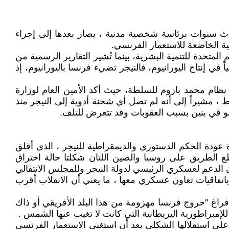
ثلاث سنوات برئاسة شخصية مدنية ، يصار بعدها إلى إجراء
ية الخاضعة للاستعمار الفرنسي.
ل العالم، بحيث احتلت عام 2015 المرتبة الأخيرة بين 188 بلداً في مؤشر الأمم المتحدة للتنمية البشرية، بينما تُشير التقارير الرسمية من
كز الرابع عالمياً في إنتاج اليورانيوم، فالنيجر تضيء فرنسا باليورانيوم، إذ
ة نظام محمد بازوم للسلطة، حيث أكد الأمين العام لوزارة
أدوية في النيجر يكفي لشهر واحد فقط ، مشيراً إلى أنه لم تصل أي شحنة أدوية إلى النيجر منذ
ة عودة الحكم الدستوري والديمقراطية للنيجر ، الذي أقلق
 الطريق على روسيا والصين اللتان شكلتا حالة اختراق
أن الدعم لعسكري الرئيسي لدولة النيجر وللمجلس الانتقالي
اتفاقيات تعاون عسكري معها ، ما يعني أن الانقلاب أقرب
راغ "خروج فرنسا مهزومة من هذا البلد الأفريقي أو ذاك
للإمبراطورية البريطانية التي كانت لا تغيب عنها الشمس .
على استقلالها الشكلي بعد أن استغنى الاستعمار الفرنسي