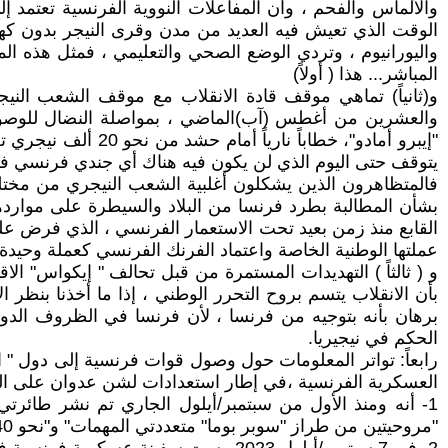
والألماس والفحم ، وأن المفاعلات النووية الفرنسية تعتمد إ
الوقت الذي تعيش فيه العديد من مدن وقرى النيجر بدون كهربا
واليورانيوم ، وتردي الوضع الصحي والتعليمي ، فمثل هذه ا
المباشر... هذا ( أولاً)
و(ثانياً) تماهي موقف قادة الانقلاب مع موقف الشعب الني
والعشرين من أغطس (آب)الماضي ، بمواصلة النضال للوصول
يتوقف حتى اليوم الذي لن يكون فيه هناك أي جندي فرنسي في
فالمتظاهرون الذين يشكلون أغلبية الشعب النيجري من مختلف
بشأن المطالبة بطرد فرنسا من البلاد والسيطرة على مواردها ،
القابع منذ زمن بعيد تحت الاستعمار الفرنسي ، الذي فرض على
عملتها الوطنية الخاصة واعتماد الفرنك الفرنسي كعملة وحيدة لل
و ( ثالثاً ) التهديدات المستمرة من قبل تحالف " إيكواس" الا
بأن الانقلاب يتسم بروح التحرر الوطني ، إذا ما أخذنا بنظر
برهان بأنه بتوجيه من فرنسا ، لأن فرنسا في الظروف الدولية
الحكم في نيجيريا.
رابعاً: تواتر المعلومات حول وصول قوات فرنسية إلى دول " 
العسكرية الفرنسية ،في إطار استعدادات لشن عدوان على الن
"مروحيتين من طراز "سوبر بوما" متعددتي المهمات" و"نحو 40 مركبة مدرعة" قد نشرت في كاندي ومالانفيل في بنين .