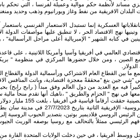
ساند لأنظمة حكم موالية وعميلة لفرنسا ، التي تحكم باس
البلدان الافريقية من نفط وغاز ويورانيوم وذهب وحديد ومنغني
نقلاباتها العسكرية إنما تستبدل الاستعمار الفرنسي باستعمار
نيها نهج الاقتصاد الحر ، لا تنطبق عليها مواصفات الدولة الإم
نين في كتابه الشهير " الإمبريالية أعلى مراحل الرأسمالية"
 العالمي في أفريقيا وآسيا وأمريكا اللاتينية ، على قاعدة ا
ا مع الصين ، ومن خلال حضورها المركزي في منظومة " بريكس
الدولار.
مع ما بين القطاع العام الاشتراكي ورأسمالية الدولة والقطاع ا
"شي جين بنغ "محققةً معجزة اقتصادية، وباتت المنافس الاقتص
يراً فيه مع العديد من دول العالم وفق مبدأ ( رابح رابح) بح
عها في نهج " الحزام والطريق " ،ناهيك أنها تقدم منحاً مالية سخ
أفريقيا ، بلغت 155 مليار دولار ، وتركزت في دول جنوب الصحراء الكبرى.
الرئيس الروسي فلاديمير بوتين، بتصدير الحبوب الروسية إلى أفر
 الرئيسي ممثلاً بالتحالف مع روسيا بوصفه الوريث الجيوسيا
ساحل ووسط أفريقيا ، في حين دخلت الولايات المتحدة القارة من