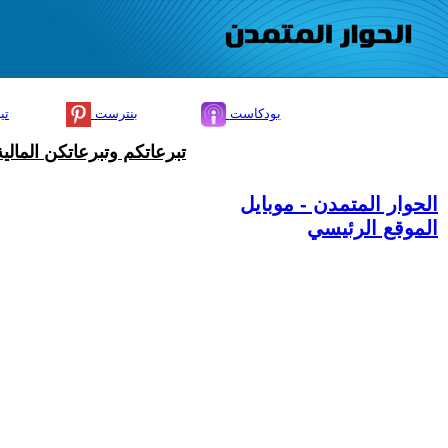
بودكاست
بنترست
تي
تبرعاتكم وتبرعاتكن المال
الحوار المتمدن - موبايل
الموقع الرئيسي