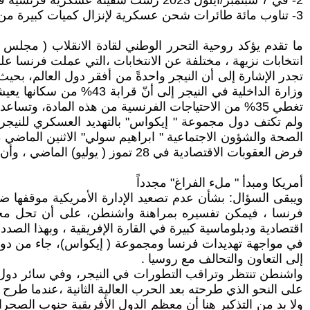
2- في 7 سبتمبر/أيلول 2023 رست سفينة عسكرية فرنسية في كوتونو في بنين وعلى متنها أفراد وموارد عسكرية.
3- تناوب مائة طائرات شحن عسكرية لإنزال كميات كبيرة من المعدات الحربية في السنغال وساحل العاج وبنين.
ما تقدم يؤكد روحية التحرر الوطني لقادة الانقلاب ( مجلس ا
انتخابات نزيهة ، مختلفة عن الانتخابات ،التي عملت فرنسا عل
وزارة الداخلية في النيجر
تغطي 35% من الاحتياجات الفرنسية من هذه المادة، وتساعد محطاتها النووية على توليد 70% من الكهرباء.
ولم تكتف دول مجموعة " إيكواس" بالتهديد العسكري للنيجر ، 
فرض العقوبات الاقتصادية في 28 تموز ( يوليو) الماضي ، وأن أكثر من 60 حاوية للمنتجات الصيدلانية محتجزة في ميناء كوتونو في بنين بسبب العقوبات وقد تتعرض للتلف.
أمريكا ومبدأ " ملء الفراغ" مجدداً
ويبقى السؤال: بشأن عدم تصعيد الإدارة الأمريكية موقفها ضد
فرنسا ، فيمكن تفسيره بمراهنة واشنطن، على أن تحل محل ف
اقتصادية ودبلوماسية كبيرة في القارة الإفريقية ، وبهذا الصد
في مواجهة تهديدات فرنسا ومجموعة ( إيكواس)، جاء من دولتي 
إلى التعاون والتحالف مع روسيا .
واشنطن تنتظر وتراقب التطورات في النيجر، وفي سائر دول غ
على النحو الذي طرحته بعد الحرب العالية الثانية ،عندما طرح 
ولا بد من التذكير هنا أن معظم الدول الأفريقية جنوب الصح