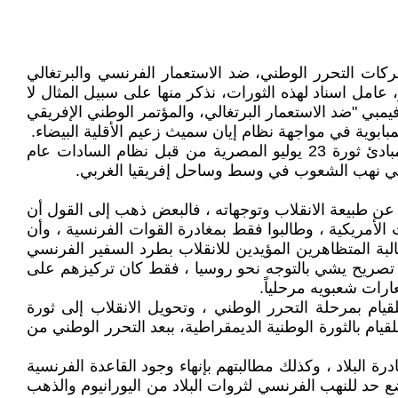
ات التحرر الوطني، ضد الاستعمار الفرنسي والبرتغالي
شكل الاتحاد السوفياتي وكوبا ونظام ثورة 23 يوليو بقيادة عبد الناصر، عامل اسناد لهذه الثورات، نذكر منها على سبيل المثال لا
يمبي "ضد الاستعمار البرتغالي، والمؤتمر الوطني الإفريقي
بابوية في مواجهة نظام إيان سميث زعيم الأقلية البيضاء.
ولكن جراء غياب الظروف الموضوعية المواتية لانتصار حركات التحرر الوطني إثر انهيار الاتحاد السوفياتي ،والارتداد عن مبادئ ثورة 23 يوليو المصرية من قبل نظام السادات عام
عن طبيعة الانقلاب وتوجهاته ، فالبعض ذهب إلى القول أن
الأمريكية ، وطالبوا فقط بمغادرة القوات الفرنسية ، وأن
بة المتظاهرين المؤيدين للانقلاب بطرد السفير الفرنسي
أي تصريح يشي بالتوجه نحو روسيا ، فقط كان تركيزهم على
رات شعبويه مرحلياً.
قيام بمرحلة التحرر الوطني ، وتحويل الانقلاب إلى ثورة
قيام بالثورة الوطنية الديمقراطية، ببعد التحرر الوطني من
رة البلاد ، وكذلك مطالبتهم بإنهاء وجود القاعدة الفرنسية
 حد للنهب الفرنسي لثروات البلاد من اليورانيوم والذهب