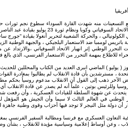
ريقيا
التسعينات منه شهدت القارة السوداء سطوع نجم ثورات حرك
والبريطاني والبلجيكي ،في ظروف دولية مؤاتيه ،حيث 
كولونيالي ، والحركة الشعبية لتحرير أنغولا بقيادة "جورج ساف
باتريس لوممبا ضد الاستعمار البلجيكي ، والجبهة الوطنية الزيم
 يوليو ) الماضي انبرى العديد من الكتاب والمحللين للحديث 
دة ، مسترشدين بأن قادة الانقلاب لم يطالبوا بمغادرة القوات 
 الآخر ذهب إلى القول أن الانقلاب مدعوم روسياُ بحكم مطال
وسيا وللرئيس بوتين ، علماً أنه لم يصدر عن قادة الانقلاب 
ح يتحدث عن شهوة السلطة للقيادات العسكرية ، وأن رفعت شعا
رر الوطني في العالم الثالث لا سيما وأن الجيش هو المؤهل لل
ر أن دولة مثل النيجر لا توجد فيها أحزاب وقوى وطنية جاهزة لل
فاقية التعاون العسكري مع فرنسا ومطالبة السفير الفرنسي بمغاد
اب ، وعن أوساط إعلامية وسياسية مؤيدة للانقلاب ، بشأن وضع