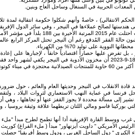
لحكم الانتقالي) ، خاصةً وأنهم شكلوا حكومة انتقالية لمدة 
ى هندستها لصالح عملاءها في النيجر ، وفي سائر الدول الإفريق
تجدر الإشارة إلى أن النيجر واحدةً من أفقر دو
 إلى أنّ قرابة 43% من سكانها يعيشون حالةَ الفقر المُدقع رغم أن النيجر تحتل المر
بل تفرض عليها حصاراً اقتصادياً خانقاً ، لإجبارها على إعاد
الصحة والشؤون الاجتماعية " ابراهيم سولي" الاثنين الماضي 18-9-2023 أن مخزون ال
 قادة الانقلاب في النيجر وحديثها العام والعائم ، حول ضرور
رنسا في عماية النهب الاستعماري لثروات البلاد ، ولتقطع
د نشير إلى مسألة محددة لا يجوز القفز عنها أو تجاهلها ، وهي 
بوركينا فاسو ومالي اللتان تربطهما علاقة وثيقة بروسيا ، وب
رب ووسط القارة الإفريقية أذا أنها تطمح لطرح مبدأ "ملء ف
الرئيس الأمريكي " داويت آيزنهاور" مبدأ ( ملء الفراغ) كوريث 
راء الكبرى " دول الساحل الغربي ، ودول وسط أفريقيا" حصلت 