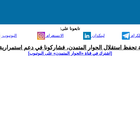
تابعونا على:
لكرام
لينكدإن
الانستغرام
اليوتيوب
ية تحفظ استقلال الحوار المتمدن، فشاركونا في دعم استمرارية 
[اشترك في قناة ‫«الحوار المتمدن» على اليوتيوب]