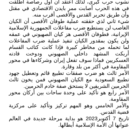
نشوب حرب كبرى، لذلك أعتقد أن أول رصاصة أطلقت
في هذه الحرب أصابت ممر بايدن الاقتصادي في مقتل
وأن طريق تحرير القدس والأقصى أقرب منه.
شيء ثاني لذي حققته عملية طوفان الأقصى أن الكيان
الغاصب لن يستطيع ضرب مفاعلات الجمهورية الإسلامية
الإيرانية، فطوفان الأقصى هز كيان الصهيوني في عمقه
ولن يكون بمقدور الكيان تنفيذ عملية ضرب المفاعلات
لما تحمله من مخاطر كبيرة فإذا كانت كتائب القسام
أربكت المشهد داخلي الصهيوني ودوخت قادته
العسكريين فماذا سوف تفعل إيران وشركاءها في محور
المقاومة في أكثر من بلد وقارة.
الأمر ثالث هو ضرب صفقات تطبيع قائم وتعطيل جهود
تطبيع السعودية مع الكيان الصهيوني فمن يخون ثالث
الحرمين الشريفين لا يستحق صفة خادم الحرمين.
الأمر رابع هو تأكيد على وحدة ساحات بين أركان محور
المقاومة.
والأمر الخامس وهو المهم تركيز وتأكيد على مركزية
قضية القدس.
تاريخ 7 أكتوبر2023 هو بداية مرحلة جديدة في العالم
عنوانها أن الأمة الإسلامية أبطالها.