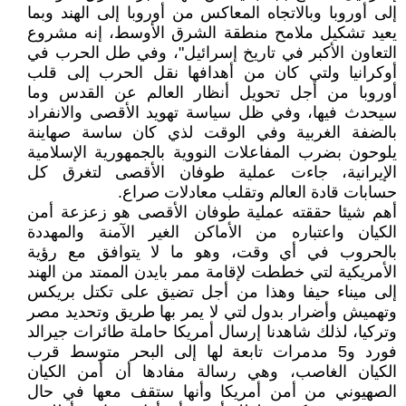
إلى أوروبا وبالاتجاه المعاكس من أوروبا إلى الهند وبما
يعيد تشكيل ملامح منطقة الشرق الأوسط، إنه مشروع
التعاون الأكبر في تاريخ إسرائيل"، وفي طل الحرب في
أوكرانيا ولتي كان من أهدافها نقل الحرب إلى قلب
أوروبا من أجل تحويل أنظار العالم عن القدس وما
سيحدث فيها، وفي ظل سياسة تهويد الأقصى والانفراد
بالضفة الغربية وفي الوقت لذي كان ساسة صهاينة
يلوحون بضرب المفاعلات النووية بالجمهورية الإسلامية
الإيرانية، جاءت عملية طوفان الأقصى لتغرق كل
حسابات قادة العالم وتقلب معادلات صراع.
أهم شيئا حققته عملية طوفان الأقصى هو زعزعة أمن
الكيان واعتباره من الأماكن الغير الآمنة والمهددة
بالحروب في أي وقت، وهو ما لا يتوافق مع رؤية
الأمريكية لتي خططت لإقامة ممر بايدن الممتد من الهند
إلى ميناء حيفا وهذا من أجل تضيق على تكتل بريكس
وتهميش وأضرار بدول لتي لا يمر بها طريق وتحديد مصر
وتركيا، لذلك شاهدنا إرسال أمريكا حاملة طائرات جيرالد
فورد و5 مدمرات تابعة لها إلى البحر متوسط قرب
الكيان الغاصب، وهي رسالة مفادها أن أمن الكيان
الصهيوني من أمن أمريكا وأنها ستقف معها في حال