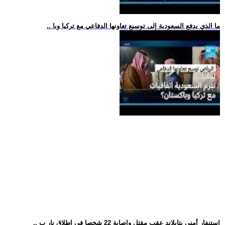
.. ما الذي يدفع السعودية إلى توسيع تعاونها الدفاعي مع تركيا وبا
.. استنفار أمني بتايلاند عقب مقتل وإصابة 22 شخصا في إطلاق نار ب