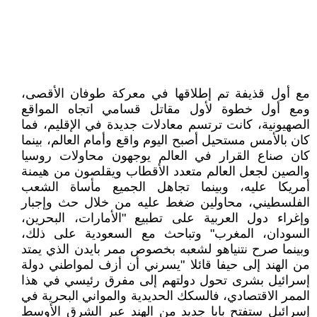
مع أول قذيفة تم إطلاقها في معركة طوفان الأقصى،
ومع أول خطوة لأول مقاتل قسامي اتجاه المواقع
الصهيونية، كانت ترتسم معادلات جديدة في الإقليم، فما
كان بالأمس مستحيل أصبح اليوم واقع وأمام العالم، بينما
كان صناع القرار في العالم يوجهون محاولات روسيا
والصين لجعل العالم متعدد الأقطاب ويقلصون من هيمنة
أمريكا عليه، وبينما تجاهل الجميع مأساة الشعب
الفلسطيني، محاولين ضغط عليه من خلال حث وإجبار
وإغراء دول العربية على تطبيع "الأمارات، البحرين،
السودان، المغرب" وتباحث مع السعودية على ذلك،
وبينما صرح نتنياهو لشعبه بخصوص ممر بايدن الذي يمتد
من الهند إلى حيفا قائلا "يسرني أن أزف لمواطني دولة
إسرائيل بشرى تحول دولتهم إلى مفرق رئيسي في هذا
الممر الاقتصادي، فالسكك الحديدية والمواني البحرية في
إسرائيل ستفتح بابا جديد من الهند عبر الشرق الأوسط