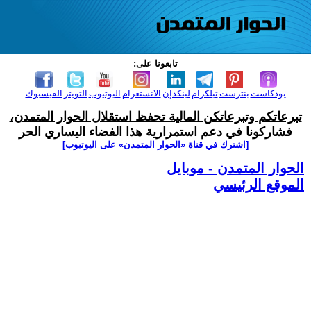
تابعونا على:
بودكاست
بنترست
تيلكرام
لينكدإن
الانستغرام
اليوتيوب
التويتر
الفيسبوك
تبرعاتكم وتبرعاتكن المالية تحفظ استقلال الحوار المتمدن،
فشاركونا في دعم استمرارية هذا الفضاء اليساري الحر
[اشترك في قناة ‫«الحوار المتمدن» على اليوتيوب]
الحوار المتمدن - موبايل
الموقع الرئيسي