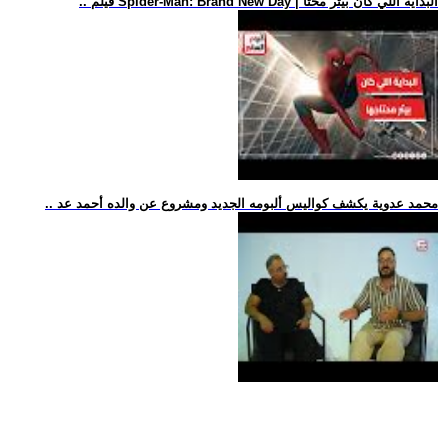
.. فيلم Spider-Man: Brand New Day | البداية اللي كان بيتر محتا
.. محمد عدوية يكشف كواليس ألبومه الجديد ومشروع عن والده أحمد عد