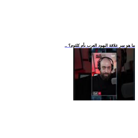
.. ما هو سر علاقة اليهود العرب بأم كلثوم؟