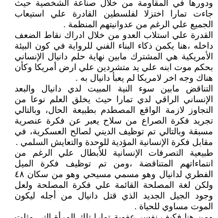
ودورها في المقاومة من خلال صناعة الشخصية حيث
جاءت تمارا اختزلا لفلسطين القادرة علي استيعاب
الجميع علي الرغم من عدوانيتهم المنظمة .
القدرة علي استلاب العدو من خلال ادراك نقاط الضعف
داخله ،هنا يكمن ذكاء البناء الفني للرواية في كون البيئة
الأمريكية هي المشترك مابين نهاية حلم دانيال الإنساني
بحكم موت ابنه علي يد متشردين علي ارض أمريكا وكأن
هناك وجه اخر لامريكا لم يعبأ دانيال به .
التناقض مابين سوء النية المبيت لدي دانيال والبعد
الإنساني الراقي لدي تمارا حيث يخلق العلم نوعا من
التجاوز لازمة الواقع المصطدم بطبيعة الحال، وبالتالي
تجريد فكرة الصراع من سلاح يعبر عن فكرة عنصرية
مسبقة وبالتالي تم توظيف الديني لصالح العسكرية، في
مقابل فكرة الإنسانية المؤدية للوحدة والتعايش السلمي .
طبيعية التصرفات الإنسانية للأبطال علي الرغم من
انتماءاتهم المتناقضة ،ومن تم توظيف فكرة الميل
الفطري لدانيال وهو مسمي مسيحي وهو من سكان ٤٨
ولكن لغة المصلحة القائمة علي فكرة المصلحة ولعل
وجود الجيل الجديد الذي قتل دانيال من أجله ليكون
الموت مساوي للحياة .
ومن هنا فكيف نفسر عفوية تمارا تلك المرأة التي مثلت