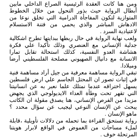
ومن هنا كانت العقدة الرئيسية الصراع الداخلي مابين
أبطال الرواية حيث بذور التحول من خلال الخطوط
المتوازية لتكون المفاجأة الدرامية التي تخلق نوعا من
الادهاش المباشر والذي يحمي من فتنة الاستسلام
لاعتيادية السرد .
ولعب نهاية الرواية في حال ربطها ببدايتها تطرح اشكالية
جدلية الإنساني مع العنصري وذلك تأكيدا علي فكرة
هشاشة العدو النفسية، كذلك استحالة تقابل تمارا
الانسانة مع دانيال الصهيوني مصلحة الفلسطيني أرضا
وميلادا.
تبقي الرواية مساهمة معرفية من جيل أراد مساهمة فنية
في إثبات تصور ان المحتل الجاسم علي ارض فلسطين
يسهل اختراقه عندما نمتلك علما نعبر به عن انسانيتنا
الني تقهر تحت وطأة العداء الايديولوجي الذي يجهض
مزيدا من الفرص الإنساني، هنا يصدق مقولة ان الكاتب
يبحث عن الإنسان النوعي ليجيب عن سؤال محدد ؟
ماهو الإنسان .
رواية تستحق القراءة بما تحمله من دلالات تأويلية ،قابلة
لملء مساحات من الغموض في الواقع لابرار هويتنا
المرتحلة خوف .