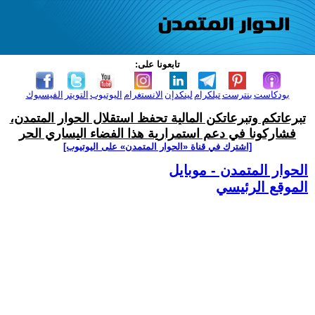
تابعونا على:
بودكاست
بنترست
تيلكرام
لينكدإن
الانستغرام
اليوتيوب
التويتر
الفيسبوك
تبرعاتكم وتبرعاتكن المالية تحفظ استقلال الحوار المتمدن،
فشاركونا في دعم استمرارية هذا الفضاء اليساري الحر
[اشترك في قناة ‫«الحوار المتمدن» على اليوتيوب]
الحوار المتمدن - موبايل
الموقع الرئيسي