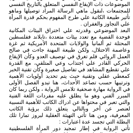
الموضوعات ذات الإيقاع النفسي المتعلق بالتاريخ النفسي
للمجتمعات ،لنقول ماهي الرسالة المراد توصيلها وماهو
تأثير طبيعة الكاتبة علي طرح المفهوم بحكم قدرة المرأة
علي التجاوز والغفران .
البعد الموضوعي وقدرته علي اختراق البيئات المكانية
فوحدة القضية مع تعدد بيئات متعددة ،تايلاند ففلسطين
المحتلة ثم ألمانيا والولايات المتحدة الأمريكية ثم غزة
وعاصمة الاحتلال، ولكن طبيعة المهنة جاءت في صالح
العمل الروائي فلم تغرق في توصيف العدو وكأن الإيقاع
الحركي القادر علي اجتذاب وعي المتلقي، مع القدرة
علي تقطيع المشاهد في تفاصيل صغيرة وكأن تقنية الخبر
كمعطي عقلي وتقنية حيث يتم تحديد أولويات الأهمية
وترتيبها حسب تصاعد الأحداث، هنا تبدو الفصل الأولى
في الرواية مهارة صحفية تلامس الرواية ، ولكن ربما كان
المبرر الفني وهو ما يطلق عليه مفردات اللغة الفنية
والتي تعبر في محتواها عن ادراك الكاتب للأهمية النسبية
لعنصر عن أخر وبالتالي يتعلق ذلك برؤية الكاتب
المعرفية، ومن هنا تأتي التهيئة العقلية لبروز تمارا تلك
البطلة التي تجسد عدة اعتبارات :
تأتي الرواية في إطار تمجيد دور المرأة الفلسطينية