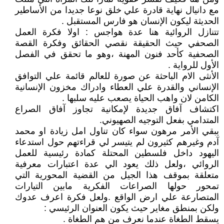
مع دانيال نهاية قادرة علي خلق نوعا جديدا من الأساطير
الحديثة ليكون الإنسان هو فارس المستقبل .
تتنازل الروائية هنا عدة هواجس : اولا فكرة العمل
الصحفي حيث الحقيقة نقصي الحقائق وفكرة القصة
الصحفية كأحد فنون المهنة ،وهو ما تحقق في الفصل
الأول للرواية .
الأنثى الام الباحثة عن صورة للعالم قائمة علي التوافق
الإنساني والقدرة علي العطاء وادراك مخزون الإنسانية
الكامن لان واهب الحياة يصعب عليه سلبها .
اكتشاف آفاق جديدة لإمكانية تجاوز آفاق الصراع
المتدامي بفعل التوجيه الصهيوني.
يبقي الأمر مرهون سواء كان تناول امل زيادة او محمد
آدم وغيرهم كثيرون لم يتيسر لي قراءتهم حول استدعاء
اليهود داخل فلسطين المحتلة كمادة رئيسية للعمل
الروائي ،ولعل ذلك يعود الي عدة اعتبارات معرفية
متعلقة بموقف هذا الجيل من القضية المحورية التي
تمحور حولها الصراعات الفكرية مابين التيارات
المتصارعة علي ارض الواقع .ولعل فكرة اعرف عدوك
ولكن بمنطق مغاير حيث يكون العنوان الرئيسي :
يسقط الطغاة عندما نعرف من هم الطغاة .