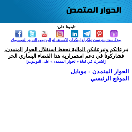
تابعونا على:
بودكاست
بنترست
تيلكرام
لينكدإن
الانستغرام
اليوتيوب
التويتر
الفيسبوك
تبرعاتكم وتبرعاتكن المالية تحفظ استقلال الحوار المتمدن،
فشاركونا في دعم استمرارية هذا الفضاء اليساري الحر
[اشترك في قناة ‫«الحوار المتمدن» على اليوتيوب]
الحوار المتمدن - موبايل
الموقع الرئيسي