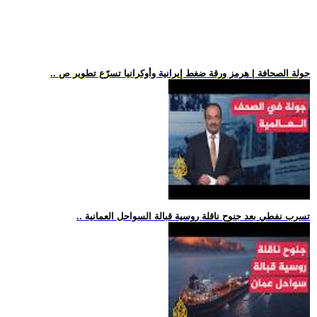
.. جولة الصحافة | هرمز ورقة ضغط إيرانية وأوكرانيا تسرّع تطوير ص
.. تسرب نفطي بعد جنوح ناقلة روسية قبالة السواحل العمانية