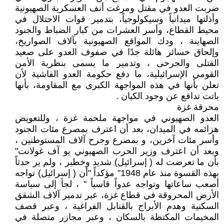
ضربت العدو في مقتل ومرغت أنف العسكرية الصهيونية
وأذلتها ميدانياً وسيكولوجياً، بتدمير قوات الاحتلال في
محيط القطاع، وأسر العشرات من كبار الضباط والجنود
الصهاينة ، ودك المواقع الصهيونية بآلاف الصواريخ،
وإلحاق خسائر هائلة جدًا في صفوف العدو على صعيد
القتلى والجرحى ، وتدمير ما يسمى بنظرية الأمن
القومي الإسرائيلية، ما دفع حكومة العدو الفاشية لأن
تعلن بأنها في هذه المواجهة الكبرى مع المقاومة، بأنها
باتت تدافع عن وجود الكيان .
محرقة غزة
العدو الصهيوني في مواجهة ملحمة غزة ، وللتعويض
هزائمه في الميدان، بعد أن اعترف بمصرع مئات الجنود
وأسر مئات آخرين، و بمصرع وجرح آلاف المستوطنين ،
وبعد أن اعترف وزير الحرب الصهيوني يو آف غولانت"
بأن ما تعرضت له ( إسرائيل) شديد وخطير ، ولم ير حدثاً
بهذه القسوة منذ عام 1948" مؤكداً "أن ( إسرائيل) تواجه
أصعب ساعاتها وتواجه عدواً قاسياً " ، لجأ إلى سياسة
الأرض المحروقة في قطاع غزة، عبر تدمير آلاف الشقق
السكنية وهدم الأبراج بالقنابل الفراغية ، وعبر قصف
المخيمات المكتظة بالسكان ، وعبر مجازر متصلة في