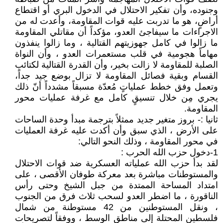
وجنوده، وأن تفكير الاحتلال في الدخول البري أو اقتطاع
أراضٍ، هو ما تدربت عليه قوات المقاومة، وأعدت له من
الاجراءات ما سيفاجئ العدو، مؤكداً أن مقاتلي المقاومة
ما زالوا في كامل جهوزيتهم القتالية ، وما زالوا ينفذون
مهاماً هجومية في قلب مستعمرات العدو ، وأن النواة
الصلبة للمقاومة لا زالت بخير، وأن القدرة القتالية لكتائب
القسام وبقية فصائل المقاومة لا تزال بوضع جيد جداً،
وتعمل وفق خطط عملياتٍ مُعدّة مسبقاً مشدداً أنّ ذلك
يجري مِن خلال تنسيقٍ كامل مع غرفة عمليات محور
المقاومة.
ثانيا :- بروز متغير جديد ممثلاً بترجمة مبدأ وحدة الساحات
على الأرض ، الذي سبق وأن أكدت عليه غرفة العمليات
في محور المقاومة ، وذلك النحو التالي:
1-دخول حزب الله الحرب :
لقد بدأ حزب الله عملياته العسكرية ضد قوات الاحتلال
والمستوطنات مباشرة بعد معركة طوفان الأقصى ، على
امتداد المساحة الممتدة من جبل الشيخ وحتى رأس
الناقورة ، ما اضطر العدو لسحب ثلاث فرق من الجنوب
، ونقل المستوطنين من 42 مستوطنة من شمال
فلسطين المحتلة إلى مناطق الوسط ، ووفقاً لتصريحات