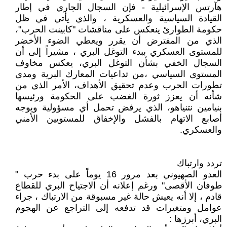
هآرتس الإسرائيلية - فإن السجال الجاري في إطار
القيادة السياسية والعسكرية ، والذي يأتي في ظل
حكومة الطوارئ ينعكس على مناقشات "كابينت الحرب"،
الذي من المفترض أن يقرر ويعطي الضوء الأخضر
للمستوى العسكري ببدء التوغل البري ، مشيراً إلى أن
السجال الخفي بشأن التوغل البري، يعكس مخاوف
المستوى السياسي ،من تداعيات المعارك البرية ومدى
تطورات الحرب وعدم تحقيق الأهداف، الأمر الذي من
شأنه أن يعزز ثورة الغضب على الحكومة ورئيسها
بنيامين نتنياهو، الذي يرفض تحمل أي مسؤولية ويوجه
أصابع الاتهام بالفشل والإخفاق للمستويين الأمني
والعسكري.
تردد وارتباك
العدو الصهيوني بعد مرور 16 يوماً على بدء حرب "
طوفان الأقصى" ورغم إعلانه أن الاجتياح البري للقطاع
قادم ، إلا أنه يعيش حالة غير مسبوقة من الارتباك ، جراء
عوامل ومتغيرات قد تدفعه إلى التراجع عن الهجوم
البري، أبرزها :