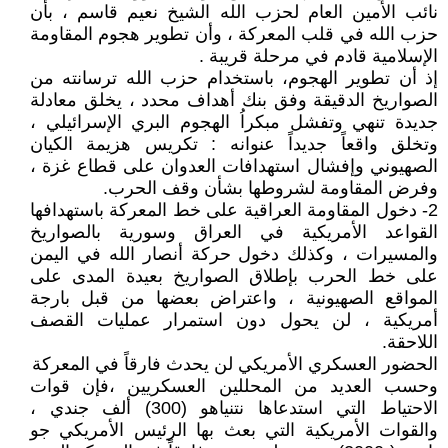
نائب الأمين العام لحزب الله الشيخ نعيم قاسم ، بأن
حزب الله في قلب المعركة ، وأن تطوير هجوم المقاومة
الإسلامية قادم في مرحلة قريبة .
إذ أن تطوير الهجوم، باستخدام حزب الله ترسانته من
الصواريخ الدقيقة وفق بنك أهداف محدد ، يخلق معادلة
جديدة تنهي وتفشل مبكراُ الهجوم البري الإسرائيلي ،
وتخلق واقعاً جديداً عنوانه : تكريس هزيمة الكيان
الصهيوني وإفشال استهدافات العدوان على قطاع غزة ،
وفرض المقاومة لشروطها بشأن وقف الحرب.
2- دخول المقاومة العراقية على خط المعركة باستهدافها
القواعد الأمريكية في العراق وسورية بالصواريخ
والمسيرات ، وكذلك دخول حركة أنصار الله في اليمن
على خط الحرب بإطلاق الصواريخ بعيدة المدى على
المواقع الصهيونية ، واعتراض بعضها من قبل بارجة
أمريكية ، لن يحول دون استمرار عمليات القصف
اللاحقة.
الحضور العسكري الأمريكي لن يحدث فارقاً في المعركة
وحسب العديد من المحللين العسكريين ،فإن قوات
الاحتياط التي استدعاها نتنياهو (300) ألف جندي ،
والقوات الأمريكية التي بعث بها الرئيس الأمريكي جو