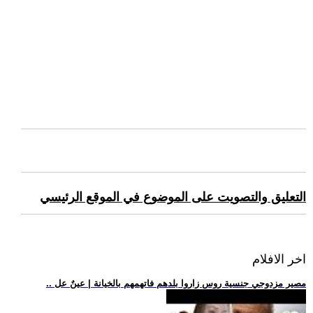
التعليق والتصويت على الموضوع في الموقع الرئيسي
اخر الافلام
.. مصير مزدوجي جنسية روس زاروا بلدهم فاتهمهم بالخيانة | عينٌ عل