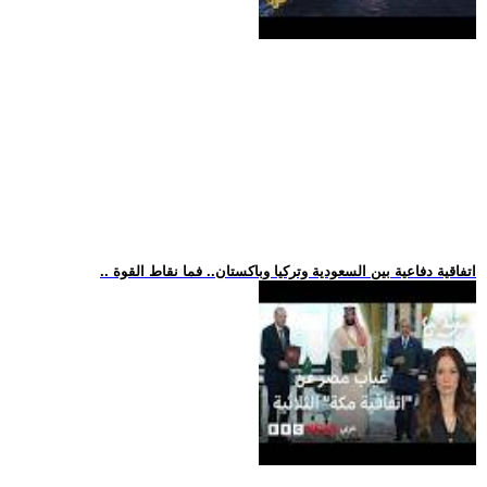
.. اتفاقية دفاعية بين السعودية وتركيا وباكستان.. فما نقاط القوة