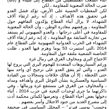
أبناء الشعب الفلسطيني من القطاع إلى سيناء و (ثالثاً)
ضرب الحالة المعنوية للمقاومة ، لكن
لكن المعطيات الحسية على الأرض، تؤكد فشل العدو
في تحقيق هذه الأهداف ، إذ أنه رغم ارتقاء آلاف
الشهداء، لا يزال أبناء القطاع يؤكدون التفافهم حول
المقاومة ، ورفضهم مغادرة الوطن ، وأن الحالة المعنوية
للمقاومة في أعلى درجاتها ، والعدو الصهيوني لم يستفد
من تجاربه السابقة مع المقاومة ، إذ إنه رغم ارتقاء آلاف
الشهداء في الحرب العدوانية الصهيونية على القطاع عام
2014 ،التي استمرت 53 يوما وهزم فيها العدو ، ظلت
الحاضنة الشعبية ملتفة حول المقاومة.
الاجتياح البري ومخاوف الغرق في رمال غزة
ورغم السيناريوهات المتعددة للهجوم البري التي يروج لها
العدو ، والتي لم يتفق العدو على ترجيح أي واحد منها
حتى اللحظة ، إلا أن هنالك خلافات وسجالات بين القيادة
السياسية والعسكرية بشأن التوغل البري وأهدافه ومداه
، والمخاوف من الغرق في مستنقع غزة ورمالها ، وفي
ذاكرتهما ما جرى لوحدات النخبة في حرب 2014 ، أثناء
دخولها بعض أحياء القطاع ، وتعرضها لكمائن محكمة أدت
إلى مصرع العديد من جنود الاحتلال وأسر بعضهم .
وحسب" يوسي فيرتر" – المحلل السياسي في صحيفة