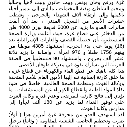
غزة ورفح وخان يونس وبيت حانون وبيت لاهيا وجباليا
ومخيم الشاطئ وبقية المخيمات ، ما أدى إلى تدمير أحياء
بأكملها وإلى ارتقاء آلاف الشهداء والجرحى ، وشطب
عشرات الأسر من السجل المدني ، بعد أن ألقت
طائرات العدو ما يزيد عن 6000 قذيفة بوزن 4000 طن
من الذخائر على قطاع غزة، حيث أعلنت وزارة الصحة
الفلسطينية ،أن حصيلة القصف والغارات الإسرائيلية بعد
(16) يوماً على بدء الحرب، استشهاد 4385 موطناً من
بينهم 1756 طفلا و 976 امرأة ، وإصابة ما يزيد ثلاثة
عشر ألف بجروح ، واستشهاد 90 فلسطينياً في الضفة
الغربية التي تشارك بقوة في معركة طوفان الأقصى.
هذا كله ناهيك عن قطع الماء والكهرباء عن قطاع غزة ،
ما خلق كارثة إنسانية نبه إليها الأمين العام للأمم المتحدة
ووكالة الغوث ومنظمة الصحة العالمية، خاصةً في ضوء
نفاذ المواد الطبية وانقطاع الكهرباء عن المستشفيات ، ما
يؤدي إلى نتائج كارثية للمرضى وعدم قدرة وكالة الغوث
على توفير الغذاء لما يزيد عن 180 ألف لجأوا إلى
مدارس وكالة الغوث.
لقد استهدف العدو من محرقة غزة أمرين هما ( أولاً)
ضرب وتحطيم الحاضنة الشعبية للمقاومة ( وثانياً) ترحيل