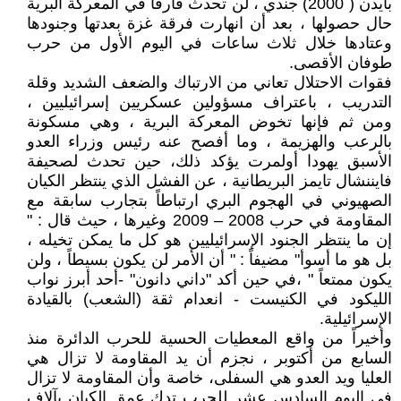
بايدن ( 2000) جندي ، لن تحدث فارقاً في المعركة البرية
حال حصولها ، بعد أن انهارت فرقة غزة بعدتها وجنودها
وعتادها خلال ثلاث ساعات في اليوم الأول من حرب
طوفان الأقصى.
فقوات الاحتلال تعاني من الارتباك والضعف الشديد وقلة
التدريب ، باعتراف مسؤولين عسكريين إسرائيليين ،
ومن ثم فإنها تخوض المعركة البرية ، وهي مسكونة
بالرعب والهزيمة ، وما أفصح عنه رئيس وزراء العدو
الأسبق يهودا أولمرت يؤكد ذلك، حين تحدث لصحيفة
فايننشال تايمز البريطانية ، عن الفشل الذي ينتظر الكيان
الصهيوني في الهجوم البري ارتباطاً بتجارب سابقة مع
المقاومة في حرب 2008 – 2009 وغيرها ، حيث قال : "
إن ما ينتظر الجنود الإسرائيليين هو كل ما يمكن تخيله ،
بل هو ما أسوأ" مضيفاً : " أن الأمر لن يكون بسيطاً ، ولن
يكون ممتعاً " ،في حين أكد "داني دانون" -أحد أبرز نواب
الليكود في الكنيست - انعدام ثقة (الشعب) بالقيادة
الإسرائيلية.
وأخيراً من واقع المعطيات الحسية للحرب الدائرة منذ
السابع من أكتوبر ، نجزم أن يد المقاومة لا تزال هي
العليا ويد العدو هي السفلى، خاصة وأن المقاومة لا تزال
في اليوم السادس عشر للحرب تدك عمق الكيان بآلاف