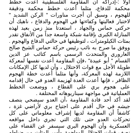
أولا :-إدراكه أن المقاومة الفلسطينية أعدت خطط
محكمة للدفاع، مثلما أعدت خطط محكمة ودقيقة
للهجوم ، وسبق أن أجرت مناورات " الركن الشديد "
لاختبار فعاليتها وكفاءتها في الهجوم والدفاع ، ناهيك أن
حركتي حماس والجهاد ، استعدتا منذ زمن بعيد لهذه
المنازلة الكبرى بإقامة شبكة واسعة جداً من الأنفاق تقدر
بمئات الكيلومترات ، لتوظيفها في حالتي الدفاع والهجوم .
ووفق ما صرح به نائب رئيس حركة حماس الشيخ صالح
العاروري والمتحدث الرسمي باسم كتائب عز الدين
القسام " أبو عبيدة" ،فإن المقاومة أعدت نفسها لمعركة
طويلة الأجل مع قوات الاحتلال ، وأن لديها كل الإمكانات
اللازمة لهذه المعركة، وأنها مثلما أعدت خطة الهجوم
الظافر ، فإنها أعدت العدة لهزيمة العدو في حال إقدامه
على هجوم بري على القطاع ، ووضعت الخطط
العملياتية في مواجهة سيناريوهاته المختلفة .
لقد أكد أحد قادة المقاومة ،أن العدو سيضحي بنصف
جيشه في حال أقدم على اجتياح بري لأراضي غزة ،
كاشفاً أن المقاومة لديها إشراف معلوماتي على كل
تحركات العدو حتى تلك التي تجري داخل مواقعه
العسكرية وأن الهجوم البري سيسفر عن القضاء على
نصف قوات الاحتلال المهاجمة وأسر المئات من ضباطه