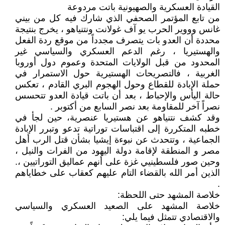
القيادة العسكرية والصهيونية باتت مردوعة
من تابع المؤتمر الصحفي الذي شارك فيه كل من بيني
غانس وووير الحرب يو آف غولانت ونتنياهو ، يخرج بنتيجة
محددة أن العدو بات يتصرف مجدداً من موقع ردة الفعل
والهستيريا ، رغم الدعم العسكري والسياسي غير
المحدود من قبل الولايات المتحدة وعموم دول أوروبا
الغربية ، فالتصريحات الهستيرية حول الاستمرار في
حملة الإبادة للقطاع وحول الهجوم البري القادم ، تعكس
حالة اليأس والإحباط ، بعد أن باتت قيادة العدو تتحسس
نصراً آخر للمقاومة بعد نصر السابع من أكتوبر .
وقد كشف نتنياهو عن هستيريا عنصرية، حين لجأ في
خطبه المتكررة إلى اقتباسات توراتية تدعو وتبرر الإبادة
الجماعية ، وتتحدث عن نبوءة إيشيا بشأن قتل الرب أهل
مصر و المنطقة لإقامة دولة اليهود من الفرات والنيل ،
وحين صور فلسطينيي غزة على أنهم عماليق التوراتيين ،.
الذين أمر الله بالقضاء التام عليهم كعقاب على خطاياهم
.
خلاصة المشهد حتى اللحظة:
خلاصة المشهد على الصعيد العسكري والسياسي
والاقتصادي تتمثل فيما يلي: