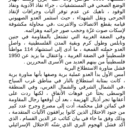
الوضع الصحي في المستشفيات ، جراء نفاذ الأدوية ونفاذ
الوقود ، ناهيك عن عدم توفر آليات وجرافات لإنقاذ
الجرحى ونقل الشهداء ، حيث استثمر العدو الصهيوني
قيامه بقطع الاتصالات والانترنت ،في محاولة مكشوفة
لإسكات صوت غزّة وحجب صور جرائمه وهزائمه.
وفي الضفة الغربية التي تشتعل بالمقاومة في جنين
ونابلس وطول كرم وبقية المدن الفلسطينية ، واصل
العدو حملته القمعية ، ما أدى إلى استشهاد 114 مواطناً
فلسطينياً في الضفة الغربية ، واعتقال ما يزيد عن 1950
فلسطينياً من بينهم العديد من الأسرى المحررين .
فشل مناورة الاستطلاع البرية
أمس الأول بدأ العدو عملية برية وصفها بأنها مناورة برية
، كانت بمثابة استطلاع بالنار في مناطق غرب السياج
،في الشمال الشرقي والشمال الغربي، وفي المنطقة
الوسطى بحثاً عن فوهات الأنفاق ، لكنها ردت على
أعقابها تجر أذيال الهزيمة ، بعد أن أوقعها رجال المقاومة
في كمائن قتل محكمة، أدت إلى مصرع وجرح عدد كبير
من جنود الاحتلال الذين كانوا يرافقون الآليات المتقدمة ،
وذلك وفق ما جاء في بيان كتائب عز الدين القسام ، الذي
أكد فشل الهجوم البري الذي شنّه الاحتلال الإسرائيلي