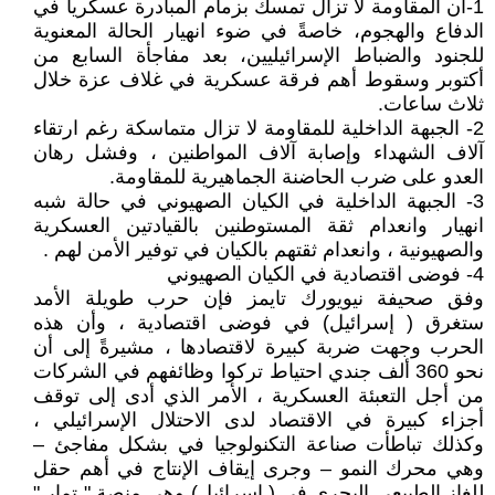
1-أن المقاومة لا تزال تمسك بزمام المبادرة عسكرياً في
الدفاع والهجوم، خاصةً في ضوء انهيار الحالة المعنوية
للجنود والضباط الإسرائيليين، بعد مفاجأة السابع من
أكتوبر وسقوط أهم فرقة عسكرية في غلاف عزة خلال
ثلاث ساعات.
2- الجبهة الداخلية للمقاومة لا تزال متماسكة رغم ارتقاء
آلاف الشهداء وإصابة آلاف المواطنين ، وفشل رهان
العدو على ضرب الحاضنة الجماهيرية للمقاومة.
3- الجبهة الداخلية في الكيان الصهيوني في حالة شبه
انهيار وانعدام ثقة المستوطنين بالقيادتين العسكرية
والصهيونية ، وانعدام ثقتهم بالكيان في توفير الأمن لهم .
4- فوضى اقتصادية في الكيان الصهيوني
وفق صحيفة نيويورك تايمز فإن حرب طويلة الأمد
ستغرق ( إسرائيل) في فوضى اقتصادية ، وأن هذه
الحرب وجهت ضربة كبيرة لاقتصادها ، مشيرةً إلى أن
نحو 360 ألف جندي احتياط تركوا وظائفهم في الشركات
من أجل التعبئة العسكرية ، الأمر الذي أدى إلى توقف
أجزاء كبيرة في الاقتصاد لدى الاحتلال الإسرائيلي ،
وكذلك تباطأت صناعة التكنولوجيا في بشكل مفاجئ –
وهي محرك النمو – وجرى إيقاف الإنتاج في أهم حقل
للغاز الطبيعي البحري في ( إسرائيل) وهي منصة " تمار "