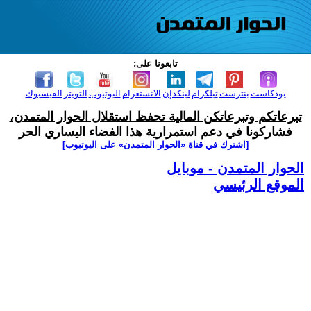
تابعونا على:
بودكاست
بنترست
تيلكرام
لينكدإن
الانستغرام
اليوتيوب
التويتر
الفيسبوك
تبرعاتكم وتبرعاتكن المالية تحفظ استقلال الحوار المتمدن،
فشاركونا في دعم استمرارية هذا الفضاء اليساري الحر
[اشترك في قناة ‫«الحوار المتمدن» على اليوتيوب]
الحوار المتمدن - موبايل
الموقع الرئيسي