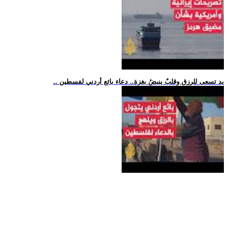
.. يد تسعى للرزق وقلبٌ ينبضُ بغزة.. دعاء بائع أردني لفسطين