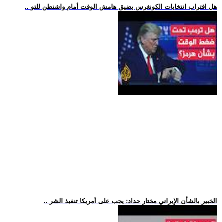
.. هل اقتراب انتخابات الكونغرس يضيق هامش الوقت أمام واشنطن للتو
.. الخبير بالشأن الإيراني مختار حداد: يجب على أمريكا تنفيذ الشر