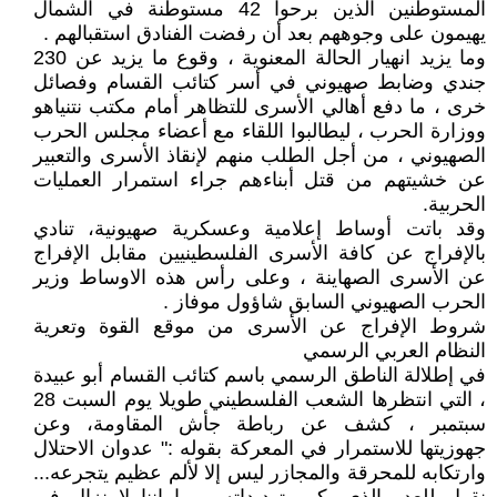
المستوطنين الذين برحوا 42 مستوطنة في الشمال
يهيمون على وجوههم بعد أن رفضت الفنادق استقبالهم .
وما يزيد انهيار الحالة المعنوية ، وقوع ما يزيد عن 230
جندي وضابط صهيوني في أسر كتائب القسام وفصائل
خرى ، ما دفع أهالي الأسرى للتظاهر أمام مكتب نتنياهو
ووزارة الحرب ، ليطالبوا اللقاء مع أعضاء مجلس الحرب
الصهيوني ، من أجل الطلب منهم لإنقاذ الأسرى والتعبير
عن خشيتهم من قتل أبناءهم جراء استمرار العمليات
الحربية.
وقد باتت أوساط إعلامية وعسكرية صهيونية، تنادي
بالإفراج عن كافة الأسرى الفلسطينيين مقابل الإفراج
عن الأسرى الصهاينة ، وعلى رأس هذه الاوساط وزير
الحرب الصهيوني السابق شاؤول موفاز .
شروط الإفراج عن الأسرى من موقع القوة وتعرية
النظام العربي الرسمي
في إطلالة الناطق الرسمي باسم كتائب القسام أبو عبيدة
، التي انتظرها الشعب الفلسطيني طويلا يوم السبت 28
سبتمبر ، كشف عن رباطة جأش المقاومة، وعن
جهوزيتها للاستمرار في المعركة بقوله :" عدوان الاحتلال
وارتكابه للمحرقة والمجازر ليس إلا لألم عظيم يتجرعه...