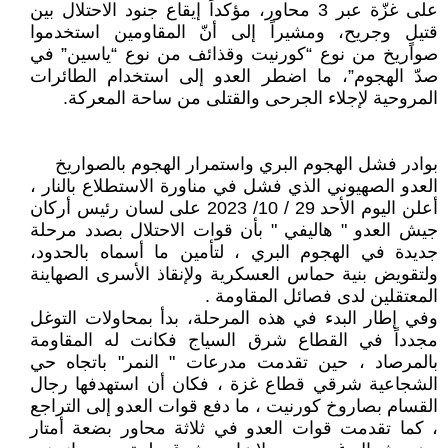
على غزّة عبر 3 محاور، مؤكداً إيقاع جنود الاحتلال بين
قتيلٍ وجريح، ومشيراً إلى أنّ المقاومين استخدموا
صواريخ من نوع “كورنيت وقذائف من نوع “ياسين” في
صدّ الهجوم”، ما اضطر العدو إلى استخدام الطائرات
المروحية لإجلاء الجرحى والقتلى من ساحة المعركة.
بوادر فشل الهجوم البري واستمرار الهجوم بالصواريخ
العدو الصهيوني الذي فشل في مناورة الاستطلاع بالنار ،
أعلن اليوم الأحد 29 / 10/ 2023 على لسان رئيس أركان
جيش العدو " هاليفي " بأن قوات الاحتلال بصدد مرحلة
جديدة في الهجوم البري ، لتأمين ما أسماه بالحدود،
ولتقويض بنية حماس العسكرية ولإنقاذ الأسرى الصهاينة
المعتقلين لدى فصائل المقاومة .
وفي إطار البدء في هذه المرحلة، بدأ بمحاولات التوغل
مجدداً في القطاع شرق السياج فكانت له المقاومة
بالمرصاد ، حين تقدمت مدرعات " النمر" باتجاه حي
الشجاعية شرقي قطاع غزة ، فكان أن استهدفها رجال
القسام بصاروخ كورنيت ، ما دفع قوات العدو إلى التراجع
، كما تقدمت قوات العدو في ثلاثة محاور بضعة أمتار