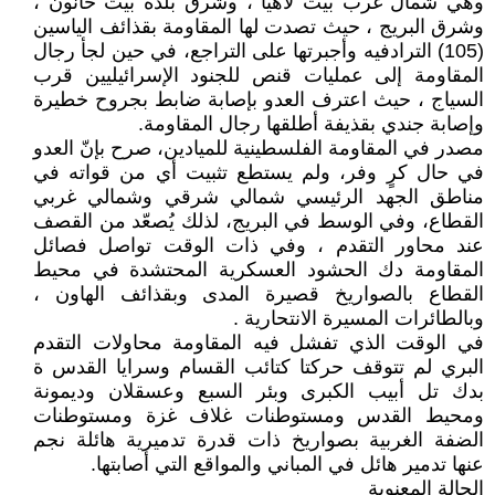
وهي شمال غرب بيت لاهيا ، وشرق بلدة بيت حانون ،
وشرق البريج ، حيث تصدت لها المقاومة بقذائف الياسين
(105) الترادفيه وأجبرتها على التراجع، في حين لجأ رجال
المقاومة إلى عمليات قنص للجنود الإسرائيليين قرب
السياج ، حيث اعترف العدو بإصابة ضابط بجروح خطيرة
وإصابة جندي بقذيفة أطلقها رجال المقاومة.
مصدر في المقاومة الفلسطينية للميادين، صرح بإنّ العدو
في حال كرٍ وفر، ولم يستطع تثبيت أي من قواته في
مناطق الجهد الرئيسي شمالي شرقي وشمالي غربي
القطاع، وفي الوسط في البريج، لذلك يُصعّد من القصف
عند محاور التقدم ، وفي ذات الوقت تواصل فصائل
المقاومة دك الحشود العسكرية المحتشدة في محيط
القطاع بالصواريخ قصيرة المدى وبقذائف الهاون ،
وبالطائرات المسيرة الانتحارية .
في الوقت الذي تفشل فيه المقاومة محاولات التقدم
البري لم تتوقف حركتا كتائب القسام وسرايا القدس ة
بدك تل أبيب الكبرى وبئر السبع وعسقلان وديمونة
ومحيط القدس ومستوطنات غلاف غزة ومستوطنات
الضفة الغربية بصواريخ ذات قدرة تدميرية هائلة نجم
عنها تدمير هائل في المباني والمواقع التي أصابتها.
الحالة المعنوية