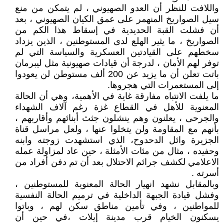
واللافت للنظر أن العدو الصهيوني ، لم يتمكن من منع
سيل الصواريخ المنهمر على عمق الكيان الصهيوني ، بعد
أن فشلت القبة الحديدية في إسقاط هذا الكم من
الصواريخ ، ما يثير الهلع لدى المستوطنين ، الذين يزداد
سخطهم على القيادتين العسكرية والسياسة التي لم
توفر لهم الأمان ، لدرجة أن قيادات صهيونية مثل ليبرمان
باتت تعلن أن ما يزيد عن 200 ألف مستوطن لن يعودوا
إلى المستعمرات التي هجروها.
ما يلفت الانتباه مفارقة غاية في الأهمية، وهي أن الحالة
المعنوية للأهل في القطاع غزة رغم آلاف الشهداء
والجرحى ، يعلنون وهم ينشلون جثث أبنائهم وأقاربهم ،
بأنهم مع المقاومة ولن يتخلوا عنها ، ولعل مراسل قناة
الجزيرة وائل الدحدوح، الذي استشهدت زوجته وابنه
وحفيده ، مثال من مئات الأمثلة ، حين عاد لمزاولة عمله
الاعلامي لكشف جرائم الاحتلال بعد أن تم دفن أفراد من
أسرته .
وبالمقابل نشهد انهيار الحالة المعنوية للمستوطنين ،
وفشل قيادة الجبهة الداخلية في ترميم الحالة النفسية
للمواطنين ، وفي تأمين مناطق سكن لهم ، وباتوا
يسكنون الخيام قرب مدينة إيلات ،في حين أن