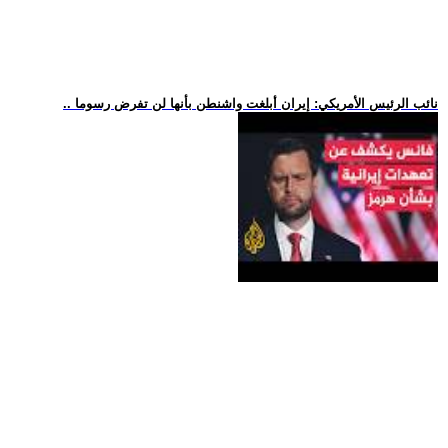
.. نائب الرئيس الأمريكي: إيران أبلغت واشنطن بأنها لن تفرض رسوما