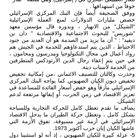
خوفاً من استهدافها .
ووفق الصحيفة أيضاً فإن البنك المركزي الإسرائيلي
خصص مليارات الدولارات لمنع العملة الإسرائيلية
"الشيكل" من الانهيار ، وبدوره قال مؤسس معهد
"شوريس" للبحوث الاجتماعية والاقتصادية " دان بن
ديفيد" : " أن ما يزيد من الصدمة هو أن العديد من جنود
الاحتياط ، الذين يتم استدعاؤهم للخدمة في الجيش هم
رواد أعمال في مجال التكنولوجيا ومدرسون ومحامون ،
في حين يتم إعفاء رجال الدين الأرثوذكس المتطرفين
من الخدمة لأسباب دينة.
وحذرت وكالتان للتصنيف الائتماني ،من إمكانية تخفيض
تخفيض ديون الكيان الصهيوني كما يواجه البنك المركزي
الإسرائيلي مأزقاً وهو خفض أسعار الفائدة للمساعدة في
تعزيز الاقتصاد في زمن الحرب، أو إبقائها مرتفعة لدعم
الشيكل.
يضاف ما تقدم تعطل كامل للحركة التجارية وللسياحة
بشكل كامل ، وتعطل حركة الطيران ما يدخل الاقتصاد
الإسرائيلي في أزمة غير مسبوقة، تفوق الأزمة التي
عاشها الكيان إبان حرب أكتوبر 1973.
5- عزلة كبيرة للكيان الصهيوني ، إذ أنه لو استثنينا دول