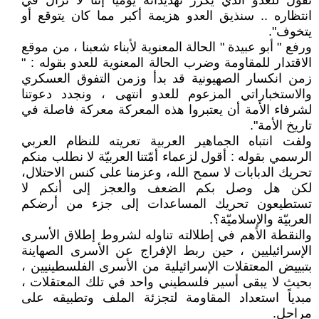
نقول للعدو الذي يكرر تهديداته يوميا إننا لا نزال في
انتظاره .. سنذيق العدو هزيمة أكبر مما كان يتوقع أو
يتخوف".
ورفع " أبو عبيدة " الحالة المعنوية لأبناء شعبنا ، من موقع
الاقتدار للمقاومة وضرب الحالة المعنوية للعدو بقوله : "
زمن انكسار الصهيونية قد بدأ وزمن التفوق العسكري
والاستخباراتي المزعوم للعدو انتهى ، ونجدد دعوتنا
لشرفاء الأمة أن يعتبروا هذه المعركة معركة فاصلة في
تاريخ الأمة".
ولفت انتباه الجماهير العربية تعريته للنظام العربي
الرسمي بقوله : أقول لزعماء أمّتنا العربيّة لا نطلب منكم
تحريك الدبابات لا سمح الله، وعزمنا على كنس الاحتلال،
لكن هل وصل بكم الضعف والعجز إلى أنكم لا
تستطيعون تحريك المساعدات إلى جزء من أرضكم
العربيّة والإسلاميّة؟.
والنقطة الأهم في إطلالته تناوله لشروط إطلاق الأسرى
الإسرائيليين ، حين ربط الإفراج عن الأسرى الصهاينة
بتبييض المعتقلات الإسرائيلية من الأسرى الفلسطينيين ،
بحيث لا يبقى أسير فلسطيني واحد في تلك المعتقلات ،
مبدياً استعداد المقاومة لتجزئة الملف وتطبيقه على
مراحل.