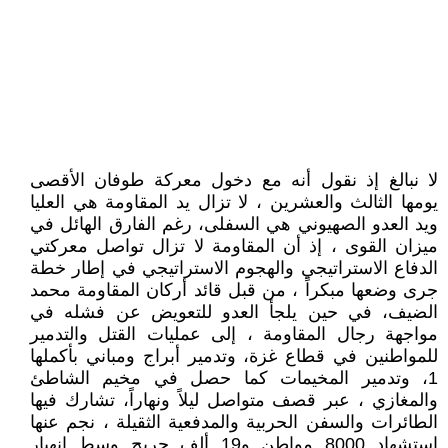
لا نبالغ إذ نقول أنه مع دخول معركة طوفان الأقصى
يومها الثالث والعشرين ، لا تزال يد المقاومة هي العليا
ويد العدو الصهيوني هي السفلى، رغم الفارق الهائل في
ميزان القوى ، إذ أن المقاومة لا تزال تواصل معركتي
الدفاع الاستراتيجي والهجوم الاستراتيجي في إطار خطة
جرى وضعها مبكراً ، من قبل قائد أركان المقاومة محمد
الضيف، في حين يلجأ العدو للتعويض عن فشله في
مواجهة رجال المقاومة ، إلى عمليات القتل والتدمير
للمواطنين في قطاع غزة، وتدمير أبراج ومباني بأكملها
1، وتدمير المخيمات كما حصل في مخيم الشاطئ
والمغازي ، عبر قصف متواصل ليلاً ونهاراً، تشارك فيها
الطائرات والسفن الحربية والمدفعية الثقيلة ، نجم عنها
استشهاد 8000 مواطن و19 ألف جريح وسط انهيار