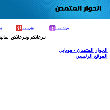
بودكاست
بنترست
تي
تبرعاتكم وتبرعاتكن المال
الحوار المتمدن - موبايل
الموقع الرئيسي