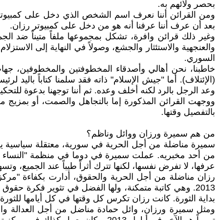
بحصر ولائهم به.
ومن القرائن أننا نعرف اسم الشخص الذي دخل على كمبيوتر 
بعد أن عرف أننا عرفنا أنه هو من دخل على كمبيوتر رزان.
وغير ذلك قرائن وافرة، تشكل بمجموعها ملفاً متيناً ضد ا
السوري.
خاطبنا، نحن أهالي وأصدقاء المخطوفتين والمخطوفين، جهات م
(الإئتلاف). أما "جيش الإسلام" ذاته فقد سلمنا كتاباً بالي
وعد الرجل بالرد لكنه أخلف وعده. ثم أننا توجهنا بدعوة للتحكيم بيننا وبين "جيش الإسلام" في نيسان 5
بالتفصيل وقتها.
من هم سميرة ورزان ووائل وناظم؟
من أحد مخبريه. عملت سميرة في دوما في منظمة "النساء 
عرفها، لا تفرض نفسها، لكنها تترك أثراً طيباً عند الجميع، وت
رزان مناضلة من أجل الحرية والحقوق، أدارت بكفاءة "مركز تو
بداية الثورة. كانت رزان تكرس كل وقتها في كل أيامها للثورة 
ومثل سميرة ورزان، وائل حمادة مناضل من أجل العدالة وال