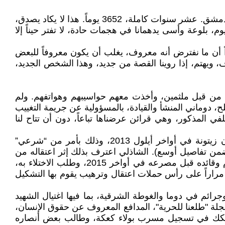
عشر سنوات مرت على تغييب امرأتي سميرة الخليل، مع أصدقائنا رزان زيتونة ووائل حمادة وناظم حمادي في دوما قرب دمشق. عشر سنوات كاملة، 3652 يوماً. هذا لا يكاد يصدق،
وم، بلوعة وأسى يدهمانا في هجمات حادة، لا تفتر حيناً إلا
اراً أن ما نفترض أنه معروف، يغلب أن يكون معروفاً للبعض
 ويهتم، إذا روينا القصة من جديد، وهذا الشخص الجديد،
تطفت سميرة ورزان ووائل وناظم من مكتب “مركز توثيق الانتهاكات” في دوما قبيل منتصف ليل 9 كانون الأول 2013، من قبل ملثمين، وأخذت معهم حواسيبهم وهواتفهم. ولم
دوماني المنشأ والقيادة، بالمسؤولية عن جريمة التغييب
في المذكور، وهي قرائن عرضناها تباعاً، دون أن تتاح لنا
من هذه القرائن ما اعترف به حسين الشاذلي، وهو أحد أمنيي جيش الإسلام، من أنه كان وراء كتابة تهديد بالموت لرزان زيتونة في أواخر أيلول 2013، وذلك بأمر من “شرعي”
من تفاصيل أوسع). الشاذلي اعترف بذلك إثر اعتقاله من
قبل جسم قضائي محلي في الغوطة الشرقية عام 2014. وقد زاره وهو في السجن زهران علوش، مؤسس جيش الإسلام وقائده قبل مصرعه في أواخر 2015، وطلب الاختلاء به،
 مراراً على رأس حملات اعتقال وترهيب يقوم بها التشكيل
م في دوما والغوطة الشرقية، بما فيها اغتيال الشهيد
لة "طلعنا للحرية"، المدافع المعروف عن حقوق الإنسان،
 شكك في تسجيل مسرب بولاء كعكة، وطالب بعض أنصاره