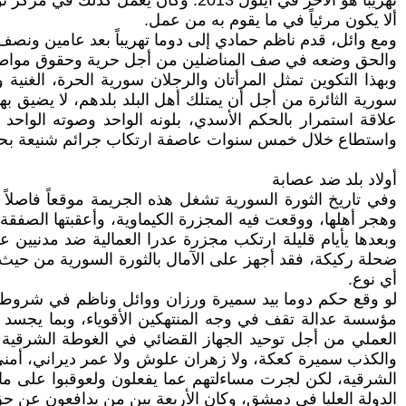
تهريباً هو الآخر في أيلول 2013. و
ألا يكون مرئياً في ما يقوم به من عمل.
ومع وائل، قدم ناظم حمادي إلى دوما تهريباً بعد عامين و
والحق وضعه في صف المناضلين من أجل حرية وحقوق مواطن
وبهذا التكوين تمثل المرأتان والرجلان سورية الحرة، الغنية و
سورية الثائرة من أجل أن يمتلك أهل البلد بلدهم، لا يضيق ب
علاقة استمرار بالحكم الأسدي، بلونه الواحد وصوته الواحد 
واستطاع خلال خمس سنوات عاصفة ارتكاب جرائم شنيعة بحق 
أولاد بلد ضد عصابة
وهجر أهلها، ووقعت فيه المجزرة الكيماوية، وأعقبتها الصفقة 
وبعدها يأيام قليلة ارتكب مجزرة عدرا العمالية ضد مدنيين 
ضحلة ركيكة، فقد أجهز على الآمال بالثورة السورية من حيث 
أي نوع.
لو وقع حكم دوما بيد سميرة ورزان ووائل وناظم في شروط ا
مؤسسة عدالة تقف في وجه المنتهكين الأقوياء، وبما يجسد 
العملي من أجل توحيد الجهاز القضائي في الغوطة الشرقية 
والكذب سميرة كعكة، ولا زهران علوش ولا عمر ديراني، أمني
الشرقية، لكن لجرت مساءلتهم عما يفعلون ولعوقبوا على ما
الدولة العليا في دمشق، وكان الأربعة بين من يدافعون عن ح