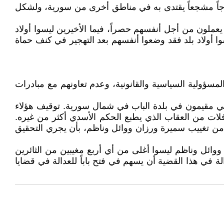
وذجاً مشجعاً يقتدى به في مناطق أخرى من سورية، ولشكل
عملون من أجل أنفسهم حصراً، فيما الأخيرين ليسوا أولاد
وا أولاد بلد فقد وضعوا أنفسهم بعد التهجير في كنف حماة
سؤولية السياسية والقانونية، وعدم تعاونهم مع مبادرات
لي مقيمون في بلدة الباب في شمال سورية. توقيف هؤلاء
ات من العقاب الذي يطبع الحكم الأسدي أكثر من غيره.
ات من تغييب سميرة ورزان ووائل وناظم، بأن يجري التحقيق
وائل وناظم ليسوا أغلى من أي أربع مغيبين من الثائرين
ة في هذا القضية أن يسهم في فتح باباً للعدالة في قضايا