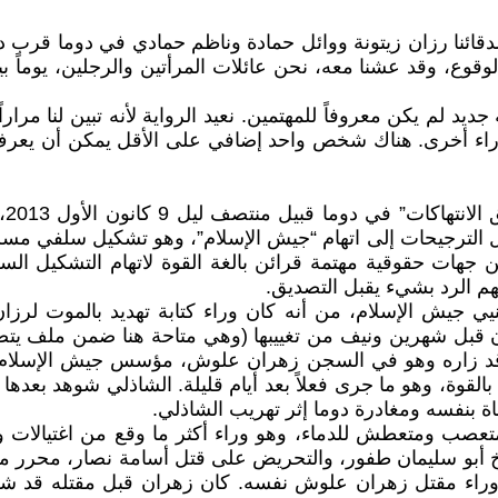
لوقوع، وقد عشنا معه، نحن عائلات المرأتين والرجلين، يوماً بي
ديد لم يكن معروفاً للمهتمين. نعيد الرواية لأنه تبين لنا مر
 وراء أخرى. هناك شخص واحد إضافي على الأقل يمكن أن يعرف،
اخ
لترجيحات إلى اتهام “جيش الإسلام”، وهو تشكيل سلفي مسلح، 
ن جهات حقوقية مهتمة قرائن بالغة القوة لاتهام التشكيل السل
م الرد بشيء يقبل التصديق.
ن قبل شهرين ونيف من تغييبها (وهي متاحة هنا ضمن ملف يتض
قوة، وهو ما جرى فعلاً بعد أيام قليلة. الشاذلي شوهد بعدها
ة بنفسه ومغادرة دوما إثر تهريب الشاذلي.
ومتعطش للدماء، وهو وراء أكثر ما وقع من اغتيالات وجرائ
يخ أبو سليمان طفور، والتحريض على قتل أسامة نصار، محرر مج
 وراء مقتل زهران علوش نفسه. كان زهران قبل مقتله قد