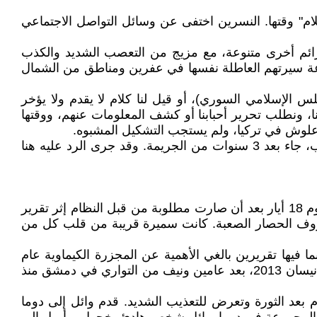
" وقتها. النسرين اختفى عن وسائل التواصل الاجتماعي
جرائم أخرى متنوعة، مع مزيج من التعصب الشديد والكذب
لنهاية إلى الاستزلام لتركيا بعد التهجير من دوما في نيسان 2018، حيث يتابع الجماعة سيرتهم العاطلة نفسها في عفرين ومناطق من الشمال
 الإسلامي السوري)، أو قيل لنا كلام لا يقدم ولا يؤخر
ا، ونطلب تحرير أحبابنا أو كشف المعلومات عنهم، ووقتها
ووجهت القرائن المذكورة إما بالتجاهل والصمت، أو بمزيج من التكذيب والسفاهة، أو برد هزيل مليء بالمرواغات والأكاذيب، جاء بعد 3 سنوات من الجريمة. وقد جرى الرد عليه هنا
سميرة مناضلة من أجل الحرية في سورية، معتقلة سياسية يسارية سابقة بين 1987 و1991. قدمت تهريباً لاجئة إلى دوما يوم 18 أيار بعد أن صارت مطلوبة من قبل النظام إثر تقرير
روف الحصار الصعبة. كانت سميرة قريبة من قلب كل من
 فيها تقريرين بالغي الأهمية عن المجزرة الكيماوية عام
2013. وهي كاتبة متمكنة، ولها الفضل في تثوير فكرة حقوق الإنسان في سورية. قدمت رزان تهريباً لاجئة إلى دوما يوم 25 نيسان 2013، بعد عامين ونيف من التواري في دمشق منذ
بعد الثورة وتعرض للتعذيب الشديد. قدم وائل إلى دوما