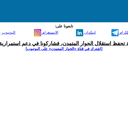
تابعونا على:
لكرام
لينكدإن
الانستغرام
اليوتيوب
ية تحفظ استقلال الحوار المتمدن، فشاركونا في دعم استمرارية 
[اشترك في قناة ‫«الحوار المتمدن» على اليوتيوب]