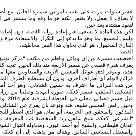
لا يطاق، لا يعقل، ولا يغتفر. لكنه هو ما وقع وما يستمر في ا
لتعود مشتدة بعد حين.
لكن هذه المادة لا تسعى لغير إعادة رواية القصة، دون إضافة ج
وليس للجميع، بما وهو ما يدعو إلى التكرار والاستعادة مرة
القارئ المجهول، هو الذي يحاول هذا النص مخاطبته.
القصة
يعرف شيء قطعي عن مصير الأربعة منذ ذلك الحين. تتجه كل ا
هذه، وتتوفر لدى عوائل المغيبين الأربعة والمتعاونين معها م
قرائن لاتهام أي أطراف أخرى، ودون أن يستطيع الطرف المته
التشكيل السلفي، سمير كعكة. صورة التهديد وصلتنا من رزا
وحين رفض المحقق طلبه، هدد وتوعد بأن يفرج عن الشاذلي بال
المذكور. والمحقق في الجريمة، أبو تمام، هو الذي اضطر للنجا
“الشرعي" كعكة، شيخ سلفي رث الشخصية غث المعرفة، متعصب 
عدنان فليطاني، والشيخ أبو أحمد عيون، ومحاولة اغتيال الش
والمعتقل السياسي السابق. وهناك من يذهب إلى أن كعكة