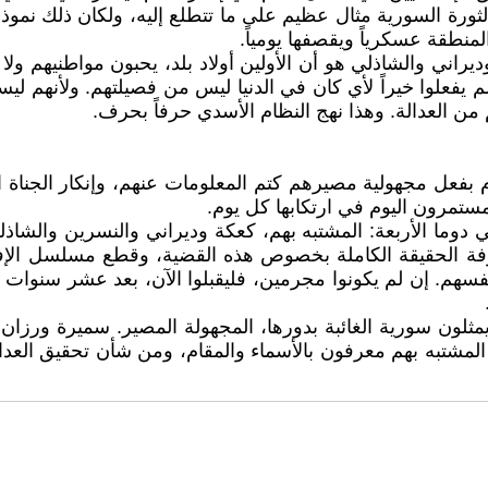
لثورة السورية مثال عظيم على ما تتطلع إليه، ولكان ذلك نم
المنطقة عسكرياً ويقصفها يومياً.
ني والشاذلي هو أن الأولين أولاد بلد، يحبون مواطنيهم ولا ي
يفعلوا خيراً لأي كان في الدنيا ليس من فصيلتهم. ولأنهم ليس
من العدالة. وهذا نهج النظام الأسدي حرفاً بحرف.
فعل مجهولية مصيرهم كتم المعلومات عنهم، وإنكار الجناة الم
مستمرون اليوم في ارتكابها كل يوم.
وما الأربعة: المشتبه بهم، كعكة وديراني والنسرين والشاذ
فة الحقيقة الكاملة بخصوص هذه القضية، وقطع مسلسل الإفل
ن أنفسهم. إن لم يكونوا مجرمين، فليقبلوا الآن، بعد عشر سنو
ون سورية الغائبة بدورها، المجهولة المصير. سميرة ورزان و
 المشتبه بهم معرفون بالأسماء والمقام، ومن شأن تحقيق العدال