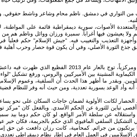
كان يعمل كذلك في مركز توثيق الانتهاكات، ويساعد في جمع المعلومات، و
نصف من التواري في دمشق. ناظم محام وشاعر وناشط حقوقي. و
يه.
المتعددة الأصوات، سورية ديمقراطية قائمة على المواطنة، لا ت
هم ولا يعيشون فيها أغراباً. سميرة ورزان ووائل وناظم هم من
وأجهزة التعذيب والتغييب فيه. "جيش الإسلام" حكم فعلياً في
جذع الثورة الأصلي، وفي أن يكون قوة حصار وحرب أهلية في
وفي تاريخ الثورة السورية تشغل هذه الجريمة موقعاً فاصلاً وم
الكيماوية المشينة بين الأميركيين والروس، ورفع تشكيل "لواء
علويين. وبقدر ما أظهر هذا الحدث أن السلفية، وعموم الإسل
أنه وأد الوعد بسورية تعددية، ومن حيث أنه وفر للنظام قضية
لحصار لكانت الأولوية لضمان حاجات السكان على نحو يساعد
أقصى تباين للثورة عن الحكم الأسدي. وبالفعل كان "مركز ت
واستقلاله عن سلطة الأمر الواقع. لو كان حكم دوما بيد سم
 التشكيل السلفي المافيوي الذي حكم بالجريمة، فكان خير ع
 يرتكبون من جرائم. كمحامية، كانت رزان دافعت عن حق إسل
ق الإسلاميين في العمل العام في إطار نظام ديمقراطي تعددي.