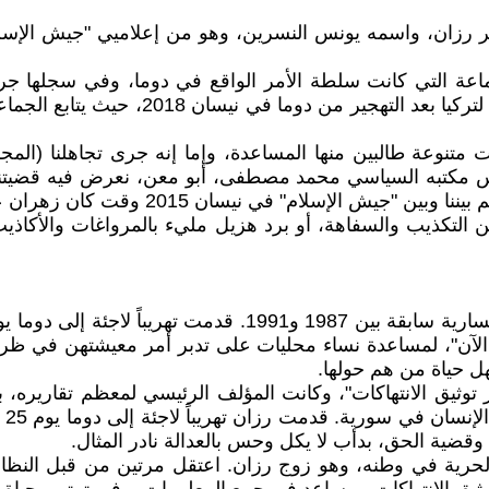
رزان، واسمه يونس النسرين، وهو من إعلاميي "جيش الإسلام
لجماعة التي كانت سلطة الأمر الواقع في دوما، وفي سجلها 
والعنجهية والاستئثار والجشع، وصولاً في ا
تنوعة طالبين منها المساعدة، وإما إنه جرى تجاهلنا (المجلس
د لرئيس مكتبه السياسي محمد مصطفى، أبو معن، نعرض فيه قضيتن
201 وقت كان زهران علوش في تركيا، ولم يستجب التشكيل المشبوه.
الآن"، لمساعدة نساء محليات على تدبر أمر معيشتهن في ظ
سهل حياة من هم حولها.
ثيق الانتهاكات"، وكانت المؤلف الرئيسي لمعظم تقاريره، بما
وقضية الحق، بدأب لا يكل وحس بالعدالة نادر المثال.
حرية في وطنه، وهو زوج رزان. اعتقل مرتين من قبل النظام 