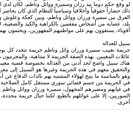
لو وقع حكم دوما بيد رزان وسميرة ووائل وناظم، لكان لدى ا
ذلك حصاراً حقوقياً وأخلاقياً وسياسياً للنظام الذي كان يحاصر 
الفرق بين سميرة ورزان ووائل وناظم، وبين كعكة وعلوش وديرا
بلد، عصابة من أشخاص مفعمين بالكراهية والكيد والضغينة، لم 
أقوياء، يستقوون بهم على مواطنيهم المقهورين، ويحتمون بهم 
سبيل للعدالة
جريمة تغييب سميرة ورزان وائل وناظم جريمة تتجدد كل يوم ب
عائلات المغيبين. بهذه الصفة الجريمة لا متناهية، والمجرمون 
هناك سبيل واضح لحد أدنى من العدالة بخصوصة قضية مغيبي د
والتحقيق معهم في هذه الجريمة وغيرها هو السبيل إلى معر
وهو بالمناسبة ما يتيح لهؤلاء المشتبه بهم بالذات الدفاع ع
في الجريمة من جسم قضائي سوري مستقل كامل الصلاحية.
في غيابهم ومصيرهم المجهول، سميرة ورزان ووائل وناظم يمثل
السوريين، إلا على عوائلهم بالطبع. لكننا حيال جريمة محددة،
أخرى.