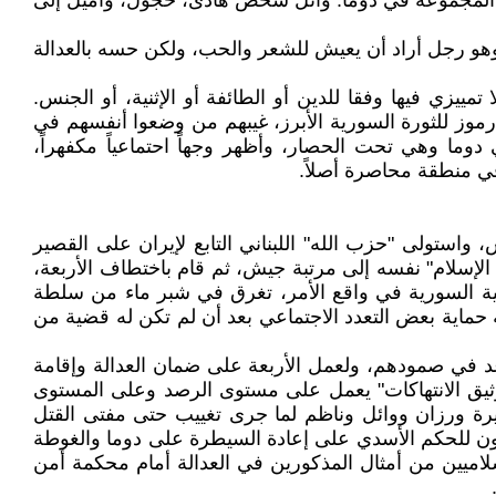
في ترتيب حياة المجموعة في دوما. وائل شخص هادئ، خجول، وأميل إلى
هو رجل أراد أن يعيش للشعر والحب، ولكن حسه بالعدالة
مييزي فيها وفقا للدين أو الطائفة أو الإثنية، أو الجنس.
 رموز للثورة السورية الأبرز، غيبهم من وضعوا أنفسهم في
 دوما وهي تحت الحصار، وأظهر وجهاً احتماعياً مكفهراً،
 منطقة محاصرة أصلاً.
ركزياً، توج بالعار عام 2013 الفظيع الذي ظهرت فيه داعش، واستولى "حزب الله" اللبناني التابع لإيران على القصير
 الإسلام" نفسه إلى مرتبة جيش، ثم قام باختطاف الأربعة،
امية السورية في واقع الأمر، تغرق في شبر ماء من سلطة
 حماية بعض التعدد الاجتماعي بعد أن لم تكن له قضية من
 في صمودهم، ولعمل الأربعة على ضمان العدالة وإقامة
وثيق الانتهاكات" يعمل على مستوى الرصد وعلى المستوى
يرة ورزان ووائل وناظم لما جرى تغييب حتى مفتى القتل
ون للحكم الأسدي على إعادة السيطرة على دوما والغوطة
اميين من أمثال المذكورين في العدالة أمام محكمة أمن