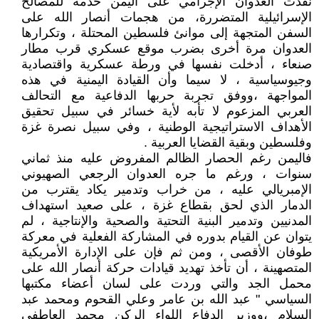
نفذت العدوان الإجرامي على اليمن خدمةً للمصالح
الإسرائيلية المتضررة، من هجمات أنصار الله على
السفن المتجهة إلى موانئ فلسطين المحتلة ، وتكرارها
العدوان مرة أخرى بضرب موقع عسكري قرب مطار
صنعاء ، أدخلت نفسها في ورطة عسكرية واقتصادية
وجيوسياسية ، لا سيما وأن القيادة اليمنية في هذه
المواجهة ،ووفق تجربة حربها الدفاعية مع التحالف
العربي المزعوم لا تأبه لأية خسائر في سبيل تحقيق
الأهداف الاستراتيجية الوطنية ، وفي سبيل نصرة غزة
وفلسطين وبقية القضايا العربية .
فاليمن رغم الحصار الظالم المفروض عليه منذ ثماني
سنوات ، ورغم ما جره العدوان الرجعي الصهيوني
الإمبريالي عليه ، من خراب وتدمير يكاد يقترب من
الدمار الذي لحق بقطاع غزة ، على صعيد استهداف
المدنيين وتدمير البنية التحتية والصحية والإنتاجية ، لم
يتوان عن القيام بدوره في المشاركة الفعلية في معركة
طوفان الأقصى ، ومن ثم فإن على الإدارة الأمريكية
المتصهينة ، أن تأخذ تهديد قيادات حركة أنصار الله على
محمل الجد والتي وردت على لسان أعضاء مكتبها
السياسي " عبد الله بن عامر وعلي القحوم ومحمد عبد
السلام ،ووزير الدفاع اللواء الركن محمد العاطفي