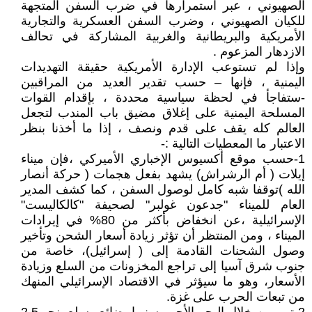
الصهيوني ، عبر استمرارها في ضرب السفن المتجهة
للكيان الصهيوني ، وضرب السفن العسكرية والتجارية
الأمريكية والبريطانية والغربية المشاركة في تحالف
الازدهار المزعوم .
وإذا لم تستوعب الإدارة الأمريكية حقيقة التهديدات
اليمنية ، فإنها – حسب تقدير العديد من المراقبين
-ستفاجأ في لحظة سياسية محددة ، بإقدام القوات
المسلحة اليمنية على إغلاق مضيق باب المندب لتجعل
العالم كله يقف على قدم ونصف ، إذا ما أخذنا بنظر
الاعتبار ما المعطيات التالية :-
1-حسب موقع أكسيوس الإخباري الأميركي ،فإن ميناء
إيلات ( أم الرشراش) يشهد بفعل هجمات ( حركة أنصار
الله )توقفا شبه كامل لوصول السفن ، كما كشف المدير
العام للميناء "جدعون غولبر" لصحيفة "كالكاليست"
الإسرائيلية ،عن انخفاض بأكثر من 80% في إيرادات
الميناء ، ومن المنتظر أن تؤثر زيادة أسعار الشحن وتأخير
وصول الشحنات القادمة إلى ( إسرائيل)، خاصة من
جنوب شرق آسيا إلى تراجع المخزونات من السلع وزيادة
الأسعار، وهو ما سيؤثر في الاقتصاد الإسرائيلي المنهك
من تبعات الحرب على غزة.