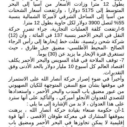
بطول 12 مترا وزادت الأسعار من آسيا إلى البحر
المتوسط إلى 5175 دولارا ، وارتفعت أسعار الشحنات
من آسيا إلى الساحل الشرقي لأميركا الشمالية بنسبة
55% لتصل 3900 دولار لكل حاوية بطول 12 مترا.
6-ارتفعت كلفة العمليات التجارية، جراء تضرر حركة
النقل في البحر الأحمر بنسبة 137 في المائة ، وأن (12)
شركة شحن رئيسية، نقلت خط إبحارها إلى رأس الرجاء
الصالح -المحيط الأطلسي- مضيق جبل طارق ، حيث
تستغرق فترة الإبحار ما يزيد عن (30) يوماً.
7- توقف الملاحة في قناة السويس والبحر الأحمر يكلف
اقتصاد العالم كل أسبوع 10 مليار دولار بالحد الأدنى وفق
التقديرات.
وأخيراً في ضوء إصرار حركة أنصار الله على الاستمرار
في موقفها بشأن منع السفن المتوجهة للكيان الصهيوني
من عبور مضيق باب المندب والبحر الأحمر ، واستعدادها
للتصدي للعدوان الأنجلو أميركي ، والتأكيد على أنها سترد
على هذا العدوان ، لا بد من الإشارة إلى ما يلي :
1-أن حكومة صنعاء بقيادة حركة أنصار الله ، برهنت
بموقفها المشارك في معركة طوفان الأقصى ، أنها قوة
إقليمية لا يمكن تجاوزها في البحر الأحمر ومضيق باب