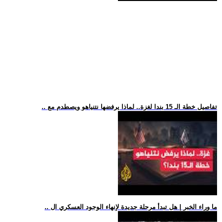
.. تفاصيل خطة الـ 15 بندا لغزة.. لماذا يرفضها نتنياهو ويصطدم مع
.. ما وراء الخبر | هل تبدأ مرحلة جديدة لإنهاء الوجود العسكري ال