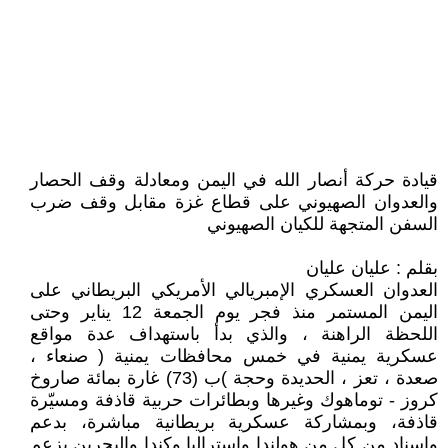
قيادة حركة أنصار الله في اليمن ومعادلة وقف الحصار
والعدوان الصهيوني على قطاع غزة مقابل وقف ضرب
السفن المتجهة للكيان الصهيوني
بقلم : عليان عليان
العدوان العسكري الإمبريالي الأمريكي البريطاني على
اليمن المستمر منذ فجر يوم الجمعة 12 يناير وحتى
اللحظة الراهنة ، والذي بدأ باستهداف عدة مواقع
عسكرية يمنية في خمس محافظات يمنية ( صنعاء ،
صعدة ، تعز ، الحديدة وحجة )ب (73) غارة بمائة صاروخ
كروز - توماهوك وغيرها وبطائرات حربية قاذفة ومسيّرة
قاذفة، وبمشاركة عسكرية بريطانية مباشرة، بدعم
وإسناد من كل من هولندا واستراليا وكندا والبحرين بزعم