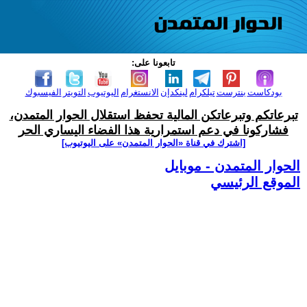
تابعونا على:
بودكاست
بنترست
تيلكرام
لينكدإن
الانستغرام
اليوتيوب
التويتر
الفيسبوك
تبرعاتكم وتبرعاتكن المالية تحفظ استقلال الحوار المتمدن،
فشاركونا في دعم استمرارية هذا الفضاء اليساري الحر
[اشترك في قناة ‫«الحوار المتمدن» على اليوتيوب]
الحوار المتمدن - موبايل
الموقع الرئيسي