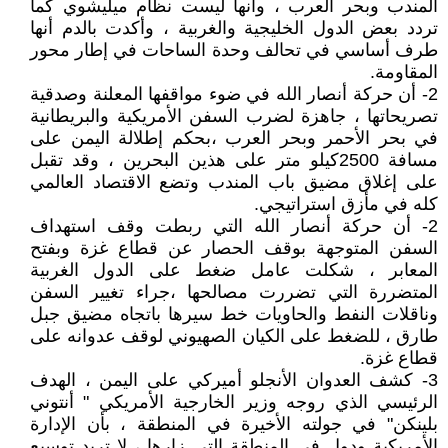
المندب وبحر العرب ، وأنها ليست نظام ميليشوي كما
تردد بعض الدول الخليجية والغربية ، وأكدت بالدم أنها
طرف أساسي في تحالف وحدة الساحات في إطار محور
المقاومة.
2- أن حركة أنصار الله في ضوء مواقفها المعلنة وصدقية
تصريحاتها ، جاهزة لضرب السفن الأمريكية والبريطانية
في بحر الأحمر وبحر العرب ،بحكم إطلالة اليمن على
مسافة 2500كيلو متر على هذين البحرين ، وقد تقبل
على إغلاق مضيق باب المندب وتضع الاقتصاد العالمي
كله في مأزق استراتيجي.
2- أن حركة أنصار الله التي ربطت وقف استهداف
السفن المتوجهة بوقف الحصار عن قطاع غزة وبفتح
المعابر ، شكلت عامل ضغط على الدول الغربية
المتضررة التي تضررت مصالحها ،جراء تغيير السفن
وناقلات النفط والحاويات خط سيرها باتجاه مضيق جبل
طارق ، للضغط على الكيان الصهيوني لوقف عدوانه على
قطاع غزة.
3- كشف العدوان الأنجلو أميركي على اليمن ، الهدف
الرئيسي الذي روجه وزير الخارجية الأمريكي " أنتوني
بلينكن" في جولته الأخيرة في المنطقة ، بأن الإدارة
الأمريكية ودول في المنطقة التي زارها ، لا تريد توسيع