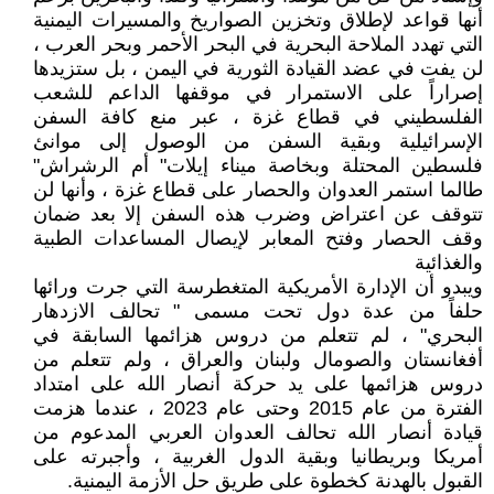
أنها قواعد لإطلاق وتخزين الصواريخ والمسيرات اليمنية
التي تهدد الملاحة البحرية في البحر الأحمر وبحر العرب ،
لن يفت في عضد القيادة الثورية في اليمن ، بل ستزيدها
إصراراً على الاستمرار في موقفها الداعم للشعب
الفلسطيني في قطاع غزة ، عبر منع كافة السفن
الإسرائيلية وبقية السفن من الوصول إلى موانئ
فلسطين المحتلة وبخاصة ميناء إيلات" أم الرشراش"
طالما استمر العدوان والحصار على قطاع غزة ، وأنها لن
تتوقف عن اعتراض وضرب هذه السفن إلا بعد ضمان
وقف الحصار وفتح المعابر لإيصال المساعدات الطبية
والغذائية
ويبدو أن الإدارة الأمريكية المتغطرسة التي جرت ورائها
حلفاً من عدة دول تحت مسمى " تحالف الازدهار
البحري" ، لم تتعلم من دروس هزائمها السابقة في
أفغانستان والصومال ولبنان والعراق ، ولم تتعلم من
دروس هزائمها على يد حركة أنصار الله على امتداد
الفترة من عام 2015 وحتى عام 2023 ، عندما هزمت
قيادة أنصار الله تحالف العدوان العربي المدعوم من
أمريكا وبريطانيا وبقية الدول الغربية ، وأجبرته على
القبول بالهدنة كخطوة على طريق حل الأزمة اليمنية.