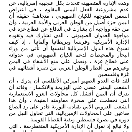
وهذه الإدارة المتصهينة تتحدث بكل عنجهية إمبريالية، عن
عدم مشروعية الفعل اليمني المقاوم ، في اعتراض
السفن المتوجهة للكيان الصهيوني ، متجاهلةً حقيقة أن
اليمن جزء أصيل من الوطن العربي والأمة العربية ، وأن
من حقه وواجبه أن يشارك في الدفاع عن قطاع غزة في
مواجهة العدوان الصهيوني ، الذي تشارك فيه وتقوده
الإدارة الأمريكية وفرنسا وبريطانيا وألمانيا ، إذ كيف
تسوغ هذه الدول الإمبريالية لنفسها أن تأتي من وراء
البحار والمحيطات لدعم الكيان الصهيوني في عدوانه
على قطاع غزة ، وتعمل على منع الأشقاء في اليمن
وغيرهم من أقطار الوطن العربي من نصرة أشقائهم في
غزة وفلسطين
لقد فات العدو الصهيو أميركي الأطلسي أن يدرك ، أن
الشعب اليمني عصي على الهزيمة والانكسار ، وفاته أن
يدرك أن اليمن أفشل كل محاولات الغزو الاستعمارية
التي تحطمت على صخرة مقاومته العنيدة ، وأن هذا
الشعب العروبي الأبي بقيادته الثورية قادر على رد الصاع
صاعين على المحاولات الإمبريالية، التي تحاول النيل من
دوره في نصرة فلسطين وبقية القضايا القومية .
ولا نبالغ إذ نقول أن الإدارة الأمريكية المتغطرسة ، التي