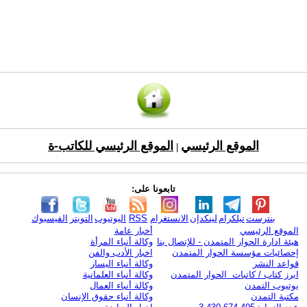
الموقع الرئيسي
الموقع الرئيسي للكاتب-ة
|
تابعونا على:
بنترست
تيلكرام
لينكدإن
الانستغرام
RSS
اليوتيوب
التويتر
الفيسبوك
الموقع الرئيسي
أخبار عامة
هيئة ادارة الحوار المتمدن - للإتصال بنا
وكالة أنباء المرأة
إحصائيات مؤسسة الحوار المتمدن
اخبار الأدب والفن
قواعد النشر
وكالة أنباء اليسار
ابرز كتاب / كاتبات الحوار المتمدن
وكالة أنباء العلمانية
يوتيوب التمدن
وكالة أنباء العمال
مكتبة التمدن
وكالة أنباء حقوق الإنسان