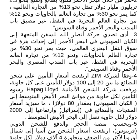
2-تمر من خلال البحر الأحمر سنويا بضائع وسلع بنحو 2.5
تريليون مليار دولار تمثل نحو 13% من التجارة العالمية ،
كما يمر نحو 30% من تجارة العالم بالحاويات ونحو 12%
من تجارة العالم البحرية في النفط، عبر مضيق باب
المندب والبحر الأحمر وقناة السويس".
3- أدى تصدي حركة أنصار الله للسفن المتجهة إلى
الكيان الصهيوني في البحر الأحمر إلى إحداث هزة في
سوق النقل البحري العالمي، حيث يمر نحو 30% من
تجارة العالم بالحاويات، ونحو 12% من تجارة العالم
البحرية في النفط، عبر باب المندب المصري والبحر
الأحمر وقناة السويس".
4-وفقاً لشركة ZIM ارتفعت أسعار التأمين على شحن
البضائع ما بين 20 إلى 100 دولار للتأمين على كل حاوية،
ورفعت شركة الشحن الألمانية Hapag-Lloyd رسوم
التأمين لكل حاوية من موانئ البحر الأبيض المتوسط إلى
( الكيان الصهيوني) بمقدار 80 دولارًا ، ما سيزيد أسعار
المنتجات والبضائع في (إسرائيل) وارتفاعها إلى 2000
دولار لكل حاوية تصل إلى البحر الأبيض المتوسط .
5-وبحسب منصة الحجز والدفع للشحن الدولي
(فريتوس)، ارتفعت أسعار الشحن من آسيا إلى شمال
أوروبا لأكثر من الضعف متجاوزة 4 آلاف دولار لكل حاوية