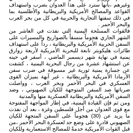
وغيرهم ،بأنها سترد على هذا العدوان بضرب واستهداف
القواعد والمصالح الأمريكية والبريطانية والأطلسية بما
في ذلك سفنها التجارية والحربية في كل من بحر العرب
والبحر الأحمر .
فالقوات المسلحة اليمنية التي نفذت في العاشر من
الشهر الجاري هجوماً منسقاً بالصواريخ والمسيرات على
السفن الحربية الأمريكية والبريطانية ، رداً على استهداف
طائرات هليكوبتر تابعة للبحرية الأمريكية لأربعة زوارق
يمنية في نهاية شهر ديسمبر الماضي ، أسفر في حينه
عن استشهاد عشرة من رجال البحرية اليمنية ، كشفت
عن جسارة يمنية ثورية غير مسبوقة في ضرب سفن
الأرمادا الأمريكية والبريطانية ، غير آبهة بميزان القوى
العسكري في البحر الأحمر وبحر العرب ، وواصلت
ضرباتها ضد السفن المتوجهة للكيان الصهيوني ، وضد
السفن الأمريكية والبريطانية العسكرية منها والمدنية
ومن ثم فإن القيادة اليمنية، في إطار المواجهة المفتوحة
مع قوى العدوان من أجل فلسطين وغزة ، بعد أن نفذت
ما يزيد عن (30) هجوماً على السفن المتجهة للكيان
الصهيوني قادرة على وضع حد لعسكرة البحر الأحمر ،من
قبل القوات الأمريكية خدمةً للمصالح الاستعمارية وللكيان