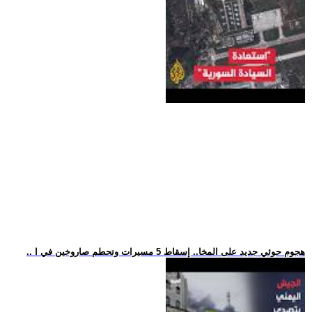
.. هجوم حوثي جديد على المخا.. إسقاط 5 مسيرات وتحطم صاروخين في ا