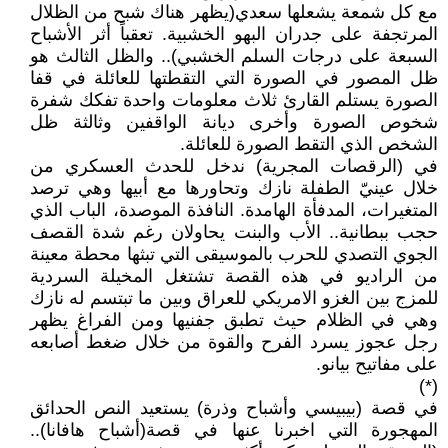
مع كل شمعة يشعلها سعدي(يظهر هناك شبح من الظلال
المرتجفة على جدران البهو الخشبية. تعقباً أثر الأشباح
السبعة على درجات السلم الخشبي).. والظل الثالث هو
ظل المصور في الصورة التي التقطتها للعائلة في قفا
الصورة يستلم القارئ ثلاث معلومات واحدة تفكك شفرة
شخوص الصورة وأخرى ديانة الواقفين وثالثة ظل
الشخص الذي التقط الصورة للعائلة.
في (الرقصات المجرية) ندخل للحدث العسكري من
خلال عينيّ الطفلة نازك وتحاورها مع أبيها وهي ترصد
المتغيرات، المدفأة الهامدة. النافذة الموصدة، الباب الذي
حجب ببطانية.. الأب والبنت يحاولان رغم شدة القصف
الجوي التصدي للحرب بالموسيقى التي تبثها محطة معينة
من الراديو في هذه القصة تشتغل المخيلة السردية
للمزج بين الغزو الامريكي للعراق وبين ما تبتسم له نازك
وهي في الظلام حيث تطبق جفنيها ومن الفراغ يظهر
رجل عجوز يسرد الفرح والقوة من خلال ضغط أصابعه
على مفاتيح بيانو.
(*)
في قصة (بيبيسي وأشباح وذرة) يستعيد النص الحدائق
المهجورة التي اخبرنا عنها في قصة(أشباح هافانا)..