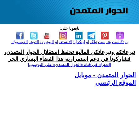
تابعونا على:
بودكاست
بنترست
تيلكرام
لينكدإن
الانستغرام
اليوتيوب
التويتر
الفيسبوك
تبرعاتكم وتبرعاتكن المالية تحفظ استقلال الحوار المتمدن،
فشاركونا في دعم استمرارية هذا الفضاء اليساري الحر
[اشترك في قناة ‫«الحوار المتمدن» على اليوتيوب]
الحوار المتمدن - موبايل
الموقع الرئيسي