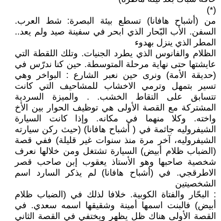
(*)
من (أشباح هافانا) تسطع بيئة البصرة: شط العرب.
السفن. الأب البّحار الذي ابحر في سفينة صيد ولم يعد..
المطر الذي ينزل بهدوء
الظلام والفانوس الذي يطرد الجنيات. وتلك اللقطة التي
عايشتها حتى نهاية مرحلة المتوسطة. حين كنا ندرّس في
(حديقة الأمة) ونرى حين نعبر الشارع : البواخر وهي
تسير بتمهل وترمي الاخشاب للمشاحيف التي كانت
تتسابق على التقاط الخشب. . والميزة السردية
المشتركة مع القصة الأولى هي توظيف الحوار بين الأخ
واخته. وكلا منهما في مكانه. وإذا كانت السيارة
الشيفروليه جاثمة في ( أشباح هافانا) (حيث ركن سيارته
الشيفروليه، آخر مرة منذ سنوات غير قليلة) ففي قصة
(الضباب ظلام أبيض) السيارة تشتغل ومن خلالها نعرف
شخصية صاحبها وهو الأستاذ يعقوب إبن صاحب قصر
الاطرقجي. في (أشباح هافانا) لم يذكر السارد اسم
الشخصيتين
: البحّار والفتاة الكوبية. خلافا لذلك في (الضباب ظلام
أبيض) فالبنت اسمها أمينة وشقيقها اسمه سعدي. في
القصة الأولى هناك ظل يظهر ويختفي في القصة الثاني