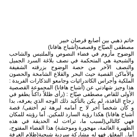
خاتم ذهبي بين أصابع قرصان خبير
مصطفى الصيّاح وقصصه(أشباح هافانا)
الوضوح مأزوم في فضاء النصوص والملتبس والشاحب
والشبحية هي المتحكمة في نصف بلاغة السرد الجميل
والنصف الآخر من حصة الوضوح بزرقته الشفيفة
والأماكن القصية حيث البحر والقلاع الشامخة والحصون
الملكية وأجراس الكاتدرائيات وجامعو التذكارات الفريدة :
هذا وجيز شهادتي عن (أشباح هافانا) المجموعة القصصية
الأولى للقاص مصطفى صيّاح : (رأى ظللاً داكناً يطفو في
زجاج النافذة، لم يكن بالتأكيد ذلك الوجه الذي يعرفه، بدا
و كأن شخصاً آخر لا ح أمامه لبرهة ثم أختفى/ قصة
أشباح هافانا) هكذا رؤية السارد للمكين. أما رؤيته للمكان
فهي كالتالي(لسبب ما، تراءت له الحديقة في هذه
الظهيرة الغائمة، مهجورة وموحشة) هذا الفضاء المفتوح،
أما.. المغلق فهو له مشاركة سردية شبحية(ظلام الغرفة