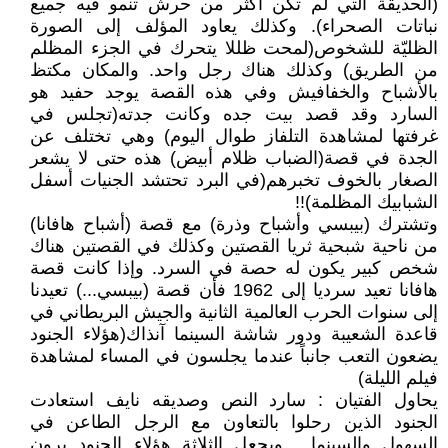
(الحديقة التي لم تكن أكثر من حرش تنمو فيه جميع
نباتات الصحراء). وكذلك يعاود المؤلف إلى الصورة
الظليّة للشخوص(لمحت ظللا يتحرك في الجزء المظلم
من الطريق) وكذلك هناك رجل واحد. والمكان مكتظ
بالأشباح والخفافيش وفي هذه القصة يوجد حفيد هو
السارد وقد قصد بيت جده وكانت جدته(تجلس في
غرفتها لمشاهدة التلفاز طوال اليوم) وهي تختلف عن
الجدة في قصة(الضباب ظلام أبيض) هذه حتى لا يشعر
الصغار بالخوف تخبرهم(في البرد تحتشد الجنيات أسفل
الشبابيك المظلمة)!!
وتشترك (بيبسي وأشباح وذرة) مع قصة (أشباح هافانا)
من ناحية شبحية ثريا القصتين وكذلك في القصتين هناك
شخص كبير يكون له حصة في السرد. وإذا كانت قصة
هافانا تعيد سرديا إلى 1962 فأن قصة (بيبسي...) تعيدنا
إلى سنوات الحرب العالمية الثانية والجيش البريطاني في
قاعدة الشعيبة ودور شاشة السينما آنذاك(هؤلاء الجنود
يضعون التعب جانباً عندما يجلسون في المساء لمشاهدة
فيلم الليلة)
يحاول الفتيان : سارد النص وصديقه نايف استعادت
الجنود الذين رحلوا بالتعاون مع الرجل الطاعن في
السهول والسينما . ويجعل الثلاثة هؤلاء الجنود يرون