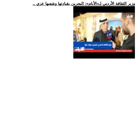
.. وزير الثقافة الأردني لـ«الأيام»: البحرين بقيادتها وشعبها عزي