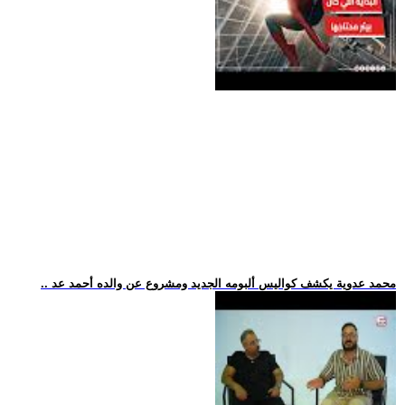
.. محمد عدوية يكشف كواليس ألبومه الجديد ومشروع عن والده أحمد عد