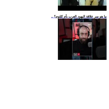
.. ما هو سر علاقة اليهود العرب بأم كلثوم؟