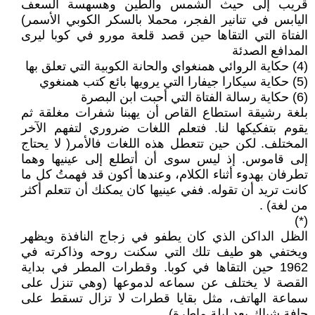
قريب إلى حيث الشمس والطين وهسهسة السعف
اليابس في تنانير الفجر، محملا بالسكر الكوبي الأسمر)
الفتاة التي التقاها حين قصد قلعة مورو في كوبا ليرى
المدافع الصدئة
(4) حكاية الروائي همنغواي والحانة الكوبية التي تعلق بها
(5) حكاية سيكارا جيفارا التي يرويها بائع كتب همنغوي
(6) حكاية رسالة الفتاة التي أحبت ابن البصرة
بلغة رشيقة استطاع القاص أن يهبنا شفرات مغلقة ثم
يقوم بتفكيكها لنا. فتعلم اللغات ضروري لتفهم الآخر
المختلف. لكن حين تتعطل هذه اللغات فالأمر( لا يحتاج
إلى قاموس. إذ ليس سوى أن أتطلع إلى عينيها وهما
تطرفان بهدوء أثناء الكلام، وعندها أكون قد فهمتُ كل ما
كانت تريد أن تقوله. ففي عينيها كان يمكنك أن تتعلم أكثر
من لغة) .
(*)
الظل الداكن الذي كان يطفو في زجاج النافذة ويظهر
ويختفي هو طيف تلك التي سكنت روحه وذاكرته في
1962 حين التقاها في كوبا. وقطرات المطر في بداية
القصة لا يختلف عن سماعه لدموعها (وهي تنزل على
سماعة الهاتف، مثل بقايا قطرات لا تزال تسقط على
حافة شباك بعد ليلة ماطرة)