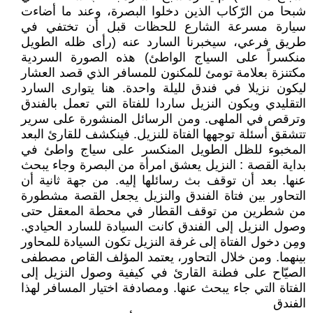
شبحا من الرّكاب الذين دخلوا البصرة، وعند ما أضاءت
سيارة مسرعة الشارع للحظات قبل أن تختفي في
طريق فرعي، سيخبرنا السارد عنه (رأى ظله الطويل
منكسراً على السياج الواطئ) هذه الصورة السردية
مكتنزة بعلامة تومئ للمكنون للمسافر الذي قصد العشار
ليكون نزيلا في فندق لليلة واحدة. هنا يتوارى السارد
التقليدي ويكون النزيل ساردا للفتاة التي تعمل بالفندق
وترقص في الملهى. ومن الرسائل المنشورة على سرير
تتشقق أسئلة توجهها الفتاة للنزيل. فينكشف للقارئ البعد
المخبوء للظل الطويل المنكسر على سياج واطئ في
بداية القصة : النزيل يعشق امرأة من البصرة وجاء يبحث
عنها. بعد أن توقف بث رسائلها إليه. من جهة ثانية أن
التحاور بين فتاة الفندق والنزيل يجعل القصة مشطورة
من شطرين من توقف القطار في محطة المعقل حتى
وصول النزيل إلى الفندق كانت السيادة للسارد الحيادي.
ومِن دخول الفتاة إلى غرفة النزيل تكون السيادة للمحاور
بينهما. ومن خلال التحاور، يعتمد المؤلف القاص مصطفى
الصيّاح على فطنة القارئ في كيفية وصول النزيل إلى
الفتاة التي جاء يبحث عنها. ومصادفة اختيار المسافر لهذا
الفندق