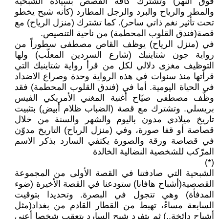
فوق النهر) وتشترك كافة القصص بسيادة الشبحية
والمطر والرياح والبرد والرجل المطارد (كأنه شبح يخطو
تحت تأثير نغم ذاتي ساحر). كما تشترك (منزل الرياح) مع
قصة(فندق القلوب المحطمة) من ناحية التنصيص.
في (منزل الرياح) يوظف القاص مصطفى سطوراً من
رواية جون شتاينبك (شارع السردين المعلّب) ولها
التوظيف مغزى دلالي لكل من قرأ رواية شتاينبك التي
قرأتها منذ سنوات في هذه الرواية وحدة وصراع الاضداد
في الحياة اليومية. أما في (فندق القلوب المحطمة) فقد
وظّف مصطفى صيّاح أغنية المغني الأمريكي الفيس
بريسلي. وتشترك مع قصة (الضباب ظلام أبيض) بتثبيت
تاريخ ميلادي مدون باليوم والشهر والسنة من خلال
قصاصة أو قفا صورة، وفي (منزل الرياح) التاريخ مدوّن
في قصاصة ورقة والصورة يكتفي السارد بذكر الاسم
المرّكب للشخصية النضالية الخالدة
(*)
الشبحية التي صادفتنا في القصة الأولى من المجموعة
القصصية(أشباح هافانا) ستودعنا في القصة الأخيرة (ضوء
المدفأة) وهي تتجول في البصرة. وتحديدا بتوقيت
السابعة مساءً، تهبط من القطار القادم من بغداد(مثل
أشباح دائخة..) ثم يتفرد شبح السارد بتعقب شخصا أعني