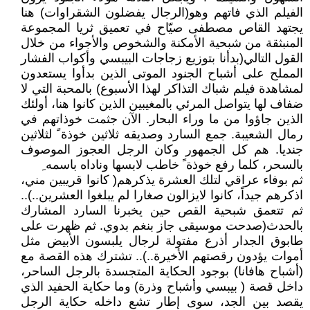
الفيلم الذي فاتهم وهو(الرجال يفضلون الشقراوات) هنا
يجتهد القاص مصطفى صيّاح في تعميق ثريا المجموعة
المنبثقة من شبحية الأمكنة والشخوص والأجواء من خلال
القول التالي(بدأنا بتوزيع زجاجات البيبسي وأكواب الفشار
المملح على أشباح الجنود الموتى الذين بدأوا يستعدون
لمشاهدة فيلم شباك التذاكر لهذا الأسبوع) بالمحبة التي لا
ضفاف لها يتواصل المرئي بالمغيبين الذين كانوا هنا، أولئك
الذين جاؤوا من ما وراء البحار. الآن جثمت خوذاتهم في
رمال الشعيبة. جمع السارد وصديقه ثلاثين خوذة ً لثلاثين
جنديا. هم كل الجمهور وكان الرجل العجوز الموصوف
بالسحر، كلما رفع خوذة ً خاطب لابسها وناداه باسمه ِ
ثم بوفاء عراقي لتلك العشرة يذكرهم( كانوا قريبين مني،
اذكرهم جيداً، كانوا لايزالون صغارا لم يبلغوا العشرين..)..
ثم تتعمق شبحية القص حين يخبرنا السارد المشارك
بالحدث(صدحت موسيقى جاز بنغم بدوي. ثم ظهرت على
طابوق الجدار أذرع مفتولة لرجال يلبسون الأبيض مثل
أموات يؤدون رقصتهم الأخيرة..).. تشترك هذه القصة مع
(أشباح هافانا) بوجود الحكاية المتجسدة بالرجل الساحر،
داخل قصة ( بيبسي وأشباح وذرة) وما حكاية الحفيد الذي
يقصد بين الجد، سوى إطار تشع داخله حكاية الرجل