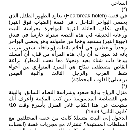
الساحر.
(*)
في قصة (Hearbreak hoteh) يعاود الظهور الطفل الذي
يحصي البواخر الداخل . في قصة (الضباب فوق النهر)
والذي تكلف العائلة الثرية المهاجرة بحراسة البيت
ورعاية الحديقة في هذه القصة سنراه حارسا في فندق
(جبهة النهر) يستعيد وهجا من طفولته وهو يحصي البواخر
مجدداً ويغطس في أحلام يقظته (ويداخله شعور غريب
بأنه قد سبق له أن رأى هذه المرأة من قبل، أن أمسك
بيدها ذات شتاء بعيد وتجولا معا تحت المطر). براعة
القاص مصطفى صيّاح هي السرد المتوازي بين أجواء
شط العرب والرجل الثالث وأغنية ألفيس
بريسلي(القلوب المحطمّة)
(*)
منزل الرياح بداية صعود وشراسة النظام السابق، والبينة
هي القصاصة المدسوسة بين كتب المكتبة (أعرف أنك
ستبحث عن هذا الكتاب غادر المنزل بأسرع وقت 10/
كانون الثاني/ 1969).
الدخول إلى البيت متسللا كانت من حصة المختلفين مع
السلطات المستبدة؟ تشترك مع مجريات قصة (الضباب