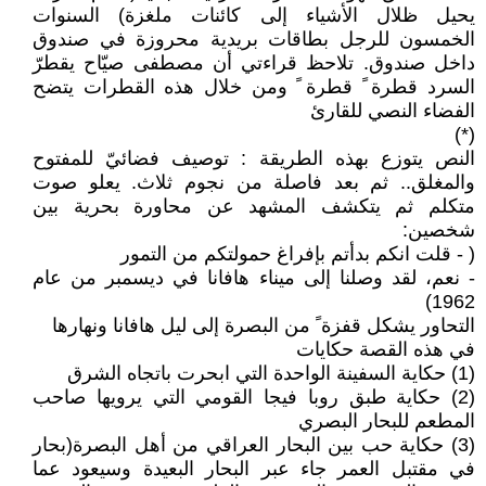
يحيل ظلال الأشياء إلى كائنات ملغزة) السنوات
الخمسون للرجل بطاقات بريدية محروزة في صندوق
داخل صندوق. تلاحظ قراءتي أن مصطفى صيّاح يقطرّ
السرد قطرة ً قطرة ً ومن خلال هذه القطرات يتضح
الفضاء النصي للقارئ
(*)
النص يتوزع بهذه الطريقة : توصيف فضائيّ للمفتوح
والمغلق.. ثم بعد فاصلة من نجوم ثلاث. يعلو صوت
متكلم ثم يتكشف المشهد عن محاورة بحرية بين
شخصين:
( - قلت انكم بدأتم بإفراغ حمولتكم من التمور
- نعم، لقد وصلنا إلى ميناء هافانا في ديسمبر من عام
1962)
التحاور يشكل قفزة ً من البصرة إلى ليل هافانا ونهارها
في هذه القصة حكايات
(1) حكاية السفينة الواحدة التي ابحرت باتجاه الشرق
(2) حكاية طبق روبا فيجا القومي التي يرويها صاحب
المطعم للبحار البصري
(3) حكاية حب بين البحار العراقي من أهل البصرة(بحار
في مقتبل العمر جاء عبر البحار البعيدة وسيعود عما