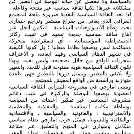
بالسياسية ولا تنفصل عن حياته اليومية في التعبير عن
مشكلاته عبرها؛ لكنها ثقافة سياسية غير منتجة وفاعلة ،
لذا تعد الثقافة السياسية النقدية ضرورة ملحة للمجتمع
العراقي الذي يعاني من صراع مستمر وتراجع حضاري
تحت وطأة الأيديولوجيات السياسية . فيكمن الحل عبر
إنتاج ثقافة سياسية جديدة تسهم في تثبيت ركائز
الديمقراطية المؤسساتية ، أي ديمقراطية متحركة
ومتناغمة ليس بوصفها نظاما متعاليا ؛ بل كونها الكيفية
في تسيير النظام السياسي وفهم ابعاده، و الاعتراف
بمجريات الواقع من خلال تصحيحه وليس نفيه. وبهذا
تكون الثقافة السياسية هوية مفتوحة قابل للتجدد والتغيير
ولا تكتفي بالتنظير، ويتمثل دورها بالتطبيق فهي قاعدة
متوازنة وراشحة من الواقع المعيش للمجتمع .
ويتبنى امارجي في مشروعه الليبرالي الثقافة السياسية
العضوية بوصفها البوصلة والركيزة في تثبت دعائم
مشروعه السياسي عبر تمكين أعضائه من السياسة
بوساطة مكاتبه السياسية ، والتنفيذية ،والتنظيمية
والاستراتيجية ، والقانونية ،والسياسية ، والاقتصادية
،والثقافية والنسوية، فيمثل حزب امارجي نظام سياسي
متكامل ومتوازن في المنهج والتطبيق عبر صناعة
مشاريع سياسية تتمثل في شخصيات تمتلك الوعي