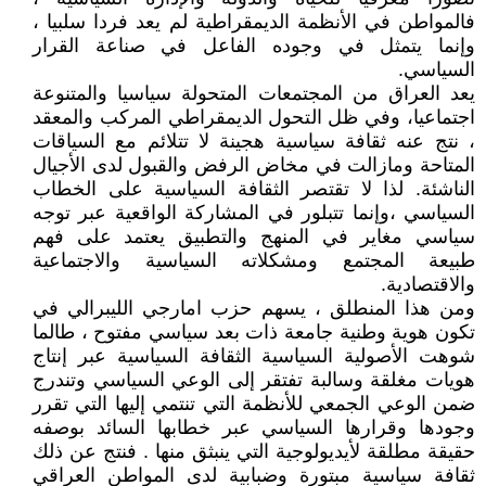
فالمواطن في الأنظمة الديمقراطية لم يعد فردا سلبيا ،
وإنما يتمثل في وجوده الفاعل في صناعة القرار
السياسي.
يعد العراق من المجتمعات المتحولة سياسيا والمتنوعة
اجتماعيا، وفي ظل التحول الديمقراطي المركب والمعقد
، نتج عنه ثقافة سياسية هجينة لا تتلائم مع السياقات
المتاحة ومازالت في مخاض الرفض والقبول لدى الأجيال
الناشئة. لذا لا تقتصر الثقافة السياسية على الخطاب
السياسي ،وإنما تتبلور في المشاركة الواقعية عبر توجه
سياسي مغاير في المنهج والتطبيق يعتمد على فهم
طبيعة المجتمع ومشكلاته السياسية والاجتماعية
والاقتصادية.
ومن هذا المنطلق ، يسهم حزب امارجي الليبرالي في
تكون هوية وطنية جامعة ذات بعد سياسي مفتوح ، طالما
شوهت الأصولية السياسية الثقافة السياسية عبر إنتاج
هويات مغلقة وسالبة تفتقر إلى الوعي السياسي وتندرج
ضمن الوعي الجمعي للأنظمة التي تنتمي إليها التي تقرر
وجودها وقرارها السياسي عبر خطابها السائد بوصفه
حقيقة مطلقة لأيديولوجية التي ينبثق منها . فنتج عن ذلك
ثقافة سياسية مبتورة وضبابية لدى المواطن العراقي