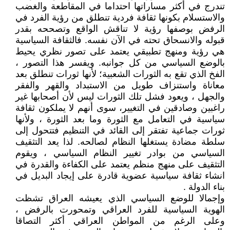
تندرج في أكثر مساراتها احتداما في المقاطعة والغضب
والاستسلام بكونها ثقافة فردية تنطلق من رؤية الفرد في
الرفض بوصفها رؤية لا تناقش الواقع وتصححه بقدر
قبوله والانسحاق تحته في الآن نفسه. فالثقافة السياسية
هي رؤية ومنهج تطبيقي يعتمد على تصور نظري يحيط
بالوضع السياسي من كل جوانبه. ويفسر هذا التصور ،
الفخ الذي تقع به الثورات الشعبية؛ لأنها ثورات تنطلق بعد
معاناة واستنزاف طويل من الاستبداد والقهر والفقر
والجهل ، ويعود فشل تلك الثورات ليس لأن أصحابها غير
راغبين وصادقين في التغيير، سوى أنهم لا يملكون ثقافة
سياسية في التعامل مع الثورة وما بعد الثورة ، ولأنها
ثورات جماعية تفتقر إلى القائد في التنظيم فتتحول إلى
سلطة مضادة يستغلها النظام لصالحه. لذا يعد التثقيف
السياسي من بوادر تغيير النظام السياسي ، ويقوم
التثقيف على منهج منظم يعتمد على الكفاءة والقدرة في
انشاء ثقافة سياسية عضوية قادرة على إيجاد البديل في
بناء الدولة .
وإجمالا للوضع السياسي الذي يعيشه العراق تشظت
الهوية السياسية للفرد العراقي وتمحورت بالرفض ،
وعلى الرغم من المواطن العراقي أكثر التصاقا