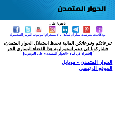
تابعونا على:
بودكاست
بنترست
تيلكرام
لينكدإن
الانستغرام
اليوتيوب
التويتر
الفيسبوك
تبرعاتكم وتبرعاتكن المالية تحفظ استقلال الحوار المتمدن،
فشاركونا في دعم استمرارية هذا الفضاء اليساري الحر
[اشترك في قناة ‫«الحوار المتمدن» على اليوتيوب]
الحوار المتمدن - موبايل
الموقع الرئيسي