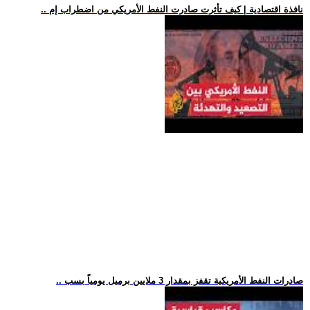
.. نافذة اقتصادية | كيف تأثرت صادرت النفط الأمريكي من اضطراب إم
.. صادرات النفط الأمريكية تقفز بمقدار 3 ملايين برميل يومياً بسب