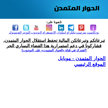
تابعونا على:
بودكاست
بنترست
تيلكرام
لينكدإن
الانستغرام
اليوتيوب
التويتر
الفيسبوك
تبرعاتكم وتبرعاتكن المالية تحفظ استقلال الحوار المتمدن،
فشاركونا في دعم استمرارية هذا الفضاء اليساري الحر
[اشترك في قناة ‫«الحوار المتمدن» على اليوتيوب]
الحوار المتمدن - موبايل
الموقع الرئيسي