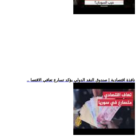
.. نافذة اقتصادية | صندوق النقد الدولي يؤكد تسارع تعافي الاقتصا