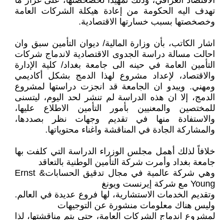
الاقتصاد العراقي، وذلك تمهيدا لخصخصتها، على غرار ما
تهدف اليه الحكومة من إعادة هيكلة الشركات العامة
وخصخصتها بسبب خسارتها الاقتصادية.
اشار الكاتب، بأن وزارة المالية/ ديوان التأمين سبق وان
احالت مسالة دراسة الجدوى الاقتصادية لاندماج شركات
التأمين العامة في حينه الى جامعة بغداد/ كلية الإدارة
والاقتصاد، لإعداد مشروع لهذا الدمج بشكل أكاديمي
ومهني. ويبدو ان الجامعة قد انجزت دراستها لمشروع
الدمج، إلا ان هذه الدراسة لم تنشر لحد اليوم، ليتسنى
للمختصين والمعنيين بأمور التأمين الاطلاع عليها،
والاستفادة منها في تقديم وجهات نظر بصددها،
والمشاركة الجادة في المناقشة واغناء محتوياتها.
خلافاً لذلك أهمل مجلس الوزراء الدراسة التي كلفت بها
جامعة بغداد وأمرت شركة التأمين الوطنية بالتعاقد
وهي شركة عالمية في مجال تدقيق الحساباتErnst &
Young مع شركة إيرنست ويونغ
وتقديم الخدمات الاستشارية، لها فروع عديدة في العالم.
وليس هناك معلومات منشورة عن التوجيهات
لمشروع اندماج الشركات العامة، حتى يتم مناقشتها، لذا