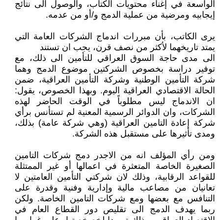
الواسعة في إغناء محتويات الكتاب، والوصول الى نتائج
إيجابيه ومرضية من عملية الدمج و/أو من عدمه.
يرى الكاتب، بأن مبررات اندماج الشركات العامة التي
يمتد تاريخهما لأكثر من نصف قرن، يجب ان تستند
الى مدى حاجة السوق العراقي للتأمين الى ذلك، مع
توفير دراسة بخصوص الشركتين موضوع الدمج وهما
شركة التأمين الوطنية وشركة التأمين العراقية، ضمن
الحالة الاقتصادي العراقية اليوم. وبهذا الخصوص، يقول:
ان الاندماج ليس مطلوباً في الوقت الحاضر لهذه
الشركات، وان الدوائر الرسمية المعنية لم تستأنس برأي
شركة إعادة التامين العراقية (وهي شركة عامة) بذلك،
ومدى تأثيرها على مستقبل هذه الشركة.
ومن رأي المؤلف انه من الاجدر دمج شركات التامين
الصغيرة الخاصة المتعثرة في اعمالها أو غير الممتثلة
للقواعد الرقابية، وذلك لان شركتي التأمين العامتين لا
تعانيان من مصاعب مالية وإدارية وفنية وقدرة على
التنافس مع بعضها ومع شركات التامين الخاصة. ولكن
ربما يهدف الدمج الى تقليص دور القطاع العام في