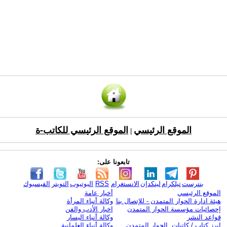
الموقع الرئيسي
الموقع الرئيسي للكاتب-ة
|
تابعونا على:
بنترست
تيلكرام
لينكدإن
الانستغرام
RSS
اليوتيوب
التويتر
الفيسبوك
الموقع الرئيسي
أخبار عامة
هيئة ادارة الحوار المتمدن - للإتصال بنا
وكالة أنباء المرأة
إحصائيات مؤسسة الحوار المتمدن
اخبار الأدب والفن
قواعد النشر
وكالة أنباء اليسار
ابرز كتاب / كاتبات الحوار المتمدن
وكالة أنباء العلمانية