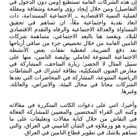
إن هذه الشركات العامة تستطيع (ومن دون الدخول في
التفاصيل) ومن خلال إيجاد رؤى واضحة وشفافة ومعللة
لعملية التنمية الاقتصادية ــ الاجتماعية المستدامة، ذات
ابعاد نقدية واجتماعية معًاً، ان تساهم في تحقيق
المساواة والعدالة الاجتماعية والرفاه والتقدم الاقتصادي
للبلاد. ويقصد هنا بالبعد الاجتماعي، مساهمة شركات
التامين العامة من خلال تخصيص جزء من صافي أرباحها
بعد دفع الضريبة، لتغطية نفقات بعض الأنشطة
الاجتماعية المتنوعة لحاملي بوليصة التامين، منها على
سبيل المثال لا الحصر: زيارة المتاحف، المشاركة في
معارض الفنون التشكيلية، بطاقة اشتراك في النشاطات
الرياضية المتنوعة، المشاركة في المحاضرات التي تعدها
الشركات مجانا في مجال البيئة، والامراض، والعائلة،
وغيرها.
وأخيرا، اثني على دعوات الكاتب المتكررة في مقالاته
وكتبه الى القراء المختصين والمعنيين للمشاركة الفعالة
في النقاش من خلال كتابة مقالات وتعليقات على ما
ينشره هو وزملاؤه في الشأن التاميني في العراق، والتي
تساهم بلاشك في تطوير قطاع التامين في العراق.