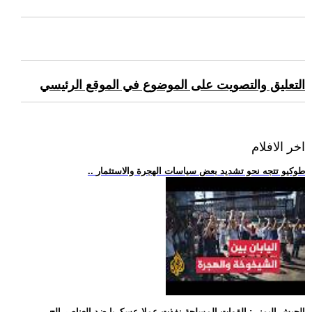
التعليق والتصويت على الموضوع في الموقع الرئيسي
اخر الافلام
.. طوكيو تتجه نحو تشديد بعض سياسات الهجرة والاستثمار
.. الجيش اليمني: القوات المسلحة نفذت عملا عسكريا ضد العناصر الح