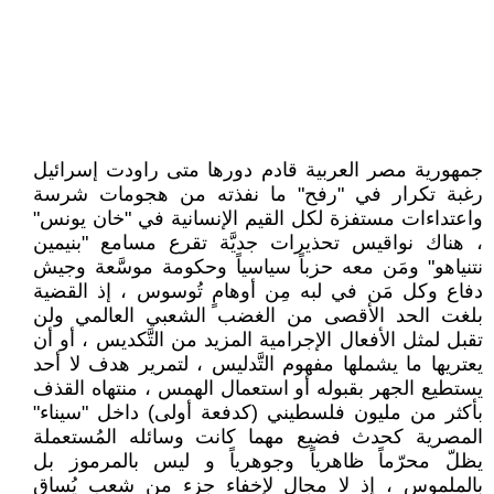
جمهورية مصر العربية قادم دورها متى راودت إسرائيل
رغبة تكرار في "رفح" ما نفذته من هجومات شرسة
واعتداءات مستفزة لكل القيم الإنسانية في "خان يونس"
، هناك نواقيس تحذيرات جديَّة تقرع مسامع "بنيمين
نتنياهو" ومَن معه حزباً سياسياً وحكومة موسَّعة وجيش
دفاع وكل مَن في لبه مِن أوهامٍ تُوسوس ، إذ القضية
بلغت الحد الأقصى من الغضب الشعبي العالمي ولن
تقبل لمثل الأفعال الإجرامية المزيد من التَّكديس ، أو أن
يعتريها ما يشملها مفهوم التَّدليس ، لتمرير هدف لا أحد
يستطيع الجهر بقبوله أو استعمال الهمس ، منتهاه القذف
بأكثر من مليون فلسطيني (كدفعة أولى) داخل "سيناء"
المصرية كحدث فضيع مهما كانت وسائله المُستعملة
يظلّ محرّماً ظاهرياً وجوهرياً و ليس بالمرموز بل
بالملموس ، إذ لا مجال لإخفاء جزء من شعب يُساق