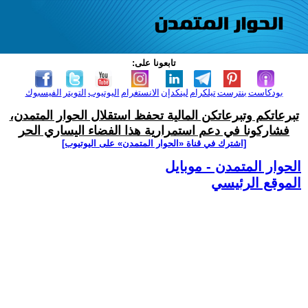
تابعونا على:
بودكاست
بنترست
تيلكرام
لينكدإن
الانستغرام
اليوتيوب
التويتر
الفيسبوك
تبرعاتكم وتبرعاتكن المالية تحفظ استقلال الحوار المتمدن،
فشاركونا في دعم استمرارية هذا الفضاء اليساري الحر
[اشترك في قناة ‫«الحوار المتمدن» على اليوتيوب]
الحوار المتمدن - موبايل
الموقع الرئيسي