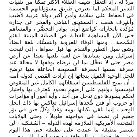
مردَّ له ، إذ التعقُّل شيمة العقلاء الأكثر تمكناً من تقنيات
التدبير المحكم لما يعترض طريق مسؤولياتهم الجسيمة
في الحفاظ على سلامة وأمن أكبر دولة عربية لأطيب
وأشرف شعب ، المستحِق التباهي والفخر عن جدارة
مُؤكَّدة بانجازاته كواضع أُولى بوادر التحضُّر ، والمساهم
حتى الآن المساهمة الفعالة في الصيانة المتينة للقيَمِ
السَّمحة ، ومنها الوفاء للعروبة والتمسُّك بلغة الضاد
وشق سبل التطور والتقدم بها قبل سواها ، إذن لتبحث
إسرائيل ومن يساندها عن لعبة تلعبها بعيدا عن أرض
مصر حتى لا تعجِّل بما لن ترضاه يوقفها لا محالة عند
معرفة نفسها المعرفة الصحيحة الجاعلة منها ترضخ
للحل الوحيد الكفيل بنجاتها إن أرادت المُضي كدولة آمنة
، أن تمنح للفلسطينيين استقلالهم الكامل غير المنقوص
ليؤسسوا دولتهم على أرضهم بحدود مُعترف بها واختيار
لحكم يسودها دون تدخل من أحد ، وأية أمور أو مؤامرات
أو حروب أو فتن تتَّخذها إسرائيل تعاكس بها ذاك الحل
الوحيد ، إنما تلقي بكيانها يومه وغداً وكلّ حين في بؤر
جحيم لن تصمد في مواجهته طويلاً ، وحتى الولايات
المتحدة الأمريكية الملازمة لهذه الدولة – المُشكلة ، لن
تستمر مطبقة ما عمدت على تطبيقه حتى هذا اليوم
ووزير خارجيتها يزور المنطقة من جديد ليصل إلى مصر ،