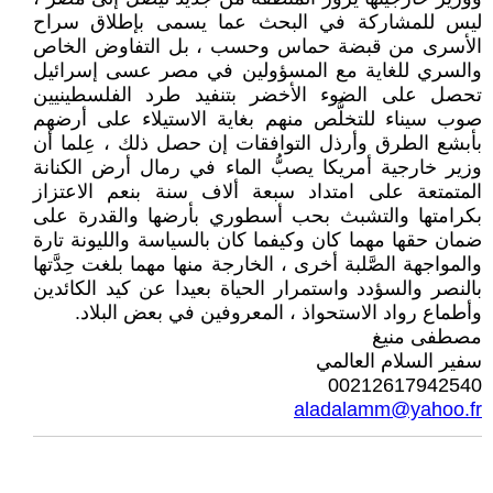
ليس للمشاركة في البحث عما يسمى بإطلاق سراح
الأسرى من قبضة حماس وحسب ، بل التفاوض الخاص
والسري للغاية مع المسؤولين في مصر عسى إسرائيل
تحصل على الضوء الأخضر بتنفيد طرد الفلسطينيين
صوب سيناء للتخلُّص منهم بغاية الاستيلاء على أرضهم
بأبشع الطرق وأرذل التوافقات إن حصل ذلك ، عِلما أن
وزير خارجية أمريكا يصبُّ الماء في رمال أرض الكنانة
المتمتعة على امتداد سبعة ألاف سنة بنعم الاعتزاز
بكرامتها والتشبث بحب أسطوري بأرضها والقدرة على
ضمان حقها مهما كان وكيفما كان بالسياسة والليونة تارة
والمواجهة الصَّلبة أخرى ، الخارجة منها مهما بلغت حِدَّتها
بالنصر والسؤدد واستمرار الحياة بعيدا عن كيد الكائدين
وأطماع رواد الاستحواذ ، المعروفين في بعض البلاد.
مصطفى منيغ
سفير السلام العالمي
00212617942540
aladalamm@yahoo.fr