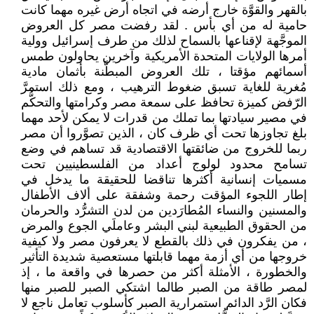
بالقهر والقوَّة خارج أرضه في اتجاه أرض غيره مهما كانت
حامية له من أي بأس . لقد رفضت مصر كل العروض
الموجَّهة لإقناعها بالسماح لذلك من طرف إسرائيل وولية
أمرها الولايات المتحدة الأمريكية وآخرين يحاولون طمس
أسمائهم مؤقتا ، تلك العروض المبطَّنة بأثمان مادية
مُغرية للغاية تسبق ضغوط الترهيب ، ومع ذلك استمرَّ
الرّفض كميزة تحافظ على سمعة مصر وكرامتها والتحكُّم
في مصير سيادتها بما تملك من قدرات لا يمكن لأحد مهما
بلغ تجاوزها تحت أي ظرف كان ، الذين تصوَّروا أن مصر
ربما للخروج من ضائقتها الاقتصادية قد تساهم في وضع
تسامح محدود لولوج أعداد من الفلسطينيين تحت
مسميات إنسانية أكثرها تناقضا للحقيقة ما يدخل في
إطار اللجوء المؤقت رحمة وشفقة على ألاف الأطفال
والمسنين والنساء المُطارَدين من لدن التشرُّد والحرمان
من الحقوق الطبيعية لبني البشر وعاملَي الجوع والمرض
، من يفكرون في ذلك بالقطع لا يعرفون مصر ولا كيفية
خروجها من أي أزمة مهما قابلتها مستعصية شديدة التأثير
والخطورة ، الأمثلة أكثر من حصرها في واقعة ما ، إذ
لمصر طاقة من الصبر طالما اشتكي الصبر للصبر منها
فكان الرَّد الدائم استمرارية الصبر كأسلوب تعامل ناجع لا