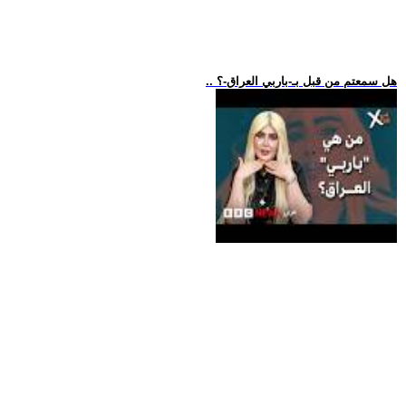
.. هل سمعتم من قبل بـ-باربي العراق-؟