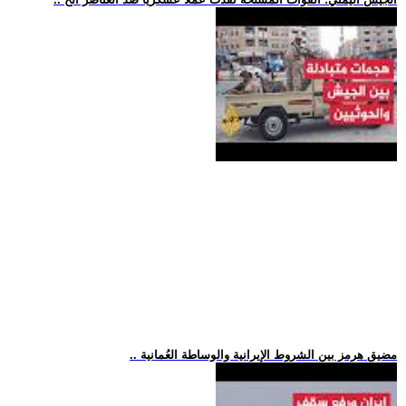
.. مضيق هرمز بين الشروط الإيرانية والوساطة العُمانية