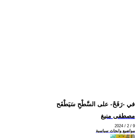
في -رَفَحْ- على السَّطْحِ سَيَطْفَح
مصطفى منيغ
2024 / 2 / 9
مواضيع وابحاث سياسية