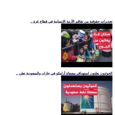
.. تحذيرات حقوقية من تفاقم الأزمة الإنسانية في قطاع غزة
.. الحوثيون يعلنون استهداف مصفاة أرامكو في جازان والسعودية تعلن