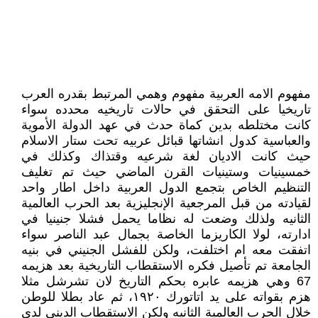
مفهوم الامه العربية مفهوم وهمي المرتبط بقدره العرب
تاريخيا على التحقق في حالات تاريخيه محدده سواء
كانت مختلطه بدين كماة حدث في عهد الدولة الأموية
والعباسية كدول انشاتها قبائل عربيه تحت ستار الاسلام
حيث كانت الاديان لغة شرعيه وقتذاك وكذلك في
خمسينيات وستينيات القرن الماضي حيث تم تغليف
التنظيم الخاص بتجمع الدول العربية داخل اطار واحد
لقيادته من قبل المرجعية الإنجليزية بعد الحرب العالمية
الثانيه ولذلك وضعت له نظاما يحمل فشلا جنينيا في
ادارته، لولا الكاريزما الخاصة بجمال عبد الناصر سواء
اتفقت معه ام اختلفت، ولكن للفشل الجنيني في بنيه
الجامعة تم تأصيل فكره الاستقطاب التاريخية بعد هزيمه
67 وهي هزيمه عابره بحكم التاريخ لان تشرشل مثلا
هزم بقواته على يد اتاتورك ١٩٢٠، ثم عاد بطلا للوطن
خلال الحرب العالمية الثانيه ولكن الاستقطاب الديني لدى