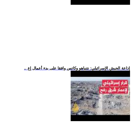
.. إذاعة الجيش الإسرائيلي: نتنياهو وكاتس وافقا على بدء أعمال إع