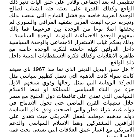
تنظيمي له بعد اجتماعي وقادر على خلق اليات تغير ذلك
الواقع وكذلك القدرة على تعبئه فئه الشباب لصالح
الوحدة العربية خاصه مع فشل النماذج التي سعت لذلك
وتجربه حزب البعث العربي بشقيه العراقي والسوري لم
يحققها اصلا نوعا من الوحدة بين فرعيهما فما بالك
بمفهوم الوحدة الاجتماعية المؤدية للوحدة السياسية ،
وذلك بحكم غياب الاستقرار الاجتماعي والوحدة السياسية
داخل الدولتين كبيئة حاضنه لفكره الوحدة خاصه مع
ظاهره الانقلابات وكذلك فكره الاستقطابات الدينية داخل
ذلك الواقع.
٢ هل حقق البديل الديني الذي نما منذ 1967 باي صيغه
كانت سواء كانت الذهبية التي تعمل كظهير سياسي مثل
الحركة الوهابية التي يمثل رجالها وذوي شيخهم الاول
جزء من البناء السياسي للمملكة او نمط الاسلام
السياسي الذي تغذى على تناقضات دول الخليج مع مصر
خلال ستينيات القرن الماضي حتى تحول الاندماج في
دوله غنيه بثراء قطر والتي اصبحت وفق علم السياسة
دوله مذهبيه موظفه للعقل الامريكي حيث تتغدى على
الرافدين المشتركين وهما الاسلام السياسي والدعم
الامريكي مع اعتبار عمق العلاقات التي تسعى تحت قمه
الثلج الوهمية.