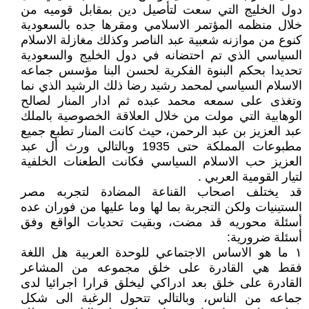
دول الخليج التي سعت لتأصيل دين بمقابل قوميه من
خلال منظمه المؤتمر الاسلامي ومقرها جده بالسعودية
كنوع من موازنه شعبية عبد الناصر وكذلك مغازلة الاسلام
السياسي الذي تم احتضانه في دول الخليج والسعودية
تحديدا بحكم البنوة الفكرية لحسن البنا مؤسس جماعه
الاسلام السياسي لمحمد رشيد رضا ذلك الرشيد الذي نما
وتغذى على سمعه محمد عبده ثم ادار المنار لصالح
الوهابية التي مولت من خلال العلاقة الخصوصية بالملك
عبد العزيز بن عبد الرحمن، حيث كانت المنار تطبع جميع
مطبوعات المملكة حتى 1935 وبالتالي ورث أل عبد
العزيز حب الاسلام السياسي فكانت الطعنات الخلفية
لتيار القومية العربي .
قد يختلف اصحاب القناعة المضادة لتجربه مصر
الستينيات ولكن التجربة بما لها وما عليها من فوران عده
أسئلة محوريه قد مضت، وبقيت تحديات الواقع وفق
أسئلة ضرورية:
١ ما هو الاساس الاجتماعي للوحدة العربية هل اللغة
فقط هي القادرة على خلق مجموعه من المشاعر
القادرة على خلق بعد ادراكي ليخلق قرارا اجرائيا لدى
جماعه من الناس، وبالتالي تتحول الرغبة الى شكل