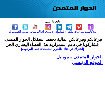
تابعونا على:
بودكاست
بنترست
تيلكرام
لينكدإن
الانستغرام
اليوتيوب
التويتر
الفيسبوك
تبرعاتكم وتبرعاتكن المالية تحفظ استقلال الحوار المتمدن،
فشاركونا في دعم استمرارية هذا الفضاء اليساري الحر
[اشترك في قناة ‫«الحوار المتمدن» على اليوتيوب]
الحوار المتمدن - موبايل
الموقع الرئيسي