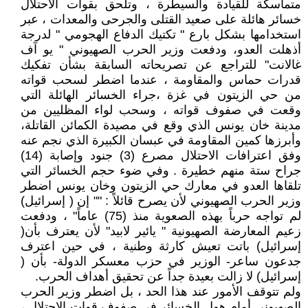
متماسكة للقيادة والسيطرة ، وتلحق بقوات الاحتلال
خسائر هائلة على صعيد القتلى والجرحى والمعدات ، عبر
استخدامها بشكل بارع " تكتيك الدفاع الهجومي " لدرجة
أذهلت العدو، ودفعت وزير الحرب الصهيوني " يو آف
غالانت" للتراجع عن تصريحاته السابقة بشأن تفكيك
قدرات حماس والمقاومة ، عندما اضطر لسحب قواته
من حي الزيتون في غزة ،جراء الخسائر الهائلة التي
وقعت في صفوف قواته ، وسحب لواء المظليين من
مدينة خان يونس الذي وقع في مصيدة الكمائن القاتلة،
وأبرزها كمين المقاومة في عبسان الكبيرة الذي نجم عنه
وفق اعترافات الاحتلال مصرع (3) جنود وإصابة (14)
جراح ستة منهم خطيرة . وفي ضوء حجم الخسائر التي
تلقاها العدو في معارك حي الزيتون وخان يونس اضطر
وزير الحرب الصهيوني لأن يصرح قائلاً : "" إن ( إسرائيل)
لم تواجه حرباً بهذه الصعوية منذ (75) عاماً" ، ودفعت
زعيم المعارضة الصهيونية " يائير لابيد" لأن يعترف بأن(
إسرائيل) باتت تعيش كارثة وطنية ، في حين اعترف
جدعون ساعر- الوزير في حزب معسكر الدولة- بأن (
إسرائيل) لا زالت بعيدة جداً عن تحقيق أهداف الحرب.
ولم تتوقف الأمور عند هذا الحد ، بل اضطر وزير الحرب
الصهيوني أمام هول الخسائر في صفوف قوات الاحتلال ،