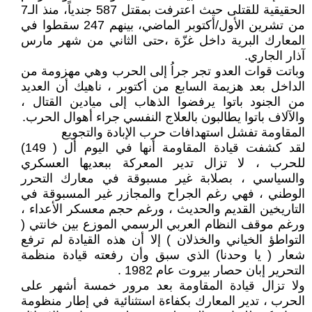
الحقيقية للقتلى حيث اعترفت بمقتل 587 جندياً، منذ الـ7
من تشرين الأول/أكتوبر الماضي، بينهم 247 سقطوا في
المعارك البرية داخل غزّة ،حتى الثاني من شهر مارس
آذار الجاري.
وباتت قوات العدو تجر جراُ إلى الحرب وهي مهزومة من
الداخل بعد هزيمة السابع من أكتوبر ، ناهيك أن العديد
من الجنود باتوا يرفضوا الذهاب إلى ميادين القتال ،
والآلاف باتوا يطالبون بالعلاج النفسي جراء أهوال الحرب.
المقاومة تفشل استهدافات حرب الإبادة والتجويع
لقد كشفت قيادة المقاومة أنها في اليوم أل ( 149)
للحرب ، لا تزال تدير المعركة ببعديها العسكري
والسياسي ، بصلابة غير مسبوقة في معارك التحرر
الوطني ، فهي رغم الجراح والمجازر غير المسبوقة في
التاريخين القديم والحديث ، ورغم حجم معسكر الأعداء ،
ورغم موقف النظام العربي الرسمي الموزع بين خانتي (
التواطؤ الخياني والخذلان ) إلا أن هذه القيادة لم ترفع
شعار ( يا وحدنا) الذي سبق وأن رفعته قيادة منظمة
التحرير إبان حصار بيروت عام 1982 .
ولا تزال قيادة المقاومة بعد مرور خمسة أشهر على
الحرب ، تدير المعارك بكفاءة استثنائية في إطار منظومة