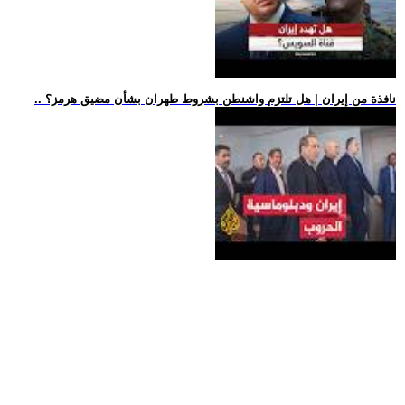
.. نافذة من إيران | هل تلتزم واشنطن بشروط طهران بشأن مضيق هرمز؟