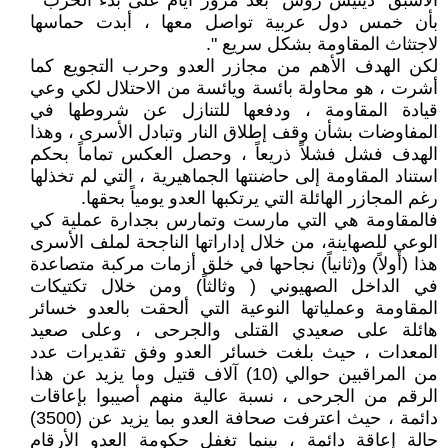
الأسبق "دينيس روس" بعد مرور أيام على بدء الحرب "
بأن خمس دول عربية تواصل معها ، أبدت حماسها
لاجتثاث المقاومة بشكل سريع ".
لكن الهدف الأهم من مجازر العدو وحرب التجويع كما
أشرت ، هو محاولة بائسة ويائسة من الاحتلال لكي وعي
قيادة المقاومة ، ودفعها للتنازل عن شروطها في
المفاوضات بشأن وقف إطلاق النار وتبادل الأسرى ، وهذا
الهدف فشل فشلاً ذريعاً ، وحصل العكس تماماً بحكم
استناد المقاومة إلى حاضنتها الجماهيرية ، التي لم تخذلها
رغم المجازر الهائلة التي يرتكبها العدو يومياً بحقها.
فالمقاومة هي التي مارست وتمارس بجدارة عملية كي
الوعي للصهاينة، من خلال إداراتها الناجحة لملف الأسرى
هذا (أولاً) و(ثانياً) نجاحها في خلق أزمات مركبة متصاعدة
في الداخل الصهيوني ( وثالثاً) ومن خلال تكتيكات
المقاومة وعملياتها النوعية التي ألحقت بالعدو خسائر
هائلة على صعيدي القتلى والجرحى ، وعلى صعيد
المعدات ، حيث بلغت خسائر العدو وفق تقديرات عدد
من المراقبين حوالي (10) آلاف قتيل وما يزيد عن هذا
الرقم من الجرحى ، نسبة عالية منهم أصيبوا بإعاقات
دائمة ، حيث اعترفت صحافة العدو بما يزيد عن (3500)
حالة إعاقة دائمة ، بينما تغفل حكومة العدو الأرقام