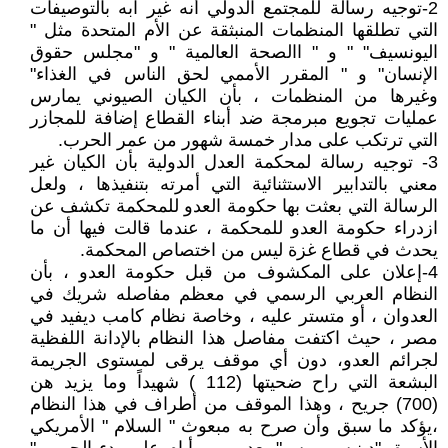
2-توجيه رسالة للمجتمع الدولي أنه غير آبه بالتوصيفات
التي تطلقها المنظمات المنبثقة عن الأم المتحدة مثل "
اليونسيف" " و " االصحة العالمية " و "مجلس حقوق
الإنسان" و " المقرر الأممي لحق الناس في الغذاء"
وغيرها من المنظمات ، بأن الكيان الصيوني يمارس
عمليات تجويع مبرمجة ضد أبناء القطاع إضافة للمجازر
التي ترتكب على مدار خمسة شهور من عمر الحرب.
3- توجيه رسالة لمحكمة العدل الدولية بأن الكيان غير
معني بالتدابير الاستثنائية التي أمرته بتنفيذها ، ولعل
الرسالة التي بعثت بها حكومة العدو للمحكمة تكشف عن
ازدراء حكومة العدو للمحكمة ، عندما قالت فيها أن ما
يحدث في قطاع غزة ليس من اختصاص المحكمة.
4-إعلان على المكشوف من قبل حكومة العدو ، بأن
النظام العربي الرسمي في معظم مفاصله شريك في
العدوان ، أو متستر عليه ، وخاصة نظام كامب ديفيد في
مصر ، حيث اكتفت مفاصل هذا النظام بالإدانة اللفظية
لجرائم العدو، دون أي موقف يرقى لمستوى الجريمة
البشعة التي راح ضحيتها (112 ) شهيداً وما يزيد هن
(700) جريح ، وهذا الموقف من أطراف في هذا النظام
،يؤكد ما سبق وأن صرح به مبعوث " السلام " الأمريكي