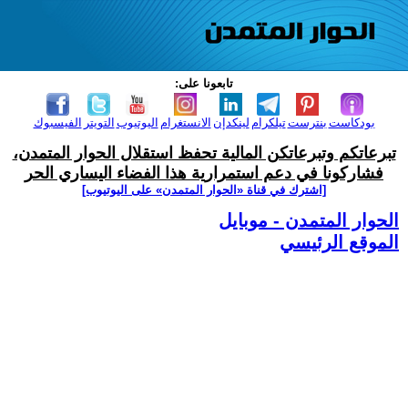
تابعونا على:
بودكاست
بنترست
تيلكرام
لينكدإن
الانستغرام
اليوتيوب
التويتر
الفيسبوك
تبرعاتكم وتبرعاتكن المالية تحفظ استقلال الحوار المتمدن،
فشاركونا في دعم استمرارية هذا الفضاء اليساري الحر
[اشترك في قناة ‫«الحوار المتمدن» على اليوتيوب]
الحوار المتمدن - موبايل
الموقع الرئيسي