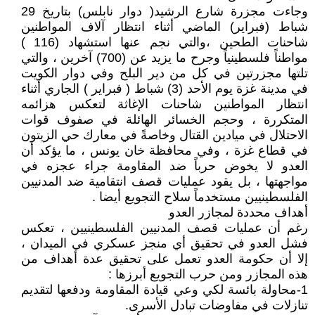
وجاءت مجزرة شارع الرشيد( دوار نابلس) بتاريخ 29
شباط (فبراير) الماضي أثناء انتظار آلاف المواطنين
شاحنات الطحين ،والتي نجم عنها استشهاد (116 )
مواطناً فلسطينياً وجرح ما يزيد عن (700) آخرين ، والتي
تلتها مجزرتين في كل من دير البلح وفي دوار الكويت
في مدينة غزة يوم الأحد (3) شباط ( فبراير ) الجاري أثناء
انتظار المواطنين شاحنات الإغاثة لتعكس هزائمه
المتكررة ، وحجم الخسائر الهائلة في صفوف قوات
الاحتلال في ميادين القتال وخاصةً في معارك حي الزيتون
في قطاع غزة ، وفي محافظة خان يونس ، ما يؤكد أن
العدو لا يخوض حرباً ضد المقاومة جراء عجزه في
مواجهتها ، بل يقود عمليات قصف انتقامية ضد المدنيين
الفلسطينيين مستخدماً سلاح التجويع أيضا .
أهداف محددة لمجازر العدو
رغم أن عمليات قصف المدنيين الفلسطينيين ، تعكس
فشل العدو في تحقيق أي منجز عسكري في الميدان ،
إلا أن حكومة العدو تعمل على تحقيق عدة أهداف من
هذه المجازر ومن حرب التجويع أبرزها :
1-محاولة بائسة لكي وعي قيادة المقاومة ودفعها لتقديم
تنازلات في مفاوضات تبادل الأسرى.