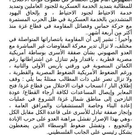
للمطالبة بتمديد الخدمة العسكرية للجنود العاملين وتمديد
خدمة الاحتياط لجنود الاحتياط ، و بإلحاق اليهود
المتشددين بالخدمة العسكرية في ظل الحرب المستمرة
مع حركة حماس وفصائل المقاومة في قطاع غزة منذ
أكثر من أربعة أشهر..
وأخيراً : نشير إلى أن المقاومة بانتصاراتها المتواصلة في
مختلف، لا تزال تدير معركة المفاوضات غير المباشرة مع
العدو الصهيوني بشأن صفقة الأسرى بوساطة أمريكية
مصرية قطرية ، باقتدار ولم تتنازل عن اشتراطاتها رغم
الكمائن المنصوبة في ورقتي باريس الأولى والثانية ،
ورغم الضغوط الأمريكية الضغوط المصرية والقطرية ،
ولا تزال تصر على ذات المطالب ممثلةً بما يلي : وقف
إطلاق النار / انسحاب قوات الاحتلال من قطاع غزة/ فتح
المعابر وإيصال المساعدات لكافة أرجاء القطاع/ عودة
النازحين إلى مناطق شمال غزة/ الشروع في عمليات
إعادة البناء وخاصة المستشفيات والمرافق العامة ،
وإنجاز صفقة تبادل للأسرى على قاعدة الكل مقابل الكل
،وهي بهذا الإصرار تفشل مراهنة العدو على حرب الإبادة
والتجويع ، وتفشل ضغوط الوسطاء الذين يضغطون
بشكل رئيسي على الجانب الفلسطيني.