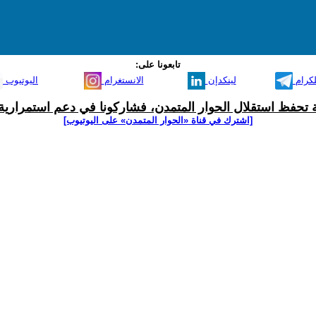
تابعونا على:
لكرام
لينكدإن
الانستغرام
اليوتيوب
ية تحفظ استقلال الحوار المتمدن، فشاركونا في دعم استمرارية 
[اشترك في قناة ‫«الحوار المتمدن» على اليوتيوب]