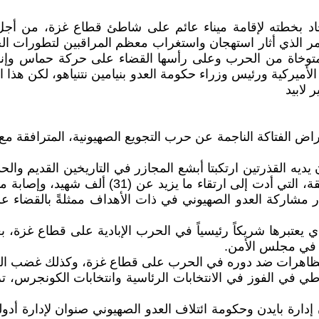
حاد بخطته لإقامة ميناء عائم على شاطئ قطاع غزة، من أج
لأمر الذي أثار استهجان واستغراب معظم المراقبين لتطورات ال
لمتوخاة من الحرب وعلى رأسها القضاء على حركة حماس وإنه
ميركية ورئيس وزراء حكومة العدو بنيامين نتنياهو، لكن هذا 
 لابيد
أمراض الفتاكة الناجمة عن حرب التجويع الصهيونية، المترافقة
أن يديه القذرتين ارتكبتا أبشع المجازر في التاريخين القديم 
ار مشاركة العدو الصهيوني في ذات الأهداف ممثلةً بالقضاء 
ذي يعتبرها شريكاً رئيسياً في الحرب الإبادية على قطاع غزة، 
ار في مجلس الأمن.
المظاهرات ضد دوره في الحرب على قطاع غزة، وكذلك غضب ال
في الفوز في الانتخابات الرئاسية وانتخابات الكونجرس، تر
دارة بايدن وحكومة ائتلاف العدو الصهيوني صنوان لإدارة أدو