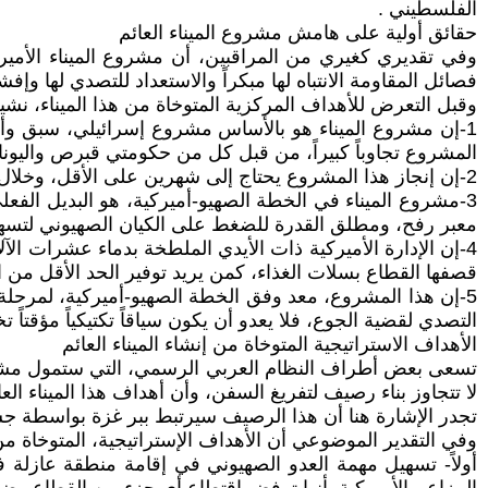
الفلسطيني .
حقائق أولية على هامش مشروع الميناء العائم
وفي تقديري كغيري من المراقبين، أن مشروع الميناء الأمير
فصائل المقاومة الانتباه لها مبكراً والاستعداد للتصدي لها وإفشا
وقبل التعرض للأهداف المركزية المتوخاة من هذا الميناء، نشي
1-إن مشروع الميناء هو بالأساس مشروع إسرائيلي، سبق وأن
المشروع تجاوباً كبيراً، من قبل كل من حكومتي قبرص واليونان
2-إن إنجاز هذا المشروع يحتاج إلى شهرين على الأقل، وخلال هذين الشهرين ستتفاقم حرب التجويع الصهيو-أميركية والعربية الرسمية .
3-مشروع الميناء في الخطة الصهيو-أميركية، هو البديل الفع
معبر رفح، ومطلق القدرة للضغط على الكيان الصهيوني لتسه
4-إن الإدارة الأميركية ذات الأيدي الملطخة بدماء عشرات الآ
قصفها القطاع بسلات الغذاء، كمن يريد توفير الحد الأقل من ال
5-إن هذا المشروع، معد وفق الخطة الصهيو-أميركية، لمرحلة
التصدي لقضية الجوع، فلا يعدو أن يكون سياقاً تكتيكياً مؤقتاً تخ
الأهداف الاستراتيجية المتوخاة من إنشاء الميناء العائم
لا تتجاوز بناء رصيف لتفريغ السفن، وأن أهداف هذا الميناء الع
تجدر الإشارة هنا أن هذا الرصيف سيرتبط ببر غزة بواسطة جسر مؤقت، وأن مساحة المشروع الكلي
وفي التقدير الموضوعي أن الأهداف الإستراتيجية، المتوخاة من
أولاً- تسهيل مهمة العدو الصهيوني في إقامة منطقة عازلة 