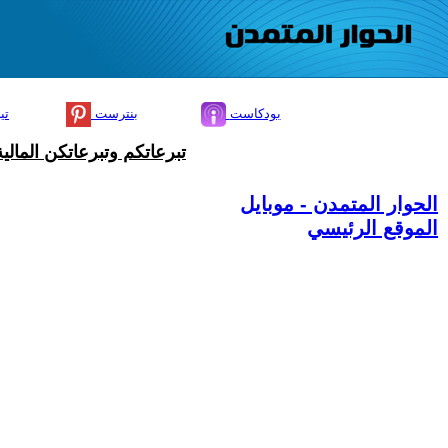
بودكاست
بنترست
تي
تبرعاتكم وتبرعاتكن المال
الحوار المتمدن - موبايل
الموقع الرئيسي