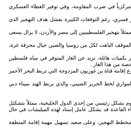
ً مركزياً في ضرب المقاومة، وفي توفير الغطاء العسكري
هجير قسري، رغم التوقعات الكبيرة بفشل هدف التهجير الذي
لاً بتهجير الفلسطينيين إلى مصر والأردن، لا يزال يسعى
 الموقف الباهت لكل من روسيا والصين حيال محرقة غزة،
در بكميات هائلة، تزيد عن الغاز المتوفر في مياه فلسطين
صة من هذا الغاز .
ع إقامة قناة بن غوريون المزدوجة التي تربط البحر الأحمر
لموازي لخط الحرير الصيني، والذي يربط الهند بميناء دبي
وم بشكل رئيسي من إحدى الدول الخليجية، ممثلاً بتشكيل
ء القاعدة قد يشكل عامل إسناد لهذه الميليشات في حال
ومخطط التهجير، وعلى صعيد تسهيل مهمة إقامة المنطقة