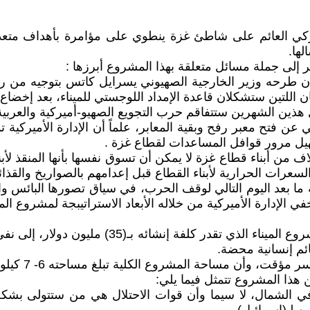
كي العائم على شاطئ غزة ينطوي على مؤامرة بأهداف متعددة،
لها.
ر إلى جملة مسائل متعلقة بهذا المشروع أبرزها :
 طرحه وزير الخارجية الصهيوني يسرايل كاتس بتوجيه من رئيس
 اللتين ستشكلان قاعدة الإمداد اللوجستي للميناء، بعد إخضاع
لي عن فتح معبر رفح وبقية المعابر، علماً أن الإدارة الأمير
يل مرور قوافل المساعدات لقطاع غزة .
لاف من أبناء قطاع غزة لا يمكن أن تسوق نفسها بأنها المنقذ لأ
سعرات الحرارية لأبناء القطاع قبل إعدامهم بالصواريخ والقذائ
 ما بعد اليوم التالي لوقف الحرب، في سياق تصورها البائس و
في الإدارة الأميركية من خلاله الأبعاد الاستراتيبجة لمشروع المي
تسعى بعض أطراف النظام العربي الرسمي، التي ستم
ائم إنسانية محضة.
ة تبلغ مساحته 6- 7 كيلو مترات، ويبعد عن ميناء لارنكا في قبرص 370 كيلو متر.
 هذا المشروع تتمثل فيما يلي:
في الشمال، لا سيما وأن قوات الاحتلال هي من ستتولى بشكل 