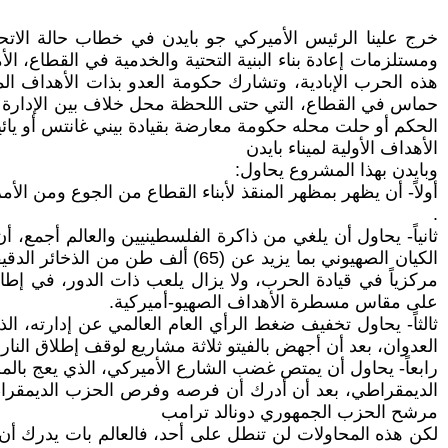
خرج علينا الرئيس الأميركي جو بايدن في خطاب حالة الات
ومستلزمات إعادة بناء البنية التحتية والخدمية في القطاع، ا
هذه الحرب الإبادية، وتشارك حكومة العدو بذات الأهداف ا
حماس في القطاع، التي حتى اللحظة محل خلاف بين الإدارة الأ
الحكم أو حلت محله حكومة معارضة بقيادة بيني غانتس أو يائير
الأهداف الأولية لميناء بايدن
وبايدن بهذا المشروع يحاول:
أولاً- أن يظهر بمظهر المنقذ لأبناء القطاع من الجوع ومن ال
.
ثانياً- يحاول أن يلغي من ذاكرة الفلسطينيين والعالم أجمع، 
مركزياً في قيادة الحرب، ولا يزال يلعب ذات الدور، في إط
على مقاس مسطرة الأهداف الصهيو-أميركية.
ثالثاً- يحاول تخفيف ضغط الرأي العام العالمي عن إدارته، ال
العدوان، بعد أن أجهض بالفيتو ثلاثة مشاريع لوقف إطلاق الن
رابعاً- يحاول أن يمتص غضب الشارع الأميركي، الذي يعج ب
الديمقراطي، بعد أن أدرك أن فرصه وفرص الحزب الديمقراطي 
مرشح الحزب الجمهوري دونالد ترامب
لكن هذه المحاولات لن تنطل على أحد، فالعالم بات يدرك أن إ