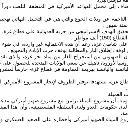
ه لـ(إسرائيل).
 تضاف إلى مجمل القواعد الأميركية في المنطقة، لتلعب دورا
عية، الناجمة عن ويلات الجوع والتي هي في التحليل النهائي ت
 ستة شهور .
قيق الهدف الاستراتيجي من حربه العدوانية على قطاع غزة، ممث
لف مواطن .
ي على شاطئ غزة، رغم أن هذه الاحتمالية غير واردة، في ضوء
قف إطلاق النار والمطالبة بوقف حرب الإبادة والتجويع .
لكيان الصهيوني من استخراج الغاز من مياه بحر غزة، والذي يق
وسيا لأوروبا، ناهيك عن سعي الولايات المتحدة للحصول على ح
البائسة واليائسة بهزيمة المقاومة في قطاع غزة- حارساً لمشرو
 قطاع غزة، يستهدفا توفير الظروف لإنجاز المشروع الأميركي ا
ت العميلة
مقاومة- أن مشروع الميناء تزامن مع مشروع صهيو-أميركي مدع
دى حكومات العدو ولدى السلطة الفلسطيينية، وأن هذا المينا
مة.
روع الميناء الصهيو-أميركي وأخطاره على الصعيد العسكري 