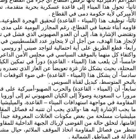
المزاعم الأميركية بأنها ترفض اقتطاع أي جزء من القطاع وضم
ثانياً- تحول هذا الميناء إلى قاعدة عسكرية بحرية متقدمة،
الأميركي لأية حكومة دمى في القطاع .
ثالثاً- توظيف هذا (الميناء - القاعدة) لتحقيق الهجرة الطو
قاومه أبناء شعبنا في القطاع، رغم المجازر اليومية على مدى
وتقتضي الإشارة هنا، إلى أن العدو الصهيوني الذي فشل في تح
لإنجاز هذا الهدف، من أجل أن لا يتجاوز عدد الفلسطينيين في القطاع (150) أ
رابعاً- قطع الطريق على أية احتمالية لتواجد صيني أو روس
واكتفاء كل منهما بالموقف السياسي في مجلس الأمن الداعي لو
خامساً- أن يلعب هذا (الميناء - القاعدة) دوراً في تمكين ا
المحتلة، بحيث يشكل غاز غزة تعويضاً عن الغاز الذي تصدره ر
سادساً- أن يشكل هذا (الميناء - القاعدة) -في ضوء التوقعات 
بالبحر المتوسط، كبديل لقناة السويس .
سابعاً- أن (الميناء - القاعدة) والحرب الصهيو-أميركية على
مروراً ب السعودية وصولاً إلى الكيان الصهيوني ثم إلى أوروبا .
المقاومة في مواجهة استهدافات الميناء – القاعدة، والميليشيا
ما يجب الإشارة إليه هنا -والذي يجب أن تتنبه له فصائل ال
ميليشيات مسلحة من بعض مكونات العائلات المعروفة جيداً ل
إقامتها، لتخلق حالة من الفوضى لإرباك الجبهة الداخلية للمقاو
ننتظر من فصائل المقاومة اتخاذ الموقف الملائم، حيال مش
العازلة في المناطق الشمالية .