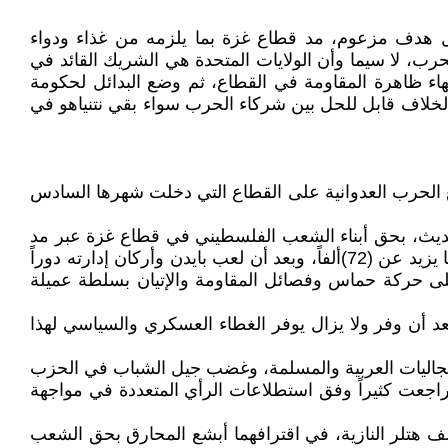
ل هدف مزعوم، مد قطاع غزة بما يلزمه من غذاء ودواء
حرب، لا سيما وأن الولايات المتحدة هي الشريك القائد في
اء ظاهرة المقاومة في القطاع، ثم وضع البدائل لحكومة
الخلاف قابل للحل بين شركاء الحرب سواء بقي نتنياهو في
 مع الحرب العدوانية على القطاع التي دخلت شهرها السادس
والحديث، بحق أبناء الشعب الفلسطيني في قطاع غزة عبر مد
الكيان الصهيوني بما يزيد عن (65) ألف طن من الذخائر الدقيقة، التي أدت إلى ارتقاء ما يزيد عن (31) ألف شهيد، وإصابة ما يزيد عن (72)ألفاً، وبعد أن لعب بايدن وأركان إدارته دوراً
على حركة حماس وفصائل المقاومة والإتيان بسلطة عميلة
بعد أن وفر ولا يزال يوفر الغطاء العسكري والسياسي لهذا
جاليات العربية والمسلمة، وغضب جيل الشباب في الحزب
اجعت كثيراً وفق استطلاعات الرأي المتعددة في مواجهة
لف هتلر النازية، في اقترافهما أبشع المحارق بحق الشعب