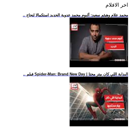
اخر الافلام
.. محمد علام وهيثم سعيد: ألبوم محمد عدوية الجديد استكمالا لنجاح
.. فيلم Spider-Man: Brand New Day | البداية اللي كان بيتر محتا