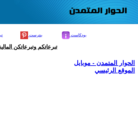
بودكاست
بنترست
تي
تبرعاتكم وتبرعاتكن المال
الحوار المتمدن - موبايل
الموقع الرئيسي