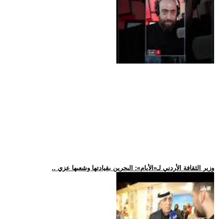
.. وزير الثقافة الأردني لـ«الأيام»: البحرين بقيادتها وشعبها عزي