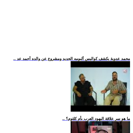
.. محمد عدوية يكشف كواليس ألبومه الجديد ومشروع عن والده أحمد عد
.. ما هو سر علاقة اليهود العرب بأم كلثوم؟