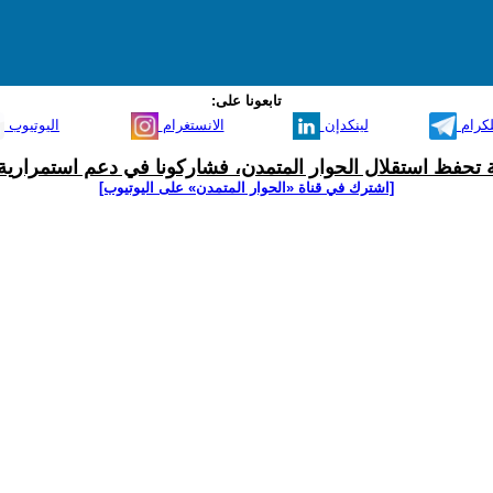
تابعونا على:
لكرام
لينكدإن
الانستغرام
اليوتيوب
ية تحفظ استقلال الحوار المتمدن، فشاركونا في دعم استمرارية 
[اشترك في قناة ‫«الحوار المتمدن» على اليوتيوب]