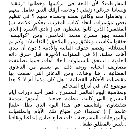
المفارقات؟ لأن اللغة في تركيبتها وخطابها "زئبقية"
وَلساننا حربائي/ زئبقي ! وخاصة أولئك الذين تعامل معهم
، وتعاملوا معه وكافح بعقله وجسده معهم ؟ في تنظيم
بعض مؤتمرات اتحاد كتاب المغرب، بحكم علاقته ب(
المثقفين) الذين كانوا ينشطون في [ نادي الأسرة ] الذي
أسسه ببهو مسرح محمد الخامس. ومن "كواليسه"
حققوا مكاسب وعلائق زمن الملاحق ( الثقافية) ! وكم تم
استغلاله، وهضم حقوقه المالية والأدبية ! دون أن يبدي
آهات معلنة، إلا في السنوات الأخيرة، قبل حَـرق ذاته
العلوية ، لتلتحق بالسماوات العلا. آهات حينما تضاعفت
مصاريف الحياة، ورغم ذلك لم يسلم من الدعاوي
القضائية ، هنا وهناك، ومن الذعائر التي نطقت بها
مقتضيات الأحكام القضائية : هل كان مذنبا أم لا ؟ هذا
موضوع كان في أدراج المحاكم .
وبمناسبة اليوم العالمي للمسرح ، ففي أحَـد دورات أيام
المسرح التي كانت تنظمه جمعية " أبينوم" بمدينة
شفشاون، ولنتأسف في هـذا اليوم الذي يطل علينا[
عالميا ] ( تحديدا) عن ضياع تلك الآيام والملتقيات
والمهرجانات المسرحية ، ذات طابع صادق إبداعيا وثقافيا
...ليس بالمطلق طبعا .