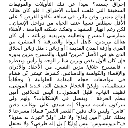
إحراق جسده؟ بعيدا عن تلك التأويلات والموتيفات
السخيفة التي غلفت أسباب الاحتراق ! فلو كان هنالك
إبداع متميز، وفن مائز، في سياقه تكافؤ الفرص ؟ على
الأقل سيقلص نسبيا عنف الحياة من دواخل الإنسان...
لكن رغم انهيار المشهد ـ وتفكك شبكته الجامعة ، لأشلاء
ممارسي المسرح وفعاليته ومريديه وزبائنه ، إن كان
هنالك مريدين، كأهل الزوايا والطرقية ؟ المنشرة بين
القرى وأزقة المدن القديمة ! أو زبائن : مثل زبائن الحلاق
الذي هو في الأصل "مزين" لغويا، والمسرح مزين بدوره
فإن كان الأول يقص ويزين شعْـر الوجه والرأس ويعطره
، فالمسرح حلاق/ مزين النفس: من الأحقاد والأدران
والإقصاء والكولسة والدسائس. كشرط عيسَى بْن هشامٍ
في مواصفات حجام المقامة الحلوانية ( وحجَّاما
نـستعْملهُ،،، وَليِكنْ الحَجامُ خـفِيفَ اليَدِ، حَـديدَ الموسَى،
نَظيف الثيابِ، قَليلَ الفضولِ...) أليس للحلاقين أمين
ينظم الحرفة ؛ ويفصل في الإشكاليات؟ ولهم ولي
يتبركون باسمه سنويا؟ إنه سيدي علي بوغالب دفين
"فاس" وليس ذاك دفين "القصر الكبير" فلماذا مسرحنا لا
يمتلك على "أمين إبداع" ولا على "وليِّ "نتبرك به سنويا؟
ف"الديونيسوس" ليس [وَلـِيّا ] بل إله طرقي؟ ولا نحتفل