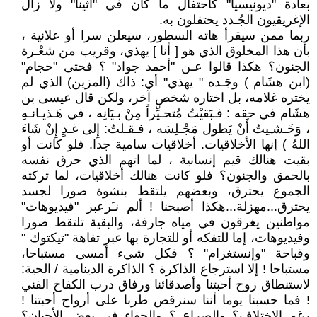
بعادة "ديونيسيا" كاحتفال ما كان في "أثينا" ولا زال
الإغريقيون الجُـدد يحتفلون به.
ربما ممن سيقرأ هاته السطور، سيعلن سرا أو علانية ،
بأن هذا المخلوق الذي هو [ أنا ] يهذي، وقريب من شعْـرة
الجنون؟ هكذا قالوا عـن "أحمد جواد" ؟ فحتى "حجام"
(ابن هشَام ) وجَـده " يهذي" أي: ذاك (المزين) الذي لم
يختره غلامه، بل اختاره شخص آخر، ولكن قال عيسى بن
هشَام في حقه : فـبَقيْتُ مُتحـيِّراً مِنْ بـيَانِه ، في هَـذيـانـهِ
، وَخَـشـِيتُ أَنْ يَطول مَجْـلِسَه ، فـقـلتُ: إِلى غـدٍ إِنْ شَاءَ
اللهُ ) إنها الأخلاقيات. أخلاقيات سامية جدا. فلو كانت أو
بقيت هنالك قيم إنسانية ، لما اتهم الذي حرق نفسه
بالحمق والجنون؟ فلو كانت هنالك أخلاقيات، لما تركته
الجموع يحترق، وبعضهم يلتقط بنشوة صورا لجسد
يحترق...مهزلة...هكذا أصبحنا ! ألم نـَرعبر "فيديوهات"
مواطنين يغرقون في مياه جارفة، والبقية تلتقط صورا
وفيديوهات، إما للتفكه أو للتجارة بها عبر تفاهة "تيكتوك "
وقباحة "وإنستغرام" ؟ فكل شيء أمسى مستباحا،
مستباحا ! إلا استرجاع الذاكرة ؟ الذاكرة الدينامية / الحية:
لاستنطاق روح أحبتنا وأصدقائنا ورفاق درب الكفاح الفني
! فما حسبنا يوما أننا سنرقص طربا على أرواح أحبتنا !
رغم الاختلاف؟ والصراع ؟ والجفاء في بعض الأحيان؟