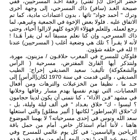
حضر الراحل ك( تقني) رفقة أحَـد المسرحيين، ففي
صبيحة الغـد (سافر) ذاك المسرحي، إلى وجهة أخرى
وترك " أحمد جواد" تائها ، بدون اعتمادات مادية، كما تم
الاتفاق عليه . فلولا بعض الإخوة في الجمعية وغيرهم، لما
رجع لعمله. وللعلم فهؤلاء الإخوة كلهم لازالوا أحياء، وحتى
ذاك المسرحي، وإن كنا نعلم مسبقا أنه لن يقرأ هَـذا !
لأنه لا يقـرأ ؟ تلك هي وضعية أغلب ( المسرحيين) عندنا
!! لله في خلقه شؤون.
فلوكان للمسرح في المغرب حلاقـون / مزينون، مهرة،
ولنتذكر أيها القارئ المفترض، مسرحية ( الرأس
والشعكوكة) تأليف: سعيد الصديقي إخراج: الطيب
الصديقي ، والتي قدمت في سنة 1970 لكان[الرأس] إلى
حـد ما ، نظيفا من الخزعبلات والترهات ومن أفعال
العصابات، التي تهدم نفسها بهدم مسار رفاقها وخلانها
في مشهد "فـن الآداء" ، كنا نتمنى أن يكون لدينا حجامون
؟ ليسوا - ك" حلاق بغـداد " في ألف ليلة وليلة، بل -
ك"حلاق الإمبراطور" لكاتبها [ ألبير مطلق] والتي استغلها
سعد الله ونوس في إحدى مسرحياته؟ لا يهمنا الموضوع
هاهنا ، لأننا أمام استذكار خاص. أمام من حمل باقة
الرياحين والياسمين: في كل يوم عالمي للمسرح وفي
كل يوم عيد الحب! نحن اليوم أمام من وقف ضد هَـدم