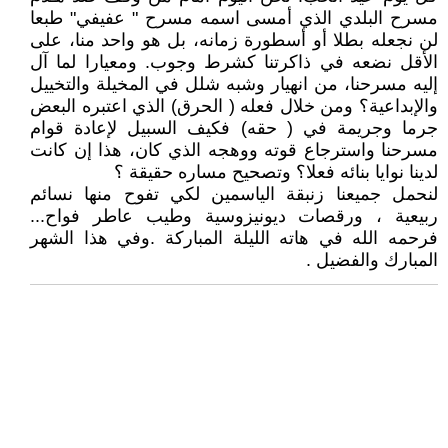
مسرح البلدي الذي أمسى اسمه مسرح " عفيفي" طبعا
لن نجعله بطلا أو أسطورة زمانه، بل هو واحد منا، على
الأقل نضعه في ذاكرتنا كشرط وجوب. ومعيارا لما آل
إليه مسرحنا، من انهيار وشبه شلل في المخيلة والتخييل
والإبداعية؟ ومن خلال فعله ( الحرق) الذي اعتبره البعض
جرما وجريمة في ( حقه) فكيف السبيل لإعادة قوام
مسرحنا واسترجاع قوته ووهجه الذي كان، هذا إن كانت
لدينا نوايا بنائه فعلا؟ وتصحيح مساره حقيقة ؟
لنحمل جميعنا زنبقة الياسمين لكي تفوح منها نسائم
ربيعية ، ورقصات ديونيزوسية وطيب عاطر فواح...
فرحمه الله في هاته الليلة المباركة .وفي هذا الشهر
المبارك والفضيل .