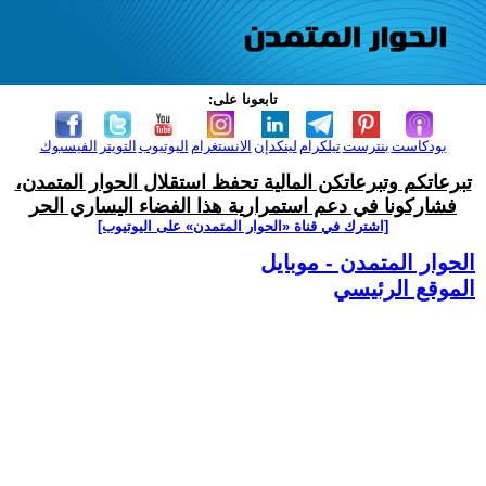
تابعونا على:
بودكاست
بنترست
تيلكرام
لينكدإن
الانستغرام
اليوتيوب
التويتر
الفيسبوك
تبرعاتكم وتبرعاتكن المالية تحفظ استقلال الحوار المتمدن،
فشاركونا في دعم استمرارية هذا الفضاء اليساري الحر
[اشترك في قناة ‫«الحوار المتمدن» على اليوتيوب]
الحوار المتمدن - موبايل
الموقع الرئيسي