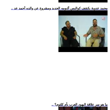
.. محمد عدوية يكشف كواليس ألبومه الجديد ومشروع عن والده أحمد عد
.. ما هو سر علاقة اليهود العرب بأم كلثوم؟