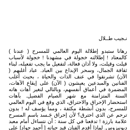
نـجيب طــلال
رهانا ستبدو إطلالة اليوم العالمي للمسرح ( عندنا )
كالمعتاد ! إطلالته خجولة في مشهدنا ! خجولة لأسباب
قيلت وقيلت، ولا آذان فعالة، لتفعيل ما يجب تفعيله، لبناء
ثقافة الجمال، وسحر الإبداع بين العباد. عباد أغلبهم (
الآن) تشرنقوا في عنف الذات والحياة ، بحيث أغلب
الفنانين والمبدعين يعيشون ( الآن) على إيقاع الآهات،
المضمرة في أعماق أنفسهم، وبالتالي لنغير آهات هاته
السنة المتزامنة مع شهر الصيام الفضيل. بآهات
استحضار الإحراق والاحتراق، الذي وقع في اليوم العالمي
للمسرح، بدون أنشطة مكثفة ، ومما يؤسف له ! بدون
ترحم عن الذي احترق؟ لأن إحراق جَـسد باسم المسرح
علامة بارزة ! تدفعنا في كل سنة : أن نتساءل أمام معبد
ديونيزوس. لماذا أقدم الفنان قيد حياته [ أحمد جواد] على