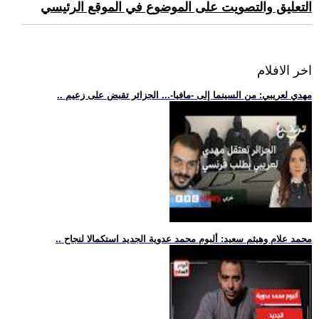
التعليق والتصويت على الموضوع في الموقع الرئيسي
اخر الافلام
.. مهدي لعريبي: من السينما إلى -مافيا-... الجزائر تقبض على زعيم
.. محمد علام وهيثم سعيد: ألبوم محمد عدوية الجديد استكمالا لنجاح