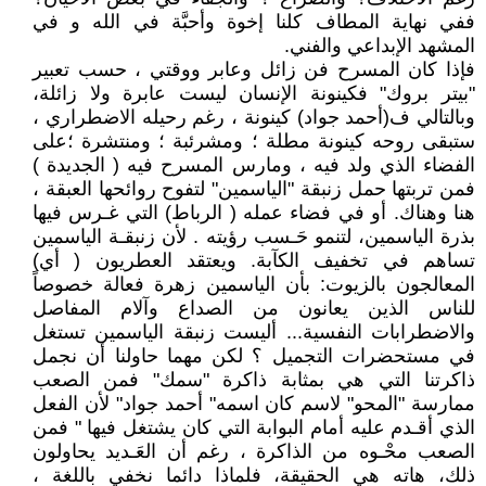
ففي نهاية المطاف كلنا إخوة وأحبَّة في الله و في
المشهد الإبداعي والفني.
فإذا كان المسرح فن زائل وعابر ووقتي ، حسب تعبير
"بيتر بروك" فكينونة الإنسان ليست عابرة ولا زائلة،
وبالتالي ف(أحمد جواد) كينونة ، رغم رحيله الاضطراري ،
ستبقى روحه كينونة مطلة ؛ ومشرئبة ؛ ومنتشرة ؛على
الفضاء الذي ولد فيه ، ومارس المسرح فيه ( الجديدة )
فمن تربتها حمل زنبقة "الياسمين" لتفوح روائحها العبقة ،
هنا وهناك. أو في فضاء عمله ( الرباط) التي غـرس فيها
بذرة الياسمين، لتنمو حَـسب رؤيته . لأن زنبقـة الياسمين
تساهم في تخفيف الكآبة. ويعتقد العطريون ( أي)
المعالجون بالزيوت: بأن الياسمين زهرة فعالة خصوصاً
للناس الذين يعانون من الصداع وآلام المفاصل
والاضطرابات النفسية... أليست زنبقة الياسمين تستغل
في مستحضرات التجميل ؟ لكن مهما حاولنا أن نجمل
ذاكرتنا التي هي بمثابة ذاكرة "سمك" فمن الصعب
ممارسة "المحو" لاسم كان اسمه" أحمد جواد" لأن الفعل
الذي أقـدم عليه أمام البوابة التي كان يشتغل فيها " فمن
الصعب محْـوه من الذاكرة ، رغم أن العَـديد يحاولون
ذلك، هاته هي الحقيقة، فلماذا دائما نخفي باللغة ،