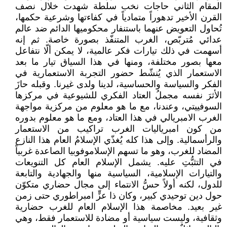
المقام الثاني حاجات نخب سلطة شهدت خلال نصف
القرن الأخير تدهوراً متمادياً في كفاءتها وشرعية حكمها،
تُحاول التعويض عنهما باستنفار محكوميها الدائم ضد عالم
عدائي مُتربّص، الغرب المتنفّذ بصورة خاصة. ثم إنه
أسهمت في ذلك تيارات فكر عالمية، لا يمكن ألّا نتفاعل
معها بصور مختلفة، ومنها في هذا السياق تيار ما بعد
الاستعمار الذي يُنشّط حضور التجربة الاستعمارية في
الفكر والسياسة والحساسية، لدينا ولدى غيرنا. وقبله حازَ
الأثرَ نفسه مجملُ العتاد الفكري للشيوعية في مركزها
السوفييتي، وعندنا، مع ما هو معلوم من مركزية مواجهة
الغرب الامبريالي في هذا العتاد، ومع ما هو معلوم بدوره
من كون امبرياليات الغرب تراكيب من الاستعمار
والرأسمالية. وإلى هذا كله يُغذّي الإسلامُ العام هذا النازع
المضاد للغرب، وهو ما تسهم الإسلاموفوبيا الصاعدة غربياً
في التثبُّتِ عليه. يشمل الإسلام العام كل التنويعات
والتيارات الإسلامية، السياسية منها والجهادية والتابعة
للدول، لكنه أولاً حسُّ الانتماء إلى مجال حضاري متكوّن
حول دين توحيدي كبير، وكان ذا عزٍّ امبراطوري حتى زمن
غير بعيد. مخاصمة هذا الإسلام العام للغرب حضارية
وثقافية، وليست سياسية أو مضادة للاستعمار فقط، وهي