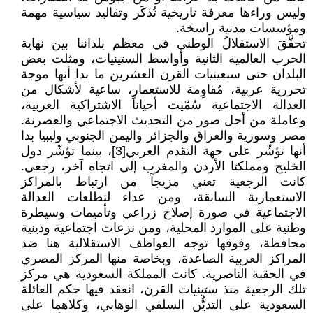
وليس وراءها معرفة تاريخية تُذكَر وتقاليد سياسية مهمة
ومؤسسات مدنية راسخة.
تحقَّقَ الاستقلالُ الوطني في معظم بلداننا بين نهاية
الحرب العالمية الثانية وأواسط الستينيات، ومثلت بعض
البلدان حتى سبعينيات القرن العشرين ما بدا أنها موجة
تحررية عربية، مُقاوِمة للاستعمار، ساعية لأشكال من
العدالة الاجتماعية سُمّيت أحياناً الاشتراكية العربية،
وعاملة من أجل صور من التحديث الاجتماعي والعصرنة.
مصر وسورية والعراق والجزائر واليمن الجنوبي وليبيا بدا
أنها تؤشّر على جهة التقدم العربي[3]، بينما تؤشّر دول
الخليج ومملكتا الأردن والمغرب إلى اتجاه آخر، رجعي.
كانت الرجعية تعني مزيجاً من ارتباط بالمراكز
الاستعمارية السابقة، ومن عداء لتطلعات العدالة
الاجتماعية في صورة إصلاح زراعي وتأميمات وسيطرة
وطنية على الموارد المحلية، ومن نزعات اجتماعية ودينية
محافظة، وفوقها توجه العواطف الاستقلالية هنا ضد
المراكز العربية الصاعدة، وبخاصة منها المركز المصري
في الحقبة الناصرية. كانت المملكة السعودية هي مركز
تلك الرجعية منذ ستينيات القرن، انعقد فيها حكم العائلة
السعودية على التديُّن السلفي الوهابي، وكلاهما على