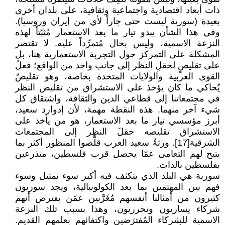
ذات أبعاد اقتصادية واجتماعية وثقافية، على بلدان أخرى
بعيدة (سورية ليست حتى جاراً لأي من إيران وروسيا).
وفي هذا الشأن يبدو تيار ما بعد الاستعمار مُثبّتاً لهذه
النزعة الاسمية، وليس بحال مُتمرِّداً عليه. لا تقتصر
المشكلة على التمركز حول التجربة الاستعمارية هنا، بل
على تقليصٍ لحقلِ النظر إلى جانب واحد من الواقع؛ فعلُ
القوى الغربية والولايات المتحدة بخاصة، وهو تقليصٌ
يُحاكي ما كان يؤخذ على الاستشراق من تقليص النظر
في مجتمعاتنا إلى قطاعي الدين والثقافة، واشتقاق كل
شيء آخر منهما. هذه النقطة مهمة، لأن إدوارد سعيد،
أبرز مؤسسي تيار ما بعد الاستعمار، هو من يأخذ على
الاستشراق تقليصه حقلَ النظر إلى المجتمعات
الشرقية[17]. ورثةُ سعيد العرب قلَّصوا المنظور أكثر بما
يتيح لهم التعامى عمّا يحصل قرب فلسطين، متذرعين
بفلسطين بالذات.
سورية هي البلد الذي يتكثف فيه أكبر سوء تمثيل وسوء
فهم بين المهتمين بما بعد الكولونيالية، ويجد سوريون
كثيرون من أمثالنا أنفسهم مُغَرَّبين عمّن يفترض أنهم
شركاء يساريون وتحرريون، وهذا بسبب تلك النزعة
الاسمية للشركاء المُفترَضين واكتفائهم بعلمهم القديم.