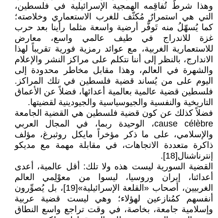
وهذا شرطٌ تُفاقِمه الهمجية الإسرائيلية في فلسطين،
التي هي استمرارٌ مُكثّف للغرب الاستعماري وخلاصته؛
كما يُسهّلُ منه تَوفُّر أرضية واسعة مثلما رأينا بعد حرب
غزة للاندراج في طيف عالمي واسع، معارض
للاستعمارية الغربية، مع عوائد رمزية فورية تقريباً لهذا
الاندارج، بالنظر إلى أننا نتكلم على مراكز النشر والإعلام
والشهرة في العالم، وهذا مقابل مخاطر محدودة إلى
اليوم على من يُساند قضية فلسطين في تلك المراكز.
فلسطين قضية عالمية بعالمية أعدائها، فضلاً عن الأعماق
التاريخية والنفسية والجيوسياسية والجيودينية لقضيتها.
فضلاً كذلك عن كون قضية فلسطين هي القضية الجامعة
cause célèbre، الوحيدة ربما، في المجال العربي
والإسلامي، على ما ذكر مؤخراً مايكل روثبرغ، مؤلف
ذاكرة متعددة الاتجاهات، في مقابلة مهمة مع مديكو
إنترناشنال[18].
القضية السورية ليست هذه ولا تلك: أقل عالمية، أعدى
أعدائنا، إيران وروسيا، ليسوا من معوْلِمي العالم
الغربيين، أصحاب «القلعة الإسرائيلية»[19]، بل يُصوِّرون
أنفسهم كمُنازعين لهؤلاء؛ وهي ليست قضية عربية
وإسلامية جامعة، بخاصة، في وقت تراجع واسع النطاق