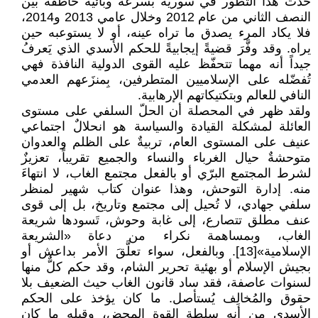
حدث هذا التطور في سورية بسرعة وبائية خاطفة بين
النصف الثاني من عام 2012 وخلال عامي 2013 و2014،
فلا يكاد المرء يصدق ما تراه عينه، أو لا يستوعبه حين
يراه. وقد وفَّرَ قضيةً إيجابيةً للحكم الأسدي الذي يَعرفُ
جيداً أنه مهما تتحفّظ عليه القوى الدولية النافذة فهي
تُفضّله على الإسلاميين المتطرفين، بِمنزَعهم العدمي
النافي للعالم وبتكتيكاتهم الإرهابية.
ولقد ظهر في المحصلة أن الحلّ السلفي على مستوى
العائلة لمشكلة القيادة والسياسة هو انحلالٌ اجتماعي
عنيف على المستوى العام، تربيةٌ على الظلم والعدوان
متوحشةٌ حيال الغرباء والنساء والجميع تقريباً، تعزيزٌ
لشرط المجتمع البرّي أو بالفعل مجتمع الغاب، لا انتهاءَ
منه. إدارة التوحش، وهذا عنوان كتاب شهير لمنظر
سلفي جهادي، لا تُحيل إلى مجتمع وتاريخ، بل إلى قوى
عنف مطلق تتصارع، إلى غابة وحوش، تَسودها شريعة
الغاب، وبمساهمة نكراء من دعاة «الشريعة
الإسلامية»[13]. وبالفعل، سواء تعلَّقَ الأمر بداعش أو
بجيش الإسلام أو بهئية تحرير الشام، وقد حكم كلٌّ منها
لسنوات عاصفة، فقد ساد قانون الغاب حيث الضعيف بلا
حقوق والمُخالِف يُستأصل. ما كان يؤخذ على الحكم
الأسدي من أنه سلطة القوة المحض، وقبله ما كان