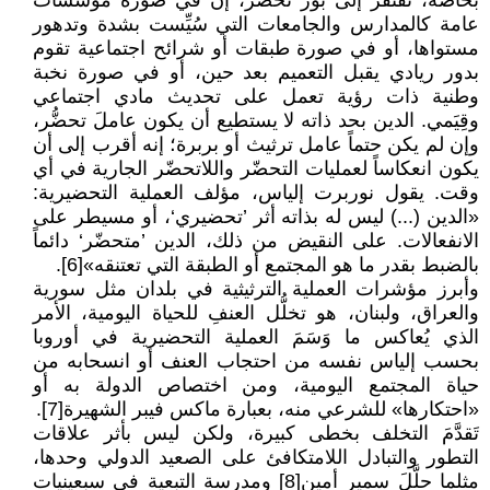
بخاصة، تفتقر إلى بؤر تحضُّر، إن في صورة مؤسسات
عامة كالمدارس والجامعات التي سُيِّست بشدة وتدهور
مستواها، أو في صورة طبقات أو شرائح اجتماعية تقوم
بدور ريادي يقبل التعميم بعد حين، أو في صورة نخبة
وطنية ذات رؤية تعمل على تحديث مادي اجتماعي
وقِيَمي. الدين بحد ذاته لا يستطيع أن يكون عاملَ تحضُّر،
وإن لم يكن حتماً عامل ترثيث أو بربرة؛ إنه أقرب إلى أن
يكون انعكاساً لعمليات التحضّر واللاتحضّر الجارية في أي
وقت. يقول نوربرت إلياس، مؤلف العملية التحضيرية:
«الدين (...) ليس له بذاته أثر ’تحضيري‘، أو مسيطر على
الانفعالات. على النقيض من ذلك، الدين ’متحضّر‘ دائماً
بالضبط بقدر ما هو المجتمع أو الطبقة التي تعتنقه»[6].
وأبرز مؤشرات العملية الترثيثية في بلدان مثل سورية
والعراق، ولبنان، هو تخلُّل العنفِ للحياة اليومية، الأمر
الذي يُعاكس ما وَسَمَ العملية التحضيرية في أوروبا
بحسب إلياس نفسه من احتجاب العنف أو انسحابه من
حياة المجتمع اليومية، ومن اختصاص الدولة به أو
«احتكارها» للشرعي منه، بعبارة ماكس فيبر الشهيرة[7].
تَقدَّمَ التخلف بخطى كبيرة، ولكن ليس بأثر علاقات
التطور والتبادل اللامتكافئ على الصعيد الدولي وحدها،
مثلما حلَّلَ سمير أمين[8] ومدرسة التبعية في سبعينيات