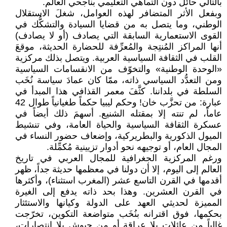
بالتالي حائلٌ دون التماهي التعليمي بناجحي العالم.
وبفعل الأثر المتضافر لهذه العوامل، شغلَ الاستقلال
الوطني، وما يتصل به من قضايا السيادة والتشكُّك في
القوى الاستعمارية السابقة التي يصادف (أو لا يصادف)
أنها المراكز المُنتِجة والمُعرِّفة للحضارة الحديثة، موقعَ
القلب في الثقافة السياسية العربية. ويتصل بذلك مركزية
«الوحدة الوطنية» والتخوّف من الانقسامات السياسية
ومن التعدُّد السياسي ذاته، ممّا كان عمادَ سياسة نُخَب
السلطة في بلداننا. كثَّفَ معمر القذافي هذا المبدأ في
عبارة: من تحزَّب خان! وحكم ليبيا حكماً طغيانياً طوال 42
عاماً، لم تنته إلا بمقتله الشنيع. أسهمَ ذلك أيضاً في
عسكرة الثقافة السياسية والحياة العامة، وفي تنشيط
الميول الذكورية والبطريركية، وإضعاف حضور النساء في
المجال العام، أو توجيهه نحو أدوار تزيينية مُكمِّلة.
ورغم المركزية الجغرافية للمجال العربي في تاريخ
العالم إلى اليوم، إلا أن دولنا في معظمها حديثة جداً، ظهر
أقدمها في القرن التاسع عشر (المغرب استثناء)، وأكثرها
في القرن العشرين. وهذا بحد ذاته يدفع إلى الغيرة
المميزة لحديثي العهد على الدولة وكيانها والاستئثار
بحكمها، فوق اقترانه بنُخَب متواضعة التكوين، تخرّجت
غالباً من عائلات بلا عراقة أو من جيوش بلا انتصارات،