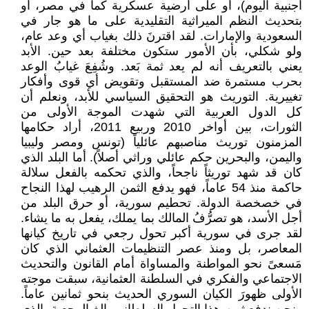
أجنبية اليوم)، أو على أرضية عسكرية كما في مصر، أو
بتحديث النظم الميراثية التقليدية على ما هو جار في
السعودية والإمارات. لقد اقترنَ ذلك بغياب أي وعد عام،
ولو شكلي، بأن الأمور ستكون مختلفة بعد حين. الأبد
يعني بالتعريف أنه لم يعد ثمة بَعد. وشُفِعَ غيابُ الوعد
بحرب مستمرة ضد المستقبل وتقويض أي قوى وأفكار
تغييرية. التوريث هو التحقيق السياسي للأبد، ونعلم أن
كل الدول العربية التي شهدت الموجة الأولى من
الثورات، بين أواخر 2010 وربيع 2011، أراد حكامها
المزمنون توريث مناصبهم عائلياً (تونس ومصر وليبيا
واليمن، والبحرين حكم عائلي وراثي أصلاً). أما البلد الذي
كان قد شهد توريثاً ناجحاً، والذي تحكمه بالفعل سلالة
حاكمة منذ 54 عاماً، فهو يدفع الثمن الرهيب لهذا النجاح
في خصخصة الدولة. تحطيم سورية، أو حرق البلد من
أجل الأسد، هو تصرُّفُ المالك بما يملك، يفعل به ما يشاء.
لقد جرى في سورية أكبر تحول رجعي في تاريخ كيانها
المعاصر، بل ومنذ عصر التنظيمات العثماني الذي كان
مَسعىً نحو المواطنة والمساواة أمام القانون والتحديث
الاجتماعي والفكري في السلطنة العثمانية، سبقت موجته
الأولى ظهورَ الكيان السوري الحديث بنحو ثمانين عاماً.