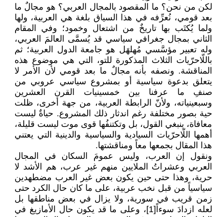
لكن من نحن؟ ما المقصود بالمجال العربي؟ هو مجالٌ ما
بعد قومي، نُعرِّفه في هذا السياق بلغة هي العربية، ولها
ولما يُكتَب بها تاريخٌ من اشتعال وخمود؛ وفي المقام
الثاني بمجال جغرافي سياسي قد يُسمَّى العالمَ العربي،
وله تعبير مؤسَّسي مُهلهَل هو جامعة الدول العربية؛ ثم
باللّاحرّيات الثلاث المذكورة للتو، التي هي موضوع هذه
المناقشة. ونصفه بأنه مجالٌ ما بعد قومي لأن الأمر لا
يتعلق بدعوة سياسية أو بمشروع سياسي عروبي من
صنفِ ما عرفنا بين خمسينيات القرن العشرين
وسبعينياته، ولأنّ الرابطة العربية، من جهة أخرى، ظلت
حية بصور مختلفة رغم اندثار ذلك المشروع. حياةٌ ليست
معافاة، ينبغي القول، بل وتكتنفُها قوى موت ليست قليلة،
أهمها اللّاحرّيات السيادية والسياسية والدينية التي يعتني
هذا المقال بجمعها معاً ومناقشتها.
ونقول إن العرب، وليس عمومَ السكان في المجال
العربي وعشراتُ الملايين منهم غير عرب، هم الأشد لا
حرية، وهذا حتى حين يكون بعض غير العرب مضطهدين
سياسياً من قبل نخب عربية، على ما كان حال الكرد حتى
زمن قريب في سورية، ولا يزال في بعض مناطقها بل
لعله ازدادَ سوءاً[1]، وعلى ما قد يكون حال الأمازيغ في