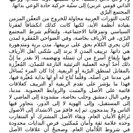
الذاتي قومي عربي) إلى سنّية حركية حادة الوعي بذاتها.
المجتمع البرّي
كانت الثورات العربية محاولة للخروج من التعفّن المزمن
بقيادة أنظمة الأبد، لكنها كانت كذلك انكشافاً لفقرنا
السياسي وتمزقاتنا الاجتماعية، ولتفاقُم شرط المجتمع
البرّي، في الأرياف بخاصة، وفي الضواحي المُفقَرة لمدن
كان يجري الكلام بحق على ترييفها، مدن برية ومتدهورة
هي ذاتها. ترييف المدن لا يرتد إلى سُكنى أهل الأرياف
فيها بإيقاع أسرع من أن تتمثله وتهضمه، إلا بقدر ما إنَّ
ذلك أحدُ أوجه العملية الترثيثية النازعة للتمدّن، المُعزِّزة
بالمقابل لمنطق البرّية أو الريفية. إذا كان المرء يُساءَل
في مدننا عن أصله، وقلّما تُتاح له أو لها بداية مُغيِّرة فيها،
فهذا ما يؤشر على تقدم الريفية أو الترييف كعلاقات
قائمة على الأصل والمنبت والروابط العضوية. مدننا،
وفي البال دمشق وحلب بخاصة، مشدودة إلى الماضي لا
إلى المستقبل، وإلى الهوية لا إلى الدور، يتجاور فيها
الناس ولا يندمجون. ثم إنه فاقمَ من الانشداد إلى الأصول
تَراجُعُ الأمان العام، وبقاء الأصل المشترك أو المتقارب
وحده علامة ثقة وأمان مُمكنَين. فرص البدايات محدودة
في شروط اللّاأمان العام. وصحيحٌ أن علاقات الأصل