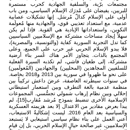
مجتمعات برّية، والسلفية الجهادية كحرب مستمرة
للبريين، يفيضان على مُدرَك الإسلام السياسي، ومن باب
أولى على الإسلام كدالّ مُرسَل. إنها تشكيلات عصابية
عدمية، مع استعداد تعذيبي قوي، والجهادية منها مُعولَمة
التكوين، واستعداداتها الإبادية هي القوية. فإذا لم يكن
سهلاً إيجاد مساحات مشتركة مع الإسلاميين السياسيين
كما تدل التجربة السورية كفاية (والتونسية، والمصرية)،
فلا يبدو الإسلام الحربي غير حرب على الجميع، وعلى
المجتمع بالذات. يتجاوز الأمر هناك عُسر بناء أرضية
مشتركة، إلى طغيان فاشي، لم تكذبه السيرة الفعلية
للسلفيين المجاهدين (المحليين) والجهاديين (المُعولَمين)
على نحو ما ظهروا في سورية بين 2013 و2018 بخاصة.
في سنوات سيطرته العاصفة، عرضَ داعش تركيباً بين
منظمة عدمية بالغة التطرف وبين استعمار استيطاني
إحلالي وبين نظام إرهاب شمولي تجسُّسي. المجموعات
الإسلامية الأخرى تنضبط بنموذج مُرشد مُقارِب[15]، لم
يبدأ بعرض مقادير من الاعتدال إلا بعد هزيمته العسكرية
والسياسية بعد العام 2016. ليست إشكاليةُ الاستيعاب،
أعني العمل على بناء نظام سياسي استيعابي لا يَستبعد
الإسلاميين، غير صالحة حيال الإسلام الحربي، بل إن قيام