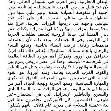
البلدان المغاربية، وغير العرب في السودان الحالي. وهذا
لأن غيرَ قليلٍ من دول العرب «المستقلة» إما تابعة لدول
أجنبية أو منقوصة السيادة بشدة، وغير قليلٍ منها دولُ
اضطهاد سياسي منظم، انتصرت للتو على أكبر تحدٍ
سياسي واجهته في تاريخها، الثورات العربية، خرجَ منه
محكوموها ممزقين منهكين مُبلبلي المَدَارك؛ وكذلك لفقرٍ
دينيِ المنشأ في حياتنا الروحية يُضعف تطلعات الحرية
في النفوس وفي المجتمعات. وبعد ذلك لأن مجتمعاتنا
مجتمعات رقابة، تراقب النساء بخاصة، وتدفع النساء
والرجال باتجاه مسالك امتثالية[2]. يُفاقم ذلك كله قربٌ
جغرافيٌ من أوروبا وتَمركزُ أهم موارد الطاقة العالمية
في شرقـ«ها» الأوسط، وهذا في عصر تاريخي يمزج بين
الرأسمالية والثورة التكنولوجية وتفاوت هائل في التطور
والقوة. الغرب الحديث بعامة، ومنه أوروبا، هو القوة
الدولية التي تجمع بين الغنى والمعرفة والتفوق العسكري
والمهارة السياسية، ومعها الحرية وبهجة الحياة، أكثر من
غيرها في عالم اليوم، وهو في الوقت نفسه السندُ المادي
والبشري والعاطفي لإسرائيل التي هي استعمار «غير
طبيعي» لفلسطين، كان الأميركيون يجاهرون علناً قبل
بدء «عملية السلام» في مدريد عام 1991، بأنهم يكفلون
تفوقه على العرب مجتمعين. وفي هذا ما يقول شيئا عن