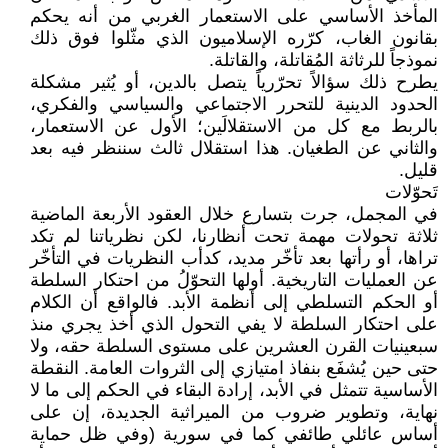
المأخذ الأساسي على الاستعمار الغربي من أنه يحكم
بقانون الغاب، كرّره الإسلاميون الذي مثّلوا فوق ذلك
نموذجاً للرثاثة المُقاتلة، والقاتلة.
يطرح ذلك سؤالاً تحرّرياً يتصل بالدين، أو يُثير مشكلة
الحدود الدينية للتحرر الاجتماعي والسياسي والفكري،
بالربط مع كل من الاستقلالَين؛ الأول عن الاستعمار،
والثاني عن الطغيان. هذا استقلال ثالث سننظر فيه بعد
قليل.
تَحوّلات
في المجمل، جرت بتسارع خلال العقود الأربعة الماضية
ثلاثة تحولات مهمة تحت أنظارنا، لكن نظرياتنا لم تكد
تراها، أو رأتها بعد تأخّر مديد، كدأب النظريات في التأخّر
عن العمليات التاريخية. أولها التحوّلُ من احتكار السلطة
أو الحكم التسلطي إلى أنظمة الأبد. فالواقع أن الكلام
على احتكار السلطة لا يفي التحول الذي أخذ يجري منذ
سبعينيات القرن العشرين على مستوى السلطة حقه، ولا
حتى حين يُشفَع بنفاذ امتيازي إلى الثروات العامة. النقطة
الأساسية تتمثل في الأبد، إرادة البقاء في الحكم إلى ما لا
نهاية، وتطوير ضروب من الميراثية الجديدة، إن على
أساس عائلي طائفي كما في سورية (وفي ظل حماية