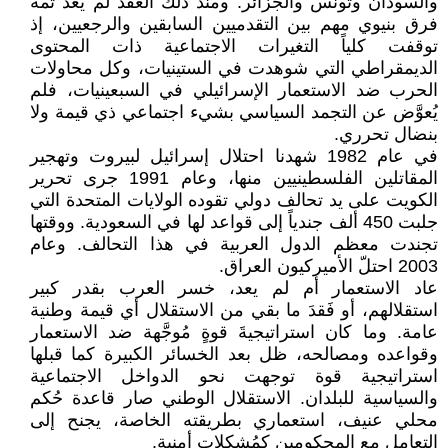
والسودان وتونس والجزائر. ومنذ ذلك العقد لم يعد ثمة
فرق بنيوي مهم بين التقدميين السابقين والرجعيين، إذ
توقفت كلياً التغيرات الاجتماعية ذات المحتوى
الديمقراطي التي شوهدت في الستينيات، وكل محاولات
الحرب ضد الاستعمار الإسرائيلي في السبعينيات، فلم
يُعوَّض عن التجمد السياسي بشيء اجتماعي ذي قيمة ولا
بنضال تحرري.
في عام 1982 شهدنا احتلال إسرائيل لبيروت وتهجير
المقاتلين الفلسطينيين منها، وعام 1991 جرى تحرير
الكويت على يد تحالف دولي تقوده الولايات المتحدة التي
جلبت 450 ألف جندياً إلى قواعد لها في السعودية. ووقتها
تجندت معظم الدول العربية في هذا التحالف. وعام
2003 احتلّ الأميركيون العراق.
عاد الاستعمار أم لم يعد، خسر العرب بقدر كبير
استقلالهم، أو فَقدَ ما بقي من الاستقلال أي قيمة وطنية
عامة. وما كان استراتيجيةَ قوةٍ مُوجَّهة ضد الاستعمار
وقواعده ومصالحه، ظل بعد الخسائر الكبيرة كما قبلها
استراتيجية قوة توجهت نحو الدواخل الاجتماعية
والسياسية للبلدان. الاستقلال الوطني صار قاعدة حُكم
محلي عنيف، استعماري بطريقته الخاصة، يجنح إلى
التعامل مع المحكومين كمُشكلات أمنية.