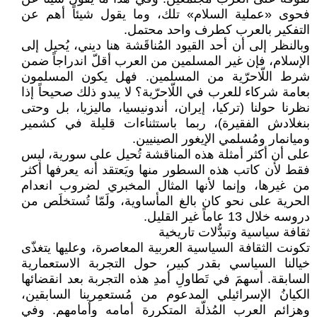
فحوى «عملية السلام» تلك، وما يقول شيئاً أهم عن
التفكير بالعرب كطرف واحد محتمل.
وبالنظر إلى أن أحد القيود المُناقَشة هنا ديني، يُحيل إلى
الإسلام، فإن غير المسلمين من العرب أقلّ اندراجاً ضمن
شرط اللّاحرّية من المسلمين. فهل يكون المسلمون
بعامة شركاء للعرب في اللّاحرّية؟ لا يبدو ذلك صحيحاً إذا
نظرنا حولنا (تركيا، إيران، أندونيسيا، ماليزيا، بل وحتى
بنغلادش الفقيرة)، ربما باستثناءات قليلة في كشمير
وميانمار ومُسلمي الإيغور الصينيين.
على أن أكثر أمثلة هذه المناقشة تُحيل على سورية، ليس
فقط لأن كاتب هذه السطور منها ويَعتقد أنه يعرفها أكثر
من غيرها، وإنما لأنها المثال المخبري لضروب انعدام
الحرية على نحو كان بالغ المأساوية، ولَمّا تُستخلَص من
دروسه خلال 13 عاماً غير القليل.
ثقافة سياسية وتبدُّلات تاريخية
تكونت الثقافة السياسية العربية المعاصرة، وعليها يتغذّى
خيالنا السياسي بقدر كبير، حول التجربة الاستعمارية
السابقة. أسهمَ في تَطاولِ أمدِ هذه التجربة بعد انقضائها
الكيانُ الإسرائيلي المدعوم من مُستعمِرينا السابقين،
وهزائم العرب المُذلّة المتكررة أمامه وأمامهم. وفي