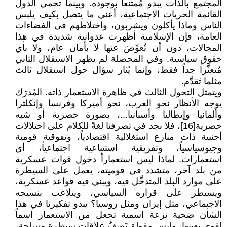
المجتمع بالذات يبدو مُمتنعاً بوجوده. وبينما تحمي الدولُ
القائمة الحريات الاجتماعية، أعني ما يتصل بكيف يلبس
الناس وماذا يأكلون ويشربون، واختلاطهم في الفضاءات
العامة، فإن الإسلامية أظهرت عدوانية شديدة في هذا
المجالات، دون أن تُعوِّضَ عنها لا بأمان عام، ولا بأي
حقوق سياسية. وفي المحصلة لم يظهر الاستقلال الثاني
مُتعثّراً جداً فقط، وإنما يُثار سؤال حول استقلال ثالث
مثلما تَقدَّم.
ويتمثل التحول الثالث في ظاهرة الاستعمار ذاته. المُدرَك
يوجه الأنظار نحو الغرب، نحو أميركا وفرنسا وإنكلترا
وألمانيا وإيطاليا وأسبانيا...، بصورة حصرية أو شبه
حصرية[16]، فلا نجد في تصرفنا لغةً للكلام على احتلالات
أجنبية ذات منازع استغلالية اقتصادياً، وتفوقية قومية
وجيوسياسياً، وتفريقية استتباعية اجتماعياً، أي
استعمارات. لماذا ليس استعماراً دخول قوات عسكرية
من بلد آخر، متشدد في قوميته، يعمل على السيطرة
على موارد البلد المتدخَّل فيه، ويبني فيه قواعد عسكرية،
ويسيطر على قراره السياسي، ويتلاعب بنسيجه
الاجتماعي، مثل إيران ومثل روسيا؟ يبدو تفكيرنا في هذا
الشأن ضحية نزعة اسمية تجعل من الاستعمار اسماً
لقوى بعينها، وليس مقولة تَصِفُ علاقات سيطرة مسلحة،