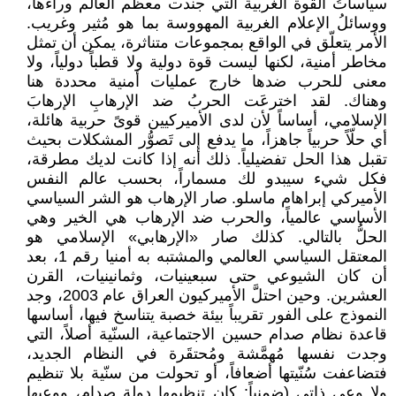
سياساتُ القوة الغربية التي جندت معظم العالم وراءها،
ووسائلُ الإعلام الغربية المهووسة بما هو مُثير وغريب.
الأمر يتعلّق في الواقع بمجموعات متناثرة، يمكن أن تمثل
مخاطر أمنية، لكنها ليست قوة دولية ولا قطباً دولياً، ولا
معنى للحرب ضدها خارج عمليات أمنية محددة هنا
وهناك. لقد اخترعَت الحربُ ضد الإرهابِ الإرهابَ
الإسلامي، أساساً لأن لدى الأميركيين قوىً حربية هائلة،
أي حلّاً حربياً جاهزاً، ما يدفع إلى تَصوُّر المشكلات بحيث
تقبل هذا الحل تفضيلياً. ذلك أنه إذا كانت لديك مطرقة،
فكل شيء سيبدو لك مسماراً، بحسب عالم النفس
الأميركي إبراهام ماسلو. صار الإرهاب هو الشر السياسي
الأساسي عالمياً، والحرب ضد الإرهاب هي الخير وهي
الحلُّ بالتالي. كذلك صار «الإرهابي» الإسلامي هو
المعتقل السياسي العالمي والمشتبه به أمنيا رقم 1، بعد
أن كان الشيوعي حتى سبعينيات، وثمانينيات، القرن
العشرين. وحين احتلَّ الأميركيون العراق عام 2003، وجد
النموذج على الفور تقريباً بيئة خصبة يتناسخ فيها، أساسها
قاعدة نظام صدام حسين الاجتماعية، السنّية أصلاً، التي
وجدت نفسها مُهمَّشة ومُحتقَرة في النظام الجديد،
فتضاعفت سُنّيتها أضعافاً، أو تحولت من سنّية بلا تنظيم
ولا وعي ذاتي (ضمنياً: كان تنظيمها دولة صدام، ووعيها