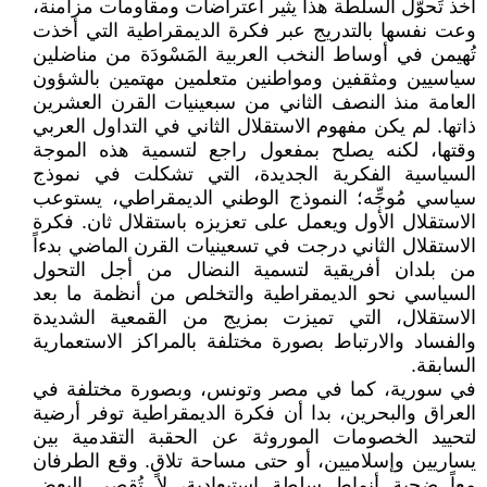
أخذ تَحوّل السلطة هذا يثير اعتراضات ومقاومات مزامنة،
وعت نفسها بالتدريج عبر فكرة الديمقراطية التي أخذت
تُهيمن في أوساط النخب العربية المَسْودَة من مناضلين
سياسيين ومثقفين ومواطنين متعلمين مهتمين بالشؤون
العامة منذ النصف الثاني من سبعينيات القرن العشرين
ذاتها. لم يكن مفهوم الاستقلال الثاني في التداول العربي
وقتها، لكنه يصلح بمفعول راجع لتسمية هذه الموجة
السياسية الفكرية الجديدة، التي تشكلت في نموذج
سياسي مُوجِّه؛ النموذج الوطني الديمقراطي، يستوعب
الاستقلال الأول ويعمل على تعزيزه باستقلال ثان. فكرة
الاستقلال الثاني درجت في تسعينيات القرن الماضي بدءاً
من بلدان أفريقية لتسمية النضال من أجل التحول
السياسي نحو الديمقراطية والتخلص من أنظمة ما بعد
الاستقلال، التي تميزت بمزيج من القمعية الشديدة
والفساد والارتباط بصورة مختلفة بالمراكز الاستعمارية
السابقة.
في سورية، كما في مصر وتونس، وبصورة مختلفة في
العراق والبحرين، بدا أن فكرة الديمقراطية توفر أرضية
لتحييد الخصومات الموروثة عن الحقبة التقدمية بين
يساريين وإسلاميين، أو حتى مساحة تلاقٍ. وقع الطرفان
معاً ضحية أنماط سلطة استبعادية، لا تُقصي البعض