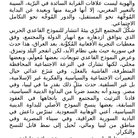
والهوية ليست علاقات القرابة السائدة في البرّية، السيبة
بالتعبير المغربي، إلا أنها قريبة منها وبعيدة عن البداية
المُوجِّهة نحو المستقبل، والدور المُوجِّه نحو التكامل
الاجتماعي.
شكَّلَ المجتمع البرّي بيئةَ انتشار للنموذج القاعدي الحربي
الذي يتوافق ازدهاره مع انهيار الدولة والمجتمع، وفق
معطيات التجربة الأفغانية المُكوِّنة. بعد العراق، هذا حدث
في سورية حيث بقي نظام الأبد، لكن انفجر البلد وتمزق.
وعرض النموذج القاعدي تنويعات، بعضها مُعولَم، وبعضها
محلي، لكنها تشارك في النزعة الاجتماعية المحافظة
المتطرفة، الفاشية بالفعل، وفي مَنزَع عدائي حيال
التعبيرات الاجتماعية والسياسية والفكرية غير الإسلامية،
بل غير السلفية. حدث مثلُ ذلك بقدرٍ ما في ليبيا، وفي
مصر. ويبدو أنه يجسد ضرباً من البداوة الدينية السياسية،
قادنا الترثيث والمجتمع البري باتجاهها في العقود
السابقة، بعضها ينسخ النموذج الأصلي للبداوة الدينية
السياسية، أعني الوهابية السعودية. تمترّس داعش في
البادية السورية العراقية، وفي سيناء المصرية وفي
مناطق من ليبيا ومالي، تُحيل إلى نمط قابل للنسخ
والتكرار.