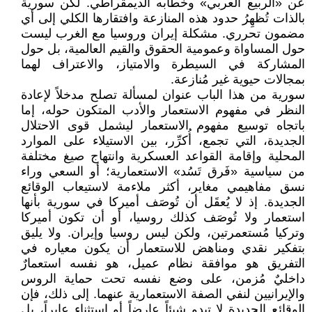
عن «الربيع العربي» وخطابه الديمقراطي. لكن سورية
بالذات تُظهِرُ حدود هذه المنازعة وافتقارها الكلي إلى أي
مضمون تحرري. مشكلة إيران وروسيا مع الغرب ليست
حول المساواة وعمومية الحقوق والقيم العالمية، بل حول
المشاركة في السيطرة والامتياز، والاعتراف لهما
بمجالات حيوية غير مُنازعة.
سورية من هذا الباب عنوان لمسألة تصلح مدخلاً لإعادة
النظر في مفهوم الاستعمار والأدب المتكون حوله، إما
باتجاه توسيع مفهوم الاستعمار ليشمل قوى الاحتلال
الجديدة، التي تجمع، أُكرِّر، بين الاستيلاء على الموارد
المحلية وإقامة القواعد العسكرية وانتهاج صيغ مختلفة
من سياسية «فَرق تَسُد» الاستعمارية؛ أو السعي وراء
نسق مفاهيمي مغاير، أكثر ملاءمة لاستيعاب الوقائع
الجديدة. إذ لا يُعقَل أن تُوصَف أميركا في سورية بأنها
استعمار ولا تُوصَف كذلك روسيا، أو أن تكون أميركا
وتركيا مُستعمرتين، ولكن ليس روسيا وإيران. ولا يليق
بتفكير نقدي ومناهض للاستعمار أن يكون معياره في
التفريق هو موافقة نظام عميل، هو نفسه استعمارٌ
داخليٌ مُزمن، على وضع نفسه تحت حماية الروس
والإيرانيين لنفي الصفة الاستعمارية عنهما. إلى ذلك، فإن
الوقائع الجديدة لا تبدو شيئاً عارِضاً أو استثناء عابراً، بل