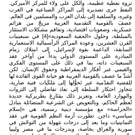
ثروة نفطية عظيمة، والكل على ولاء للمركز الأميركي.
النفط جرى تصديره إلى المراكز الصناعية في الغرب
وغيره، والسلفية إلى بلدان العرب والمسلمين في العالم.
عصفَ بالقومية التقدمية العربية مزيجٌ من هزائم
عسكرية، وصعوبات اقتصادية، وتفاقم مشكلات الاستئثار
بالسلطة، وحلول «الحقبة السعودية»[4] في سبعينيات
القرن العشرين، وعودة المراكز الرأسمالية الاستعمارية
السابقة، الداعمة بقوة لإسرائيل، إلى امتلاك زمام
المبادرة على المستوى الدولي بِدءاً من أواخر عقد
السبعينات ذاته، بما في ذلك على المستوى الفكري
والقيمي عبر أفكار الديمقراطية وحقوق الإنسان. لكن
أشدَّ ما عصف بالقومية العربية هو خيانة القوى القائدة لها
للقضية التقدّمية عبر تَحوُّلها إلى مَلكَيات فتية ضارية،
تتجاوز احتكار السلطة إلى نفاذ تفاضلي إلى الثروات
والموارد العامة، وتعزيز ذلك بمَنَازِعَ بطريركية جديدة
تُعظِّم الحاكم، وبالتعويض عن الشرعية المتضائلة بتبادل
«الحراسة» مع مؤسسة دينية رسمية، هي «إسلام
سياسي» داجن. تطورت أزمة النظم القومية في عقد
الثمانينيات وما بعد إلى درجات مَهولة من التوحّش في
سورية والعراق بخاصة، وبدرجات ما في مصر وليبيا