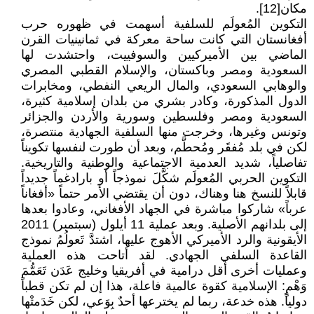
مكان[12].
التكوين المُعولَم للسلفية أسهمت في ظهوره حرب
أفغانستان التي كانت ساحة معركة في ثمانينيات القرن
الماضي بين الأميركيين والسوفييت، واحتشدت لها
السعودية ومصر وباكستان، والإسلام القطبي المصري
والوهابي السعودي، والمال الريعي النفطي، ومخابرات
الدول المذكورة، وكادر بشري من بلدان إسلامية كثيرة،
السعودية ومصر وفلسطين وسورية والأردن والجزائر
وتونس وغيرها، وخرجت منها السلفية الجهادية منتصرة،
لكن في بلد مُفقَر ومُحطَّم، وبعد أن طورت لنفسها تكويناً
تفاصلياً، شديد العدمية الاجتماعية والوطنية والتاريخية.
التكوين الحربي المُعولَم شكَّلَ نموذجاً أو بارادغماً جديداً
قابلاً للنسخ هنا وهناك، دون أن يقتضي الأمر حتماً «أفغاناً
عرباً» شاركوا مباشرة في الجهاد الأفغاني، وعادوا بعدها
إلى بلدانهم الأصلية. وبعد عملية 11 أيلول (سبتمبر) 2011
الأيقونية والرد الأميركي الأهوج عليها، اشتدَّ تَعولُمُ نموذج
القاعدة السلفي الجهادي. لقد أتاحت هذه العملية
وعمليات أخرى أقل درامية في أفريقيا وخليج عَدَن تَعَمُّمَ
وَهْمٍ: الإسلامية كقوة عالمية فاعلة، هذا إن لم تكن قطباً
دولياً. هذه خدعة، ربما لم يخترعها أحدٌ بِوَعي، لكن خَدَمتْها