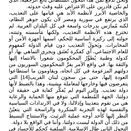
ونحن ندفع ثمن هذا التحول السلطاني بالغِ الرجعية، الذي
لم نكن قادرين على الاعتراض عليه وقتَ حدوثه.
والخاصية الأبرز لأنظمة الأبد هي قيامها على التعذيب،
الذي يرتفع في سورية ومصر لأن يكون جوهر النظام،
لكنه مُمارَس بدرجات واسعة في كل البلدان العربية. لم
تخترع هذه الأنظمة التعذيب، ولكنها مَأسسته وثبتته،
حولته إلى ركيزة أساسية للحكم، اسمها أجهزة الأمن أو
المخابرات. ويَحولُ التعذيب دون قيام الدولة كمفهوم
للعام الاجتماعي، أي كفكرة تُعتَنق ويجري التماهي بها، أو
كدولة وطنية يُطوِّرُ المحكومون شعوراً بالانتماء إليها
والثقة بها. في واقع الأمر يفرَّ المحكومون السوريون من
دولتهم المزعومة في كل اتجاه، ويقاومون ما استطاعوا
العودة إليها، حتى من سجون لبنان القريب[14] التي
يتعرضون فيها وخارجها لمعاملة مشينة، وهذا بالضبط لأنها
دولة تعذيب. وإلى اليوم لم يُفكَّر كفاية في حقيقة أن
دولتنا، الجهة المُنظَّمة التي نتوقع منها الحماية والرعاية
هي من تقوم بتعذيبنا وإذلالنا، ولا في الارتدادات السياسية
والنفسية لهذه التجربة المتكررة والراسخة التي يتعيّنُ
النظر إليها كأحد أوجه عملية الترثيث. والاستنتاج البسيط
من ذلك أن الدولة ليست دولتنا، وأننا في الواقع بلا دولة.
التحول الثاني طال الإسلامية. السلفية كحكم للأجساد في