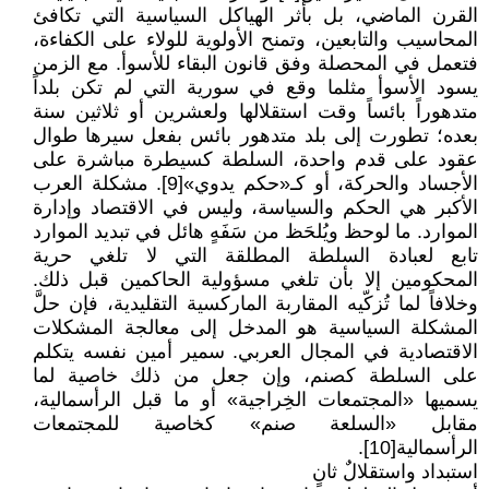
القرن الماضي، بل بأثر الهياكل السياسية التي تكافئ
المحاسيب والتابعين، وتمنح الأولوية للولاء على الكفاءة،
فتعمل في المحصلة وفق قانون البقاء للأسوأ. مع الزمن
يسود الأسوأ مثلما وقع في سورية التي لم تكن بلداً
متدهوراً بائساً وقت استقلالها ولعشرين أو ثلاثين سنة
بعده؛ تطورت إلى بلد متدهور بائس بفعل سيرها طوال
عقود على قدم واحدة، السلطة كسيطرة مباشرة على
الأجساد والحركة، أو كـ«حكم يدوي»[9]. مشكلة العرب
الأكبر هي الحكم والسياسة، وليس في الاقتصاد وإدارة
الموارد. ما لوحظ ويُلحَظ من سَفَهٍ هائل في تبديد الموارد
تابع لعبادة السلطة المطلقة التي لا تلغي حرية
المحكومين إلا بأن تلغي مسؤولية الحاكمين قبل ذلك.
وخلافاً لما تُزكّيه المقاربة الماركسية التقليدية، فإن حلَّ
المشكلة السياسية هو المدخل إلى معالجة المشكلات
الاقتصادية في المجال العربي. سمير أمين نفسه يتكلم
على السلطة كصنم، وإن جعل من ذلك خاصية لما
يسميها «المجتمعات الخِراجية» أو ما قبل الرأسمالية،
مقابل «السلعة صنم» كخاصية للمجتمعات
الرأسمالية[10].
استبداد واستقلالٌ ثانٍ