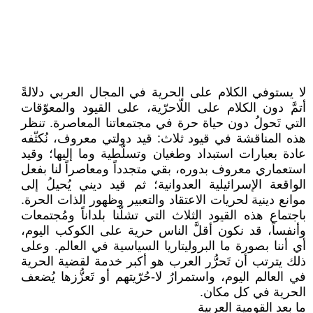
لا يستوفي الكلام على الحرية في المجال العربي دلالةً
أتمَّ دون الكلام على اللّاحرّية، على القيود والمعوّقات
التي تَحولُ دون حياة حرة في مجتمعاتنا المعاصرة. تنظر
هذه المناقشة في قيود ثلاث: قيد دولتي معروف، نُكثّفه
عادة بعبارات استبداد وطغيان وتسلّطية وما إليها؛ وقيد
استعماري معروف بدوره، بقي متجدداً ومعاصراً لنا بفعل
الواقعة الإسرائيلية العدوانية؛ ثم قيد ديني يُحيلُ إلى
موانع دينية لحريات الاعتقاد والتعبير وظهور الذات الحرة.
باجتماع هذه القيود الثلاث التي تشلّنا بلداناً ومُجتمعات
وأنفساً، قد نكون أقلَّ الناس حرية على الكوكب اليوم،
أي أننا بصورة ما البروليتاريا السياسية في العالم. وعلى
ذلك يترتب أن تَحرُّر العرب هو أكبر خدمة لقضية الحرية
في العالم اليوم، واستمرارُ لا-حُرّيتهم أو تَعزُّزها يُضعف
الحرية في كل مكان.
ما بعد القومية العربية