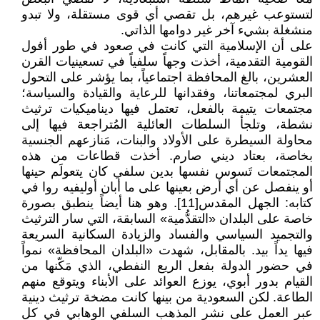
لتستوعب غيرهم، بل تقصي أي قوى مستقلة، ولا تبدو
منشغلة بشيء آخر غير دوامها الذاتي.
على أن الإسلامية التي كانت في صعود في طور أفول
القومية التقدمية، أخذت وجهاً سلفياً في تسعينيات القرن
العشرين، بالغ المحافظة اجتماعياً، بما يؤشر على التحول
البري لمجتمعاتنا، وفقدانها للرعاية والقيادة والسياسة؛
مجتمعات يتيمة بالفعل، تعتمل فيها ديناميكيات ترثيث
نشطة، وتلجأ السلطات العائلية المُتراجعة فيها إلى
محاولة السيطرة على الأولاد والبنات، مَنازعهم الجنسية
بخاصة، بعتاد ديني صارم. أخذت قطاعات من هذه
المجتمعات تَسوس نفسها بدين سلفي كان يتعولَم حينها
أو ينفصل عن أي أرض بعينها على ما أبان أوليفيه روا في
كتابه: الجهل المقدس[11]. وهو هنا أيضاً ينطبق بصورة
خاصة على البلدان «التقدُّمية» السابقة، التي سار الترثيث
والتجميد السياسي والفساد والزيادة السكانية السريعة
فيها يداً بيد. بالمقابل، شهدت «البلدان المحافظة» نمواً
في حضور الدولة بفعل الريع النفطي، الذي مَكّنها من
القيام بدور أبوي، يوزع العوائد على الأبناء ويتوقع منهم
الطاعة. لكن السعودية من بينها كانت مضخة ترثيث دينية
عبر العمل على نشر المذهب السلفي الوهابي في كل