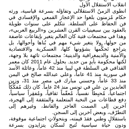
انقلاب الاستقلال الأول
انطوى الزمنُ الاستقلالي وتفاؤله بسرعة قياسية، ورثه
حكام مُزمنون بلغوا حد الإعجاز القمعي والإفسادي في
فن الحفاظ على السلطة. نتكلم على سنوات طويلة
بالعقود بين سبعينيات القرن العشرين و«الربيع العربي»،
وهذا في مجتمعات فتية كان العالم يتغير بإيقاعات عاصفة
من حولها، ولا يتغير شيء مهم في بُناها وأحوالها، بل
يتراجع تَحكُّمها بشؤونها كلها، العسكرية والاقتصادية
والأمنية والديمغرافية والدينية؛ مجتمعات تائهة بلا وجهة،
لكنها محكومة بأيدٍ من حديد. بحلول عام 2011 كان معمر
القذافي في السلطة في ليبيا منذ 42 عاماً، وعائلة الأسد
في سورية منذ 41 عاماً، وعلي عبدالله صالح في اليمن
منذ 33 عاماً، وحسني مبارك في مصر منذ 31، وزين
العابدين بن علي في تونس منذ 24 عاماً. كان ذلك مُفكِّكاً
اجتماعياً، مُحبِطاً نفسياً، مُعقّماً ثقافياً، ومُفقِراً سياسياً،
دفع قطاعات من النخبة المتعلمة والمثقفة إلى الهجرة،
آخرين إلى الصمت العاجز والقانط، وغيرهم إلى
التطرّف، وبعض آخرين إلى السجن.
باستقلالٍ وطني فقدَ قيمته، وبتحولاتٍ اجتماعية موقوفة،
ودون حياة سياسية تُتيح لسكان يتزايدون بسرعة