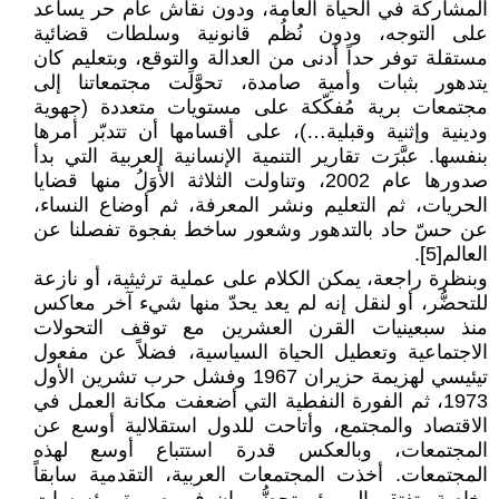
المشاركة في الحياة العامة، ودون نقاش عام حر يساعد
على التوجه، ودون نُظُم قانونية وسلطات قضائية
مستقلة توفر حداً أدنى من العدالة والتوقع، وبتعليم كان
يتدهور بثبات وأمية صامدة، تحوَّلَت مجتمعاتنا إلى
مجتمعات برية مُفكّكة على مستويات متعددة (جهوية
ودينية وإثنية وقبلية…)، على أقسامها أن تتدبّر أمرها
بنفسها. عبَّرَت تقارير التنمية الإنسانية العربية التي بدأ
صدورها عام 2002، وتناولت الثلاثة الأُوَلُ منها قضايا
الحريات، ثم التعليم ونشر المعرفة، ثم أوضاع النساء،
عن حسّ حاد بالتدهور وشعور ساخط بفجوة تفصلنا عن
العالم[5].
وبنظرة راجعة، يمكن الكلام على عملية ترثيثية، أو نازعة
للتحضُّر، أو لنقل إنه لم يعد يحدّ منها شيء آخر معاكس
منذ سبعينيات القرن العشرين مع توقف التحولات
الاجتماعية وتعطيل الحياة السياسية، فضلاً عن مفعول
تيئيسي لهزيمة حزيران 1967 وفشل حرب تشرين الأول
1973، ثم الفورة النفطية التي أضعفت مكانة العمل في
الاقتصاد والمجتمع، وأتاحت للدول استقلالية أوسع عن
المجتمعات، وبالعكس قدرة استتباع أوسع لهذه
المجتمعات. أخذت المجتمعات العربية، التقدمية سابقاً