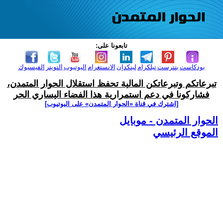
تابعونا على:
بودكاست
بنترست
تيلكرام
لينكدإن
الانستغرام
اليوتيوب
التويتر
الفيسبوك
تبرعاتكم وتبرعاتكن المالية تحفظ استقلال الحوار المتمدن،
فشاركونا في دعم استمرارية هذا الفضاء اليساري الحر
[اشترك في قناة ‫«الحوار المتمدن» على اليوتيوب]
الحوار المتمدن - موبايل
الموقع الرئيسي