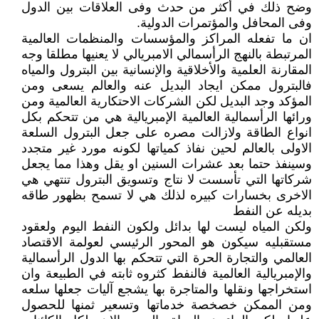
وضح ذلك في أكثر من حدث وفى العلاقات بين الدول
وفى المحافل والمؤتمرات الدولية.
ان ما تفعله المراكز والمؤسسات والمنظمات العالمية
المرتبطة بالنهج الرأسمالي الامبريالي لا يعنيها مطلقا وجه
المقارنة العلمية والأخلاقية والإنسانية بين البترول والمياه
فالبترول ممكن ايجاد البديل عنه والعالم يسعى ومن
المؤكد وجد البديل لكن الشركات الاحتكارية العالمية ومن
ورائها الرأسمالية العالمية الإمبريالية هي من تتحكم بكل
انواع الطاقة ولازالت مصره على جعل البترول السلعة
الاولى بالعالم لحين نفاذ كمياتها لكونه مورد غير متجدد
وسينفذ حتما بعد عشرات السنين او يقل وهذا مما يجعل
شركاتها التي تأسست لا نتاج وتسويق البترول تنتهي هي
الاخرى بخسارات كبيره لذلك هي لا تسمح بظهور طاقه
بديله عن النفط
ولكن المياه ليست لها بدائل ولكون النفط اليوم ولعقود
مستقبليه سيكون هو المحور الرئيسي لعولمة الاقتصاد
العالمي والتجارة الحرة التي تتحكم بها الدول الرأسمالية
والإمبريالية العالمية فالنفط كثروه ثابته في الطبيعة وان
استخراجها ونقلها والمتاجرة بها يشجع آليات جعلها سلعه
ومن الممكن خصخصة خدماتها وتسعير ثمنها للحصول