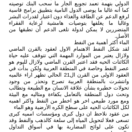
الدولي بتهمة تعمد تجويع الجار ما سحب البنك توصيته
كما أنه غالبا ما يوصى الدول النامية بتطبيق برامج قاسية
لرفع الدعم عن الطاقة والغذاء دون اعتبار لقدرات البشر
وغالبا ما يغلفها بتوصيات هامشية لرعاية الفقراء
المتضررين لا يمكن لدولة تلغى الدعم أن تطبقها من
الأصل.
الماء أكثر أهمية من النفط
لقد شكل النفط الاهتمام الاول لعقود بالقرن الماضي
ولازال يعتبر من الموارد المهمة التي تتوقف عليه حياة
الكائنات الحيه فقد اعتبر القرن الماضي ولازال لليوم هو
عصر النفط وخاصة في المنطقة العربية ولكن بدأت في
العقود الاولى من القرن ال21 الحالي تظهر اراء عالميه
وانتشرت بالمنطقة العربية تصرح وتحذر من وجود
تحولات خطيره بشأن علاقة الانسان مع الطبيعة وتطالب
وتحث دول المنطقة بالتعامل بكفاءة ومثاليه مع البيئة
ومع مورد طبيعي اخر هو اخطر من النفط واكثر اهميه
لكل الكائنات الحيه على سطح الكره الأرضية وهو الماء
من عقود نلاحظ ان دول كبرى ومؤسسات امميه كبرى
تسعى فعلا لتحويل المياه إلى سلعة كالذهب والنفط وقد
تكون على لوائح المضاربة بها في أسواق التداول