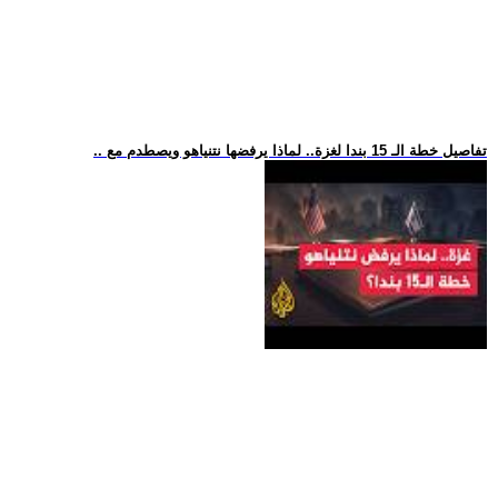
.. تفاصيل خطة الـ 15 بندا لغزة.. لماذا يرفضها نتنياهو ويصطدم مع