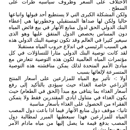
الاختلاف على السعر وظروف سياسيه طرأت على
السطح .
ولكن المشكلة الكبرى التي لا يستطيع أحد قبولها واتباعها
حاليا ولكن لها صداها المستقبلي وخطورتها هي إعطاء
البنك الدولي الحق لدول منابع الأنهار في بيع فائض المياه
دون المساس بحصص الدول المتفق عليها وهو الذى
سيغير كثيرا في العالم وقد تكون توصية البنك الدولي هذه
هي السبب الرئيسي في اندلاع حروب المياه مستقبلا
لقد كانت توصية البنك الدولي مثارا للتساؤلات في كل
مؤتمرات المياه العالمية لكون هذه التوصية تتعارض مع
مبادئ الأمم المتحدة لذلك يمكن مناقشته هذه التوصية
المتسرعة لإلغائها بسبب
أولا :- تأثير بيع المياه للمزارعين على أسعار المنتج
الزراعي خاصة الغذاء حيث سيؤدى بالتأكيد إلى رفع
أسعار الغذاء بما يتنافى مع مبدأ (الحق في الطعام) حيث
يكون الغذاء في متناول ايادي المقتدرين فقط ولا يتمكن
الفقراء من الحصول على الغذاء بأسعار مناسبة
ثانيا:- موقف دول منابع الأنهار فيما اذا باعت دول المصب
المياه للمزارعين فهذا سيعطيها المبرر لمطالبة دول
المصب بدفع قيمة ما يصل إليها من مياه مادام الأمر
أصبح بيعا وشراء.