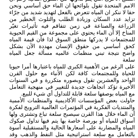
الامم المتحدة تقول بلوائحها ان الماء حق أساسي ونحن
حقا لا ننكر ان المياه تتعرض بالفعل لتهديد شديد من جرّاء
تزايد عدد السكان وزيادة الطلب والتلوث الخطير من
الزراعة والصناعة في زمن تتفاقم فيه تأثيرات تغيّر
المناخ إلا أن الماء يحتوي على مجموعة من القيم الحيوية
للمجتمعات لا يدركها منطق السوق لذا فأن قيمة المياه
كحق أساسي من حقوق الإنسان مهددة الآن بشكل
واضح نتيجة تبني منظمات عالميه مسألة جعل المياه
سلعة
على الرغم من الأهمية الكبرى للمياه باعتبارها أمرا حيويا
للحياة وللمجتمعات كافة لكن الأنباء مع حلول القرن
الواحد والعشرين تقول وبصوره متكررة و في السنوات
الأخيرة تؤكد اتجاهات جديدة للتغيير في منهجية التعامل
مع المياه بوصفها سلعة قابلة للتداول أي شيء للبيع.
حاولت بعض المؤسسات الأكاديمية والمنظمات الأممية
والمنتديات الفكرية في المؤتمرات العالمية الترويج لفكرة
أن الماء خلال هذا القرن سيصبح سلعة تباع وتشترى ولها
أسواق للمياه أو بورصة خاصة بها يتم فيها تداول صكوك
المياه والمضاربة على أسعارها الحالية والمستقبلية أسوة
بالتعامل مع سلعة استراتيجية مثل النفط والذهب وقد