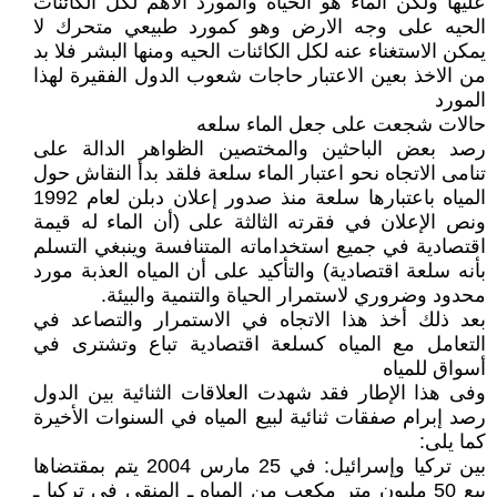
عليها ولكن الماء هو الحياة والمورد الاهم لكل الكائنات
الحيه على وجه الارض وهو كمورد طبيعي متحرك لا
يمكن الاستغناء عنه لكل الكائنات الحيه ومنها البشر فلا بد
من الاخذ بعين الاعتبار حاجات شعوب الدول الفقيرة لهذا
المورد
حالات شجعت على جعل الماء سلعه
رصد بعض الباحثين والمختصين الظواهر الدالة على
تنامى الاتجاه نحو اعتبار الماء سلعة فلقد بدأ النقاش حول
المياه باعتبارها سلعة منذ صدور إعلان دبلن لعام 1992
ونص الإعلان في فقرته الثالثة على (أن الماء له قيمة
اقتصادية في جميع استخداماته المتنافسة وينبغي التسلم
بأنه سلعة اقتصادية) والتأكيد على أن المياه العذبة مورد
محدود وضروري لاستمرار الحياة والتنمية والبيئة.
بعد ذلك أخذ هذا الاتجاه في الاستمرار والتصاعد في
التعامل مع المياه كسلعة اقتصادية تباع وتشترى في
أسواق للمياه
وفى هذا الإطار فقد شهدت العلاقات الثنائية بين الدول
رصد إبرام صفقات ثنائية لبيع المياه في السنوات الأخيرة
كما يلى:
بين تركيا وإسرائيل: في 25 مارس 2004 يتم بمقتضاها
بيع 50 مليون متر مكعب من المياه ـ المنقى في تركيا ـ