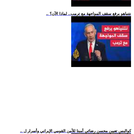
.. نتنياهو يرفع سقف المواجهة مع ترمب.. لماذا الآن؟
.. كواليس تعيين محسن رضائي أمينا للأمن القومي الإيراني وأسرار ل