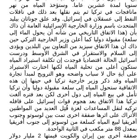
سنويا لمدة عشرين عاما. وستؤخذ المياه من نهر
مانافجات في تركيا ثم يتم نقلها بعد ذلك في ناقلات
النفط إلى عسقلان في إسرائيل. وقد علق جوناثان بيليد
المتحدث باسم وزارة الخارجية الإسرائيلية العامة آن ذاك
بأن (هذا الاتفاق التاريخي من شأنه أن يحول الماء إلى
سلعة) مقبولة دوليا كما أعلن وزير الخارجية التركي حين
ذاك أن هذا الاتفاق سيزيد من التعاون بين البلدين ويؤدى
إلى السلام والاستقرار في الشرق الأوسط ودرست
اسرائيل الحالة اقتصاديا فوجدت إن تكلفة استيراد المياه
ستكون أعلى من تحلية المياه لكنها اختارت الاستيراد
على أيةِ حال لا سباب واضحه وهو الترويج لمبدأ تجارة
المياه وقد ذكر وزير خارجية تركيا في حينها إن هذه
الاتفاقية ستحول المياه إلى سلعة مقبولة دوليا وأن تركيا
تأمل في بيع المياه إلى دول أخرى لكن بعد فتره ألغت
تركيا هذا الاتفاق بعد هجوم قوات إسرائيل على قافله
تركيه لنقل المساعدات لغزة قُتِل العديد من المواطنين
الأتراك على اثرها صفقة اخرى تمت بين لوسوتو وجنوب
أفريقيا لبيع المياه كسلعة من لوسوتو إلى جنوب أفريقيا
بمعدل 88 متر مكعب في الثانية الواحدة.
صفقة أخرى بين إيران والكويت قيمتها 2 مليار دولار