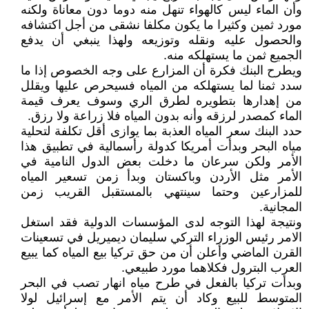
وأن الماء ليس كالهواء تنهل منه دوما دون معاناة ولكنه
مورد ثمين وكثيرا ما يكون مكلفا نشقى من أجل اكتشافه
والحصول عليه ونقله وتوزيعه ولهذا ينبغي أن يدفع
الجميع ثمن ما يستهلكه منه.
ويطرح البنك فكرة أن المزارع على وجه الخصوص إذا ما
سدد ثمنا لما يستهلكه من المياه فسيحرص عليها ويقلل
من إهدارها بتطويره لطرق الري وسوف يعرف قيمة
الماء كمصدر لرزقه وأنه بدون المياه فلا زراعة ولا رزق.
حدد البنك سعر المياه العذبة بما يوازى أقل تكلفة لتحلية
مياه البحر وبدأت أمريكا كدولة رأسمالية في تطبيق هذا
الأمر ولكن سرعان ما دخلت بعض الدول النامية في
الأمر مثل الأردن وباكستان وبدأ زمن تسعير المياه
للمزارعين وحتما سينتهي بالمستقبل القريب زمن
المجانية.
ونتيجة لهذا التوجه لدى المؤسسات الدولية فقد استغل
الامر رئيس الوزراء التركي سليمان ديميريل في تسعينات
القرن الماضي وأعلن أن من حق تركيا بيع المياه كما يبيع
العرب البترول فكلاهما مورد طبيعي.
وبدأت تركيا بالفعل في طرح مياه انهار تصب في البحر
المتوسط للبيع وكاد أن يتم الأمر مع إسرائيل لولا