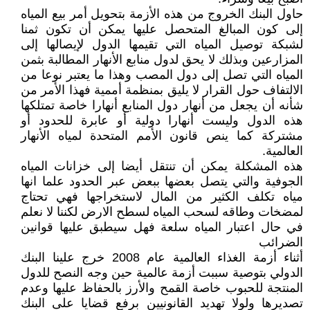
حاول البنك الخروج من هذه الأزمة بتحويل أمر بيع المياه
إلى كون المبالغ المتحصل عليها يمكن أن تكون ثمنا
لشبكة توصيل المياه التي تقيمها الدول لإيصالها إلى
المزارعين وبذلك لا يحق لدول منابع الأنهار المطالبة بثمن
المياه التي تصل إلى دول المصب وهذا ما يعتبر نوعا من
الالتفاف حول القرار لا يليق بمنظمة أممية فهذا الأمر من
شأنه أن يجعل من أنهار دول المنابع أنهارا خاصة تمتلكها
هذه الدول وليست أنهارا دولية أو عابرة للحدود أو
مشتركة كما ينص قانون الأمم المتحدة لمياه الأنهار
العالمية.
هذه المشكلة يمكن أن تنتقل أيضا إلى خزانات المياه
الجوفية والتي يتصل بعضها ببعض عبر الحدود علما انها
مياه تكلف الكثير من المال لاستخراجها فهي تحتاج
لمضخات وطاقه لسحب المياه لسطح الارض لكننا لا نعلم
في حال اعتبار المياه سلعة فهل سيطبق عليها قوانين
الضرائب
أثناء أزمة الغذاء العالمية عام 2008 خرج علينا البنك
الدولي بتوصية سببت أزمة عالمية حين وجه النصح للدول
المنتجة للحبوب خاصة القمح والأرز بالحفاظ عليها وعدم
تصديرها ولولا تهديد القانونيين برفع قضايا على البنك