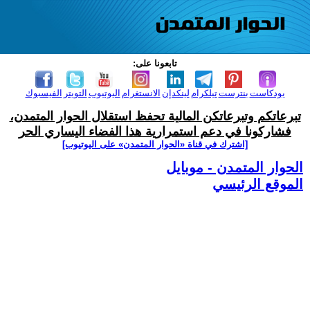
تابعونا على:
بودكاست
بنترست
تيلكرام
لينكدإن
الانستغرام
اليوتيوب
التويتر
الفيسبوك
تبرعاتكم وتبرعاتكن المالية تحفظ استقلال الحوار المتمدن،
فشاركونا في دعم استمرارية هذا الفضاء اليساري الحر
[اشترك في قناة ‫«الحوار المتمدن» على اليوتيوب]
الحوار المتمدن - موبايل
الموقع الرئيسي