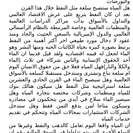
والبورصات
هل المياه ستصبح سلعة مثل النفط خلال هذا القرن
بعد ان كان النفط يتربع على عرش الاقتصاد العالمي
والتداول بالأسواق بدأت مراكز الدراسات العالمية
والمنظمات العالمية وخاصة المرتبطة بالنظام الرأسمالي
العالمي والدول الإمبريالية بالسعي الحثيث والجاد ومنذ
عقود لا دخال مورد طبيعي اخر أكثر أهمية من النفط
يرتبط بصوره كبيره بحياة الكائنات الحيه ومنها البشر وهو
الماء لجعل له قيمه اقتصاديه ولقد قيل قديما ان الماء
أحد الحقوق الإنسانية والناس شركاء في ثلاث (الماء
والكلأ والنار)فهل المياه فعلا حق من حقوق الانسان اليوم
ام سلعة تباع وتشترى وستدخل مستقبلا كسلعه بالأسواق
العالمية وهل سيصبح الماء في القرن الحادي والعشرين
سلعة استراتيجية مثل النفط هل سيكون هنالك بنوك
للمياه ومنظمات وشركات مختصه بتجارة المياه وهل
سيصير الماء سلاح في أيدي من يتحكمون في مصادره
وسيكون متاحا لمن يدفع الثمن فقط وهل ستدخل
الشركات الاستثمارات بمجالات المياه وتتحكم في تقديم
خدمات المياه
ان المياه واقعا اليوم تعامل كالذهب والنفط وغيرها من
السلع الأخرى التي يتم تداولها في السوق المالية رغم ان