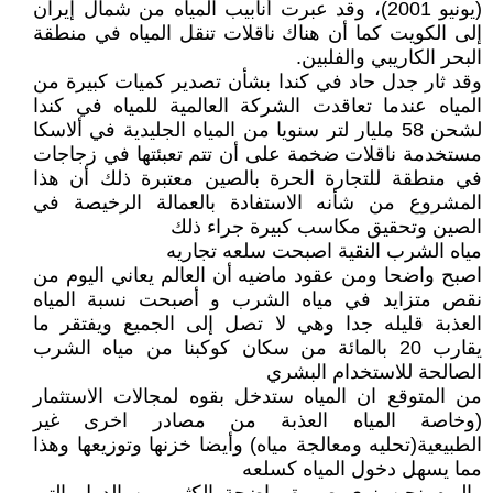
(يونيو 2001)، وقد عبرت أنابيب المياه من شمال إيران
إلى الكويت كما أن هناك ناقلات تنقل المياه في منطقة
البحر الكاريبي والفلبين.
وقد ثار جدل حاد في كندا بشأن تصدير كميات كبيرة من
المياه عندما تعاقدت الشركة العالمية للمياه في كندا
لشحن 58 مليار لتر سنويا من المياه الجليدية في ألاسكا
مستخدمة ناقلات ضخمة على أن تتم تعبئتها في زجاجات
في منطقة للتجارة الحرة بالصين معتبرة ذلك أن هذا
المشروع من شأنه الاستفادة بالعمالة الرخيصة في
الصين وتحقيق مكاسب كبيرة جراء ذلك
مياه الشرب النقية اصبحت سلعه تجاريه
اصبح واضحا ومن عقود ماضيه أن العالم يعاني اليوم من
نقص متزايد في مياه الشرب و أصبحت نسبة المياه
العذبة قليله جدا وهي لا تصل إلى الجميع ويفتقر ما
يقارب 20 بالمائة من سكان كوكبنا من مياه الشرب
الصالحة للاستخدام البشري
من المتوقع ان المياه ستدخل بقوه لمجالات الاستثمار
(وخاصة المياه العذبة من مصادر اخرى غير
الطبيعية(تحليه ومعالجة مياه) وأيضا خزنها وتوزيعها وهذا
مما يسهل دخول المياه كسلعه