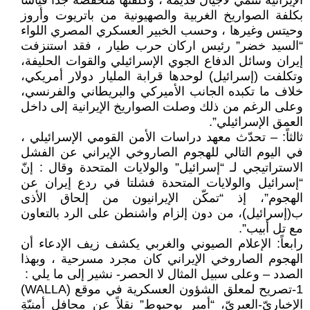
الإيرانية تنتمي لأجيال قديمة ، وكلفتها منخفضة جداً قياساً
بكلفة الصواريخ الغربية والصهيونية من باتريوت وأروز
وحيتس وغيرها ، وحسب الخبير العسكري المصري اللواء
“السيد خضر” رئيس اركان حرب طيار ، فقد استنزفت
إيران وسائل الدفاع الجوي الإسرائيلي والقوات الحليفة،
وتكلفت (إسرائيل) لوحدها قرابة المليار دولار أمريكي،
خلاف ما تكبده الجانب الأميركي والبريطاني والفرنسي،
وعلى الرغم من ذلك وصلت الصواريخ الإيرانية إلى داخل
العمق الإسرائيلي”.
ثالثاً: – تحدّث معهد دراسات الأمن القومي الإسرائيلي ،
في اليوم التالي للهجوم الصاروخي الإيراني عن الفشل
الاستراتيجي لـ “إسرائيل” والولايات المتحدة وقال : إنّ
“إسرائيل والولايات المتحدة فشلتا في ردع إيران عن
الهجوم”، إذ “تمكّن الإيرانيون من إلحاق الأذى
ب(إسرائيل)، من دون إلزام واشنطن على الرد بالتعاون
مع تل أبيب”.
رابعاً: الإعلام الصيوني والغربي يكشف زيف الإدعاء أن
الهجوم الصاروخي الإيراني كان مجرد مسرحية ، وبهذا
الصدد – وعلى سبيل المثال لا الحصر- نشير إلى ما يلي :
1-تصريح لمعلق الشؤون العسكرية في موقع (WALLA)
الإخباريّ-العبريّ، “أمير بوحبوط” نقلاً عن محافل أمنيّةٍ