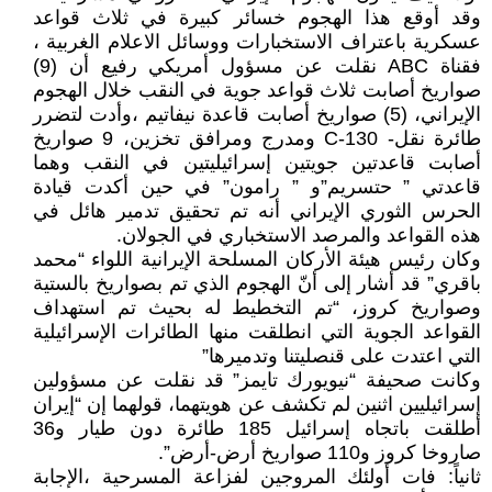
وقد أوقع هذا الهجوم خسائر كبيرة في ثلاث قواعد
عسكرية باعتراف الاستخبارات ووسائل الاعلام الغربية ،
فقناة ABC نقلت عن مسؤول أمريكي رفيع أن (9)
صواريخ أصابت ثلاث قواعد جوية في النقب خلال الهجوم
الإيراني، (5) صواريخ أصابت قاعدة نيفاتيم ،وأدت لتضرر
طائرة نقل- C-130 ومدرج ومرافق تخزين، 9 صواريخ
أصابت قاعدتين جويتين إسرائيليتين في النقب وهما
قاعدتي ” حتسريم”و ” رامون” في حين أكدت قيادة
الحرس الثوري الإيراني أنه تم تحقيق تدمير هائل في
هذه القواعد والمرصد الاستخباري في الجولان.
وكان رئيس هيئة الأركان المسلحة الإيرانية اللواء “محمد
باقري” قد أشار إلى أنّ الهجوم الذي تم بصواريخ بالستية
وصواريخ كروز، “تم التخطيط له بحيث تم استهداف
القواعد الجوية التي انطلقت منها الطائرات الإسرائيلية
التي اعتدت على قنصليتنا وتدميرها”
وكانت صحيفة “نيويورك تايمز” قد نقلت عن مسؤولين
إسرائيليين اثنين لم تكشف عن هويتهما، قولهما إن “إيران
أطلقت باتجاه إسرائيل 185 طائرة دون طيار و36
صاروخا كروز و110 صواريخ أرض-أرض”.
ثانياً: فات أولئك المروجين لفزاعة المسرحية ،الإجابة