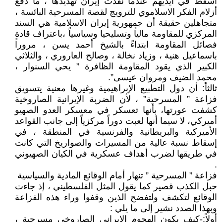
أسقط في أيديهم عندما نفذت إيران تهديدها ، ما دفع
أزلام الفكر الاسلاموي للترويج لقصة المسرحية البائسة ،
متجاهلين حقيقة أن جمهورية إيران الاسلامية هي السند
المركزي للمقاومة مالياً وتسليحيا وسياسياً ،باعتراف قادة
فصائل المقاومة ابتداءً بالشيخ أحمد يسن ، مروراً
باسماعيل هنية ، وزياد نخالة ، وصالح العاروري ، والثلاثي
الكبير الذي يقود المقاومة الظافرة ” يحي السنوار ،
محمد الضيف ومروان عيسى”.
ثالثاً: أن دول التطبيع الإبراهيمية وغيرها معنية يتسويق
فزاعة ” المسرحية” ، لأن الضربة الإيرانية الصاروخية
كشفت عورتها، بأنها تعسكر في معسكر العدو الصهيو
أميركي، لا سيما أنها لعبت دوراً مركزياً إلى جانب القواعد
الأميركية والبريطانية والفرنسية في المنطقة ، في
إسقاط نسبة عالية من المسيرات والصواريخ التي كانت
في طريقها لضرب أهداف عسكرية في الكيان الصهيوني
.
فزاعة ” المسرحية ” تنهار أمام الوقائع المادية والسياسية
حبل الكذب قصير كما يقول المثل الفلسطيني ، إذ جاءت
الوقائع لتكشف ولتفضح الذين وقفوا وراء هذه الفزاعة
وبهذا الصدد نشير إلى ما يلي :
أولاً:-كيف يكون الهجوم الإيراني الصاروخي مسرحية ،