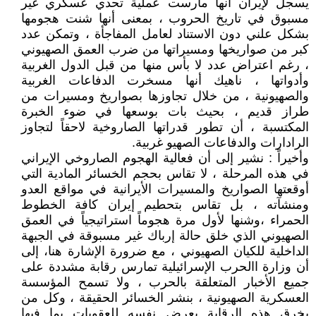
يسجل لإيران أنها مارست عملية تحدي عسكري غير
مسبوق في تاريخ الحروب ، بمعنى أنها شنت هجومها
بشكل علني دون الاستناد لعامل المفاجأة ، وتمكن عدد
كبر من صواريخها ومسيراتها من ضرب العمق الصهيوني
، رغم اعتراض عدد لا بأس منها من قبل الدول الغربية
وأدواتها ، ناهيك أنها مسخرت الدفاعات الغربية
والصهيونية ، من خلال تجاوزها بصواريخ ومسيرات من
طراز قديم ، بحيث بات بوسعها في ضوء الخبرة
المكتسبة ، أن تطور قدراتها الصاروخية لاحقاً لتجاوز
الرادارات والدفاعات الصهيو غربية.
وأخيراً : نشير إلى أن فعالية الهجوم الصاروخي الإيراني
في هذه المرحلة ، لا تقاس بحجم الخسائر المادية التي
أوقعتها الصواريخ والمسيرات الأيرانية في مواقع العدو
ومنشآته ، بل تقاس بتحطيم إيران كافة الخطوط
الحمراء ،وشنها لأول مرة هجوماً استراتيجياً في العمق
الصهيوني الذي خلق حالة إرباك غير مسبوقة في الجبهة
الداخلية للكيان الصهيوني ، مع ضرورة الإشارة هنا، إلى
أن وزارة االحرب الإسرائيلية تمارس رقابة مشددة على
جميع الأخبار المتعلقة بالحرب ، ولا تسمح المؤسسة
العسكرية الصهيونية ، بنشر الخسائر الحقيقة ، وكل من
يخرق هذه الرقابة يعرض نفسه للعقوبات بما فيها