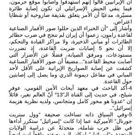
أن الإيرانيين قالوا إنهم استهدفوا وأصابوا موقع حرمون،
فيما ينفي الجيش الإسرائيلي أن تكون إصابة طائرة
مسيّرة، مدعيًا أن الأمر يتعلق بقذيفة صاروخية أو شظايا
اعتراض.
وأشار إلى "أن الخبراء الذين حللوا صور الأقمار الصناعية
لقاعدة رامون، زعموا أن إيران لم تنجح في ضرب حظائر
الطائرات أو مباني الذخيرة، ولا مراكز القيادة والتحكم،
إلا أن نحو 5 إصابات ضربت القاعدة، إذ تضررت
مستودعات، ومرفق الصيانة، فضلًا عن الأضرار التي
أصابت محيط القاعدة"...مضيفاً أن صور الأقمار الصناعية
كشفت عن إصابة الصواريخ الإيرانية على الأقل لأحد
المباني في مفاعل ديمونة الذري وما يصل إلى إصابتين
حول القاعدة.
4-أكد الباحث في معهد أبحاث الأمن القومي، عوفر
شيلح، في حديث إلى القناة الـ”13″ أنّ العالم تغير، قائلاً
إن “عدونا هو محور كامل ومتجانس، ولديه نظرية هزيمة
إسرائيل”..
5-وفي السياق ذاته تساءلت صحيفة “وول ستريت
جورنال” الأميركية عما إذا كانت “إسرائيل” ستكرر أداءها
في ظل حرب شاملة، متحدثةً عن دراسة الولايات
المتحدة و”إسرائيل” إمكان الرد بصفته واقعاً استراتيجياً