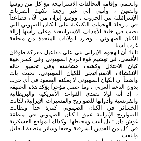
والعلمي وإقامة التحالفات الاستراتيجة مع كل من روسيا
والصين ، وأنهى إلى غير رجعة تكتيك الضربات
الإسرائيلية بين الحروب ، ووضع إيران من الآن فصاعداً
في مرحلة الهجمات التكتيكية على الكيان الصهوني التي
تصب في خانة الأهداف الاستراتيجية وعلى رأسها إزالة
الكيان الصهيوني ، وطرد الولايات المتحدة من منطقة
غرب آسيا .
ثالثا: أن الهجوم الإيراني بنى على مفاعيل معركة طوفان
الأقصى، في تهشيم قوة الردع الصهيوني وفي كسر هيبة
كيان الاحتلال وكشف هشاشته وفي تحقيق حالة
الانكشاف الاستراتيجي للكيان الصهيوني، بحيث بات
واضحاً أن الكيان الصهيوني لا يمكنه الصمود في أي حرب
بدون الدعم الغربي ، وما حصل مؤخراً يؤكد هذه الحقيقة
، إذ أنه لولا تصدي القواعد الأمريكية والبريطانية
والفرنسية وأدواتها للصواريخ والمسيرات الإيرانية، لكانت
الخسائر في الكيان الصهيوني كبيرة جداً ولطالت
الصواريخ الإيرانية عمق الكيان الصهيوني في منطقة
غوش دان ” تل أبيب ومحيطها” وكذلك المواقع العسكرية
في كل من القدس الشرقية وحيفا وسائر منطقة الجليل
والنقب .