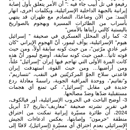
رفيعةٍ في تل أبيب جاء فيه :” أن الأمر يتعلق بأول إصابة
إيرانية بالجبهة الداخلية الإسرائيلية، وبكلمات أخرى، انهار
السد: من الآن وصاعدًا، التصادم مع طهران قد ينتهي
بأسراب من الطائرات المسيرة وبهجوم بالصواريخ
باليستية كالتي رأيناها بالأمس”
2- كما رأى المحلل العسكري في صحيفة ” إسرائيل
هيوم” الإسرائيلية، يوآف ليمور، أنّ الهجوم الإيراني “كان
غير عادي مرّتين”، من حيث كونه سابقة أولاً، ومن حيث
قوته ثانياً…فمن حيث كونه سابقة، أوضح ليمور أنّ هذه
كانت المرة الأولى التي تهاجم فيها إيران “إسرائيل” علناً،
ومن أراضيها… ومن حيث القوة، استهدفت إيران
قاعدتي سلاح الجوّ المركزيّتين في النقب، “نتساريم”،
و”نفاتيم”، ووحدة المراقبة الجوية، راسمةً معادلة ردع
جديدة في مقابل “إسرائيل”، كي تمنع أي هجمات
مستقبلية ضدّها وضدّ مصالحها.
3- أوضح الباحث في الحروب الإسرائيلية، أور فيالكوف،
في تقرير نشرته صحيفة “معاريف”،بتاريخ 17 أبريل
2024، أن طائرة مسيّرة إيرانية تمكنت من اختراق
منطقة “حرمون” وإصابتها، بعكس ادعاءات الجيش
الإسرائيلي بعدم اختراق أي مسيّرة (إسرائيل)، لافتًا إلى