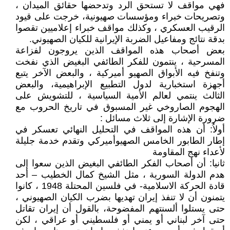
فهي مواقف لا تستحق الرد وتدحضها حقائق الميدان ،
وتصريحات خبراء ومؤسسات صهيونية، خرجت على قيود
الرقيب العسكري ، وكذلك مواقف خبراء إعلاميين تقصوا
بدقة نتائج ومفاعيل الضربة الإيرانية للكيان الصهيوني.
بعض أصحاب هذه المواقف الذين يروجون لفزاعة
المسرحية ، ينتمون للفكر الطائفي البغيض الذي نفخت
وتنفخ فيه الأبواق الصهيو أميركية ، والبعض الآخر يتبع
أجهزة استخبارية لدول التطبيع الإبراهيمية، والبعض
الثالث ينتمي لعالم الأمية السياسية ، للتشويش على
الهجوم الصاروخي غير المسبوق في تاريخ الحروب مع
ضرورة الإشارة إلى ثلاث مسائل :
أولاُ: أن هذه المواقف في التحليل النهائي تعسكر في
إطار الطابور الخامس الصهيوأميركي وتقدم خدمة جليلة
لأعداء نهج المقاومة
ثانيا: أن أصحاب الفكر الطائفي البغيض الذين سعوا إلى
هدم الدولة السورية ، مثل الشيخ كمال الخطيب – أحد
قادة الحركة الاسلامية- في فلسين المحتلة 1948 ، كانوا
يتمنون أن لا تنفذ إيران تهديها بضرب الكيان الصهيوني ،
حتى يستلوا ألسنتهم المفضوحة، بالقول أن إيران تقاتل
حتى آخر لبناني أو يمني أو فلسطيني أو عراقي ، لكن