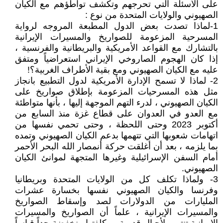
على الأسئلة التي تحرجهم وتكشف تواطؤهم مع الكيان
الصهيوني والولايات المتحدة من نوع :
1-لماذا تصدت بعض الدول المطبعة المروجه لرواية
المسرحية المزعومة للصواريخ والمسيرات الإيرانية
بالتشارك مع القواعد الأمريكية والبريطانية والفرنسية ،
إذا كان الهجوم الصاروخي الإيراني استعراضياً ومتفق
عليه مع الكيان الصهيوني ومع بقية الأطراف الغربية؟!
2- لماذا لا تسمح الإدارة الأمريكية لدول التطبيع بانجاز
مثل هذه المسرحيات المزعومة بإطلاق صواريخ على
الكيان الصهيوني ، لدرء التهم الموجهة إليها ، بأنها متواطئة
مع العدو في العدوان على قطاع غزة منذ السابع من
أكتوبر 2023 وحتى اللحظة ، وحتى تحمي نفسها من
اتهامات شعوبها التي تتهمها بدعم الكيان الصهيوني وتمده
بما يلزمه ، بعد أن أغلقت حركة أنمصار الله البحر الأحمر
أمام السفن الإسرائيلية وغيرها المتجهة لموانئ الكيان
الصهيوني.
3- ولماذا تكلف كل من الولايات المتحدة وبريطانيا
وفرنسا والكيان الصهيوني نفسها بخسارة عشرات
المليارات من الدولارات لصد وإسقاط الصواريخ
والمسيرات الإيرانية ، علماً أن الصواريخ والمسيرات