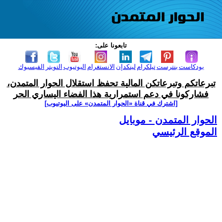
تابعونا على:
بودكاست
بنترست
تيلكرام
لينكدإن
الانستغرام
اليوتيوب
التويتر
الفيسبوك
تبرعاتكم وتبرعاتكن المالية تحفظ استقلال الحوار المتمدن،
فشاركونا في دعم استمرارية هذا الفضاء اليساري الحر
[اشترك في قناة ‫«الحوار المتمدن» على اليوتيوب]
الحوار المتمدن - موبايل
الموقع الرئيسي