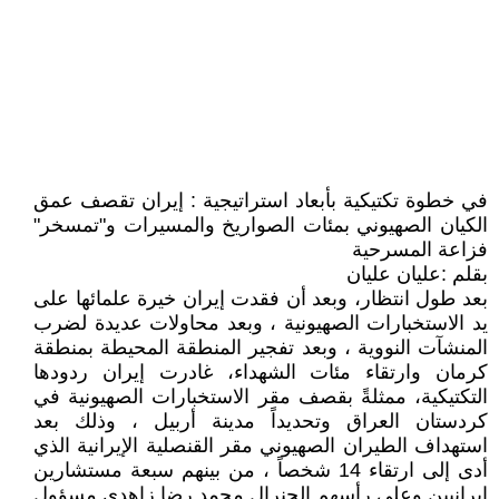
في خطوة تكتيكية بأبعاد استراتيجية : إيران تقصف عمق
الكيان الصهيوني بمئات الصواريخ والمسيرات و"تمسخر"
فزاعة المسرحية
بقلم :عليان عليان
بعد طول انتظار، وبعد أن فقدت إيران خيرة علمائها على
يد الاستخبارات الصهيونية ، وبعد محاولات عديدة لضرب
المنشآت النووية ، وبعد تفجير المنطقة المحيطة بمنطقة
كرمان وارتقاء مئات الشهداء، غادرت إيران ردودها
التكتيكية، ممثلةً بقصف مقر الاستخبارات الصهيونية في
كردستان العراق وتحديداً مدينة أربيل ، وذلك بعد
استهداف الطيران الصهيوني مقر القنصلية الإيرانية الذي
أدى إلى ارتقاء 14 شخصاً ، من بينهم سبعة مستشارين
إيرانيين وعلى رأسهم الجنرال محمد رضا زاهدي مسؤول