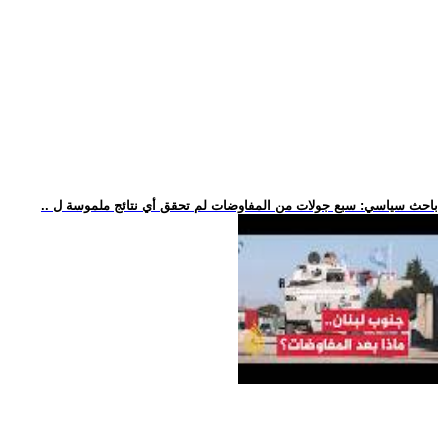
.. باحث سياسي: سبع جولات من المفاوضات لم تحقق أي نتائج ملموسة ل