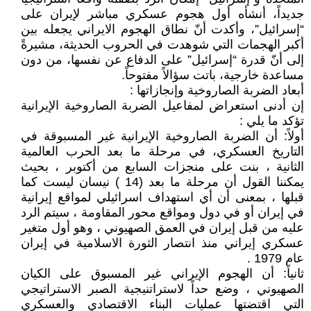
جديداً، أنشأه أول هجوم عسكري مباشر لإيران على
“إسرائيل”، وأكدت أنّ نطاق الهجوم الايراني يجعله بين
أكبر الهجمات التي شوهدت في الحروب الحديثة، مشيرةً
إلى أنّ قدرة “إسرائيل” على الدفاع عن نفسها، من دون
مساعدة خارجية، باتت سؤالاً مفتوحاً.
أبعاد الضربة الصاروخية وإنجازاتها :
إن أدنى استعراض لمفاعيل الضربة الصاروخية الإيرانية
تؤكد ما يلي :
أولاً: أن الضربة الصاروخية الإيرانية غير المسبوقة في
التاريخ العسكري، في مرحلة ما بعد الحرب العالمية
الثانية ، بنت على منجزات السابع من أكتوبر ، بحيث
يمكننا القول أن مرحلة ما بعد (14 ) نيسان ليست كما
قبلها ، بمعنى أن أي استهداف اسرائيلي لمواقع إيرانية
في إيران أو في دول ومواقع محور المقاومة ، سيتم الرد
عليه من قبل إيران في العمق الصهيوني ، وهو أول متغير
عسكري إيراني منذ انتصار الثورة الاسلامية في إيران
عام 1979 .
ثانياً: أن الهجوم الإيراني غير المسبوق على الكيان
الصهيوني ، وضع حداً لاستراتنيجية الصبر الاستراتيجي
التي اقتضتها عمليات البناء الاقتصادي والعسكري