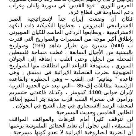
الحرس الثوري ” قوة القدس” في سورية ولبنان وعراب
دعم المقاومة في قطاع غزة.
فكان أن وضعت إيران حداً لإستراتيجية الصبر
الاستراتيجي المدروس ، بخطوتها التكتيكية ذات النكهة
الاستراتيجية ، وبطابعها الردعي الحاسم للكيان الصهيوني
بإطلاق أكبر موجة من المسيرات والصواريخ التي قدرت
ب (500) مسيرة من طراز شاهد (136) وصواريخ
باليستية من الأجيال السابقة ، غطت مساحة فلسطين
المحتلة من الجليل وحتى النقب ، إضافة إلى الجولان
السوري ، مستهدفة القواعد التي انطلقت منها الصواريخ
الصهيونية لضرب القنصلية الإيرانية في دمشق ، وهي
قاعدة ” نيفاتيم” في النقب – وهي الحظيرة والقاعدة
الرئيسية لمقاتلات إف-35 – التي تبعد عن الحدود الغربية
لإيران حوالي 1100 كيلومتر ، وكذلك قاعدتي حتسريم
ورامون في صحراء النقب قرب مدينة بئر السبع إضافة
لمحطة الرصد الاستخباري في جبل الشيخ في الجولان .
الطابور الخامس وحديث المسرحية
لن نتوقف كثيراً أمام الترهات والمواقف المواقف
المسبقة ، التي تحاول أن تعاند الحقائق الملموسة بزعمها
أن الضربة الصاروخية الإيرانية لا تعدو كونها مسرحية ،