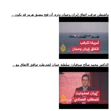
.. واشنطن تترقب اتفاق إيران وعمان وترى أن فتح مضيق هرمز قد يكون
.. الدكتور محمد صالح صدقيان: سلطنة عمان اشترطت توافق الاتفاق مع