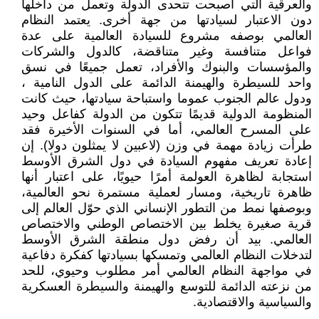
والعرقية التي أصبحت تتحدى الدولة وتعمل من داخلها
دون الاعتبار لسيادتها من جهة أخرى. يعتمد النظام
العالمي بوصفه مشروع للسيادة العالمية على عدة
فواعل متنافسة وغير متناقضة، كالدول والشركات
والمؤسسات والبنوك والأفراد، تعمل جميعًا في نسق
واحد للسيطرة والهيمنة الدائمة على الدول النامية ،
ودول عالم الجنوب عموما واستباحة سيادتها، حيث كانت
المنظومة الدولية قديمًا تتكون من الدولة كفاعل وحيد
على المسرح العالمي، أما في السنوات الأخيرة فقد
طرأت زيادة مهمة في وزن (لاعبين لا يمثلون دولا). إن
إعادة تعريف مفهوم السيادة في دول الشرق الأوسط
استجابة لظاهرة العولمة أمرًا حيويًا، على اعتبار أنها
ظاهرة تاريخية، ومسار لعملية مستمرة نحو العالمية،
وبوصفها نمط من التطور الإنساني الذي حوّل العالم إلى
قرية صغيرة يخلط بين الاختصاص الوطني والاختصاص
العالمي. بيد أن رفض دول منطقة الشرق الأوسط
لتدخلات النظام العالمي وتمسكها بسيادتها كفكرة دفاعية
في مواجهة النظام العالمي أمر مطلوب وحيوي، للحد
من نزعته الدائمة للتوسع والهيمنة والسيطرة العسكرية
والسياسية والاقتصادية.