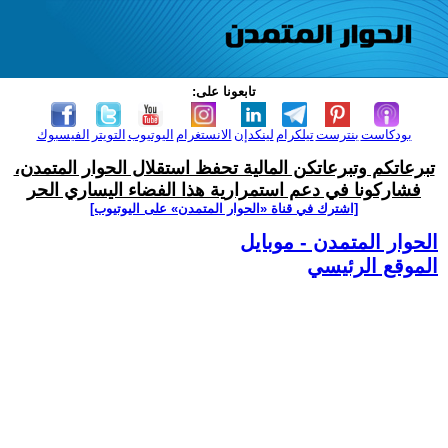
تابعونا على:
بودكاست
بنترست
تيلكرام
لينكدإن
الانستغرام
اليوتيوب
التويتر
الفيسبوك
تبرعاتكم وتبرعاتكن المالية تحفظ استقلال الحوار المتمدن،
فشاركونا في دعم استمرارية هذا الفضاء اليساري الحر
[اشترك في قناة ‫«الحوار المتمدن» على اليوتيوب]
الحوار المتمدن - موبايل
الموقع الرئيسي