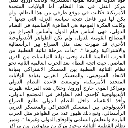
قوة الدولة مرادفة لقوتها العسكرية، وكانت أوروبا تمثل
مركز الثقل في هذا النظام. أما الولايات المتحدة
الأمريكية فكانت في موقع طرفي من هذا النظام، ولم
يكن لها دور فاعل نتيجة سياسة العزلة التي تتبعها “.
وكانت الفكرة القومية هي الظاهرة الأساسية في النظام
الدولي، فهي أساس قيام الدول وأساس الصراع بين
المصالح القومية للدول، ولم تكن الظواهر الأيديولوجية
الأخرى قد ظهرت بعد، مثل الصراع بين الرأسمالية
والاشتراكية وغيرها “. *بدأت مرحلة ثنائية القطبية من
الحرب العالمية الثانية وحتى نهاية الثمانينيات من القرن
الماضي. حيث اتجه النظام بعد الحرب العالمية الثانية نحو
نظام الثنائية القطبية بين المعسكر الاشتراكي بقيادة
الاتحاد السوفيتي، والمعسكر الغربي بقيادة الولايات
المتحدة الأمرييكية، وتوسعت قاعدة النظام الدولي
ومراكز القوى خارج أوروبا. وخلال هذه المرحلة ظهرت
الأيديولوجية كإحدى أهم الظواهر في المجتمع الدولي،
وأخذ الانقسام داخل النظام الدولي طابع الصراع
الأيديولوجي بين المعسكر الاشتراكي والمعسكر الغربي
الرأسمالي، وتبع ذلك ظهور عدد من الظواهر مثل الحرب
الباردة والتعايش السلمي والوفاق الدولي وغيرها “. وتميز
نظام القطبية الثنائية بوجود مركزين متفوقين من مراكز