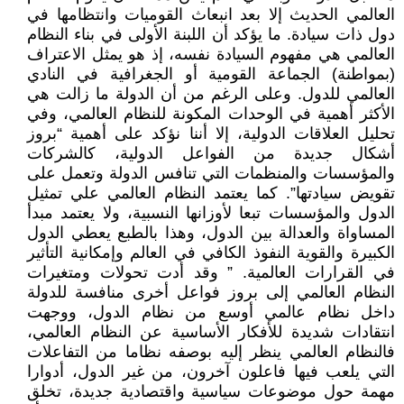
العالمي الحديث إلا بعد انبعاث القوميات وانتظامها في
دول ذات سيادة. ما يؤكد أن اللبنة الأولى في بناء النظام
العالمي هي مفهوم السيادة نفسه، إذ هو يمثل الاعتراف
(بمواطنة) الجماعة القومية أو الجغرافية في النادي
العالمي للدول. وعلى الرغم من أن الدولة ما زالت هي
الأكثر أهمية في الوحدات المكونة للنظام العالمي، وفي
تحليل العلاقات الدولية، إلا أننا نؤكد على أهمية “بروز
أشكال جديدة من الفواعل الدولية، كالشركات
والمؤسسات والمنظمات التي تنافس الدولة وتعمل على
تقويض سيادتها”. كما يعتمد النظام العالمي علي تمثيل
الدول والمؤسسات تبعا لأوزانها النسبية، ولا يعتمد مبدأ
المساواة والعدالة بين الدول، وهذا بالطبع يعطي الدول
الكبيرة والقوية النفوذ الكافي في العالم وإمكانية التأثير
في القرارات العالمية. ” وقد أدت تحولات ومتغيرات
النظام العالمي إلى بروز فواعل أخرى منافسة للدولة
داخل نظام عالمي أوسع من نظام الدول، ووجهت
انتقادات شديدة للأفكار الأساسية عن النظام العالمي،
فالنظام العالمي ينظر إليه بوصفه نظاما من التفاعلات
التي يلعب فيها فاعلون آخرون، من غير الدول، أدوارا
مهمة حول موضوعات سياسية واقتصادية جديدة، تخلق