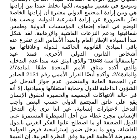
وتتوسع في تفسير مفهومه، لكنها تخلط عمدا بين إرادتها
هي وبين إرادة المجتمع الدولي معتبرة أن إرادتها الخاصة
تعبّر بالضرورة عن إرادة الشرعية الدولية. ويصب هذا
الوضع في اتجاه إضعاف المؤسسات الدولية وطمس
شفافيتها ودعم النزعات الفاشية والإرهابية. لقد شكل
مبدأ السيادة الإطار العام والمبدأ الأساس الذي تتفرع عنه
باقي المبادئ القانونية الحاكمة للدولة وعلاقاتها مع
أشخاص القانون الدولي الأخرى، فمنذ عهد
“واستفاليا”سنة 1648” والذي انبثق عنه مبدأ عدم التدخل،
والذي أكده ميثاق الأمم المتحدة طبقًا للمادة2/7
والمادة2/4، وأكده أيضًا القرار الأممي رقم 2131 الصادر
عن الجمعية العامة والمتضمن عدم جواز التدخل في
الشؤون الداخلية للدول وحماية استقلالها وسيادتها، إلا أنه
في حالة الانتهاكات الجسيمة والخطيرة لحقوق الإنسان
يقع على عاتق المجتمع الدولي حسب البعض واجب
التدخل لاعتبارات إنسانية، غير اننا نرى بأن التدخل
الإنساني مجرد غطاء من أجل السيطرة المستمرة على
الدول الضعيفة أو ما اصطلح عليها الفكر الغربي بالدول
الفاشلة، وهو ما يدخل ضمن إستراتيجية فرض العولمة
ودمقرطة الأنظمة العربية وفق النظرة الغربية. إن القيمة