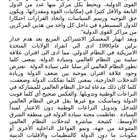
القوى الدولية، ويحيط بكل مركز منها عدد من الدول
التابعة والأقل كثيرا في إمكانيات القوة ومقدراتها، ويكون
حق التوجيه ورسم السياسات واتخاذ القرارات احتكارا
للدول المسيطرة في داخل كل واحد من هذين المركزين
من مراكز القوى الدولية".
وبعد انهيار المعسكر الاشتراكي المريع بعد هدم جدار
برلين عام1990 ادى الى انفراد الولايات المتحدة
الامريكية في النظام الدولي. مما ادى الى اقتران علاقة
سلبية بين النظام العالمي وسيادة الدولة. بمعنى كلما
تطور النظام العالمي أثر سلبا على سيادة الدولة . نفترض
وجود علاقة اقتران موجبة بين ضعف الدولة وزيادة
التدخلات الخارجية، بمعنى كلما تفككت الدولة وضعفت،
كلما كان ذلك مدعاة لتدخل النظام العالمي للمشاركة في
النزاعات الوطنية وتدويلها. والعكس صحيح أي كلما قويت
الدولة وتماسكت مع غيرها يقل فرص النظام العالمي
للتدخل وتدويل النزاعات الوطنية دون الاعتبار لمبدأ
السيادة . تعاظمت محنة سيادة الدولة في منطقة الشرق
الأوسط، كنتيجة مباشرة لتدخلات النظام العالمي
المتنوعة من جهة، ونمو الفواعل الداخلية الأخرى أو
مكونات ما دون الدولة كالتنظيمات والأقليات الدينية