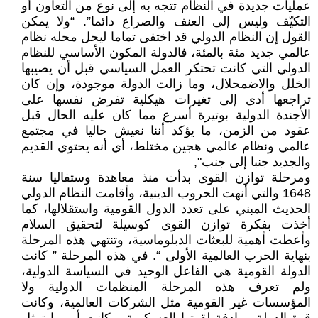
عمليات جديدة في النظام تتجه به إلى نوع من التعاون أو
التكيّف وليس إلى العنف والصراع دائما”. “ولا يمكن
القول إن النظام الدولي قد اختفى تماما ليحل محله نظام
عالمي جديد مئة بالمئة، فالدولة المكون الأساسي للنظام
الدولي التي كانت تحتكر العمل السياسي قبل أن يصيبها
الخلل والاضمحلال، وما زالت الدولة موجودة، وإن كان
تراجعها أدى إلى تغيرات هيكلية تفرض نفسها على
الأجندة الدولية بوتيرة أسرع مما كان عليه الحال قبل
عقود من الزمن، ما يؤكد أننا نعيش حاليا في مجتمع
عالمي ونظام عالمي هجين مختلط، أي أنه يحتوي القديم
والجديد جنبا إلى جنب",
ومرحلة توازن القوى بدأت منذ معاهدة وستفاليا سنة
1648 والتي أنهت الحروب الدينية، وأقامت النظام الدولي
الحديث المبني على تعدد الدول القومية واستقلالها، كما
أخذت بفكرة توازن القوى كوسيلة لتحقيق السلام
وأعطت أهمية للبعثات الدبلوماسية، وتنتهي هذه المرحلة
بنهاية الحرب العالمية الأولى “. في هذه المرحلة ” كانت
الدولة القومية هي الفاعل الوحيد في السياسة الدولية،
ولم تعرف هذه المرحلة المنظمات الدولية ولا
المؤسسات غير القومية مثل الشركات العالمية، وكانت