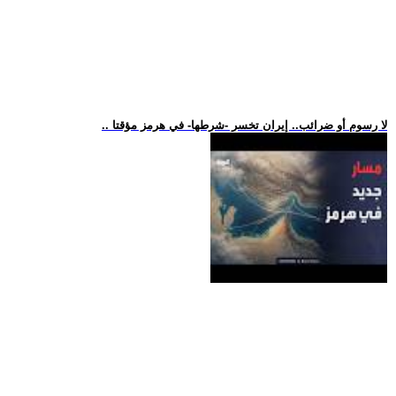
.. لا رسوم أو ضرائب.. إيران تخسر -شرطها- في هرمز مؤقتا