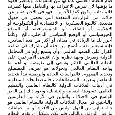
قيام النظام العالمي ،لما لها من المقومات وعناصر القوة
ما يؤهلها لأن تفرض الاعتراف بها والتعامل معها كطرف
قائم بذاته ويكون كفؤ للآخرين . فهو في الأخير تعبير عن
حالات من التوازنات المعقدة التي تحصل في حقول
متعددة، كالقوة العسكرية أو الاقتصادية أو التكنولوجية أو
الإعلامية أو الثقافية أو الديموغرافية، أو الموقع
الجيوسياسي أو الوضع السياسي الداخلي…الخ، وكلما
أحرز بلد ما الريادة في ميدان أو أكثر من هذه الميادين،
فإنه سيعتبر نفسه أصبح من حقه أن يشارك في صناعة
القرار على الصعيد العالمي، وأن يسمع رأيه في المحافل
الدولية ويفرض وجهة نظره، وإن اقتضى الأمر تمرد على
النظام العالمي القائم وسعى إلى تقويضه. و أهم ما
يواجه النظام العالمي وتحولاته هو تعريف المصطلح
وتحديد المفهوم، فالدراسات الجادة والرصينة تبدأ بتحديد
المفاهيم وتعريف المصطلحات ، فالمصطلحات المتداولة
في أدبيات العلاقات الدولية كالنظام العالمي والتنظيم
العالمي، تسودها الضبابية والتشابك، ويعود ذلك إلي القدر
الواسع في الاختلاف والتباين في الآراء بين الدارسين
والباحثين في مجال العلاقات الدولية. فالنظام العالمي هو
حالة توازن بين الدول، وليس بين الأفراد أو بين جماعات
ما قبل الدولة، وبالتالي فلم يكن ممكنا أن يقوم النظام