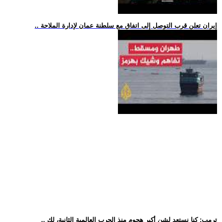
.. إيران تعلن قرب التوصل إلى اتفاق مع سلطنة عمان لإدارة الملاحة
.. ترمب: كنا نستعد لشن أكبر هجوم منذ الحرب العالمية الثانية، لك