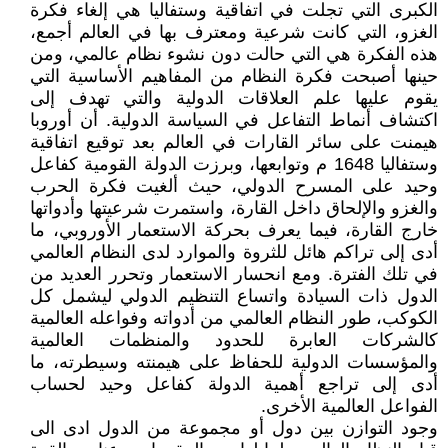
الكبرى التي تجلت في اتفاقية وستفاليا هي إلغاء فكرة
الغزو، التي كانت شرعية ومعترف بها في العالم أجمع،
هذه الفكرة هي التي حالت دون نشوء نظام عالمي، ومن
حينها أصبحت فكرة النظام من المفاهيم الأساسية التي
يقوم عليها علم العلاقات الدولية والتي تهدف إلى
اكتشاف أنماط التفاعل في السياسة الدولية. أن أوروبا
هيمنت على سائر القارات في العالم بعد توقيع اتفاقية
وستفاليا 1648 م وتوابعها، وبرزت الدولة القومية كفاعل
وحيد على المسرح الدولي، حيث ألغيت فكرة الحرب
والغزو والإلحاق داخل القارة، واستمرت شرعيتها وأدواتها
خارج القارة، فيما يعرف بحركة الاستعمار الأوروبي، ما
أدى إلى تراكم هائل للثروة والموارد لدى النظام العالمي
في تلك الفترة. ومع انحسار الاستعمار وتحرر العديد من
الدول ذات السيادة واتساع التنظيم الدولي ليشمل كل
الكوكب، طور النظام العالمي من أدواته وفواعله العالمية
كالشركات العابرة للحدود والمنظمات العالمية
والمؤسسات الدولية للحفاظ على هيمنته وسيطرته، ما
أدى إلى تراجع أهمية الدولة كفاعل وحيد لحساب
الفواعل العالمية الأخرى.
وجود التوازن بين دول أو مجموعة من الدول ادى الى