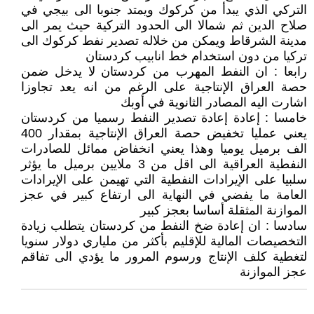
التركي الذي يبدأ من كركوك ويمتد جنوبا الى بيجي في
صلاح الدين ثم شمالا الى الحدود التركية حيث يمر الى
مدينة الشرقاط ويمكن من خلاله تصدير نفط كركوك الى
تركيا من دون استخدام خط انابيب كردستان
رابعا : ان النفط المهرب من كردستان لا يدخل ضمن
حصة العراق الإنتاجية على الرغم من انه يعد تجاوزا
اشارت اليه المصادر الثانوية في أوبك
خامسا : إعادة إعادة تصدير النفط رسميا من كردستان
يعني عمليا تخفيض حصة العراق الإنتاجية بمقدار 400
الف برميل يوميا وهذا يعني انخفاض ممائل للصادرات
النفطية العراقية الى اقل من 3 ملايين برميل ما يؤثر
سلبيا على الإيرادات النفطية التي تهيمن على الإيرادات
العامة ما يفضي في النهاية الى ارتفاع كبير في عجز
الموازنة المثقلة أساسا بعجز كبير
سادسا : ان إعادة ضخ النفط من كردستان يتطلب زيادة
التخصيصات المالية للإقليم بأكثر من ملياري دولار سنويا
لتغطية كلف الإنتاج ورسوم المرور ما يؤدي الى تفاقم
عجز الموازنة