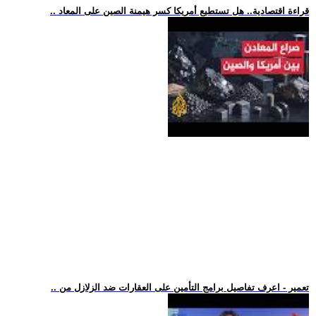
.. قراءة اقتصادية.. هل تستطيع أمريكا كسر هيمنة الصين على المعاد
.. تعمير - اعرف تفاصيل برامج التأمين على العقارات ضد الزلازل من