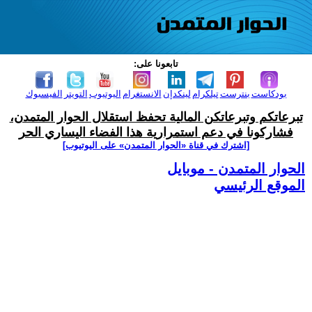
تابعونا على:
بودكاست
بنترست
تيلكرام
لينكدإن
الانستغرام
اليوتيوب
التويتر
الفيسبوك
تبرعاتكم وتبرعاتكن المالية تحفظ استقلال الحوار المتمدن،
فشاركونا في دعم استمرارية هذا الفضاء اليساري الحر
[اشترك في قناة ‫«الحوار المتمدن» على اليوتيوب]
الحوار المتمدن - موبايل
الموقع الرئيسي