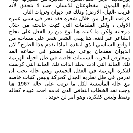
بائع الليمون- مقطوعتان للانسان- حب لا يتحقق لأنه
قريب -النيل- الارض) وذلك في ديوان وتريات النار.
عرفت الرجل من خلال شعره فقد نحر في سني عمره
الاولى ، ولكن المقدمات التي كتبت عالجته من خلال
مرحلته ولكن ما كتبته هنا نوع من رد الفعل على نجاح
الشاعر عبر لغته. هنا يبقى الشعر شعر على مساحه من
الواقع السياسي الذي انتقده. لماذا نقدم هذا الطرح؟ لان
الديوان مقدمان بوعي جيله كعضو في جماعه الغد
ومعارض لتجربه الستينيات خاصه في ظل اجواء الهزيمة
تلك الحالة التي ادت لجلد الذات تلك الحالة التي كرست
لفكره الهزيمة في العقل الجمعي وهي حاله يجب ان
تدرس في ظل نظريه الجدل كحركة وليس كثبات خاصه
مع حاله المأسسة لكل ما ترتب على حاله 1967 هنا
وجب نقد الخطاب الثقافي الذي قدمه احمد عبيده كحاله
ونمط وليس كفكره، وهو امر لن عودة .