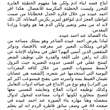
انتاج قصه ابناء ادم ولكن هنا مفهوم الخطيئة العابرة
للتحرر وليست الخطيئة المكرسة للانفصال. هكذا اقر
احمد عبيده من خلال فكره الجدل فخطايانا من صمت
لتواطئ العجز ادى لتوافق لتبرير يكرس المعاناة، كل ذلك
لابد له من معبر وتعبير ولكن الدم هنا هو وقودنا وزادنا
المقدس.
بناء القصائد عند احمد عبيده.
لماذا يقرض احمد عبيده الشاعر وهو يمتلك مساحه من
الوعي وملكات التعبير عبر معرفته بالاقتصاد ودوائر
المثقفين الذين أنتمي اليهم؟ اظن في محاوله الإجابة عن
ذلك انه راهن على اللغة والقدرة على توظيف الشعر
كمنتج عقلي في اقصى حدوده التعبيرية حيث النزول
لأبسط مستويات التعبير من خلال كثافه المفردات
اليومية التي استخدمها عبر شعره، [الشعبه هي عصاتان
تقيمان الغبيط يمنه واسرته حتى يتفتح فيستوعب اكبر كم
من التراب] وهو نوع من الابداع في صياغه ادوات التعامل
وكذلك توظيفه ادوات الفلاح وتعايشه النفسي معها
لتصبح متجاوزه لكونها ادوات مساعده لتتحول لدوال
منفصله وهنا مهاره بناء الصورة عند احمد عبيده في
صفحه 44 في وصف سائق قاطره الردم انه لم يتعلم