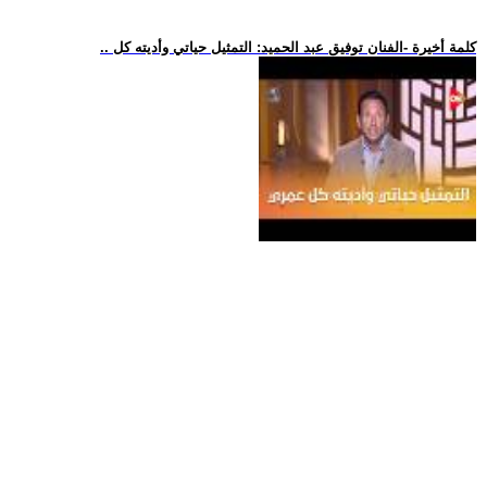
.. كلمة أخيرة -الفنان توفيق عبد الحميد: التمثيل حياتي وأديته كل