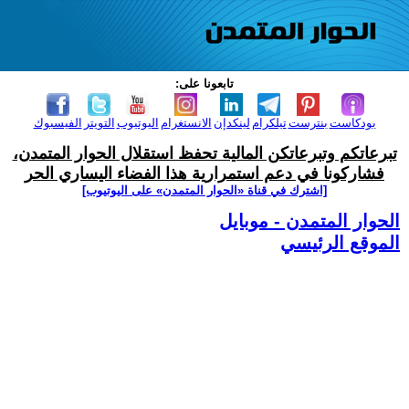
تابعونا على:
بودكاست
بنترست
تيلكرام
لينكدإن
الانستغرام
اليوتيوب
التويتر
الفيسبوك
تبرعاتكم وتبرعاتكن المالية تحفظ استقلال الحوار المتمدن،
فشاركونا في دعم استمرارية هذا الفضاء اليساري الحر
[اشترك في قناة ‫«الحوار المتمدن» على اليوتيوب]
الحوار المتمدن - موبايل
الموقع الرئيسي