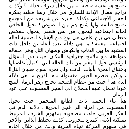
يصبح هو نفسه ضحيه له من خلال سرقه حذائه ؟ وكذلك
تراجع معدل الإدانة للسارق من خلال ربط فعلته بفكره
العسر الاجتماعي وكذلك تعبيره عن شريحه من المجتمع
تصبح طائفه ولها شيخ هم من اللصوص!! تحول الحافي
لحاله اجتماعيه ليتحول من لص شعبي يتحول لشخص
متعالي في برج عاجي هي نوع من الإشارة الضمنية لحاله
اجتماعيه معينه!! ما هي دلاله تعدد الفاعلين داخل ذات
المشهد ما بين الذئاب والكباش وصبيان التل وهي مساله
متوافقة مع ملامح جغرافية المكان حيث دور السؤال
الرئيسي حول المعبر من تلك الحالة التي تكتمل تفاصيلها
باختناق الثمرة بأنياب الذئب واي ثمره سوى صبيان التل!!
، ولكن قنطره العبور مغسولة بدم الذبيح ما هي دلاله
الدم هنا؟ حيث من عظام الضحية يخرج زهر الرمان لينتج
عودا تحمل عليه الحملان الى الفجر المصلوب على عود
الزمان.
هنا بناء الجملة ذات الطابع الملحمي حيث تحول
المصلوب من امراه الى فجر الحرية . دلاله الدم في
الفكر العربي جاءت مصحوبه بمفهوم الشرف المرتبط
بملكيه الانثى كمتاع للحروب، كذلك يختلط الذاتي والاخر
في مفهوم الحركة تجاه الحرية وذلك من خلال اعاده