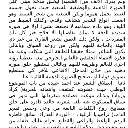
ولم يدرك الالف من[ الشعبه] ليخلق مدخلا مبني على
الصورة الذهنية والوظيفية للشعبه حيث تحول جسمه
لغبيط يحمل هموما ولكن الشعبة من شجر السنط وهو
اضعف انواع الشجر هشاشه وقدم، وكذلك الغبيط من
الليف وهو ماده مساميه لا تحتفظ بشيء اولا هي صوره
شديده الدقة لا يملك تفاصيلها الا فلاح خبر كل تلك
المفردات ، ولكن ذلك العمق يشعر القارئ من غير ذي
البيئة بالحاجة للفهم ولكن من روعه السياق وبالتالي
يكون الشاعر ممثلا حقيقيا للطبقة التي شكلت وعيه هنا
فكره الانتماء الحقيقي فالعالم الخارجي معه يعطينا رؤيه
اخرى للعالم وطريقه للفهم وبالتالي نستطيع خلق صوره
ذهنيه من خلال المدخل الاقناعي للأخر كي نستطيع
تسويق ذواتنا او تصحيح الصورة الذهنية القائمة عنا.
ثانيا : انطلاق الشعر عند احمد عبيده من باب الموضوع
الوطني حيث عضويته كمثقف وانتمائه للحرية( كزاد
وزواد) وبذلك تنوعت قصائده بمفرداتها التي تدور في
سياق المسكوت عنه بلغه شعريه خالده قادره على خلق
مصابيح روح الكلمات النابعة من وعي وحسن تقدير
الذات( تراجيديا الرغيف - -الوردة العذراء- سائق قاطره
الردم- الواعظ والراعي والقطيع -حرام عليك- طفله من
بورسعيد- حجر -حكم الشورى- شعيره من ضفيرتها عيله-