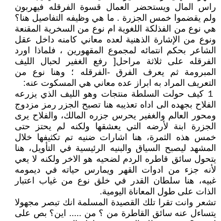
راس المال ويستحضر العمال قسوة الفرقله فيهربون
ولم يقضموا خمس الجزرة . ما هي وظيفه التفاصيل هنا؟
هي نوع من الفذلكة اللغوية ام نوع من السخرية المقنعة
ونوع من الإشارة الذهنية لعده معاني كامنه داخل عقل
الشاعر بحكم انتمائه لمجموع المقهورين ، فلماذا اورد
الفرقله على ثلاثة مراحل[ رفع الغفير لحبال الليف
المبرومة ثم يعرف الفرق -الفرقله ؛ وهنا نوع من
التعريف المراد به ابراز عده معاني هي المسكوت عنه:
１ كيف حولت السلطة منتجات وهو الليف الذي يزرعه
الفلاح بجهده الى اداه تعذيبه هنا تصبح الجزر رمز مزدوج
ومحور العالم والغفير يحرس جزره المالك، والفلاح يرى
الجزرة ابنة لأرضه التي يعشقها ولكنه لم يحتز حتى
خمس هذه الثمرة، هنا اشارات ضنيه تم تكثيفها خلال
المشهد ليصبح السياق والبنيه الرئيسية في التأويل، هنا
يتحول سائق قاطره الردم لضحيه هو الاخر ولكنه لا يعي
لأنه جزء من ادوات القهر ويمارس حياته في ديمومه
غبيه، هنا سلطان القدر في خلق نوع من غياب اعتبار
الذات على طول المعاناة اليومية.
تشعر وانت تقرا تلك القصيدة المسلمة انك تبصر مجهولا
يتساءل عنه سائق القاطرة من ؟ من ..... اين؟ بص على