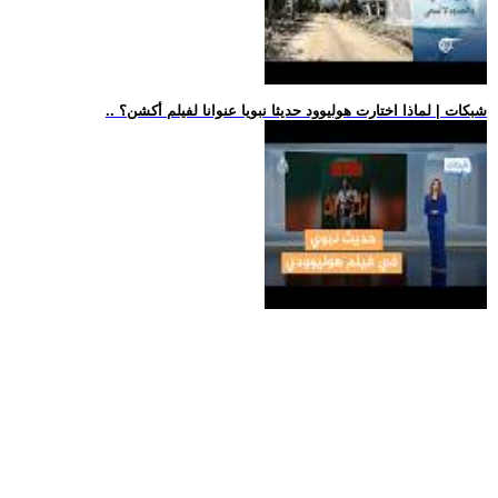
.. شبكات | لماذا اختارت هوليوود حديثا نبويا عنوانا لفيلم أكشن؟