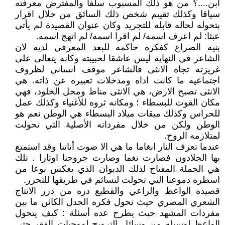
ابن....؟ من هو ذلك المسبوب سلفا والمفترض معرفته
سياقا وكذلك تقييم شخص ذلك السائق من خلال اقرار
بتحوله لحاله قابله للتجريد وكان عنوان القصيدة لم يأتي
عبثا: لم اعرف اسمه/ لم اقرا اسمه/ لم اتهج اسمه.
بنيه الصراع كفكره حاكمه للبعد المعرفي لديه لان
الشاعر في النهاية ليس عاشقا لحبيبته وكانه يتعالى على
غريزته تجاه الانثى فالشاعر موقف انساني لظروف
اجتماعيه ما كانت اداه ومدخلات تعبيره عن ذاته. هي
الانثى تصبح الارض، هي الانثى مناط ومحل الخلود، فهي
مكان القوت للبسطاء ؛ ومكانه ثروه للأغنياء وكذلك عمل
للحراس وكذلك ميقات ميلاد البسطاء هي الوطن نعم هو
الوطن ولكن من خلال مفرداته الأصلية التي تحولت
لمتلازمه الروح.
عندما تعزف النار انغاما ما هي الا صوت أناتنا وقد استمتع
بها الجلادون فصارت نغما وصارت جروحنا اوتارا . تلك
هي الجملة المفتاح لذلك الديوان الذي يعكس نوعا من
اسطره دموعنا التي تحولت لنسائم في طريقها للتحرر.
قصيده الواعظ والراعي والقطيع دره من درر الانتاج
الشعري المصري حيث تحول فكره الجدل الكائن ما بين
مفردات المشهد حيث يطرح عده أسئلة : كيف يتحول
الواعظ لوسيله من وسائل الترويج لموجبات الفقر حتى