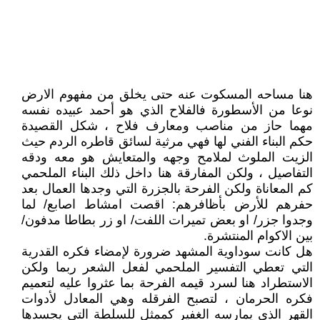
هنا مساحه المسكوت عنه حتى يخلق من مفهوم الارض
نوعا من الأسطورة فالفلاح الذي هو أحمد عبيده نفسه
مهما حاز من مناصب ومعارف فلاح ، شكل القصيدة
حكم البناء الفني لها فهي مرثية لسائق قاطره الردم حيث
الزيت الملوث لملامح وجهه والمتعايش هو معه ودقه
التفاصيل ، ولكن المفارقة هنا داخل ذلك البناء الملحمي
كم المعاناة ولكن الفرحة بالجزرة التي وجدها العمال بعد
حفرهم للأرض بأظافرهم: اقصت امشاط اصابع/ لما
وجدوا جزر/ او بعض تميرات اللفت/ او زر بطاطا مدفون/
بين الاكوام المنتشرة.
هل كانت سوداوية المشهد ضرورة لإمضاء فكره القدرية
التي تعطي التفسير الملحمي لفعل الشعر ربما ولكن
الاستطراد هنا لسرد قيمه الفرحة بما عثروا عليه لتعميم
فكره الحرمان ، لتصبح الفرقله وهي المعادل لأدوات
القهر الذي يمارسه الغفير كممثل للسلطة التي يجسدها