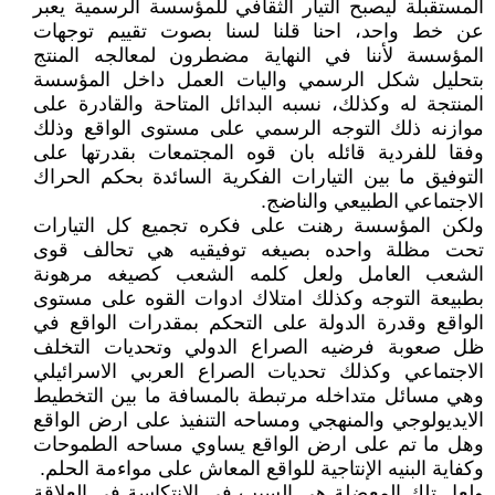
المستقبلة ليصبح التيار الثقافي للمؤسسة الرسمية يعبر
عن خط واحد، احنا قلنا لسنا بصوت تقييم توجهات
المؤسسة لأننا في النهاية مضطرون لمعالجه المنتج
بتحليل شكل الرسمي واليات العمل داخل المؤسسة
المنتجة له وكذلك، نسبه البدائل المتاحة والقادرة على
موازنه ذلك التوجه الرسمي على مستوى الواقع وذلك
وفقا للفردية قائله بان قوه المجتمعات بقدرتها على
التوفيق ما بين التيارات الفكرية السائدة بحكم الحراك
الاجتماعي الطبيعي والناضج.
ولكن المؤسسة رهنت على فكره تجميع كل التيارات
تحت مظلة واحده بصيغه توفيقيه هي تحالف قوى
الشعب العامل ولعل كلمه الشعب كصيغه مرهونة
بطبيعة التوجه وكذلك امتلاك ادوات القوه على مستوى
الواقع وقدرة الدولة على التحكم بمقدرات الواقع في
ظل صعوبة فرضيه الصراع الدولي وتحديات التخلف
الاجتماعي وكذلك تحديات الصراع العربي الاسرائيلي
وهي مسائل متداخله مرتبطة بالمسافة ما بين التخطيط
الايديولوجي والمنهجي ومساحه التنفيذ على ارض الواقع
وهل ما تم على ارض الواقع يساوي مساحه الطموحات
وكفاية البنيه الإنتاجية للواقع المعاش على مواءمة الحلم.
ولعل تلك المعضلة هي السبب في الانتكاسة في العلاقة