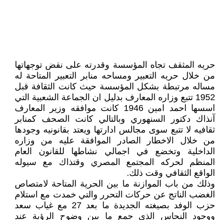
حريه المثقف تجاه المؤسسة وقدرته على نقض توجهاتها
من خلال حريه التعبير ومساحه منابر التعبير المتاحة له
مساله مرتبطة بشكل المؤسسة حيث كانت الثقافة قبل
1952 تتبع وزاره المعارف بدليل ان الجماعة الشعبية التي
اسسها احمد امين 1946 كانت موافقه وزير المعارف
آنذاك دكتور السنهوري وبالتالي كانت الصحف كمنابر
ثقافيه لا تتبع سوى مجالس ادارتها ويعتد بقانونيه وجودها
من خلال الاخطار الصادر الموافقة عليه من وزاره
الداخلية وتخضع في اجمالي نشاطها للقانون العام
المنظم لحركه المجتمع المصري وقتذاك مع سيوله
الواقع الثقافي وقت ذلك.
وذلك من باب الموازنة ما بين الحرية المتاحة لامتصاص
الغضب الناتج عن حركات التحرر والتي خمدت مع استلام
حزب الوفد بصيغته الجديدة ما بعد 27 مع غياب سعد
ووجود النحاس الذي جمع ما بين وضوح الرؤية عند