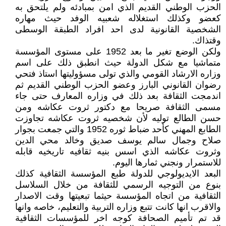
الحزب الوطني القديم الذي امن بمبادئه ولم يلتحق به
كعضو وكذلك استغلاله شعبيه الوفد حيث مهاره
الشخصية القانونية لدى احد افراد الطبقة الوسطى
وقتذاك.
ولكن الوضع تغير ما بعد 1952 على مستوى المؤسسة
متماشيا مع شكل الدولة حيث انطبق ذلك على اسم
وزاره الارشاد القومي والذي تولى مسؤوليتها استاذ فتحي
رضوان القانوني البارز وعضو الحزب الوطني القديم ثم
اندمجت الثقافة بعد ذلك في وزاره المعارف حتى جاء
مسمى الثقافة صريحا مع دكتور ثروت عكاشه ومن
حسن الطالع توليه لأن شخصيه ثروت عكاشه تجاوزت
الطابع المهني كأحد ضباط ثوره 1952 والتي جمعت بجوار
صلاح وجمال سالم يوسف صديق وخالد محي الدين
وثروت عكاشه الذي اسس بنيه ثقافيه تاريخيه قابله
للاستمرار ونجني ثمارها اليوم.
البعد الايديولوجي للدولة طبع المؤسسة الثقافية كذلك
بنوع من التوجيه الرسمي للثقافة من خلال السلاسل
الثقافية من اتجاه المؤسسة حيثما تبعيتها وقت الاصدار
والاقرب انها كانت تتبع وزاره التربية والتعليم، خاصه وانها
قد تم تأميم الصحافة كوجه اخر للمؤسسات الثقافية