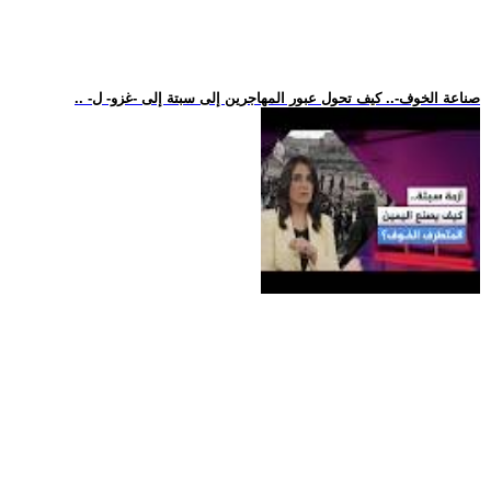
.. -صناعة الخوف-.. كيف تحول عبور المهاجرين إلى سبتة إلى -غزو- ل