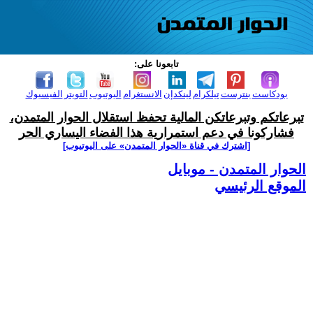
تابعونا على:
بودكاست
بنترست
تيلكرام
لينكدإن
الانستغرام
اليوتيوب
التويتر
الفيسبوك
تبرعاتكم وتبرعاتكن المالية تحفظ استقلال الحوار المتمدن،
فشاركونا في دعم استمرارية هذا الفضاء اليساري الحر
[اشترك في قناة ‫«الحوار المتمدن» على اليوتيوب]
الحوار المتمدن - موبايل
الموقع الرئيسي