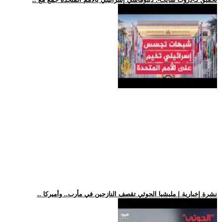
.. نشرة إخبارية | مليشيا الحوثي تقصف النازحين في مأرب.. وأميركا