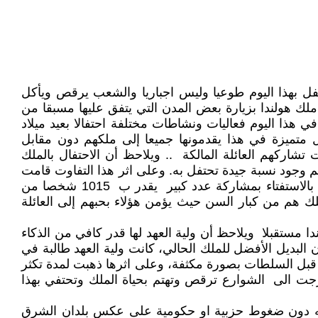
حتفل بهذا اليوم طوعيا وليس اجباريا والشعب يرقص ويأكل
ملك هولندا بزيارة بعض المدن التي يتفق عليها مسبقا من
 هذا اليوم فعاليات ونشاطات مختلفة احتفالا بعيد ميلاد
ل متميزة في هذا يقدمونها جميعا إلى ملكهم دون مقابل
اركهم العائلة المالكة .. ويلاحظ أن الاحتفال بالملك
رغم وجود نسبة جيدة تحتفل به. وعلى اثر هذا التفاوت قامت
مجموعة من المؤسسات الإعلامية المرئية والمقروئة بعمل استفتاء بخصوص هذا اليوم الاحتفال به فقد قامت Ipsos, I&O بالاستفتاء بمشاركة عدد كبير يقدر ب 1015 شخصا من
ملك هم من كبار السن حيث يؤمن هؤلاء بحبهم إلى العائلة
ماليا ابنة الملك وليام ألكسندر وهي بعمر الشباب 21عاما لتكون ملكة هولندا مستقبلا ويلاحظ أن ولية العهد لها قدر كافي من الذكاء
 تكون البديل الأفضل للملك الحالي، كانت ولية العهد طالبة في
قبل السلطات بصورة مكثفة، وعلى اثرها ذهبت لمدة تكثر
 خرجت الى الشوارع ترقص وتهتم بحياة الملك وتحتفي بهذا
ته دون ضغوط حزبية او حكومية على عكس بلدان الشرق