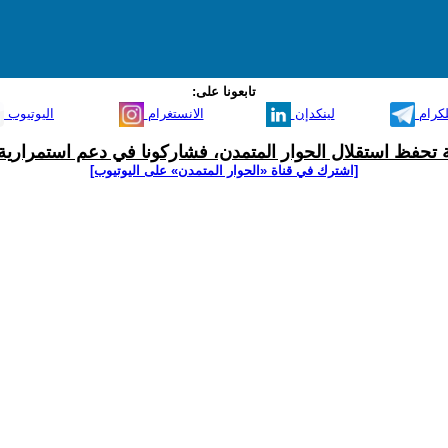
تابعونا على:
لكرام
لينكدإن
الانستغرام
اليوتيوب
ية تحفظ استقلال الحوار المتمدن، فشاركونا في دعم استمرارية 
[اشترك في قناة ‫«الحوار المتمدن» على اليوتيوب]