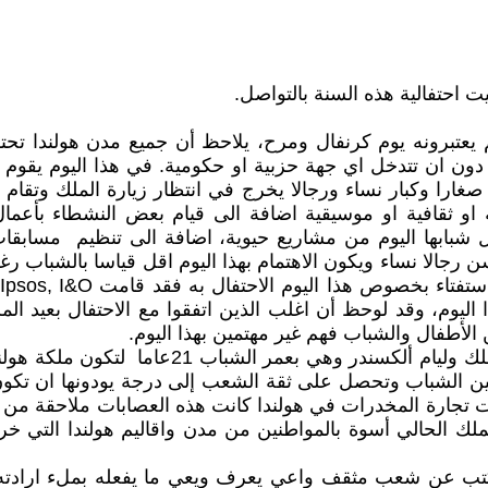
كهم يعتبرونه يوم كرنفال ومرح، يلاحظ أن جميع مدن هولندا ت
 دون ان تتدخل اي جهة حزبية او حكومية. في هذا اليوم يقوم 
ارا وكبار نساء ورجالا يخرج في انتظار زيارة الملك وتقام في
 او ثقافية او موسيقية اضافة الى قيام بعض النشطاء بأعما
ابها اليوم من مشاريع حيوية، اضافة الى تنظيم مسابقات تش
سن رجالا نساء ويكون الاهتمام بهذا اليوم اقل قياسا بالشباب 
اليوم، وقد لوحظ أن اغلب الذين اتفقوا مع الاحتفال بعيد ال
لأطفال والشباب فهم غير مهتمين بهذا اليوم.
تسعى العائلة المالكة لتحضير ولية العهد الآنسة ا
شعبية كبيرة بين الشباب وتحصل على ثقة الشعب إلى درجة يودونها ان
 تجارة المخدرات في هولندا كانت هذه العصابات ملاحقة من 
 الملك الحالي أسوة بالمواطنين من مدن واقاليم هولندا التي
 أكتب عن شعب مثقف واعي يعرف ويعي ما يفعله بملء اراد