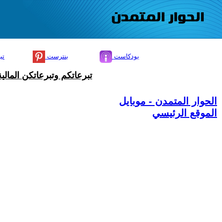
بودكاست
بنترست
تي
تبرعاتكم وتبرعاتكن المال
الحوار المتمدن - موبايل
الموقع الرئيسي