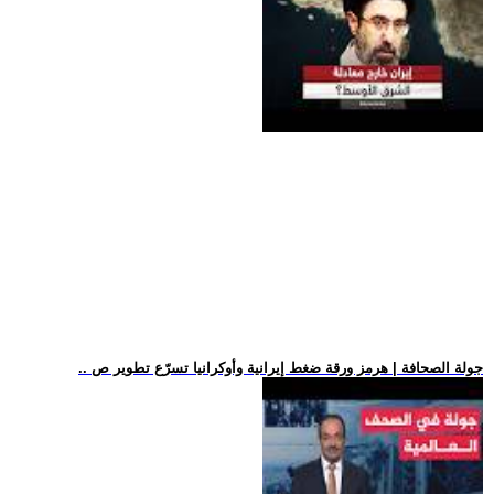
.. جولة الصحافة | هرمز ورقة ضغط إيرانية وأوكرانيا تسرّع تطوير ص