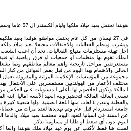
هولندا تحتفل بعيد ميلاد ملكها وليام ألكسندر ال 57 عاما وسميت احتفالية هذه السنة بالتواصل.
في 27 نيسان من كل عام يحتفل مواطنو هولندا بعيد مل
ويشرب وينظم الفعاليات والاحتفالات محتفلا بعيد ميلاد ملكه
اجل تهيئة مستلزمات منهاج الفعاليات. تجد أن اغلب الشعب صغ
الملك تقوم بها منظمات او جمعيات او فرق رياضية او فنية
مستعرضين مراحل تاريخية واهم معالم مناطقهم وبما يشغل شب
الحالي والاهتمام بهذا اليوم من قبل بعض العوائل من كبار ال
مختلف الأعمار من الهولنديين مستفسرين على الاحتفال بهذا 
المالكة ويكون اخلاصهم لها بأعلى المستويات على العكس من ا
والفطنة وتتقن 6 لغات منها اللغة الصينية ولها 
جامعة امستردام قبل عام وتم تهديدها لعدة مرات من عصابات
عن السنة في اسبانيا لتعود اليوم محتفلة بعيد ميلاد والدها
اليوم دون أي ضغط او طلبا او مساومة تذكر.
لست هنا فقط لأكتب عن يوم عيد ميلاد ملك هولندا وانما