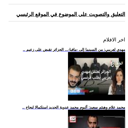
التعليق والتصويت على الموضوع في الموقع الرئيسي
اخر الافلام
.. مهدي لعريبي: من السينما إلى -مافيا-... الجزائر تقبض على زعيم
.. محمد علام وهيثم سعيد: ألبوم محمد عدوية الجديد استكمالا لنجاح