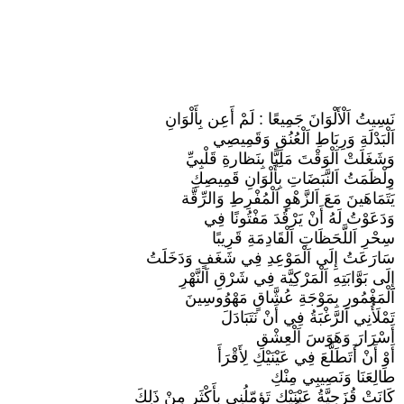
نَسِيتُ اَلْأَلْوَانَ جَمِيعًا : لَمْ أَعِن بِأَلْوَانِ
اَلْبَدْلَةِ وَرِبَاطِ اَلْعُنُقِ وَقَمِيصِي
وَشَغَلَتْ اَلْوَقْتَ مَلِيًّا بِنَظارةِ قَلْبِيِّ
وِلْظَمَتُ اَلنَّبَضَاتِ بِأَلْوَانِ قَمِيصِكِ
يَتَمَاهَينَ مَعَ اَلزَّهْوِ اَلْمُفْرِطِ وَالرِّقَّة
وَدَعَوْتُ لَهُ أَنْ يَرْقُدَ مَفْتُونًا فِي
سِحْرِ اَللَّحَظَاتِ اَلْقَادِمَةِ قَرِيبًا
سَارَعَتُ إِلَى اَلْمَوْعِدِ فِي شَغَفٍ وَدَخَلَتُ
إِلَى بَوَّابَتِهِ اَلْمَرْكِيَّة فِي شَرْقِ اَلنَّهْرِ
اَلْمَغْمُورِ بِمَوْجَةِ عُشَّاقٍ مَهْوُوسِينَ
تَمْلَأُنِي اَلرَّغْبَةُ فِي أَنْ نَتَبَادَلَ
أَسْرَارَ وَهَوَسَ اَلْعِشْقِ
أَوْ أَنْ أَتَطَلَّعَ فِي عَيْنَيْكِ لِأَقْرَأَ
طَالِعَنَا وَنَصِيبِي مِنْكِ
كَانَتْ قُزَحِيَّةُ عَيْنَيْكِ تَؤمّلُنِي بِأَكْثَر مِنْ ذَلِكَ