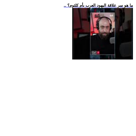
.. ما هو سر علاقة اليهود العرب بأم كلثوم؟