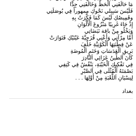
مَا حَالَفَنِي اَلْحَظُّ وَخَالَفَنِي جِدًّا
فَلَيْسَ سَبِيلي نَحْوكِ ممهوراً فِي بُوصَلَتِي
وقَمِيصُكِ لَيْسَ كَمَا فَكَّرَتُ بِهِ
إِذْ جَاءَ غَرِيبًا مَنْزُوعَ اَلْأَلْوَانِ
وَيَخْلُو مِنْ باقة نَبَضَاتِي
أَمَّا مِرْآتِي وَأَعْنِي قُزَحِيَّةَ عَيْنَيْكِ فَتَوَارَتْ
عَنْ فِطْنَتِهَا اَلْكَوْنِيَّةِ خَلْفَ
بَرِيقِ اَلْعَدَسَاتِ وَخَتَمِ اَلْمُوضَةِ
كَانَ اَلطِّينُ عَزَائِي اَلنَّادِرَ
فِي تَفْكِيكِ اَلْخَيْبَةِ، يَنْقُشُ فِي كَتِفِي
بَصْمَتَهُ اَلْمُثْلَى فِي اَلصَّبْرِ
لِنِسْيَانِ اَللُّعْبَةِ مِنْ أَوَّلِهَا . . .
بغداد