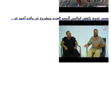
.. محمد عدوية يكشف كواليس ألبومه الجديد ومشروع عن والده أحمد عد