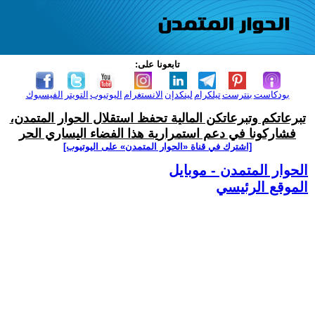
تابعونا على:
بودكاست
بنترست
تيلكرام
لينكدإن
الانستغرام
اليوتيوب
التويتر
الفيسبوك
تبرعاتكم وتبرعاتكن المالية تحفظ استقلال الحوار المتمدن،
فشاركونا في دعم استمرارية هذا الفضاء اليساري الحر
[اشترك في قناة ‫«الحوار المتمدن» على اليوتيوب]
الحوار المتمدن - موبايل
الموقع الرئيسي