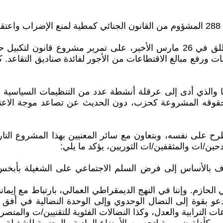
.
• إصرار الدولة، من خلال ما يسمى بالحوار الاجتماعي المنطلق في 26 مارس الأخ
 سنة وتقليص قيمة المعاشات ورفع مبالغ الاقتطاعات من الأجور لفائدة صناديق
والذي أدى إلى عرقلة أنشطة عدد من التنظيمات السياسية والنق
ن حقوقه المشروعة كحزب، دون الحديث عن تصاعد موجة الا
رح على نفسه، وبتعاون مع سائر المعنيين بهذا المشروع التار
حين/ات والمثقفين/ات الثوريين، يؤكد ما يلي:
تهدف بالأساس إلى فرض السلم الاجتماعي على الشغيلة بأبخس
 الحازم. وإننا في النهج الديمقراطي العمالي، بارتباط مع إيم
دعو بقوة إلى النضال الوحدوي وإلى الوحدة النضالية في أفق ال
ات الترابية والعدل، وكذا النضالات الفئوية للتقنيين/ت والمت