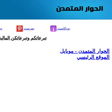
بودكاست
بنترست
تي
تبرعاتكم وتبرعاتكن المال
الحوار المتمدن - موبايل
الموقع الرئيسي