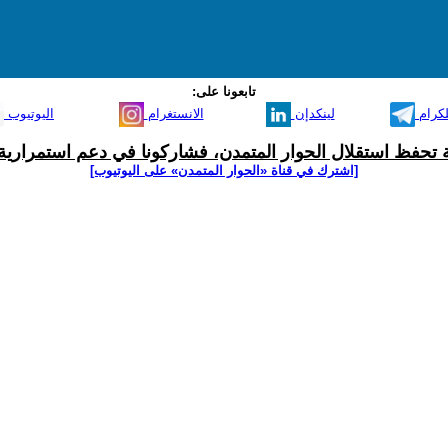
تابعونا على:
لكرام
لينكدإن
الانستغرام
اليوتيوب
ية تحفظ استقلال الحوار المتمدن، فشاركونا في دعم استمرارية 
[اشترك في قناة ‫«الحوار المتمدن» على اليوتيوب]