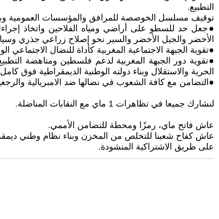
التطبيع.
توقيف مسلسل الخوصصة للمرافق والمؤسسات العمومية وبالمقا
●جعل حد للسطو على أراضي ومياه الفلاحين واتخاذ إجراءا
الأخضر والجيل الأخضر والسير نحو إصلاح زراعي جذري وسياسة
●تقوية الجبهة الاجتماعية المغربية كأداة للنضال الاجتماعي ال
●تقوية دور الجبهة المغربية لدعم فلسطين ومناهضة التطبي
الحرية والاستقلال وبناء دولته الوطنية الديمقراطية فوق كامل
●التضامن مع كافة الشعوب في نضالها ضد الامبريالية والرجع
لنشارك جميعا في تظاهرات 1 ماي مع النقابات المناضلة.
عاش فاتح ماي، رمزًا ومحطة للتضامن الأممي.
عاش كفاح شعبنا للتخلص من المخزن وبناء نظام وطني ديم
على طريق الاشتراكية المنشودة.