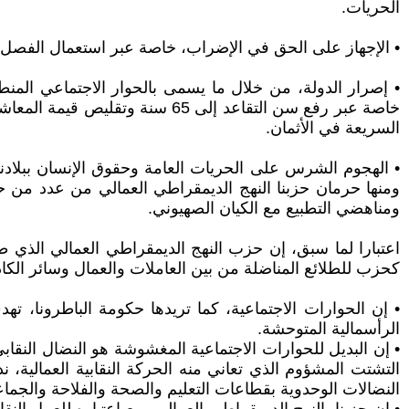
الحريات.
• الإجهاز على الحق في الإضراب، خاصة عبر استعمال الفصل 288 المشؤوم من القانون الجنائي كمطية لمنع الإضراب واعتقال المضربين
خاصة عبر رفع سن التقاعد إلى 65
السريعة في الأثمان.
• الهجوم الشرس على الحريات العامة وحقوق الإنسان ببلادنا 
ومنها حرمان حزبنا النهج الديمقراطي العمالي من عدد م
ومناهضي التطبيع مع الكيان الصهيوني.
اعتبارا لما سبق، إن حزب النهج الديمقراطي العمالي الذي ط
كحزب للطلائع المناضلة من بين العاملات والعمال وسائر الكاد
• إن الحوارات الاجتماعية، كما تريدها حكومة الباطرونا، 
الرأسمالية المتوحشة.
• إن البديل للحوارات الاجتماعية المغشوشة هو النضال النقابي
التشتت المشؤوم الذي تعاني منه الحركة النقابية العمالية، ن
النضالات الوحدوية بقطاعات التعليم والصحة والفلاحة والجماع