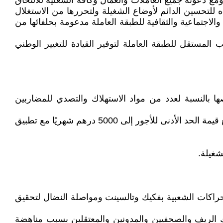
 ومع دعوته جميع العاملات والعمال وكافة الشغلية للالتحاق
للتحسين الدائم لأوضاع الشغيلة ولتحررها من الاستغلال
لاجتماعية والثقافية للطبقة العاملة مدعومة بحلفائها من
ب المستقل للطبقة العاملة لتوفير القيادة للتغيير الوطني
ها بالنسبة لعدد من مواد الاستهلاك والتصدي للمضاربين
●الزيادة العامة في الأجور والتعويضات والمعاشات وفقا للسلم المتحرك للأثمان والأجور، وتخفيض الضريبة على الأجور ورفع قيمة الحد الأدنى للأجور إلى 5000 درهم شهريًا مع تطبيق
شغيلة.
راكات الشعبية بفكيك وتالسينت ومواصلة النضال لتحقيق
ك الريف والصحفيين والمدونين والمعتقلين بسبب مناهضة