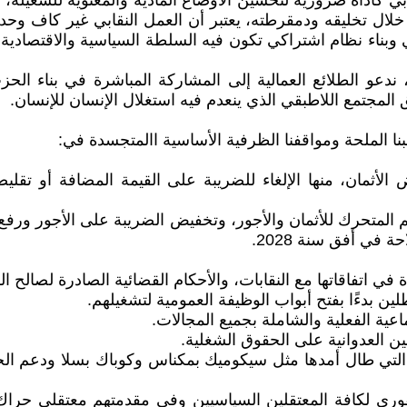
قابي كأداة ضرورية لتحسين الأوضاع المادية والمعنوية للشغيلة،
ال تخليقه ودمقرطته، يعتبر أن العمل النقابي غير كاف وحده 
وبناء نظام اشتراكي تكون فيه السلطة السياسية والاقتصادية وا
، ندعو الطلائع العمالية إلى المشاركة المباشرة في بناء الحز
مجتمع اللاطبقي الذي ينعدم فيه استغلال الإنسان للإنسان.
نا الملحة ومواقفنا الظرفية الأساسية االمتجسدة في:
أثمان، منها الإلغاء للضريبة على القيمة المضافة أو تقليص
 في أفق سنة 2028.
ي اتفاقاتها مع النقابات، والأحكام القضائية الصادرة لصالح ال
ن بدءًا بفتح أبواب الوظيفة العمومية لتشغيلهم.
عية الفعلية والشاملة بجميع المجالات.
ين العدوانية على الحقوق الشغلية.
 التي طال أمدها مثل سيكوميك بمكناس وكوباك بسلا ودعم الح
فوري لكافة المعتقلين السياسيين وفي مقدمتهم معتقلي حرا