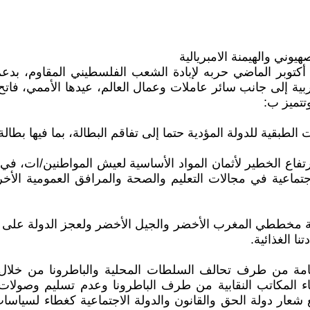
يوني والهيمنة الامبريالية
ينما يواصل الكيان الصهيوني الاستعماري والفاشستي منذ 7 أكتوبر الماضي حربه لإبادة الشعب
تتميز ب:
الطبقية للدولة المؤدية حتما إلى تفاقم البطالة، بما فيها ب
ارتفاع الخطير لأثمان المواد الأساسية لعيش المواطنين/ات، 
اجتماعية في مجالات التعليم والصحة والمرافق العمومية ا
جة مخططي المغرب الأخضر والجيل الأخضر ولعجز الدولة على 
ا الغذائية.
ة عامة من طرف تحالف السلطات المحلية والباطرونا من خلا
 المكاتب النقابية من طرف الباطرونا وعدم تسليم وصولات ا
ار دولة الحق والقانون والدولة الاجتماعية كغطاء لسياسات ت