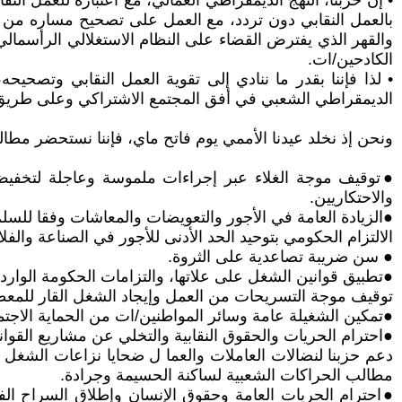
• إن حزبنا، النهج الديمقراطي العمالي، مع اعتباره للعمل الن
بالعمل النقابي دون تردد، مع العمل على تصحيح مساره من خل
والقهر الذي يفترض القضاء على النظام الاستغلالي الرأسمالي 
الكادحين/ات.
• لذا فإننا بقدر ما ننادي إلى تقوية العمل النقابي وتصحيحه
الديمقراطي الشعبي في أفق المجتمع الاشتراكي وعلى طريق ال
ونحن إذ نخلد عيدنا الأممي يوم فاتح ماي، فإننا نستحضر مطالب
●توقيف موجة الغلاء عبر إجراءات ملموسة وعاجلة لتخفيض ال
والاحتكاريين.
الالتزام الحكومي بتوحيد الحد الأدنى للأجور في الصناعة والفلاحة
● سن ضريبة تصاعدية على الثروة.
●تطبيق قوانين الشغل على علاتها، والتزامات الحكومة الواردة ف
توقيف موجة التسريحات من العمل وإيجاد الشغل القار للمعطلي
●تمكين الشغيلة عامة وسائر المواطنين/ات من الحماية الاجتما
●احترام الحريات والحقوق النقابية والتخلي عن مشاريع القوان
دعم حزبنا لنضالات العاملات والعما ل ضحايا نزاعات الشغل
مطالب الحراكات الشعبية لساكنة الحسيمة وجرادة.
●احترام الحريات العامة وحقوق الإنسان وإطلاق السراح ال