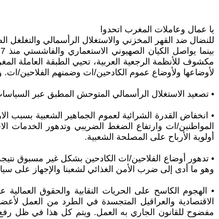
يا عمال وعاملات المغرب اتحدوا
للنضال ضد القهر المخزني والاستغلال الرأسمالي والتغلغل الصه
ب
لأوضاعها ولأوضاع عموم الكادحين/ات وضمنهم الفلاحين/ات. و
• تصعيد الاستغلال الرأسمالي المتوحش المطبق عبر السياسات 
• انخفاض القدرة الشرائية لعموم الجماهير الشعبية بسبب ال
المواطنين/ات وارتفاع الضغط الضريبي وتدهور الخدمات ال
أولوية الأرباح على المصلحة الشعبية.
• تدهور أوضاع الفلاحين/ات الكادحين بشكل غير مسبوق نتي
وهو ما أدى إلى ضرب الأمن الغذائي لشعبنا والإجهاز على سيادتن
• الهجوم الكاسح على الحريات النقابية والحقوق العمالي
الاقتصادية والعراقيل المتجسدة في الطرد من العمل لأعضاء
مفضوح للقانون الجاري به العمل. ويتم كل هذا في ظل رفع شع