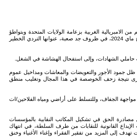
 الفلسطيني المقاوم، بدعم من الامبريالية الغربية بزعامة الولايات المتحدة وبتواطؤ
مكشوف للأنظمة الرجعية العربية، تحيي الطبقة العاملة المغربية إلى جانب سائر عاملات وعمال العالم، عيدها الأممي، فاتح ماي 2024، في ظروف جد صعبة، عنوانها التردي الخطير
طالة حاملي الشهادات، وإلى استفحال الهشاشة في الشغل.
في ظل جمود الأجور والتعويضات والمعاشات ومداخيل عموم
لأخرى نتيجة زحف الخوصصة في هذا المجال وتغليب منطق
مواجهة الجفاف، وللتسلط على أراضي ومياه الفلاحين/ات
ل مصادرة الحق في تشكيل المكاتب النقابية بالمؤسسات
لإيداع القانونية للنقابات من طرف السلطة، في انتهاك
هدف إلى المزيد من تفقير الفقراء وإغناء الأغنياء وخنق