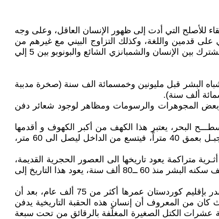
ورية لنشوء الارتقاء والبقاء للأصلح التي أدت إلى ظهور الإنسان العاقل، وعلى وجه
 على قدمين واللغة، وكذلك التزاوج البيني مع غيرهم من
أشباه البشر (الهومينين)، أنفصل السلف المشترك بين الإنسان والغوريلا قبل 10ــ 18 مليون سنة، ويرجع انفصال السلف المشترك بين الإنسان والشمبانزي الشائع والبونوبو بين 5 إلي
باه البشر قبل مليونين وخمسمائة الف سنة (صخرة مدببة
ائة ألف سنة).
ة وبعض المجوهرات والرسومات ومظاهر لوجود شعائر دفن
وست ضمن حدود قضاء ميركه سور و على ارتفـاع 2200 قدم عن مستوى سطـــح البحر، يعتبر هذا الكهف من أكبر الكهوف و أقدمها
فـــي العراق، إذ يعود تاريخه الـى العــصر الحجري القديم، يبلغ ارتغاع كهف شاندر 18 متر و عرضه 27 متر، و يمتد عبر الجبـل بعمق 40 متراً، فيتسع من الداخل ليصل الى 60 متر،
، الذي اكتشف أربع طبقات أثـرية متراكمة يعود تاريخها الى العصور الحجرية القديمة،
وتم العثور على 9 هياكل عظمية لإنسان نياندرتال ، أحدهما لطفل، والآخر لامرأة ، والباقي لرجال. وهذا يدل على أن هذا الكهف سكنه البشر منذ 60 ــ80 ألف سنة، يعود هذا التاريخ إلى
أعاد فريق من علماء الآثار من جامعة كامبريدج تشكيل وجه لجمجمة امرأة من النياندرتال (الإنسان البدائي)، في كهف شاندر بإقليم كوردستان عمرها أكثر من 75 ألف عام، بعد أن
تان العراق، حيث كان من المعروف أن إنسان هذه الحقبة التاريخية يدفن
وساطة عشرات الكتل الصغيرة المغلّفة بالرقائق من تحت سبعة