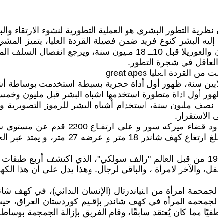
ظرية داروين في كتابه أصل الأنواع في عام 1859، إن نظرية التطور البشري هو العملية التط
يه البشر كنوع فريد ضمن فصيلة القردة العليا، يتميز المشي
ردة العليا great apes
لايين سنة، ظهور أول أداة حجرية بسيطة استخدمت بوساطة أش
ور أول اداة متطورة استخدمها اشباه البشر قبل مليون وخمسم
بل نصف مليون سنة، استخدام أشباه البشر للرموز التصويري
الاستقرار.
يقع كهف شاندر التاريخي عند سفح جبل براد
أجريت التنقيبات داخل الكهف لأول مرة بين عامي 1951ـ 1961 من قبل العالم "رالف سولكي"
ي عام 2018، جاء الاكتشاف النادر لجمجمة المرأة في كهف شاندر بإقليم كوردس
 عاطفيًا مما كان يُعتقد سابقًا، وقام الفريق بإزالة الجمجمة ب