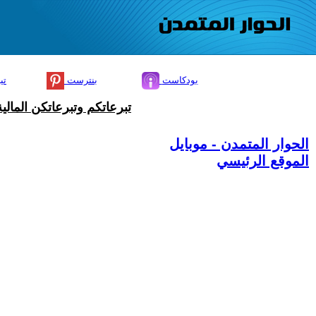
بودكاست
بنترست
تي
تبرعاتكم وتبرعاتكن المال
الحوار المتمدن - موبايل
الموقع الرئيسي