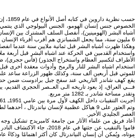
حسب ن
الخصوص جنس إنسان الهومو، الجنس البيولوجي الذي ينتمي إل
6 مليون سنة، مما يجعل الشمبانزي هم أقرب أقرباء الإنسان العاقل في شجرة التطور.
وهكذا ظهرت أشباه البشر قبل ثمانية ملايين سنة عندما انفصلت من الق
واستخدام القدمين في الحركة عند اشباه البشر قبل أربعة م
الأطراف لتكسير العظام واستخراج الجذور) (فأس حجري)، ظه
استخدام اشباه البشر للنار والرمح وأدوات معقدة أخرى ق
للموتي قبل أربعين ألف سنة، وكذلك ظهور الزراعة ساعد على 
وتقدر مساحة شاندر بـ 1282 متر مربع.
العصر الجليدي الأخير.
قاموا بالتنقيب عن جثتها ف
موتاه، ويُمكن أن إنسان النياندرتال كان أكثر اهتمامًا وذكاءً