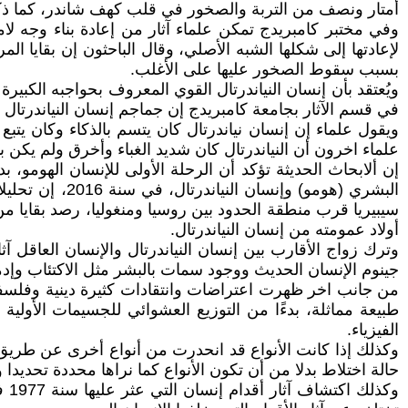
أمتار ونصف من التربة والصخور في قلب كهف شاندر، كما ذكر
بسبب سقوط الصخور عليها على الأغلب.
في قسم الآثار بجامعة كامبريدج إن جماجم إنسان النياندرتال وا
ويقول علماء إن إنسان نياندرتال كان يتسم بالذكاء وكان يت
علماء اخرون أن النياندرتال كان شديد الغباء وأخرق ولم يكن ب
البشري (هومو)
أولاد عمومته من إنسان النياندرتال.
وترك زواج الأقارب بين إنسان النياندرتال والإنسان العاقل 
جينوم الإنسان الحديث ووجود سمات بالبشر مثل الاكتئاب وإد
من جانب اخر ظهرت اعتراضات وانتقادات كثيرة دينية وفلسفي
طبيعة مماثلة، بدءًا من التوزيع العشوائي للجسيمات الأول
الفيزياء.
وكذلك إذا كانت الأنواع قد انحدرت من أنواع أخرى عن طريق ال
حالة اختلاط بدلا من أن تكون الأنواع كما نراها محددة تحديدا 