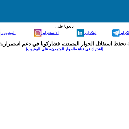
تابعونا على:
لكرام
لينكدإن
الانستغرام
اليوتيوب
ية تحفظ استقلال الحوار المتمدن، فشاركونا في دعم استمرارية 
[اشترك في قناة ‫«الحوار المتمدن» على اليوتيوب]