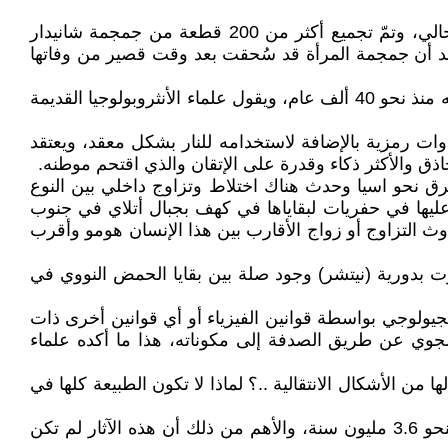
وفي مختبر كامبريدج تمكن علماء آثار من إعادة بناء وجه لامرأة من سلالة نياندرتال، التي تعتبر الأقرب لشكل الإنسان الحالي، وتمّ تجميع أكثر من 200 قطعة من جمجمة شانيدار
أصلي، وقال الباحثون إن بقايا المرأة بما في ذلك الجمجمة يصل سمكها إلى حوالي 2 سم، ويعتقد أن جمجمة المرأة قد سُحقت بعد وقت قصير من وفاتها
ويُعتقد بأن إنسان النياندرتال القوي المعروف بحواجبه الكبيرة الذي عاش في آسيا وأوربا قبل نحو 500 ألف عام قبل انقراضه منذ نحو 40 ألف عام، ويقول علماء الأنثروبولوجيا القديمة
وات رمزية بالإضافة لاستخدامه للنار بشكل معقد، ويعتقد
اذق والأكثر ذكاء وقدرة على الإتقان والذي اقتحم موطنه.
ان الهومو، بدأ من القارة الافريقية قبل أكثر من 250 ألف عام وباتجاه الشرق نحو اسيا وحدث هناك اختلاط وتزاوج داخلي بين النوع
ى من النياندرتال، عثر عليها في حفريات لبقاياها في كهف بجبال أتلاي في جنوب
نووي (DNA) من الإنسان العاقل ما يبرهن على حدوث التزاوج أو زواج الأقارب بين هذا الإنسان هومو وأقرب
رت بدورية (نيتشر) وجود صلة بين بقايا الحمض النووي في
يولوجي بواسطة قوانين الفيزياء أو أي قوانين أخرى ذات
لجوي عن طريق الصدفة إلى مكوناته، هذا ما أكده علماء
ن الأشكال الانتقالية ..؟ لماذا لا تكون الطبيعة كلها في
وكذلك اكتشاف آثار أقدام إنسان التي عثر عليها سنة 1977 في منطقة بتنزانيا، في إحدى طبقات الأرض التي قُدر عمرها بنحو 3.6 مليون سنة، والأهم من ذلك أن هذه الآثار لم تكن