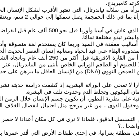
ته كامبريدج.
لإعادتها إلى شكلها الشبه ال
لبشر تبدو مختلفة تمامًا.
بع أساليب معقدة في الصيد وربما كان يستخدم لغة منطوقة وأد
مقدوره البقاء على قيد الحياة ومغالبة إنسان العصر الحديث الح
إن ألابحاث الحديثة تؤكد أن الرحلة الأولى للإنس
 وإنسان النياندرتال، في سنة 2016، إن تحليلا للجينوم أو الطاقم الوراثي الخاص بأنث
سيبيريا قرب منطقة الحدود بين روسيا ومنغوليا، رصد بقايا من الحمض ال
آثارا لا تمحى على الوراثة البشرية إذ كشفت دراسة حديثة نش
مان النيكوتين وتجلط الدم وحدوث تلف في البشرة.
ة على نظرية التطور، أن تكوين جسم الإنسان خلال الزمن الج
ية وحقول القوى ، من غير مرجح مثل احتمال انفصال الغلاف ا
تسلسل الدقيق، فلماذا لا نرى في كل مكان أعدادا لا حصر لها م
واضحا ..؟