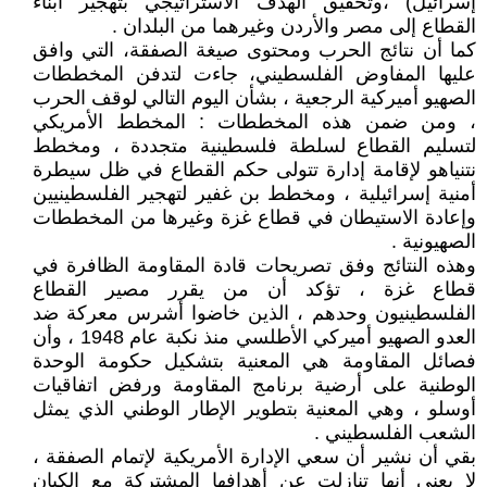
إسرائيل) ،وتحقيق الهدف الاستراتيجي بتهجير أبناء
القطاع إلى مصر والأردن وغيرهما من البلدان .
كما أن نتائج الحرب ومحتوى صيغة الصفقة، التي وافق
عليها المفاوض الفلسطيني، جاءت لتدفن المخططات
الصهيو أميركية الرجعية ، بشأن اليوم التالي لوقف الحرب
، ومن ضمن هذه المخططات : المخطط الأمريكي
لتسليم القطاع لسلطة فلسطينية متجددة ، ومخطط
نتنياهو لإقامة إدارة تتولى حكم القطاع في ظل سيطرة
أمنية إسرائيلية ، ومخطط بن غفير لتهجير الفلسطينيين
وإعادة الاستيطان في قطاع غزة وغيرها من المخططات
الصهيونية .
وهذه النتائج وفق تصريحات قادة المقاومة الظافرة في
قطاع غزة ، تؤكد أن من يقرر مصير القطاع
الفلسطينيون وحدهم ، الذين خاضوا أشرس معركة ضد
العدو الصهيو أميركي الأطلسي منذ نكبة عام 1948 ، وأن
فصائل المقاومة هي المعنية بتشكيل حكومة الوحدة
الوطنية على أرضية برنامج المقاومة ورفض اتفاقيات
أوسلو ، وهي المعنية بتطوير الإطار الوطني الذي يمثل
الشعب الفلسطيني .
بقي أن نشير أن سعي الإدارة الأمريكية لإتمام الصفقة ،
لا يعني أنها تنازلت عن أهدافها المشتركة مع الكيان