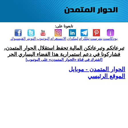
تابعونا على:
بودكاست
بنترست
تيلكرام
لينكدإن
الانستغرام
اليوتيوب
التويتر
الفيسبوك
تبرعاتكم وتبرعاتكن المالية تحفظ استقلال الحوار المتمدن،
فشاركونا في دعم استمرارية هذا الفضاء اليساري الحر
[اشترك في قناة ‫«الحوار المتمدن» على اليوتيوب]
الحوار المتمدن - موبايل
الموقع الرئيسي