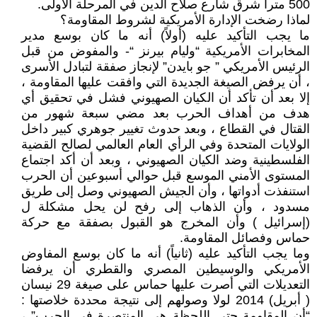
500 مترا شرق شارع صلاح الدين في المرحلة الأولى.
لماذا رضخت الإدارة الأمريكية لشروط المقاومة؟
ما يجب التأكيد عليه (أولاً) أنه ما كان بوسع مدير
المخابرات الأمريكية “وليام بيرنز “- والمفوض من قبل
الرئيس الأمريكي ” جو بايدن” لإنجاز صفقة لتبادل الأسرى
، أن يرفض الصيغة الجديدة التي وافقت عليها المقاومة ،
إلا بعد أن تأكد أن الكيان الصهيوني فشل في تحقيق أي
هدف من أهداف الحرب بعد مضي سبعة شهور من
القتال في القطاع ، وبعد حدوث تغيير جوهري كبير داخل
الولايات المتحدة وفي الرأي العام العالمي لصالح القضية
الفلسطينية وضد الكيان الصهيوني ، وبعد أن أكد اجتماع
المستوى الأمني الموسع قبل حوالي أسبوعين أن الحرب
استنفذت أدواتها ، وأن الجيش الصهيوني وصل إلى طريق
مسدود ، وأن الذهاب إلى رفح لن يحل مشكلة ل
(إسرائيل ) وأن المخرج هو القبول بصفقة مع حركة
حماس وفصائل المقاومة.
وما يجب التأكيد عليه (ثانياً) أنه ما كان بوسع المفاوض
الأمريكي والوسيطين المصري والقطري أن يرفضا
التعديلات التي أصرت عليها حماس على صيغة 29 نيسان
( أبريل) 2014 لولا وصولهم إلى نتيجة محددة خلاصتها :
“أن المقاومة حتى اللحظة هي المنتصرة في الحرب” ،