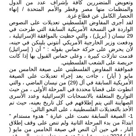
وتعويض المتضررين كافة بإشراف عدد من الدول
والمنظمات منها مصر وقطر والأمم المتحدة / إنهاء
الحصار الكامل عن قطاع غزة.
لقد أجرى المفاوض الفلسطيني تعديلات على النصوص
الواردة في النسخة الأمريكية السابقة التي طرحت في
29 نبسان ( أبريل) ، والتي حظيت بالموافقة الإسرائيلية ،
ودفعت وزير الخارجية الأمريكي أنتوني بلينكن في حينه،
لأن يحرض على حركة حماس بقوله : ” أن ( إسرائيل)
قدمت تنازلات كبيرة ، وعلى حماس القبول بها إذا كانت
حريصة على الشعب الفلسطيني.
فموافقة المفاوض الفلسطيني على صيغة الخامس من
مايو ( أيار) ، جاءت بعد إجراء تعديلات على الصيغة
الأمريكية السابقة في أل (29) من نيسان الماضي ، والتي
انطوت على قضايا محددة في المرحلة الأولى ، من حيث
التواريخ المتعلقة بالانسحابات الإسرائيلية وعدد الأسرى
الصهاينة التي يتم إطلاقهم في كل تاريخ بعينه، حيث تم
الأخذ بالتعديلات الفلسطينية ، على النحو التالي:
1- الصيغة السابقة نصت على عبارة ” هدوء مستدام ”
ابتداءً من بدء المرحلة الثانية ولم تنص على وقف إطلاق
النار ، في حين أن النص في صيغة الخامس من مايو (