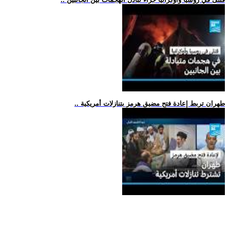
.. طهران تربط إعادة فتح مضيق هرمز بتنازلات أمريكية