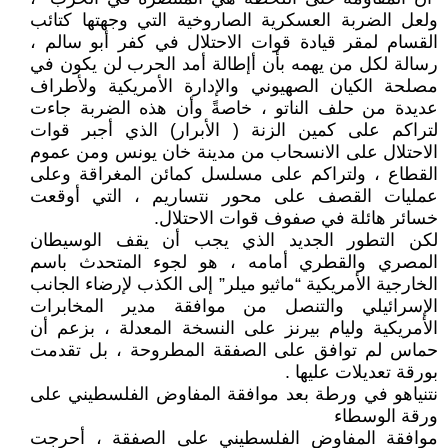
ولعل الضربة العسكرية الصاروخية التي وجهتها كتائب
القسام لمقر قيادة قوات الاحتلال في كفر أبو سالم ،
رسالة لكل من يهمه بأن أإطالة أمد الحرب لن يكون في
مصلحة الكيان الصهيوني والإدارة الأمريكية ولأطراف
عديدة من حلف الناتو ، خاصةً وأن هذه الضربة جاءت
لتراكم على كمين الزنة ( الأبرار) الذي أجبر قوات
الاحتلال على الانسحاب من مدينة خان يونس ومن عموم
القطاع ، ولتراكم على مسلسل كمائن المغراقة وعلى
عمليات القصف على محور نتساريم ، التي أوقعت
خسائر هائلة في صفوف قوات الاحتلال.
لكن التطور الجديد الذي يجب أن يقف الوسيطان
المصري والقطري أمامه ، هو لجوء المتحدث باسم
الخارجية الأمريكية “ماثيو ميلر” إلى الكذب لإرضاء الجانب
الإسرائيلي والتنصل من موافقة مدير المخابرات
الأمريكية وليام بيرنز على النسخة المعدلة ، بزعم أن
حماس لم توافق على الصفقة المطروحة ، بل تقدمت
بورقة تعديلات عليها .
نتنياهو في ورطة بعد موافقة المفاوض الفلسطيني على
ورقة الوسطاء
موافقة المفاوض الفلسطيني على الصفقة ، أحرجت