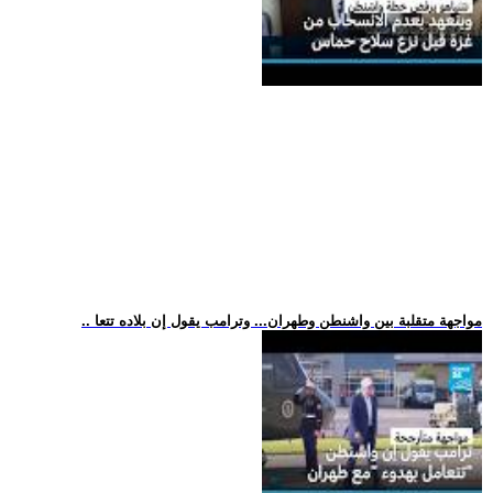
.. مواجهة متقلبة بين واشنطن وطهران... وترامب يقول إن بلاده تتعا