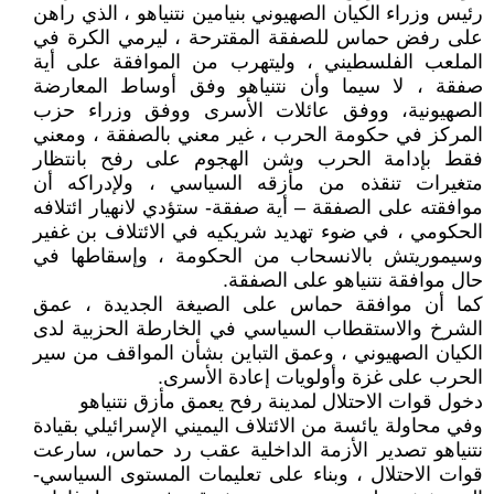
رئيس وزراء الكيان الصهيوني بنيامين نتنياهو ، الذي راهن
على رفض حماس للصفقة المقترحة ، ليرمي الكرة في
الملعب الفلسطيني ، وليتهرب من الموافقة على أية
صفقة ، لا سيما وأن نتنياهو وفق أوساط المعارضة
الصهيونية، ووفق عائلات الأسرى ووفق وزراء حزب
المركز في حكومة الحرب ، غير معني بالصفقة ، ومعني
فقط بإدامة الحرب وشن الهجوم على رفح بانتظار
متغيرات تنقذه من مأزقه السياسي ، ولإدراكه أن
موافقته على الصفقة – أية صفقة- ستؤدي لانهيار ائتلافه
الحكومي ، في ضوء تهديد شريكيه في الائتلاف بن غفير
وسيموريتش بالانسحاب من الحكومة ، وإسقاطها في
حال موافقة نتنياهو على الصفقة.
كما أن موافقة حماس على الصيغة الجديدة ، عمق
الشرخ والاستقطاب السياسي في الخارطة الحزبية لدى
الكيان الصهيوني ، وعمق التباين بشأن المواقف من سير
الحرب على غزة وأولويات إعادة الأسرى.
دخول قوات الاحتلال لمدينة رفح يعمق مأزق نتنياهو
وفي محاولة يائسة من الائتلاف اليميني الإسرائيلي بقيادة
نتنياهو تصدير الأزمة الداخلية عقب رد حماس، سارعت
قوات الاحتلال ، وبناء على تعليمات المستوى السياسي-