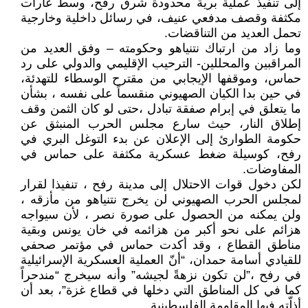
إلى تنفيذ عملية برية محدودة شرق رفح، وسط غارات
مكثفة وقصف مدفعي عنيف، في رسائل داخلية وخارجية
تحمل العديد من التناقضات.
وما زاد من ارتباك نتنياهو وحكومته – وفق العديد من
المراقبين والمحللين- الترحيب الإقليمي والدولي على رد
حماس، وموقفها الإيجابي من مقترح الوسطاء للتهدئة،
في حين بدا الكيان الصهيوني منقسماً على نفسه ، بشأن
ما يتعلق في إبرام صفقة تبادل ،حتى لو كان الثمن وقف
إطلاق النار، حيث سارع مجلس الحرب المنبثق عن
حكومة الطوارئ إلى الإعلان عن بدء التوغل البري في
رفح، كوسيلة ضغط عسكرية مكثفة على حماس في
المفاوضات.
لكن دخول قوات الاحتلال إلى مدينة رفح ، تنفيذا لقرار
لمجلس الحرب الصهيوني لن يخرج نتنياهو من مأزقه ،
ولن يمكنه من الحصول على صورة نصر ، لأن سيواجه
هزائم على نحو أكبر من هزائمه في خان يونس وبقية
مناطق القطاع ، وقد أكدت حماس في مؤتمر صحفي
للقيادي أسامة حمدان، “أنّ العملية العسكرية الإسرائيلية
في رفح ،”لن تكون نزهةً لجيشه” وأنه سيخرج “مندحراً
كما في كل المناطق التي دخلها في قطاع غزة”، بعد أن
أذلّته فيها المقاومة الفلسطينية.