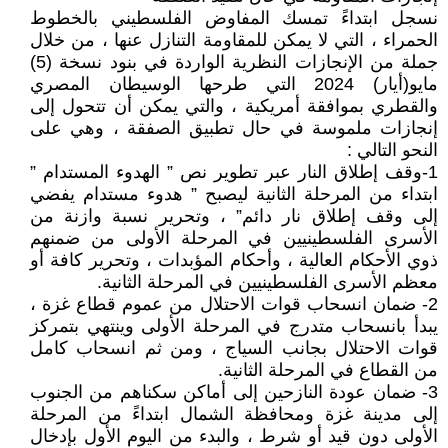
نسجل ابتداءً تمسك المفاوض الفلسطيني بالخطوط
الحمراء ، التي لا يمكن للمقاومة التنازل عنها ، من خلال
جملة من الإنجازات النظرية الواردة في بنود نسخة (5)
مايو(أيار) 2024 التي طرحها الوسيطان المصري
والقطري بموافقة أمريكية ، والتي يمكن أن تتحول إلى
إنجازات ملموسة في حال تطبيق الصفقة ، وهي على
النحو التالي :
1-وقف إطلاق النار عبر تطوير نص ” الهدوء المستدام ”
ابتداء من المرحلة الثانية ليصبح ” هدوء مستدام يفضي
إلى وقف إطلاق نار دائم” ، وتحرير نسبة وازنة من
الأسرى الفلسطينيين في المرحلة الأولى من ضمنهم
ذوي الأحكام العالية ، وأحكام المؤبدات ، وتحرير كافة أو
معظم الأسرى الفلسطينيين في المرحلة الثانية.
2- ضمان انسحاب قوات الاحتلال من عموم قطاع غزة ،
يبدأ بانسحاب متدرج في المرحلة الأولى وينتهي بتمركز
قوات الاحتلال بجانب السياج ، ومن ثم انسحاب كامل
من القطاع في المرحلة الثانية.
3- ضمان عودة النازحين إلى أماكن سكناهم من الجنوب
إلى مدينة غزة ومحافظة الشمال ابتداءً من المرحلة
الأولى دون قيد أو شرط ، والبدء من اليوم الأول بإدخال