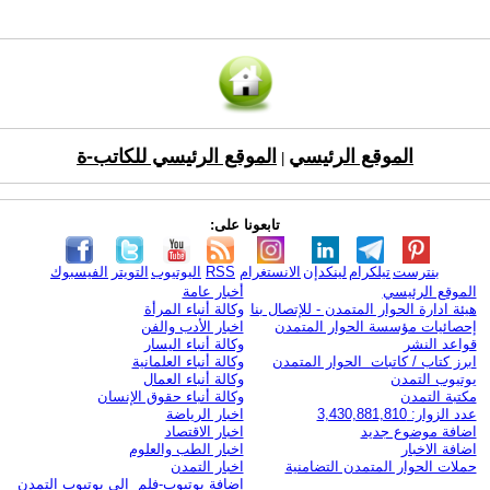
الموقع الرئيسي
الموقع الرئيسي للكاتب-ة
|
تابعونا على:
بنترست
تيلكرام
لينكدإن
الانستغرام
RSS
اليوتيوب
التويتر
الفيسبوك
الموقع الرئيسي
أخبار عامة
هيئة ادارة الحوار المتمدن - للإتصال بنا
وكالة أنباء المرأة
إحصائيات مؤسسة الحوار المتمدن
اخبار الأدب والفن
قواعد النشر
وكالة أنباء اليسار
ابرز كتاب / كاتبات الحوار المتمدن
وكالة أنباء العلمانية
يوتيوب التمدن
وكالة أنباء العمال
مكتبة التمدن
وكالة أنباء حقوق الإنسان
عدد الزوار: 3,430,881,810
اخبار الرياضة
اضافة موضوع جديد
اخبار الاقتصاد
اضافة الاخبار
اخبار الطب والعلوم
حملات الحوار المتمدن التضامنية
اخبار التمدن
إضافة يوتيوب-فلم إلى يوتيوب التمدن