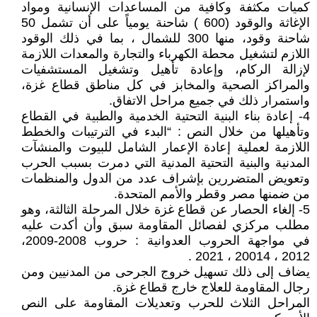
كميات مكثفة وكافية من المساعدات الإنسانية ومواد
الإغاثة والوقود (600 ) شاحنة يومياً على أن تشمل 50
شاحنة وقود، منها 300 للشمال ، بما في ذلك الوقود
اللازم لتشغيل محطة الكهرباء والتجارة والمعدات اللازمة
لإزالة الركام، وإعادة تأهيل وتشغيل المستشفيات
والمراكز الصحية والمخابز في كل مناطق قطاع غزة،
واستمرار ذلك في جميع مراحل الاتفاق.
4- إعادة بناء البنية التحتية الخدمية والطبية في القطاع
وتأهيلها من خلال النص : “البدء في الترتيبات والخطط
اللازمة لعملية إعادة الإعمار الشامل للبيوت والمنشآت
المدنية والبنية التحتية المدنية التي دمرت بسبب الحرب
وتعويض المتضررين بإشراف عدد من الدول والمنظمات
من ضمنها مصر وقطر والأمم المتحدة.
5- إلغاء الحصار عن قطاع غزة خلال المرحلة الثالثة، وهو
مطلب مركزي لفصائل المقاومة سبق وأن أكدت عليه
في مواجهة الحروب العدوانية : حروب 2008-2009،
2012 ، 20014 ، 2021 .
يضاف إلى ذلك تسهيل خروج الجرحى من المدنيين ومن
رجال المقاومة للعلاج خارج قطاع غزة.
المراحل الثلاث للحرب وتعديلات المقاومة على النص