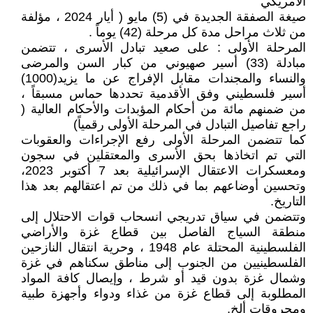
الأمريكي
صيغة الصفقة الجديدة في (5) مايو ( أيار 2024 ، مؤلفة
من ثلاث مراحل مدة كل مرحلة (42) يوماً .
المرحلة الأولى : على صعيد تبادل الأسرى ، تتضمن
مبادلة (33) أسير صهيوني من كبار السن والمرضى
والنساء والمجندات مقابل الإفراج عن ما يزيد(1000)
أسير فلسطيني وفق الأقدمية تحددها حماس مسبقاً ،
من ضمنهم مائة من أحكام المؤبدات والأحكام العالية (
راجع تفاصيل التبادل في المرحلة الأولى رقمياً)
كما تتضمن المرحلة الأولى رفع الإجراءات والعقوبات
التي تم اتخاذها بحق الأسرى والمعتقلين في سجون
ومعسكرات الاعتقال الإسرائيلية بعد 7 أكتوبر 2023،
وتحسين أوضاعهم بما في ذلك من تم اعتقالهم بعد هذا
التاريخ.
وتتضمن في سياق تدريجي انسحاب قوات الاحتلال إلى
منطقة السياج الفاصل بين قطاع غزة والأراضي
الفلسطينية المحتلة عام 1948 ، وحرية انتقال النازحين
الفلسطينيين من الجنوب إلى مناطق سكناهم في غزة
وشمال غزة بدون قيد أو شرط ، وإيصال كافة المواد
المطلوبة إلى قطاع غزة من غذاء ودواء وأجهزة طبية
ومحروقات ألخ.