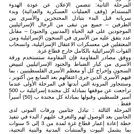
المرحلة الثانية: تتضمن الإعلان عن عودة الهدوء
المستدام (وقف العمليات العسكرية والعدائية) وبدء
سريانه قبل البدء بتبادل المحتجزين والأسرى بين
الطرفين – جميع من تبقى من الرجال الإسرائيليين
الموجودين على قيد الحياة (المدنيين والجنود) – مقابل
عدد يتفق عليه من الأسرى في السجون الإسرائيلية ومن
المعتقلين في معسكرات الاعتقال الإسرائيلية، وانسحاب
القوات الإسرائيلية بالكامل خارج قطاع غزة.
ووفق مصادر المقاومة فإن المقاومة ستستخدم ورقة
الأسرى من كبار الضباط والجنود الإسرائيليين لتبييض
السجون وإخراج كل أو معظم الأسرى الفلسطينيين ، بما
فيهم الأسرى الذين جرى اعتقالهم بعد السابع من أكتوبر ،
وستتجاوز المرونة التي أبدتها في المرحلة الأولى عندما
تراجعت عن موقفها بمبادلة كل مجندة إسرائيلية ب 500
أسير فلسطيني وقبولها بمبادلة كل مجندة ب (50) أسيراً
فقط .
المرحلة الثالثة : تبادل جثامين ورفات الموتى لدى
الجانبين بعد الوصول لهم والتعرف عليهم / البدء في تنفيذ
خطة إعادة إعمار قطاع غزة لمدة من 3 إلى 5 سنوات
بما يشمل البيوت والمنشآت المدنية والبنية التحتية،