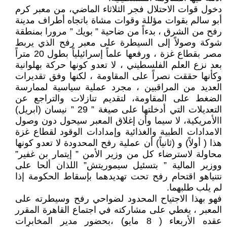
دخول قوات الاحتلال فجر الثلاثاء الماضي، من معبر كرم
أبو سالم بقوات مؤللة وقوات مشاة باتجاه أطراف مدينة
رفح من الشرق ، بدءاً من ضاحية ” بويك ” مرورا بمنطقة
شوكة وصولاً إلى السيطرة على معبر رفح الذي يربط
مصر بقطاع غزة ، ورفعها علماً إسرائيلياً بطول 20 متراً
بعد نزع العلم الفلسطيني ، لا تعدو كونها حركة بهلوانية
وكأنها حققت نصراً على المقاومة ، لكنها وفق تقديرات
العديد من المراقبين ، مجرد عملية سياسية لممارسة
الضغط على المقاومة، لتقديم تنازلات والتراجع عن
التعديلات التي أدخلتها على صيغة ” 29 ” نيسان (ابريل)
االأمريكية، لا سيما وأن إغلاق المعبر سيحول دون وصول
الامدادات الطبية والغذائية وإمدادات الوقود لقطاع غزة
هذا ( أولاً) و (ثانياً) أن عملية رفح المحدودة لا تعدو كونها
محاولة لاسترضاء كل من وزير الأمن ” إيتمار بن غفير”
ووزير المالية ” بتسئيل سيموريتش” اللذان ألحا على
نتنياهو اقتحام رفح تحت تهديدهما بإسقاط الحكومة إذا
لم يلب طلبهما.
فهو بهذا الاجتياح المحدود لضواحي رفح وسيطرته على
المعبر ، يغطي على مشاركته في اجتماع القاهرة المقرر
عقده الأربعاء ( 8 مايو) ،بحضور مدير المخابرات