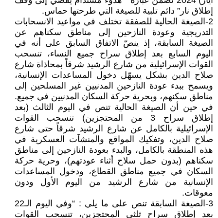
أيار) 2024 تضمن عبارة ” هدوء مستدام يفضي إلى وقف
إطلاق نار” دائم تلبية للصيغة التي طرحتها حماس.
2-الصيغة الحالية للصفقة تختلف في مواعيد الانسحابات
التدريجية وعودة النازحين إلى مناطق سكناهم عن
الصيغة السابقة، إذ ينصّ الاتفاق السابق على أنه في
اليوم السابع بعد إطلاق سراح جميع النساء، تنسحب
القوات الإسرائيلية من شارع الرشيد شرقاً بمحاذاة شارع
صلاح الدين بشكل يسهّل دخول المساعدات الإنسانية،
ويسمح ببدء عودة النازحين المدنيين غير المسلحين إلى
مناطق سكنهم، وبحرية حركة السكان المدنيين في جميع.
في حين أن الصيغة الحالية تنص في اليوم الثالث (بعد
إطلاق سراح 3 من المحتجزين) تنسحب القوات
الإسرائيلية بالكامل عن شارع الرشيد شرقاً حتى شارع
صلاح الدين، وتفكيك المواقع والمنشآت العسكرية في
هذه المنطقة بالكامل، والبدء بعودة النازحين إلى مناطق
سكناهم (بدون حمل سلاح أثناء عودتهم)، وحرية حركة
السكان في جميع مناطق القطاع، ودخول المساعدات
الإنسانية من شارع الرشيد من اليوم الأول ودون
معوقات.
3-الصيغة السابقة تنص على ما يلي : “وفي اليوم الـ22
بعد إطلاق سراح ثلثي المحتجزين، تنسحب القوات