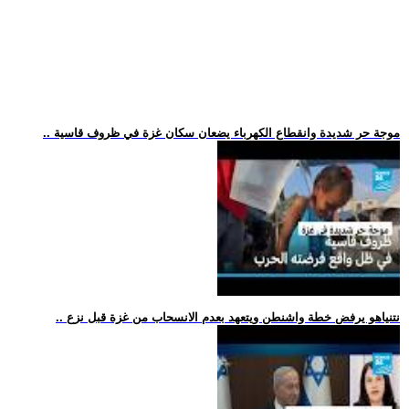
.. موجة حر شديدة وانقطاع الكهرباء يضعان سكان غزة في ظروف قاسية
.. نتنياهو يرفض خطة واشنطن ويتعهد بعدم الانسحاب من غزة قبل نزع