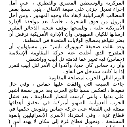
المركزية والوسيطين المصري والقطري ، على أمل
إجراء تعديل جزئي على صيغة الاتفاق ، يلبي نسبياً بعض
المطالب الإسرائيلية لإنقاذ ماء وجهه المهدور ، ومن أجل
النزول من فوق الشجرة ، خاصةً بعد موافقة الإدارة
الأمريكية عليه ، وتلميحها بوقف شحنة الذخائر المقرر
ارسالها للكيان الصهيوني وأن الإدارة الأمريكية ترفض أن
يضر نتنياهو بمصالح الولايات المتحدة في المنطقة.
وقد نقلت صحيفة “نيويورك تايمز” عن مسؤولين، أن
المقترح الذي أعلنت عنه حركة المقاومة الإسلامية
(حماس) فيه تغيير عما قدمته تل أبيب وواشنطن
وأن رد حماس كان جديا، وأكدوا أن الأمر لتل أبيب لتقرر
إذا ما كانت ستدخل في اتفاق.
اليوم التالي للحرب لمصلحة المقاومة
جاءت الصيغة التي وافقت عليها حماس ، وفي حال
تنفيذها ، لتعكس نسبياً نتائج الحرب بعد مرور سبعة أشهر
على بدئها ، والتي كرست انتصار المقاومة ، بعد فشل
الحرب العدوانية الصهيو أميركية في تحقيق أهدافها
ممثلة في القضاء على حركة حماس وتقويض حكمها في
قطاع غزة ، وفي استرداد الأسرى الإسرائيليين بالقوة
المسلحة ، وتحويل قطاع غزة إلى مكان لا يهدد أمن (