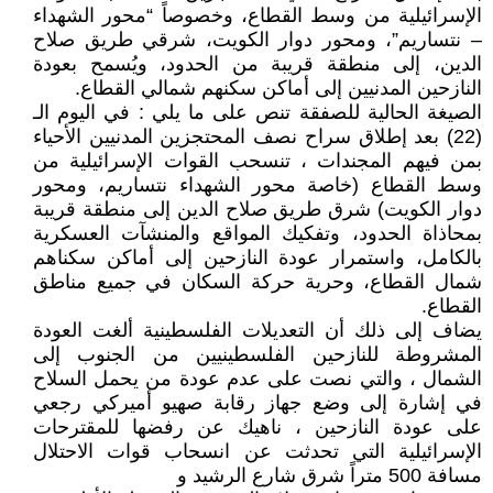
الإسرائيلية من وسط القطاع، وخصوصاً “محور الشهداء
– نتساريم”، ومحور دوار الكويت، شرقي طريق صلاح
الدين، إلى منطقة قريبة من الحدود، ويُسمح بعودة
النازحين المدنيين إلى أماكن سكنهم شمالي القطاع.
الصيغة الحالية للصفقة تنص على ما يلي : في اليوم الـ
(22) بعد إطلاق سراح نصف المحتجزين المدنيين الأحياء
بمن فيهم المجندات ، تنسحب القوات الإسرائيلية من
وسط القطاع (خاصة محور الشهداء نتساريم، ومحور
دوار الكويت) شرق طريق صلاح الدين إلى منطقة قريبة
بمحاذاة الحدود، وتفكيك المواقع والمنشآت العسكرية
بالكامل، واستمرار عودة النازحين إلى أماكن سكناهم
شمال القطاع، وحرية حركة السكان في جميع مناطق
القطاع.
يضاف إلى ذلك أن التعديلات الفلسطينية ألغت العودة
المشروطة للنازحين الفلسطينيين من الجنوب إلى
الشمال ، والتي نصت على عدم عودة من يحمل السلاح
في إشارة إلى وضع جهاز رقابة صهيو أميركي رجعي
على عودة النازحين ، ناهيك عن رفضها للمقترحات
الإسرائيلية التي تحدثت عن انسحاب قوات الاحتلال
مسافة 500 متراً شرق شارع الرشيد و