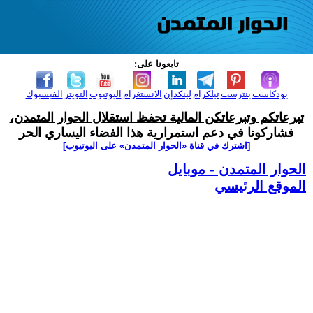
تابعونا على:
بودكاست
بنترست
تيلكرام
لينكدإن
الانستغرام
اليوتيوب
التويتر
الفيسبوك
تبرعاتكم وتبرعاتكن المالية تحفظ استقلال الحوار المتمدن،
فشاركونا في دعم استمرارية هذا الفضاء اليساري الحر
[اشترك في قناة ‫«الحوار المتمدن» على اليوتيوب]
الحوار المتمدن - موبايل
الموقع الرئيسي