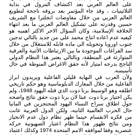
على العالم العربي بعد اكتشاف البترول في بداية
الثلاثينيات ، وقد جاء المؤتمر بعد بروفه ناجحة لتطويع
العالم العربي من خلال مفاوضات انجلترا مع الشريف
حسين وقدرته على تشكيل العالم العربي ما بعد انتهاء
الخلافة الإسلامية، وكان السؤال الاخر الاكثر اهميه هو
كيفيه عدم اعاده انتاج محمد علي من جديد بالتالي تدجين
جنوب اوروبا وتحويله الى ماده قابله للاستغلال من خلال
سد الفراغات الموجودة ما بين الارتباطات الأثنية والعرقية
المتوارثة في المنطقة، وبالتالي يعتبر هذا النظام الدولي
الناجح بدرجه امتياز لأنه حقق الاغراض المنوطة في حال
تأسيسه.
ولأن العرب في النهاية قليلي الفاعلية ويريدون ابراز
الفاعلية من خلال المعارك الدبلوماسية وهو حكم تاريخي
اطلقه وهو الوسيط برنا دوت الذي قتله اليهود 1948، ولم
يكن اختيار برنا دوت عبثا لان برنا دوت حقق نتائج واضحه
حول اطلاق سراح النساء اليهود المحتجزين في المانيا
حال الحرب العالمية الثانيه، ولكن الدول العربية عانت
من فكره الانقسام حينما ظهر نظام دول عدم الانحياز
ومن نتائج ظهور هذا النظام اعتبار الصهيونية حركه
عنصريه وفقا لموافقه الامم المتحدة 1974 وكذلك اعتماد