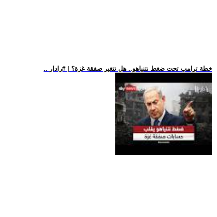
.. خطة ترامب تحت ضغط نتنياهو.. هل تتغير صفقة غزة؟ | #رادار