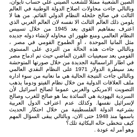
الصين الشعبية ممثلا للشعب الصيني علي حساب تايوان،
وبالتالي جاءت محاولات اصلاح الدولة الوطنية في العالم
الثالث في صالح خلخله النظام الدولي القائم. من هنا لا
يلومن ذلك العالم الثالث الا نفسه لان العالم الغربي الذي
اعترف بمفاهيم القوى بعد 1945 من خلال تسييس
النظام العالمي ومنع ظهور اي محاوله لإنشاء دوله جديده
مثل المانيا الموحدة ، أو الطموح القومي في مصر ،
وبالتالي جاءت هذه الحالة من التردي على المستوى
القومي بعد سبعينيات القرن الماضي حيث تم ادماج مصر
في اطار الراسمالية الجديدة من خلال صورتها المتوحشة
بعد سيطرة الدولار 1971 على النظام النقدي العالمي
وبالتالي جاءت النتيجة الحالية هي ما نعانيه من سوء اداره
ملف العلاقات الدولية من خلال نظام الفيتو ودوما يذهب
التصويت الامريكي والغربي عموما لصالح اسرائيل لأن
السردية اليهودية هي السائدة بما هو صالح للغرب وصالح
لإسرائيل نفسها. وكذلك عدم اعتراف الدول العربية
بشرعيه الدولة الفلسطينية من خلال احتكار الحديث
باسمها منذ 1948 حتى الان، وبالتالي يبقى السؤال المهم
كيف نتخطى حاله البكائية تلك؟
وهو أمر له عودة .