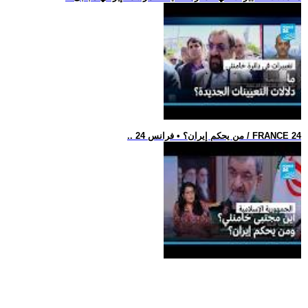
.. من يحكم إيران؟ • فرانس 24 / FRANCE 24