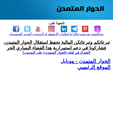
تابعونا على:
بودكاست
بنترست
تيلكرام
لينكدإن
الانستغرام
اليوتيوب
التويتر
الفيسبوك
تبرعاتكم وتبرعاتكن المالية تحفظ استقلال الحوار المتمدن،
فشاركونا في دعم استمرارية هذا الفضاء اليساري الحر
[اشترك في قناة ‫«الحوار المتمدن» على اليوتيوب]
الحوار المتمدن - موبايل
الموقع الرئيسي