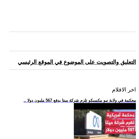
التعليق والتصويت على الموضوع في الموقع الرئيسي
اخر الافلام
.. محكمة في ولاية نيو مكسيكو تلزم شركة ميتا بدفع 567 مليون دولا