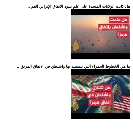
.. هل كانت الولايات المتحدة على علم ببنود الاتفاق الإيراني العم
.. ما هي الخطوط الحمراء التي تتمسك بها واشنطن في الاتفاق المرتق