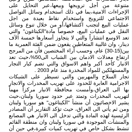
متنوعة من أجل ترويجها وبيعها،عبر التحايل على
الإجراءات الامنية،بما في ذلك استخدام وسائل التواصل
الاجتماعي للترويج واستخدام نقاط بعيدة من اجل
عمليات البيع لتجنب اكتشافها،أو من خلال تنوع وسائل
النقل في عمليات البيع، خصوصاً مادة"الكبتاغون" والتي
تعد الاوسع انتشاراً والتي لا يتجاوز أسعارها خمسة الآف
دينار، وان غالبية المتعاطين يقعون ضمن الفئة العمرية ما
بين(15-30) عام، وحسب آراء المختصين فأن من المرجح
ارتفاع معدلات الادمان بين الشباب الى50%،حيث تعد
الانبار كأحد أكبر واهم الاسواق والتي تضم كبار التجار
والمستهلكين للمواد المخدرة منذ عام 2003 .
تجار السلاح والمهربين والتي تسيطر على الشبكات
الاجرامية العابرة للحدود على تهريب المخدرات والاتجار
بها الى العراق،وأمست محافظة الانبار مركزاً مهماً
لتهريب المخدرات وتمتد عبر حدود سوريا ولبنان،حيث
يشير الاخصائيون أن منشأ "الكبتاغون" هو سوريا ولبنان
ومن ثم يأتي الى العراق، حيث تؤكد التقارير أن المصادر
الرئيسية لهذه المادة والتي تدخل الى الانبار هي المصانع
والمنشآت الموجودة في سوريا ولبنان وان منطقة القائم
تنشط بشكل خاص في تهريب كميات كبيرة،في حين أن