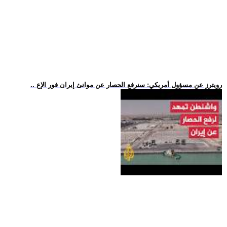
.. رويترز عن مسؤول أمريكي: سنرفع الحصار عن موانئ إيران فور الإع