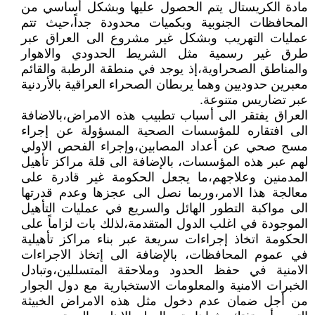
مادة الكريستال يتم الحصول عليها وبشكل أساسي من
المحافظات الجنوبية وبكميات محدودة جداً،حيث تتم
عمليات التهريب وبشكل غير مشروع الى العراق عبر
طرق غير رسمية مثل الشريط الحدودي والاهوار
والمناطق الصحراوية،إذ يوجد في منطقة الرطبة والقائم
معبرين حدوديين وهما يربطان الصحراء العراقية بالأردنية
عبر تضاريس متنوعة.
العراق يفتقر الى أسباب تطبيب هذه الامراض،بالاضافة
الى افتقاره للمؤسسات الصحية المسؤولة عن إجراء
مسح صحي عن أعداد المصابين،وإجراء الفحص الاولي
لهم عبر هذه المؤسسات، بالإضافة الى قلة مراكز تأهيل
المدمنين وعلاجهم،ما يجعل الحكومة غير قادرة على
معالجة هذا الامر،وربما نصل الى عجزها وعدم قدرتها
الى مواكبة التطور الهائل والسريع في عمليات التأهيل
الموجودة في اغلب الدول المتقدمة،لذلك بات لزاماً على
الحكومة اتخاذ إجراءات سريعة عبر بناء مراكز تأهيلية
في عموم المحافظات، بالإضافة الى إتخاذ الاجراءات
الامنية في حفظ الحدود وملاحقة المتسللين،وتبادل
الخبرات الامنية والمعلومات الاستخبارية مع دول الجوار
من أجل ضمان عدم دخول مثل هذه الامراض الخبيثة