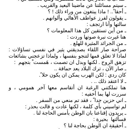
ـ سيتم مسائلتنا عن ماضينا البعيد والقريب .
ـ أحقا ً.. ! ماذا يبتغون من وراء ذلك ! ؟
ـ يقولون لفرز عواطف الأهالي وألوانهم .
سالتها وأنا ارتجف :
ـ من أين تستقين كل هذا المعلومات ؟
هنا غيرت نبرة صوتها وردت :
ـ من الجرائد المثيرة للهلع .
صراحة صار اللقاء بصديقتي يثير في نفسي تساؤلات :
لماذا لا تغلق فمها لتنجو بنفسها ، ولماذا تزعجني بشائعات
تزهق الروح . لكنها وبدل ان تصمت ، هَمست ْ بتجهم :
ـ صار الآن ، ترك البلاد يعد حماقة ..
كان ردي : لكن الهرب يمكن ان يكون حلا ً.
ـ لا اعتقد ذلك .. .
هنا تملكتني الرغبة ان أتقاسم معها آخر همومي ، و
سررت لها بما أخفيه :
ـ اني حزين جدا ً ، فقد تم منعي من السفر .
لم تواسيني بأي كلمة ، لكنها عادت و قالت بحذر :
ـ يريدون إقناعنا بان الوطن بأمس الحاجة لنا .
فسألتها بحيرة :
ـ أحقيقة ان الوطن بحاجة لنا ؟