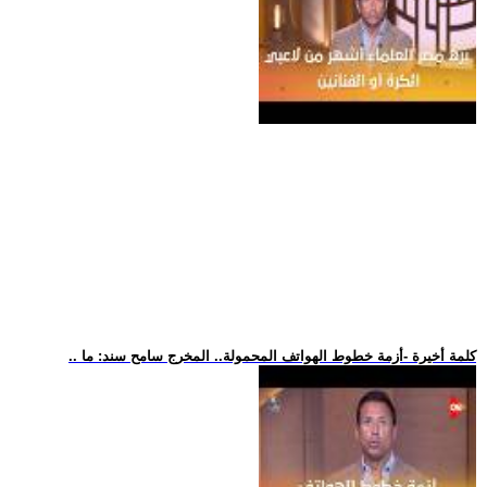
.. كلمة أخيرة -أزمة خطوط الهواتف المحمولة.. المخرج سامح سند: ما