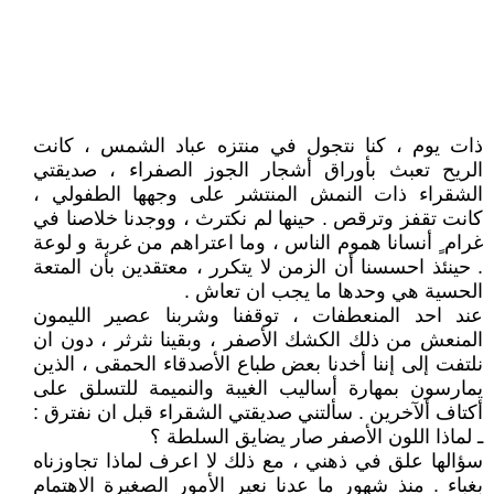
ذات يوم ، كنا نتجول في منتزه عباد الشمس ، كانت
الريح تعبث بأوراق أشجار الجوز الصفراء ، صديقتي
الشقراء ذات النمش المنتشر على وجهها الطفولي ،
كانت تقفز وترقص . حينها لم نكترث ، ووجدنا خلاصنا في
غرام ٍ أنسانا هموم الناس ، وما اعتراهم من غربة و لوعة
. حينئذ احسسنا أن الزمن لا يتكرر ، معتقدين بأن المتعة
الحسية هي وحدها ما يجب ان تعاش .
عند احد المنعطفات ، توقفنا وشربنا عصير الليمون
المنعش من ذلك الكشك الأصفر ، وبقينا نثرثر ، دون ان
نلتفت إلى إننا أخدنا بعض طباع الأصدقاء الحمقى ، الذين
يمارسون بمهارة أساليب الغيبة والنميمة للتسلق على
أكتاف ألآخرين . سألتني صديقتي الشقراء قبل ان نفترق :
ـ لماذا اللون الأصفر صار يضايق السلطة ؟
سؤالها علق في ذهني ، مع ذلك لا اعرف لماذا تجاوزناه
بغباء . منذ شهور ما عدنا نعير الأمور الصغيرة الاهتمام