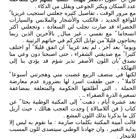
عدد السكان ويكثر الجوعى ويقلل من الذكاء .
مع مرور الوقت ، تفاصيل كثيره جعلتني استجيب غريزيا ً
للواقع الجديد ، فالكتب والأشجار والملابس والسيارات
الخضراء قد صارت تجلب لي السعادة ، وتجعلني اكثر
انسجاما ً مع نفسي ، غير مبال ٍ بالآخرين الذين ربما
يحتاجون قليلا ًمن توابل ألكركم في حياتهم الرتيبة .
ويوما ً بعد آخر ، لم يعد غريبا ً ان اتفق قليلا ً أو اختلف
كثيرا ً مع صديقتي الشقراء ، حتى اصبحنا دون وعي منا
نصدق ُبان اللون الأصفر نذير شؤم قد يؤدي بنا إلى
التهلكة .
لكنها في منصف الربيع غضبت مني وهجرتني أسبوعا ً
كاملا ً ، حين طفقت اسرد لها بضرورة عدم معارضة
الحملة ، التي أطلقتها الحكومة والمتعلقة بمضاعفة
تسعيرة الذرة الصفراء .. .
بعد عشرة أيام ، ذهبت ُ إلى المكتبة الوطنية بحثا ً عن
كتاب ( فن أللامبالاة ) وجدت العجب هنالك ، حيث أزيل
كل ما يذكرنا بذلك اللون المشع .
قالت أمينة المكتبة بكلمات صارمة : ما نقوم به ليس إلا
بداية التغيير ، وان جهادنا الوطني سيتصدى للون المسبب
للانتحار .