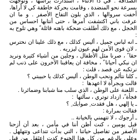
الصداقة . في ذا الأثناء ، استدارت برأسها ، وتوجهت
بسرعة نحو المنضدة ، وقامت بحركة خاطفة كي لا أراها،
أخفت سروالها ، الذي بلون التفاح الأصفر . و ما ان
عرفت باني اكتشفت أمرها ، حتى أنتابها احساس من
الخجل ، مع ذلك أطلقت ضحكة باهته قائلة ً وهي تلوح به
:
ـ انه لباس جميل ، أليس كذلك ، مع ذلك علينا ان نحترس
، لان قوى الأمن لهم عيون ليزريه .
حقا ً ، صرنا مثل الأطفال ، وجلين من أشياء كثيرة ونريد
ان نبكي أحيانا ً ، مخافة ان يعاقبنا الآخرون على ذنب لم
نرتكبه عن قصد ، قلت :
ـ كلنا نتألم ونحب الوطن ، أليس كذلك يا حبيبتي ؟
قالت وبجرأة لا اعهدها :
ـ اللعنة على الوطن ، الذي سلب منا شبابنا وضمائرنا .
فجأة ً، ازداد توتري ، سألتها :
ـ يا إلهي ، هل فقدت ِ صوابك ِ ؟
فقالت بمرارة :
ـ أرجوك ، لا تتهمني بالخيانة ..
قبل يومين ، كنت أظن أننا في مأمن ، بعد أن أزحنا
الأصفر من تفاصيل حياتنا ، التي بدأت تتداعى وتتهلهل .
وعلى بالرغم من كل هذا الخنوع كدت اعتَقل من قبل