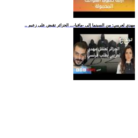
.. مهدي لعريبي: من السينما إلى -مافيا-... الجزائر تقبض على زعيم