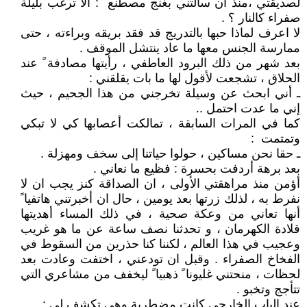
لصديقتي ،منذ ان سألتني بغنج مصطنع : ألا ترغب بليلة
صفراء كالنار ؟ .
لا اعرف لماذا حبها بالتدريج قد فقد بريقه وبراءته ، حتى
ممارسة الجنس معها ما عاد ينتشل الموقف .
بعد شهر من ذلك البرود العاطفي ، رأيتها مصادفة ً عند
الحلاق ، تشجعت لأقول لها ما بات يقلقني :
ـ أني ابحث عن وسيلة تخرجني من هذا الجحيم ، حيث
إني ما عدت احتمل ..
كما في المرات السابقة ، تمالكت أعصابها كي لا تبكي
وتمتمت :
ـ حقا نحن مساكين ، حولوا حياتنا إلى سخف ومهزلة .
بعد برهة أردفت بحسرة : فظيع ما نعاني .
أؤمن منذ مراهقتي الأولى ، ان الصداقة كنز يجب ان لا
نفرط به ، لذلك زرتها بعد يومين ، حال ان أخبرتني هاتفيا ً
أنها تعاني من وعكة صحية ، في ذلك المساء أهديتها
قلادة الكهرمان ، و تحدثنا نصف ساعة عن ما هو غريب
وعجيب في هذا العالم ، لكننا كنا حذرين من السقوط في
الفخاخ الصفراء . وقبل ان تودعني ، اختفت وعادت بعد
لحظات ، منحتني غليونا ً ذهبيا ً ليخفف من مشاعري التي
تتأجج وتخبو .
عند الباب الخارجي كانت مضطربة وهي تكشف لي :