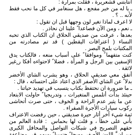
انتابتني قشعريرة ، فقلت بمرارة :
ـ يا له من خبر مفجع ، هل سنغامر في كل ما نحب فقط
لأنه .. ؟ .
لا اعرف لماذا تغير لون وجهها قبل ان تقول :
ـ نعم ، ومن الآن فصاعدا ً علينا ان نحاذر .
بعدها ، عرفت من صديقي الحلاق ان الكتاب الذي تحبه
النساء ( اعترافات اليقطين ) قد تم مصادرته من
المكتبات بلمح البصر .
كنت متفهما ً وموافقا ً على أسباب منعه ، فالكتاب يدق
الإسفين بين الرجل و المرأة ، فضلا ً لاحتواءه أفكا ر ٍغير
لائقة .
أتفق معي صديقي الحلاق ، وهو يشرب الشاي الأخضر
بدلا ً عن الشاي الأصفر الذي اعتاد على احتسائه ، قال :
ـ ما ضرورة ان نحتفظ بكتاب يتسبب في تهديد حياتنا .
حينئذ بدأت أتلمس المتغيرات ، وتدريجيا ً حاولت الابتعاد
عن ما يثير عدم الراحة و الخوف ، حتى صرت أتحاشى
ركوب سيارات الأجرة الصفراء .
ثمة شيء آخر أثار حيرة صديقتي ، حين رفضت الاعتراف
بأني على خطأ ، و قلت لها بحماس : قادة العالم من
حقهم التصريح في شبكات التواصل والمحافل الكبرى
من ان َّ اللون الأصفر مهيجا ً جنسيا ً يسهم في مضاعفة