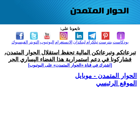
تابعونا على:
بودكاست
بنترست
تيلكرام
لينكدإن
الانستغرام
اليوتيوب
التويتر
الفيسبوك
تبرعاتكم وتبرعاتكن المالية تحفظ استقلال الحوار المتمدن،
فشاركونا في دعم استمرارية هذا الفضاء اليساري الحر
[اشترك في قناة ‫«الحوار المتمدن» على اليوتيوب]
الحوار المتمدن - موبايل
الموقع الرئيسي