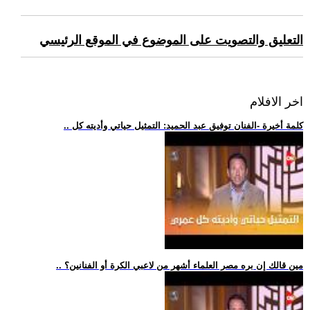
التعليق والتصويت على الموضوع في الموقع الرئيسي
اخر الافلام
.. كلمة أخيرة -الفنان توفيق عبد الحميد: التمثيل حياتي وأديته كل
.. مين قالك إن بره مصر العلماء أشهر من لاعبي الكرة أو الفنانين؟