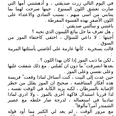
في اليوم التالي زرت صديقتي ، و أدهشتني أمها التي
صارت تعشق اللون الممنوع . حينها صرحت لهما بما
ينتابني من أسى مبهم ، بسبب التمادي والاعتداء على
اللون الأصفر بهذه القسوة المفرطة .
باغتتني و سألتني صديقتي :
ـ هل تعرف ما حل ببائع الليمون الذي نحبه ؟
أجبتها : لا داعي للسؤال ، اختفى كاختفاء الموز من
السوق .
قالت بسخرية ، كأنها عازمة على أغاضتي بأسئلتها المريبة
:
ـ لكن ما ذنب الموز إذا كان بهذا اللون ؟ .
بعدها انصرفت ْ ما دون ان تُقبلني . مع ذلك شفقت عليها
وعلى نفسي وعلى الموز .
حين عدت إلى البيت ، كنت أتساءل لماذا وقعت ُ فريسة
هذه أفكار المتناقصة ، صحيح ان الموز يقلل من خطر
الإصابة بالسرطان ، لكنه يزيد الكآبة في الوقت نفسه ،
لذا قررنا استبدال فاكهة أخرى بالموز ، ولا ادري لماذا
تمادينا في استعماله ، لدرجة صار خلطه مع عصير
الشمندر أمرا ًمألوفا ً .
مع مرور الوقت ، لم يعد لي الكثير مما أود قوله