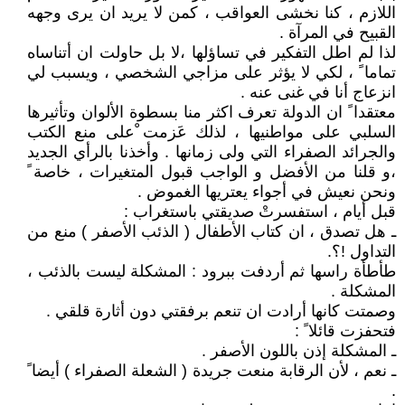
اللازم ، كنا نخشى العواقب ، كمن لا يريد ان يرى وجهه
القبيح في المرآة .
لذا لم اطل التفكير في تساؤلها ،لا بل حاولت ان أتناساه
تماما ً ، لكي لا يؤثر على مزاجي الشخصي ، ويسبب لي
انزعاج أنا في غنى عنه .
معتقدا ً ان الدولة تعرف اكثر منا بسطوة الألوان وتأثيرها
السلبي على مواطنيها ، لذلك عَزمت ْعلى منع الكتب
والجرائد الصفراء التي ولى زمانها . وأخذنا بالرأي الجديد
،و قلنا من الأفضل و الواجب قبول المتغيرات ، خاصة ً
ونحن نعيش في أجواء يعتريها الغموض .
قبل أيام ، استفسرتْ صديقتي باستغراب :
ـ هل تصدق ، ان كتاب الأطفال ( الذئب الأصفر ) منع من
التداول !؟.
طأطأة راسها ثم أردفت ببرود : المشكلة ليست بالذئب ،
المشكلة .
وصمتت كانها أرادت ان تنعم برفقتي دون أثارة قلقي .
فتحفزت قائلا ً :
ـ المشكلة إذن باللون الأصفر .
ـ نعم ، لأن الرقابة منعت جريدة ( الشعلة الصفراء ) أيضا ً
.