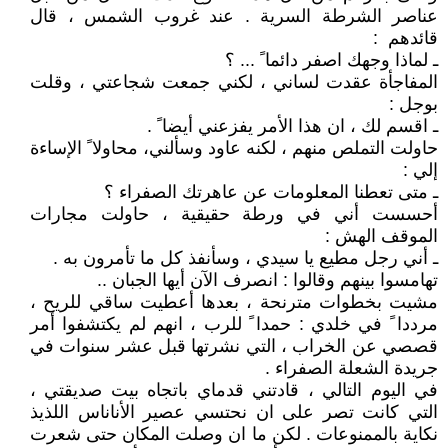
عناصر الشرطة السرية . عند غروب الشمس ، قال
قائدهم :
ـ لماذا وجهك اصفر دائما ً ... ؟
المفاجأة عقدت لساني ، لكني جمعت شجاعتي ، وقلت
بوجل :
ـ اقسم لك ، ان هذا الأمر يفزعني أيضا ً .
حاولت التملص منهم ، لكنه عاود وسألني، محاولا ً الإساءة
إلي :
ـ متى تعطنا المعلومات عن عاهرتك الصفراء ؟
أحسست أني في ورطة حقيقية ، حاولت مجارات
الموقف الهش :
ـ أني رجل مطيع يا سيدي ، وسأنفذ كل ما تأمرون به .
تهامسوا بينهم وقالوا : انصرف الآن أيها الجبان ..
مشيت بخطوات مترنحة ، بعدها أعطيت ساقي للريح ،
مرددا ً في خلدي : حمدا ً للرب ، انهم لم يكتشفوا أمر
قصصي عن الخراب ، التي نشرتها قبل عشر سنوات في
جريدة الشعلة الصفراء .
في اليوم التالي ، قادتني قدماي باتجاه بيت صديقتي ،
التي كانت تصر على ان نحتسي عصير الأناناس اللذيذ
نكاية بالممنوعات . لكن ما ان وصلت المكان حتى شعرت