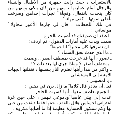
بالاستغراب ، حيث رأيت جمهرة من الأطفال والنساء
والرجال أمام عمارتها ، منهم من كان يبكي ومنهم من
كان يتحدث بانفعال، وفجأة ً تجرأت إحداهن وصرخت
بأعلى صوتها : كفى مهانة ً.
في تلك اللحظات ، قال لي جارها الأعور محاولا ً
مواساتي :
ـ اعتقد ان صديقتك قد أصيبت بالجزع .
صمت وبدت عليه أمارات الذهول ، ثم اردف :
ـ ان تصرفها كان محيرا ً لنا جميعا ً ..
ـ ما الذي حدث بحق السماء ؟
ـ تصور ، أنها قد خرجت بمعطف أصفر .. وصمت
ـ بمعطف أصفر ؟ وماذا جرى لها بعد ذلك ؟ !
ـ واكثر من هذا رأيتها تضرم النار بنفسها ، فنقلتها الجهات
الأمنية إلى المستشفى …
ـ يا لمصيبتي .
قبل أن يغادر قال كلاما ً ما زال يرن في ذهني :
ـ الجميع تعاطف معها ، أنها كسرت الحاجز .. .
عدت إلى بيتي غاضبا ًودموعي تنهمر ، على حين غرة
اعتراني احساس هائل بالفقد ، حينها فقط تيقنت من حبي
لها وكم ستكون الخسارة عظيمة إذا ما أصابها مكروه .