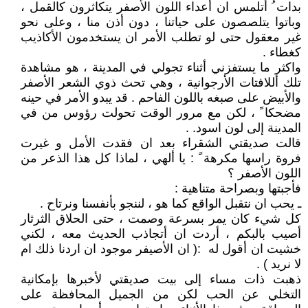
بدات ُ أتلمس ان أعداء اللون الأصفر يتكاثرون كالقمل ،
وباتوا يتلصصون على حياتنا ، دون أذن منا ، وعلى نحو
غير معقول حتى لو تطلب الأمر ان يستخدمون الأكاذيب
كغطاء .
واكثر ما يستفزني أثناء تجولي في المدينة ، هو مشاهدة
تلك أللافتات الأرجوانية ، وهي تحث ذوي الشعر الأصفر
والأبيض على صبغه باللون الفاحم . قد يبدو الأمر في حينه
مضحكا ً ، لكن مع مرور الوقت تحولت رؤوس من في
المدينة إلى لون اسود. .
قالت صديقتي الشقراء بعد ان فقدت الأمل و غيرت
فروة راسها مكرهة ً : يا ألهي ، لماذا كل هذا الذعر من
اللون الأصفر ؟
فأجبتها وبصراحة متناهية :
ـ يحب ان نتقبل الواقع كما هو ، لننجو بأنفسنا ونرتاح .
كل شيء كان يمر بسرعة وصمت ، حتى الحلاق الثرثار
أصيب بالبكم ، أردت ان أتجاذب الحديث معه ، لكني
خشيت ان أقول له :( ان الأصيفر موجود ان اردنا ذلك ام
لا نريد ) .
ذهبت ذات مساء إلى بيت صديقتي لأخبرها بإمكانية
التخلي عن الحب لكن من الجميل المحافظة على