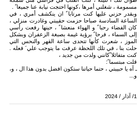
طوال تلك ا لليلة ، كنت أتقلب في فراشي مثل سمكة
مسمومة ، شغلني أمرها ،كونها احتجت نيابة عنا جميعا ً .
وبقدر حزني عليها كنت مرتابا ً ان ينكشف أمري ، في
الساعة السادسة صباحا حزمت حقيبتي وغادرت منزلي ،
كان الفضاء رحبا ً و الهواء منعشا ً ، حينها رفعت رأسي
إلى السماء ، فرحا ً برؤية غيمة بصبغة الزعفران وبشكل
الموز ، شعرت كأنها تتحدى ساعة القهر والنحس التي
حلت بنا ، في تلك اللحظة عرفت ما يتوجب علي َ فعله .
كنت متفائلا ًكانني ولدت من جديد ،
قلت مبتسما ً:
ـ آه يا حبيبتي ، حتما حياتنا ستكون افضل بدون هذا ال ، و،
و...
1/ آذار / 2024