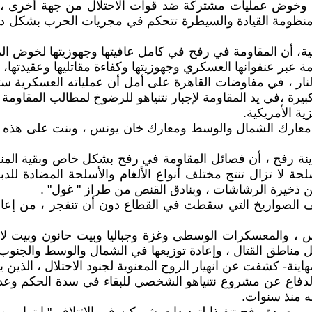
 وخوض عمليات مشتركة ضد قوات الاحتلال من جهة أخرى ، 
نظومة القيادة والسيطرة تتحكم في مجريات الحرب بشكل دقيق ،
ية، أن المقاومة في رفح في كامل عافيتها وجهوزيتها لخوض المعر
ة عبر عنفوانها العسكري وجهوزيتها وكفاءة مقاتليها وعقيدتها، 
ق النار ، في مفاوضات القاهرة على أمل أن عملياته العسكري
ة الأمريكية.
 معارك الشمال والوسط ومعارك خان يونس ، وبنت على هذه ال
ينة رفح ، أن فصائل المقاومة في رفح بشكل خاص وبقية المناطق
من ذخيرة الرشاشات ، وبنادق القنص من طراز " غول" .
يف الصواريخ التي سقطت في القطاع دون أن تنفجر ، من إعا
، والمعسكرات الوسطى وغزة وجباليا وبيت حانون وبيت لاهيا
ل مناطق القتال ، وإعادة توزيعها في الشمال والوسط والجنوب 
ة- كشفت عن انهيار الروح المعنوية لجنود الاحتلال ، الذين يتم
الدفاع عن مشروع نتنياهو الشخصي للبقاء في سدة الحكم وعد
قه منذ سنوات.