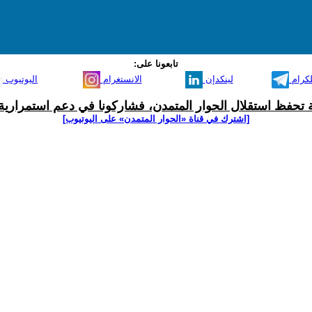
تابعونا على:
لكرام
لينكدإن
الانستغرام
اليوتيوب
ية تحفظ استقلال الحوار المتمدن، فشاركونا في دعم استمرارية 
[اشترك في قناة ‫«الحوار المتمدن» على اليوتيوب]