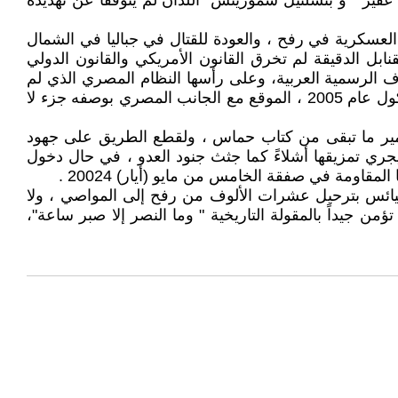
ن غفير " و"بتسلئيل سموريتش" اللذان لم يتوقفا عن تهديده
العسكرية في رفح ، والعودة للقتال في جباليا في الشمال
نابل الدقيقة لم تخرق القانون الأمريكي والقانون الدولي
راف الرسمية العربية، وعلى رأسها النظام المصري الذي لم
يحرك ساكناً بعد أن أصبح العلم الإسرائيلي مجاوراً للعلم المصري على معبر رفح ، رغم أن احتلال المعبر يتناقض مع بروتوكول عام 2005 ، الموقع مع الجانب المصري بوصفه جزء لا
ولتدمير ما تبقى من كتاب حماس ، ولقطع الطريق على جهود
ري تمزيقها أشلاءً كما جثث جنود العدو ، في حال دخول
قاومة في صفقة الخامس من مايو (أيار) 20024 .
اليائس بترحيل عشرات الألوف من رفح إلى المواصي ، ولا
من جيداً بالمقولة التاريخية " وما النصر إلا صبر ساعة"،