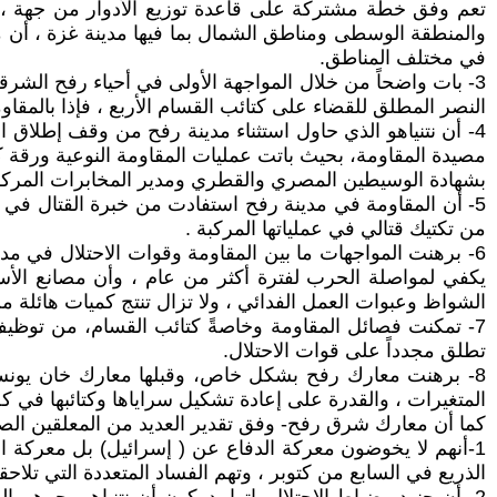
تعم وفق خطة مشتركة على قاعدة توزيع الأدوار من جهة ،
والمنطقة الوسطى ومناطق الشمال بما فيها مدينة غزة ، أن م
في مختلف المناطق.
3- بات واضحاً من خلال المواجهة الأولى في أحياء رفح الشرق
النصر المطلق للقضاء على كتائب القسام الأربع ، فإذا بالمقاوم
4- أن نتنياهو الذي حاول استثناء مدينة رفح من وقف إطلا
بشهادة الوسيطين المصري والقطري ومدير المخابرات المركزي
5- أن المقاومة في مدينة رفح استفادت من خبرة القتال في
من تكتيك قتالي في عملياتها المركبة .
6- برهنت المواجهات ما بين المقاومة وقوات الاحتلال في مد
الشواظ وعبوات العمل الفدائي ، ولا تزال تنتج كميات هائلة 
7- تمكنت فصائل المقاومة وخاصةً كتائب القسام، من توظ
تطلق مجدداً على قوات الاحتلال.
8- برهنت معارك رفح بشكل خاص، وقبلها معارك خان يونس 
المتغيرات ، والقدرة على إعادة تشكيل سراياها وكتائبها في ك
كما أن معارك شرق رفح- وفق تقدير العديد من المعلقين الصهاين
1-أنهم لا يخوضون معركة الدفاع عن ( إسرائيل) بل معركة 
الذريع في السابع من كتوبر ، وتهم الفساد المتعددة التي تلاح