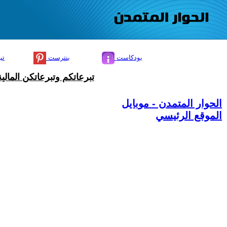
بودكاست
بنترست
تي
تبرعاتكم وتبرعاتكن المال
الحوار المتمدن - موبايل
الموقع الرئيسي