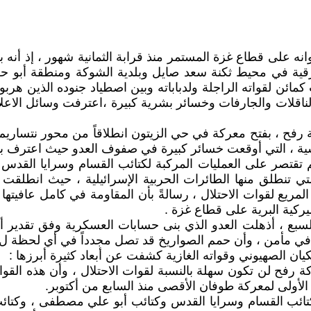
نه على قطاع غزة المستمر منذ قرابة الثمانية شهور ، إذ أنه ب
شرقية في محيط ثكنة سعد صايل وبلدية الشوكة ومنطقة أبو حل
ائن لقواته الراجلة ولدباباته وبين اصطياد جنوده الذين هربو
ينة رفح ، بفتح معركة في حي الزيتون انطلاقاً من محور نتسا
رأسية ، التي أوقعت خسائر كبيرة في صفوف العدو حيث اعترف ب
م تقتصر على العمليات المركبة لكتائب القسام وسرايا القدس 
ريم التي تنطلق منها الطائرات الحربية الإسرائيلية ، حيث انط
مريع لقوات الاحتلال ، رسالةً بأن المقاومة في كامل عافيتها
يركية البرية على قطاع غزة .
سبع ، أذهلت العدو الذي بنى حسابات العسكرية وفق تقدير أن 
ليس في مأمن ، وأن حمم الصواريخ قد تصل مجدداً في أي لحظة 
ان الصهيوني وقواته الغازية كشفت عن أبعاد كثيرة أبرزها :
كة رفح لن تكون سهلة بالنسبة لقوات الاحتلال ، وأن هذه ال
ام الأولى لمعركة طوفان الأقصى منذ السابع من أكتوبر.
كتائب القسام وسرايا القدس وكتائب أبو علي مصطفى ، وكتائب 