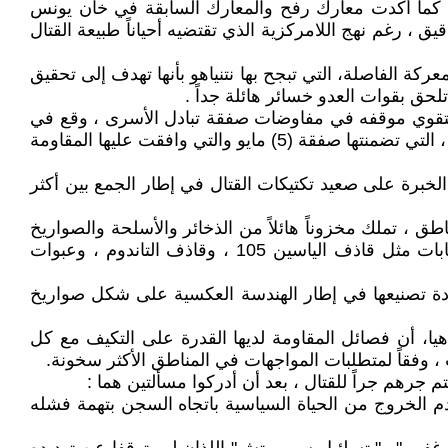
كما أكدت معارك رفح والمعارك السابقة في خان يونس
 رغم نهج اللامركزية الذي تقتضيه أحياناً طبيعة القتال
كة الفاصلة، التي تبجح بها نتنياهو بأنها تهدف إلى تحقيق
تلحق بقوات العدو خسائر هائلة جداً .
ة ستقوي موقفه في مفاوضات صفقة تبادل الأسرى ، وقع في
مصيدة المقاومة، بحيث باتت عمليات المقاومة النوعية ورقة كبيرة ،في يد المقاومة لإجبار نتنياهو للرضوخ لمطالب المقاومة ، التي تضمنتها صفقة (5) مايو والتي وافقت عليها المقاومة
خبرة على صعيد تكتيكات القتال في إطار الجمع بين أكثر
 ، تملك مخزوناً هائلاً من الذخائر والأسلحة والصواريخ
يكفي لمواصلة الحرب لفترة أكثر من عام ، وأن مصانع الأسلحة لا تزال تنتج مختلف أنواع الألغام والأسلحة المضادة للدبابات مثل قاذف الياسين 105 ، وقاذف التاندوم ، وعبوات
دة تصنيعها في إطار الهندسة العكسية على شكل صواريخ
، أن فصائل المقاومة لديها القدرة على التكيف مع كل
، وفقاً لمتطلبات المواجهات في المناطق الأكثر سخونة.
 جرهم جراً للقتال ، بعد أن أدركوا مسألتين هما :
م الخروج من الحياة السياسية باتجاه السجن بتهمة فشله