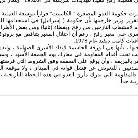
إلى مصيدة رفح تنفيذا لتهديدات شريكيه في الائتلاف " إيتمار ب
 حكومة العدو المصغرة " الكابينيت" قراراً بتوسعة العملية 
تقرير وزير خارجيتها بأن حكومة ( إسرائيل) في استخدامها للق
خيام لاستيعاب النازحين من رفح وبغطاء (ثانياً) ومن بعض الأط
 فيها ، بأنها هي الورقة الحاسمة لإنقاذ الأسرى الصهاينة ، 
ت تحت أقدام المقاومة في معارك يوم الجمعة الأسود ، وسيج
يقر بالهزيمة ، وأن يوقع على الصفقة وفق الشروط التي فرضتها الم
المدنيين ، للتعويض عن فشل قواته في الميدان ، ولا موقفه 
فالمقاومة التي تدرك مأزق العدو في هذه اللحظة التاريخية ، تؤ
ة جداً.