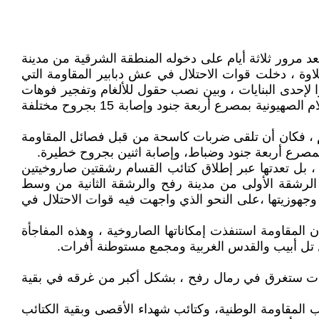
عد مرور ثلاثة أيام على دخوله المنطقة الشرقية من مدينة
اوة ، دخلت قوات الاحتلال في عش دبابير المقاومة التي
ا لإحدى البنايات ، وبين نصب حقول للألغام وتفجير فوهات
الأنفاق ، وعمليات القنص ، ما ألحق بالعدو خسائر بالدبابات والناقلات والجارفات وخسائر بشرية كبيرة ،اعترفت وسائل الاعلام الصهيونية بمصرع أربعة جنود وإصابة 15 بجروح مختلفة
ريم ، فكان أن تلقى ضربات كاسحة من قبل فصائل المقاومة
مصرع أربعة جنود وضباط، وإصابة اثنين بجروح خطيرة.
، بل تعدتها عبر إطلاق كتائب القسام رشقتين صاروخيتين
لقت الرشقة الأولى من مدينة رفح والرشقة الثانية من وسط
 وجهوزيتها ،على النحو الذي واجهت فيه قوات الاحتلال في
المقاومة استنفذت إمكاناتها الصاروخية ، وهذه المفاجأة
ل تل أبيب والقدس الغربية ومجمع مستوطنة أفرات.
قوات ستغرق في رمال رفح ، بشكل أكبر من غرقه في بقية
المقاومة الوطنية، وكتائب شهداء الأقصى وبقية الكتائب