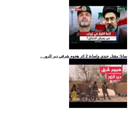
.. سانا: مقتل جندي وإصابة 2 إثر هجوم شرقي دير الزور