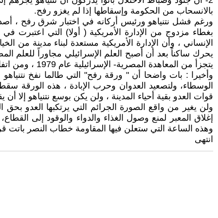
2- أن جنود وضباط الاحتلال باتوا يدركون أن نتنياهو يجرهم 
بالانسحاب من الحكومة وإسقاطها إذا لم يغزو رفح.
ورغم فشل نتنياهو ورئيس أركانه في اختبار شرق رفح ، أصدرت
بغطاء مزدوج من الإدارة الأمريكية ( أولا) التي اعتبرت في 
الإنساني ، وأن الإدارة الأمريكية مستعدة لبناء مدينة من ال
يتجزأ من المعاهدة المصرية- الإسرائيلية عام 1979 ، ومن اتفاقيات كامب ديفيد عام 1978.
وأخيرا : بات واضحا أن " ورقة رفح" التي طالما نفخ نتنياهو
الوسطاء، ولتصعيد العدوان وحرب الإبادة ، هذه الورقة سقط
قوات العدو بقية أحياء المدينة ، ولن يكن بوسع نتنياهو إلا أن 
ولن يغير من واقع الصورة الجرائم التي يرتكبها العدو بحق 
إغلاق المعبر لمنع وصول الغذاء والدواء والوقود إلى القطاع، 
وهذه الساعة التي ستعلن فيها المقاومة خطاب النصر باتت قريب
انتهى