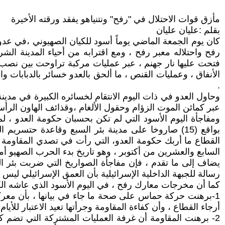
مأزق قوات الاحتلال في "رفح" ونتنياهو يفقد ورقته الأخيرة
بقلم :عليان عليان
كان يوم الجمعة الماضي يوماً أسود للكيان الصهيوني ،في عدوا
رفح واحتلاله معبر رفح ، ومع اقترابه من أحياء المدينة ال
فتحت عليها نار جهنم ، عبر عمليات مركبة تراوحت بين نصب كم
.
وحاول العدو في ذات اليوم الانتقام لخسائره الكبيرة في مد
عبر كمائن الموت الزؤام وحقول الألغام ،وقذائف الهاون ال
ومفاجأة اليوم الأسود التي لم تكن بحسبان حكومة العدو ، ل
بواقع (15) صاروخا على مدينة بئر السبع وقاعدة حتس
القطاع ما أربك حكومة العدو، التي رأت في تصدي المقاومة ال
السابع والعشرين من أكتوبر ، وهو تاريخ بدء الحرب الصهيو أم
يضاف إلى ما تقدم ، فإن مفاجأة الصواريخ التي ضربت بئر ال
رسالة للجبهة الداخلية الإسرائيلية بأن العمق الإسرائيلي 
كما أن مخرجات معارك رفح ، في اليوم الأسود الذي عاشه الكي
1-برهنت حركة حماس على صحة ما جاء في بيانها ، بأن معر
أرجاء القطاع ، وأن كفاءة المقاومة وجرأتها تعيد الاعتبار للأي
2- برهنت المقاومة أن غرفة العمليات المشتركة التي تضم 