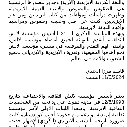
واللغة الكُردية الايزيدية (الآرية) وجذور مصدرها الرئيسية
هي الطقوس والنصوص والاعياد الدينية الايزيدية،
وظهرت دراسات ومؤلفات من كتاب ايزيديين ومن غير
الايزيديين، كتبت عن اصل وحقيقة وطقوس ومراسيم
وأعياد الديانة الايزيدية.
وبهذه المناسبة الذكرى الـ 31 لتأسيس مؤسسة لالش
الثقافية، أتقدم بالتهنئة لجميع أعضاء مؤسسة لالش،
واتمنى لهم التقدم والموفقية في مسيرة مؤسسة لالش
نحو أهدفها الحقيقية، وتعريف الايزيدية والايزدياتي لجميع
الشعوب والامم في العالم.
قاسم مرزا الجندي
11/5/2024 السبت
يعتبر تأسيس مؤسسة لالش الثقافية والاجتماعية بتاريخ
12/5/1993 في مدينة دهوك على يد نخبة من الشخصيات
الثقافية الايزيدية، وضعوا اللبنات الاولى لأكبر مؤسسة
ثقافية إيزيدية، وبدعم من حكومة أقليم كوردستان، كانت
ضرورة تاريخية للشعب الايزيدي (الكُردي) لإظهار حقيقة