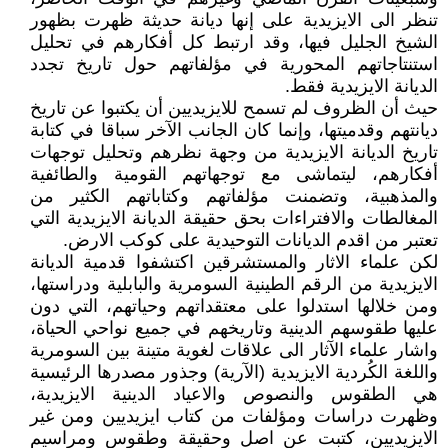
تنظر الى الايزيدية على إنها ديانة حديثة ظهرت بظهور
الشيخ الجليل فيها، وقد ارتبط كل أفكارهم في تحليل
استنتاجاتهم المحورية في مؤلفاتهم حول تاريخ تجدد
الديانة الايزيدية فقط.
حيث أن الظروف لم تسمح للايزيديين أن يكتبوا عن تاريخ
ديانتهم وقدميتها، وإنما كان الجانب الآخر سباقا في كتابة
تاريخ الديانة الايزيدية من وجهة نظرهم وتحليل توجهات
أفكارهم، ليتماشى مع توجهاتهم القومية والطائفية
والمذهبية، وتضمنت مؤلفاتهم وكتاباتهم الكثير من
المغالطات والافتراءات بحق حقيقة الديانة الايزيدية التي
تعتبر من اقدم الديانات التوحيدية على كوكب الارض.
لكن علماء الاثار والمستشرقين اكتشفوا قدمية الديانة
الايزيدية من الرقم الطينية السومرية والبابلية ودراستها،
ومن خلالها استدلوا على معتقداتهم وحياتهم، التي دون
عليها طقوسهم الدينية وتاريخهم في جميع نواحي الحياة،
واشار علماء الآثار الى علاقات لغوية متينة بين السومرية
واللغة الكُردية الايزيدية (الآرية) وجذور مصدرها الرئيسية
هي الطقوس والنصوص والاعياد الدينية الايزيدية،
وظهرت دراسات ومؤلفات من كتاب ايزيديين ومن غير
الايزيديين، كتبت عن اصل وحقيقة وطقوس ومراسيم