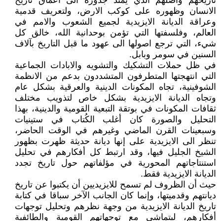
تاريخهم وأصلهم الذي يمتد جذوره الى أعماق تاريخ
الانسان وظهوره على كوكب الارض، ولتعريف قدمية
وعراقة الديانة الايزيدية لجميع الشعوب والامم في
العالم، وفلسفتها التي تؤمن بوحدانية الله، خالق كل
شيء، التي ترجع اصولها الى عهود ما قبل التاريخ بآلاف
السنين في سومر وبابل.
في ظل حملات التشكيك والتشويه والابادات الجماعية
التي انتهجتها المتطرفون المتشددون بدعم من الانظمة
الشوفينية، تجاه المكونات الدينية والعرقية بشكل عام
وتجاه الديانة الايزيدية بشكل خاص لتذويب مختلف
ثقافات المكونات في بوتقة التبعية القومية والدينية، بهذا
التحليل والصورة كان أغلب الكُتاب في ستينيات
وسبعينات القرن الماضي وغيرهم في الوقت الحاضر،
تنظر الى الايزيدية على إنها ديانة حديثة ظهرت بظهور
الشيخ الجليل فيها، وقد ارتبط كل أفكارهم في تحليل
استنتاجاتهم المحورية في مؤلفاتهم حول تاريخ تجدد
الديانة الايزيدية فقط.
حيث أن الظروف لم تسمح للايزيديين أن يكتبوا عن تاريخ
ديانتهم وقدميتها، وإنما كان الجانب الآخر سباقا في كتابة
تاريخ الديانة الايزيدية من وجهة نظرهم وتحليل توجهات
أفكارهم، ليتماشى مع توجهاتهم القومية والطائفية