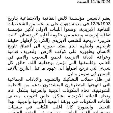
11/5/2024 السبت
يعتبر تأسيس مؤسسة لالش الثقافية والاجتماعية بتاريخ
12/5/1993 في مدينة دهوك على يد نخبة من الشخصيات
الثقافية الايزيدية، وضعوا اللبنات الاولى لأكبر مؤسسة
ثقافية إيزيدية، وبدعم من حكومة أقليم كوردستان، كانت
ضرورة تاريخية للشعب الايزيدي (الكُردي) لإظهار حقيقة
تاريخهم وأصلهم الذي يمتد جذوره الى أعماق تاريخ
الانسان وظهوره على كوكب الارض، ولتعريف قدمية
وعراقة الديانة الايزيدية لجميع الشعوب والامم في
العالم، وفلسفتها التي تؤمن بوحدانية الله، خالق كل
شيء، التي ترجع اصولها الى عهود ما قبل التاريخ بآلاف
السنين في سومر وبابل.
في ظل حملات التشكيك والتشويه والابادات الجماعية
التي انتهجتها المتطرفون المتشددون بدعم من الانظمة
الشوفينية، تجاه المكونات الدينية والعرقية بشكل عام
وتجاه الديانة الايزيدية بشكل خاص لتذويب مختلف
ثقافات المكونات في بوتقة التبعية القومية والدينية، بهذا
التحليل والصورة كان أغلب الكُتاب في ستينيات
وسبعينات القرن الماضي وغيرهم في الوقت الحاضر،