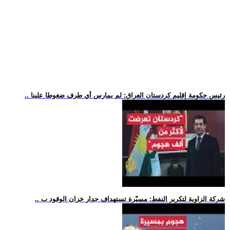
.. رئيس حكومة إقليم كردستان العراق: لم يمارس أي طرف ضغوطا علينا
.. شركة الزاوية لتكرير النفط: مسيّرة تستهداف جدار خزان الوقود ب