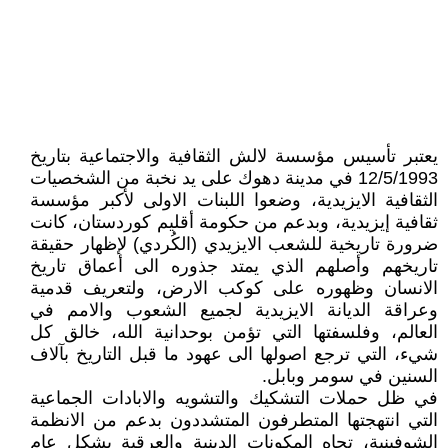
يعتبر تأسيس مؤسسة لالش الثقافية والاجتماعية بتاريخ
12/5/1993 في مدينة دهوك على يد نخبة من الشخصيات
الثقافية الايزيدية، وضعوا اللبنات الاولى لأكبر مؤسسة
ثقافية إيزيدية، وبدعم من حكومة أقليم كوردستان، كانت
ضرورة تاريخية للشعب الايزيدي (الكُردي) لإظهار حقيقة
تاريخهم وأصلهم الذي يمتد جذوره الى أعماق تاريخ
الانسان وظهوره على كوكب الارض، ولتعريف قدمية
وعراقة الديانة الايزيدية لجميع الشعوب والامم في
العالم، وفلسفتها التي تؤمن بوحدانية الله، خالق كل
شيء، التي ترجع اصولها الى عهود ما قبل التاريخ بآلاف
السنين في سومر وبابل.
في ظل حملات التشكيك والتشويه والابادات الجماعية
التي انتهجتها المتطرفون المتشددون بدعم من الانظمة
الشوفينية، تجاه المكونات الدينية والعرقية بشكل عام