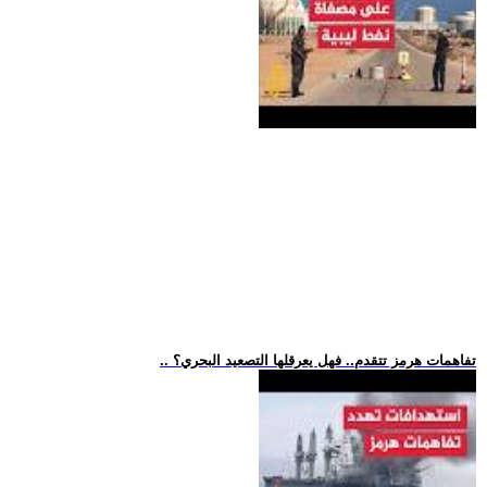
.. تفاهمات هرمز تتقدم.. فهل يعرقلها التصعيد البحري؟