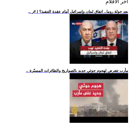
اخر الافلام
.. بعد جولة روما.. اتفاق لبنان وإسرائيل أمام عقدة التنفيذ؟ | #ر
.. مأرب تتعرض لهجوم حوثي جديد بالصواريخ والطائرات المسيّرة