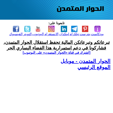
تابعونا على:
بودكاست
بنترست
تيلكرام
لينكدإن
الانستغرام
اليوتيوب
التويتر
الفيسبوك
تبرعاتكم وتبرعاتكن المالية تحفظ استقلال الحوار المتمدن،
فشاركونا في دعم استمرارية هذا الفضاء اليساري الحر
[اشترك في قناة ‫«الحوار المتمدن» على اليوتيوب]
الحوار المتمدن - موبايل
الموقع الرئيسي