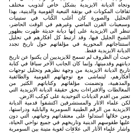
وتجاه الديانة الايزيدية بشكل خاص لتذويب مختلف
ثقافات المكونات في بوتقة التبعية القومية والدينية، بهذا
التحليل والصورة كان أغلب الكُتاب في ستينيات
وسبعينات القرن الماضي وغيرهم في الوقت الحاضر،
تنظر الى الايزيدية على إنها ديانة حديثة ظهرت بظهور
الشيخ الجليل فيها، وقد ارتبط كل أفكارهم في تحليل
استنتاجاتهم المحورية في مؤلفاتهم حول تاريخ تجدد
الديانة الايزيدية فقط.
حيث أن الظروف لم تسمح للايزيديين أن يكتبوا عن تاريخ
ديانتهم وقدميتها، وإنما كان الجانب الآخر سباقا في كتابة
تاريخ الديانة الايزيدية من وجهة نظرهم وتحليل توجهات
أفكارهم، ليتماشى مع توجهاتهم القومية والطائفية
والمذهبية، وتضمنت مؤلفاتهم وكتاباتهم الكثير من
المغالطات والافتراءات بحق حقيقة الديانة الايزيدية التي
تعتبر من اقدم الديانات التوحيدية على كوكب الارض.
لكن علماء الاثار والمستشرقين اكتشفوا قدمية الديانة
الايزيدية من الرقم الطينية السومرية والبابلية ودراستها،
ومن خلالها استدلوا على معتقداتهم وحياتهم، التي دون
عليها طقوسهم الدينية وتاريخهم في جميع نواحي الحياة،
واشار علماء الآثار الى علاقات لغوية متينة بين السومرية