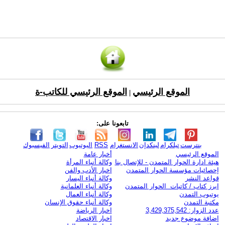
الموقع الرئيسي
الموقع الرئيسي للكاتب-ة
|
تابعونا على:
بنترست
تيلكرام
لينكدإن
الانستغرام
RSS
اليوتيوب
التويتر
الفيسبوك
الموقع الرئيسي
أخبار عامة
هيئة ادارة الحوار المتمدن - للإتصال بنا
وكالة أنباء المرأة
إحصائيات مؤسسة الحوار المتمدن
اخبار الأدب والفن
قواعد النشر
وكالة أنباء اليسار
ابرز كتاب / كاتبات الحوار المتمدن
وكالة أنباء العلمانية
يوتيوب التمدن
وكالة أنباء العمال
مكتبة التمدن
وكالة أنباء حقوق الإنسان
عدد الزوار: 3,429,375,542
اخبار الرياضة
اضافة موضوع جديد
اخبار الاقتصاد