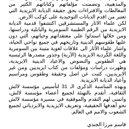
والمذهبية، وتضمنت مؤلفاتهم وكتاباتهم الكثير من
المغالطات والافتراءات بحق حقيقة الديانة الايزيدية التي
تعتبر من اقدم الديانات التوحيدية على كوكب الارض.
لكن علماء الاثار والمستشرقين اكتشفوا قدمية الديانة
الايزيدية من الرقم الطينية السومرية والبابلية ودراستها،
ومن خلالها استدلوا على معتقداتهم وحياتهم، التي دون
عليها طقوسهم الدينية وتاريخهم في جميع نواحي الحياة،
واشار علماء الآثار الى علاقات لغوية متينة بين السومرية
واللغة الكُردية الايزيدية (الآرية) وجذور مصدرها الرئيسية
هي الطقوس والنصوص والاعياد الدينية الايزيدية،
وظهرت دراسات ومؤلفات من كتاب ايزيديين ومن غير
الايزيديين، كتبت عن اصل وحقيقة وطقوس ومراسيم
وأعياد الديانة الايزيدية.
وبهذه المناسبة الذكرى الـ 31 لتأسيس مؤسسة لالش
الثقافية، أتقدم بالتهنئة لجميع أعضاء مؤسسة لالش،
واتمنى لهم التقدم والموفقية في مسيرة مؤسسة لالش
نحو أهدفها الحقيقية، وتعريف الايزيدية والايزدياتي لجميع
الشعوب والامم في العالم.
قاسم مرزا الجندي