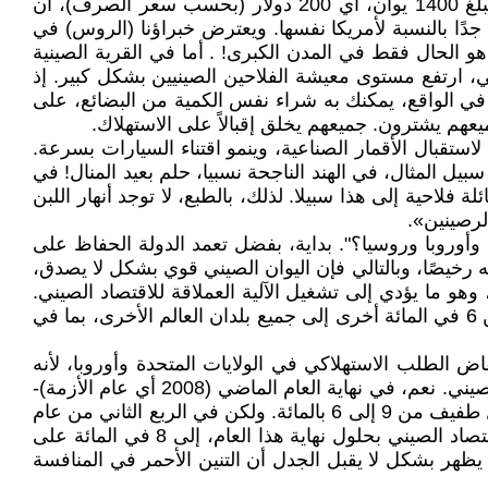
هذه القوة الشرائية الهائلة لليوان في جمهورية الصين الشعبية هي التي تسمح للعامل الصيني الماهر، ‏الذي يحصل على مبلغ 1400 يوان، أي 200 دولار (بحسب سعر الصرف)، أن
ب في الواقع ليس بالقليل جدًا بالنسبة ‏لأمريكا نفسها. ويعترض خبراؤنا (الروس) في
و الحال فقط في المدن الكبرى! . أما في ‏القرية الصينية
ي، ارتفع مستوى معيشة الفلاحين الصينيين بشكل كبير. إذ
ارًا بسعر الصرف. يبدو هذا قليلا جدا. ‏ولكن في الواقع، يمكنك به شراء نفس الكمية من البضائع، على
استقبال الأقمار الصناعية، وينمو اقتناء السيارات بسرعة.
يل المثال، في الهند الناجحة نسبيا، حلم بعيد المنال! في
 فلاحية إلى هذا سبيلا. ‏لذلك، بالطبع، لا توجد أنهار اللبن
رصينين».‏
أوروبا وروسيا؟". بداية، بفضل تعمد الدولة الحفاظ على
 ‏رخيصًا، وبالتالي فإن اليوان الصيني قوي بشكل لا يصدق،
 وهو ما يؤدي إلى تشغيل الآلية ‏العملاقة للاقتصاد الصيني.
ومع بداية عام 2008، لم تتجاوز الصادرات إلى الولايات المتحدة 6% من الناتج ‏المحلي الإجمالي الصيني. ويصدر ما يقرب من 6 في المائة أخرى إلى جميع بلدان العالم الأخرى، بما في
اض الطلب الاستهلاكي في الولايات المتحدة وأوروبا، لأنه
يعيش فقط على الدخل ‏من تصدير سلعه إلى دول "المليار الذهبي". فما الذي حدث بالتحديد؟ لم يكن هناك انهيار للاقتصاد الصيني. ‏نعم، في نهاية العام الماضي (2008 أي عام الأزمة)-
بداية هذا العام (2009)، بعد انخفاض الطلب في ‏الغرب، اهتز الاقتصاد الصيني، ولكن ليس كثيرًا. وانخفض معدل النمو بشكل طفيف من 9 إلى 6 بالمائة. ‏ولكن في الربع الثاني من عام
2009، استؤنف النمو القوي مجددا. والآن لا يشك أي من الاقتصاديين، حتى ‏أولئك الذين يحبون الغرب، في أن يصل نمو الاقتصاد الصيني بحلول نهاية هذا العام، إلى 8 في المائة على
م يظهر بشكل لا يقبل الجدل أن التنين الأحمر في المنافسة