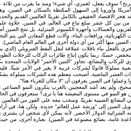
مريكا وأوروبا إلى السهول المكتظة بالسكان في الصين، وه
هجر ‏الاقتصاد الحقيقي بالكامل تقريبًا العالمين القديم والجدي
سبع من بين كل عشر سلع تباع في العالم، في ‏الصين. علاوة ع
فزيون والغسالات وأجهزة الكمبيوتر المنزلية. بل تنتج الصين أضع
الكهربائية، ورافعات البناء، وآلات قطع المعادن التي يتم ال
لصين منها أكثر من أي دولة ‏أخرى في العالم العام الماضي)‏‎.‎
ي بالفعل بناء ناقلات عملاقة لنقل ‏النفط الفنزويلي (الذي ي
منخفض. حسنًا، ربما يكون إنتاج طائرات الركاب للرحلات الطوي
لركاب والبضائع، تجاوز "التنين الأحمر" الولايات المتحدة بك
 مملوكاً قانونًا لشركات ‏غربية لا يغير في الأمر شيئًا. ف
سنوات العشر الماضية، أصبحت معظم هذه الشركات مملوكة ‏بشك
وعملوا في الصين يعرفون أن "لا مكان للغرباء هنا!".‏
حيح، ولم يعد أشد المعجبين بالغرب ‏ينكرون النمو الصناعي 
هو النمو في مستوى المعيشة هنا يا ترى؟ ستعرفون في الحال أ
بضائع الصينية تقريبًا. وسحب معه على الفور من العالمين الق
يل الصين إلى "ورشة عمل ‏للعالم" جديدة. ولكن هنا، في أراضي
 الشرائية الدولار الأخضر. لأنه يمكن لأي شخص أن يشتري ‏
قاعدة عامة، بضائع مصنوعة في الصين). بعبارة أخرى، من حيث تع