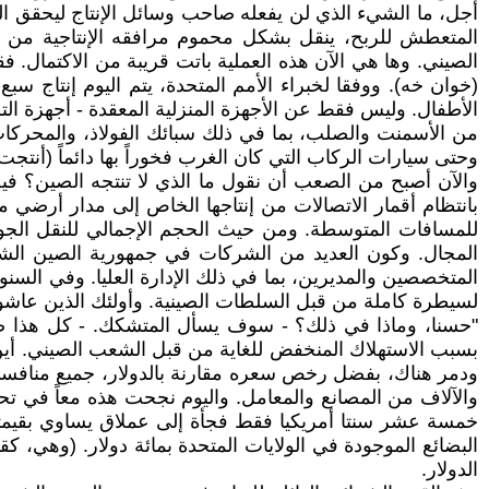
المتعطش للربح، ينقل ‏بشكل محموم مرافقه الإنتاجية من أ
الصيني. وها هي الآن هذه العملية باتت قريبة من الاكتمال. فقد 
(خوان خه). ووفقا لخبراء الأمم المتحدة، يتم اليوم إنتاج 
الأطفال. وليس فقط عن الأجهزة ‏المنزلية المعقدة - أجهزة التل
من الأسمنت والصلب، بما في ذلك سبائك الفولاذ، والمحركات ‏
وحتى سيارات الركاب التي كان الغرب فخوراً بها دائماً (أنتجت ا
والآن أصبح من الصعب أن نقول ما الذي لا تنتجه الصين؟ فيجر
بانتظام أقمار الاتصالات ‏من إنتاجها الخاص إلى مدار أرضي 
للمسافات المتوسطة. ومن حيث الحجم الإجمالي للنقل ‏الجوي ل
المجال. وكون العديد من الشركات في جمهورية الصين الشعبية
المتخصصين ‏والمديرين، بما في ذلك الإدارة العليا. وفي ال
لسيطرة كاملة من قبل السلطات الصينية. ‏وأولئك الذين عاشوا 
‎"‎حسنا، وماذا في ذلك؟ - سوف يسأل المتشكك. - كل هذا ص
بسبب الاستهلاك المنخفض ‏للغاية من قبل الشعب الصيني. أين 
ودمر هناك، بفضل رخص سعره مقارنة بالدولار، جميع ‏منافسي ال
والآلاف من المصانع والمعامل. واليوم نجحت هذه معاً في تحو
خمسة عشر ‏سنتا أمريكيا فقط فجأة إلى عملاق يساوي بقيمته
البضائع الموجودة في الولايات المتحدة بمائة ‏دولار. (وهي، ك
الدولار‎.‎