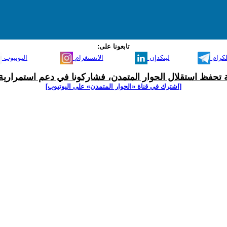
تابعونا على:
لكرام
لينكدإن
الانستغرام
اليوتيوب
ية تحفظ استقلال الحوار المتمدن، فشاركونا في دعم استمرارية 
[اشترك في قناة ‫«الحوار المتمدن» على اليوتيوب]