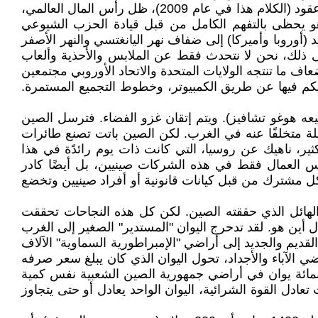
أجل، ما الشيء الذي لن يفعله صاحب وسائل الإنتاج ليحقق الربح؟ سوف يفعل، لعمري، أي شيء! ‏ومنذ ما يقرب من ثلاثة عقود (الكلام هذا في عام 2009)، ظل رأس المال العالمي،
و يحظى بالتفهم ‏الكامل من قبل قيادة الحزب الشيوعي
د (أوروبا وأميركا) إلى ضفاف نهر اليانغتسي والنهر ‏الأصفر
لى ذلك، نحن لا نتحدث فقط عن الملابس والأحذية وألعاب
اف ما تنتجه ‏الولايات المتحدة والاتحاد الأوروبي مجتمعين
تحكم فيها عن طريق الكمبيوتر، وخطوط التجميع ‏المستمرة.
بيعه هوغو تشافيز). ويتم إتقان غزو الفضاء. فترسل الصين
لة ‏متخلفًا عنه في الغرب. لكن الصين باتت تصنع طائرات
ثير، ناهيك عن روسيا، التي كانت ذات ‏يوم رائدًة في هذا
ليس العمال فقط في هذه الشركات صينيين، بل أيضًا كادر
ل مشترك من قبل كيانات قانونية أو أفراد صينيين وتخضع
الهائل الذي حققته الصين. لكن كل هذه النجاحات تحققت
ين هو. لقد ‏تدحرج اليوان "المستدير" الصغير إلى الغرب
ديم والجديد إلى أراضي "الإمبراطورية ‏السماوية" الآلاف
 الآباء والأجداد، تحول اليوان الذي كان يبلغ سعر صرفه
بمائة يوان في أراضي جمهورية الصين الشعبية نفس كمية
ادل القوة الشرائية، ‏اليوان الواحد يعادل أو حتى يتجاوز