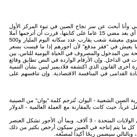
200‏ على موقع حزب العمال الشيوعي ‏الروسي وأنا أبحث عن سر نجاح الصين في تبوء المركز الأول
اقتصاديا في عالم اليوم. ونظرا لأهميتها في ‏تتبع أسباب وصول الصين إلى جبروتها الاقتصادي الحالي ونحن في العام 2024، أي بعد مضي 15 عاما ‏على كتابتها، قررت أن أترجمها آملا
أن تكون فيها فائدة خصوصا لفهم الآلية التي تمكنت بفضلها هذه الدولة ‏العظيمة من تأمين زعامتها الاقتصادية وتحسين مستوى معيشة شعب يقارب عدد سكانه اليوم المليار و500
با يعيش في "فقر مدقع" لأن أجورهم إذا ما قيست بسعر
 بين المدخول ‏والمصروف في الحياة اليومية للناس، بين
ات في الداخل. وإن الأرقام الواردة في النص تطابق ‏وقائع
رة أخرى القانون الذي اكتشفه فلاديمير لينين بشأن التنمية
ادة القدامى ‏في المنافسة الاقتصادية. وإن تنافسهم على
الصين الشعبية - اليوان. تُترجم كلمة "يوان" من الصينية
رباً، ‏حيث كانت بالمقارنة مع العملة العالمية - الدولار
أجر العامل الصيني الأكثر مهارة، في أحسن الأحوال، لا يتجاوز 200 دولار شهريا. في أوروبا ‏حوالي (2000) ألفي دولار، في الولايات المتحدة - 3 آلاف. وبما أن الأجور تشكل العنصر
ية، كل ما ‏يتم إنتاجه في الصين سيكون أرخص بكثير من ذلك
تالي سيضمن ربحًا أكيداً ‏لمصنّعه‎.‎