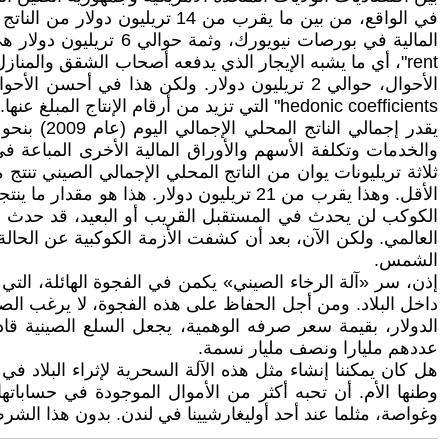
rent‏"، أي ما يشبه الإيجار الذي يدفعه أصحاب ‏الشقق والم
الأحوال، حوالي 2 تريليون دولار. ولكن هذا ف
والخدمات وتكلفة الأسهم ‏والأوراق المالية الأخرى المباعة في 
الأقل. وهذا يقرب من 21 تريليون دولار. هذ
العالمي. ولكن الآن، بعد أن كشفت الأزمة الكوكبية ‏عن الحالة
الشمس.‏
إذن، سر «آلة الرخاء الصيني» يكمن في الفجوة الهائلة، التي 
داخل البلاد. ومن أجل الحفاظ ‏على هذه الفجوة، لا يرغب الصي
الدولار، بقيمة سعر صرفه الوهمية، يجعل السلع الصينية قاد
‏عددهم مليارا ونصف مليار نسمة.‏
هل كان يمكننا إنشاء مثل هذه الآلة السحرية لإثراء البلاد 
وغواصة، مثلما عند أحد أوليغارشيينا في لندن. بدون هذا الشرط