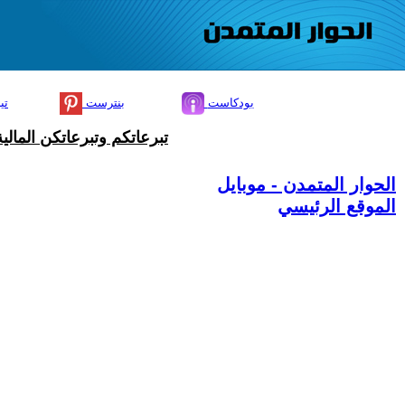
بودكاست
بنترست
تي
تبرعاتكم وتبرعاتكن المال
الحوار المتمدن - موبايل
الموقع الرئيسي