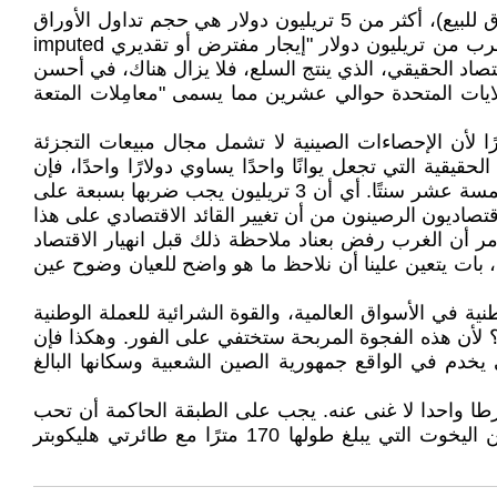
في الواقع، من بين ما يقرب من 14 تريليون دولار من الناتج المحلي الإجمالي الأمريكي (مقدار القيمة ‏المعروضة في السوق للبيع)، أكثر من 5 تريليون دولار هي حجم تداول الأوراق
المالية في بورصات ‏نيويورك، وثمة حوالي 6 تريليون دولار هي عبارة عن تجارة التجزئة، أما في قطاع الخدمات، فإن ما يقرب ‏من تريليون دولار "إيجار مفترض أو تقديري ‏imputed
اقتصاد الحقيقي، الذي ينتج ‏السلع، فلا يزال هناك، في أحسن
ت الولايات المتحدة حوالي عشرين مما يسمى "معامِلات المتعة
قريبًا ‏إنتاج حقيقي للسلع، نظرًا لأن الإحصاءات الصينية لا تشمل مجال مبيعات التجزئة
يقية ‏التي تجعل يوانًا واحدًا يساوي دولارًا واحدًا، فإن
ثلاثة تريليونات يوان من الناتج المحلي الإجمالي الصيني ‏تنتج ما لا يقل عن سبعة أضعاف السلع التي ينبغي حسابها بمعدل خمسة عشر سنتًا. أي أن 3 تريليون يجب ‏ضربها بسبعة على
يتوقعه الاقتصاديون الرصينون من أن تغيير القائد الاقتصادي على هذا
، قد حدث بالفعل. ومنذ وقت طويل. منذ عام 2000 تقريبا. كل ما في الأمر ‏أن الغرب رفض بعناد ملاحظة ذلك قبل انهيار الاقتصاد
، بات يتعين علينا أن نلاحظ ما هو ‏واضح للعيان وضوح عين
ة في الأسواق العالمية، والقوة الشرائية للعملة الوطنية
؟ لأن هذه الفجوة ‏المربحة ستختفي على الفور. وهكذا فإن
 يخدم في الواقع جمهورية الصين الشعبية وسكانها البالغ
 شرطا واحدا لا غنى عنه. يجب على الطبقة الحاكمة أن تحب
وطنها الأم. أن تحبه أكثر من ‏الأموال الموجودة في حساباتها الأجنبية، ومن الفيلات القائمة على ضفاف بحيرة جنيف، ومن اليخوت التي يبلغ ‏طولها 170 مترًا مع طائرتي هليكوبتر