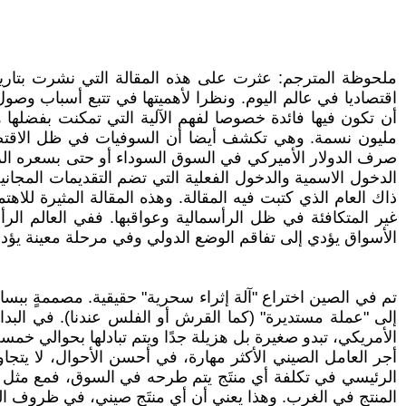
‏مليون نسمة. وهي تكشف أيضا أن السوفيات في ظل الاقتصا
صرف الدولار الأميركي في السوق ‏السوداء أو حتى بسعره الر
الدخول الاسمية والدخول الفعلية التي تضم التقديمات المجانية
ذاك العام الذي كتبت فيه المقالة. وهذه المقالة المثيرة للاهت
غير المتكافئة في ظل ‏الرأسمالية وعواقبها. ففي العالم الر
الأسواق يؤدي إلى تفاقم الوضع الدولي وفي مرحلة معينة يؤ
تم في الصين اختراع "آلة إثراء سحرية" حقيقية. مصممةٍ ببساط
إلى "عملة مستديرة" ‏‏(كما القرش أو الفلس عندنا). في البداي
الأمريكي، تبدو صغيرة بل هزيلة جدًا ويتم تبادلها بحوالي ‏خمسة 
الرئيسي في تكلفة ‏أي منتَج يتم طرحه في السوق، فمع مثل هذه
المنتج في الغرب. وهذا يعني أن أي منتَج صيني، في ‏ظروف المنا