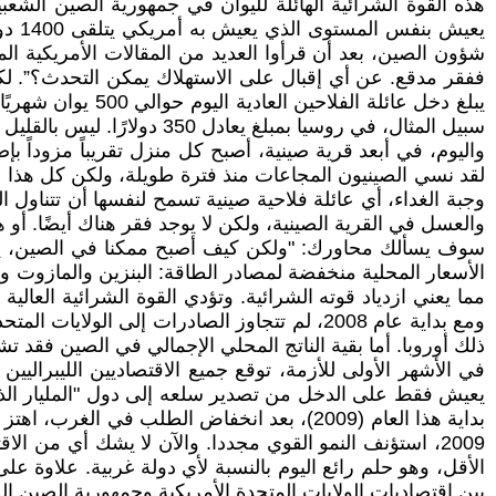
يعيش
شؤون الصين، بعد أن قرأوا العديد من المقالات الأمريكية ‏ال
ففقر مدقع. عن أي إقبال على الاستهلاك يمكن التحدث؟”. لكن 
سبيل المثال، في روسيا بمبلغ يعادل 350 ‏دولارًا. ليس بالقليل إذن. ويعيش في الريف الصيني أكثر من 200 مليون أسرة. وجميعهم يشترون. جميعهم ‏يخلق إقبالاً على الاستهلاك.‏
واليوم، في أبعد قرية صينية، أصبح كل منزل تقريباً مزوداً بإ
لقد نسي ‏الصينيون المجاعات منذ فترة طويلة، ولكن كل هذا بال
وجبة الغداء، أي عائلة فلاحية صينية تسمح ‏لنفسها أن تتناول ال
والعسل في القرية الصينية، ولكن لا يوجد فقر هناك أيضًا. أو
سوف يسألك محاورك: "ولكن كيف أصبح ممكنا في الصين، يا تر
الأسعار المحلية منخفضة ‏لمصادر الطاقة: البنزين والمازوت و
مما يعني ازدياد قوته الشرائية. وتؤدي القوة ‏الشرائية العالي
ذلك ‏أوروبا. أما بقية الناتج المحلي الإجمالي في الصين فقد ت
في الأشهر الأولى للأزمة، توقع جميع الاقتصاديين الليبراليي
‏الأقل، وهو حلم رائع اليوم بالنسبة لأي دولة غربية. علاوة 
بين اقتصاديات الولايات المتحدة ‏الأمريكية وجمهورية الصين ال