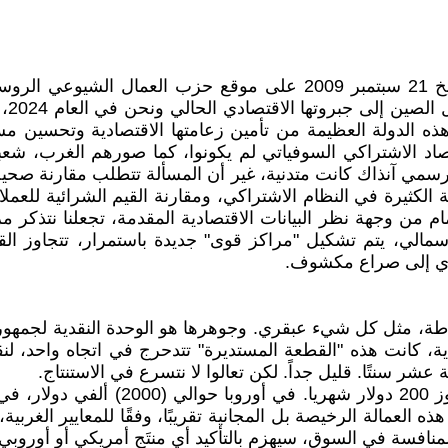
ملحوظة المترجم: عثرت على هذه المقالة التي نشرت بتاريخ 21 سبتمبر 9
د الاشتراكي السوفياتي لم يكونوا، كما صورهم ‏الغرب، شع
سمي آنذاك كانت متدنية، غير أن المسألة تتطلب مقارنة صحيحة
 ‏الكثيرة في النظام الاشتراكي، ومقارنة القيم الشرائية للعمل
مام من وجهة نظر البيانات الاقتصادية ‏المقدمة، تجعلنا نتذكر م
أسمالي، يتم تشكيل "مراكز قوى" جديدة باستمرار، تتجاوز الق
دي إلى ‏صراع مكشوف.‏
ة، مثل كل شيء عبقري. وجوهرها ‏هو الوحدة النقدية لجمهورية 
ة، كانت هذه "القطعة المستديرة" تتدحرج في اتجاه واحد، لنقل غ
عشر سنتًا. قليل جداً. لكن تعالوا لا نتسرع في الاستنتاج.‏
 العمالة الرخيصة بل المجانية تقريبًا، وفقًا للمعايير الغرب
فسة في السوق، سيهزم بالتأكيد أي منتَج أمريكي أو أوروبي، وبال