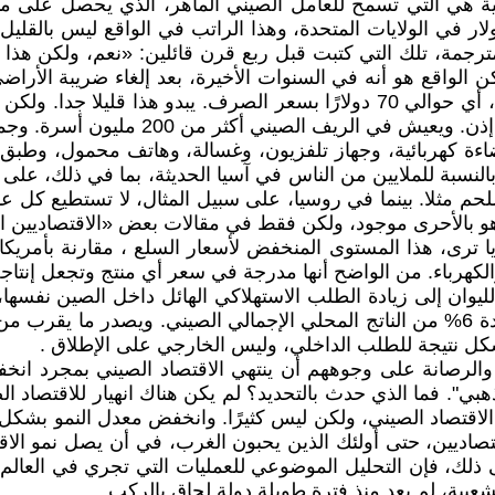
 بنفس المستوى الذي ‏يعيش به أمريكي يتلقى 1400 دولار في الولايات المتحدة، وهذا الرات
مترجمة، تلك التي كتبت قبل ربع قرن قائلين: «نعم، ولكن هذا ه
الواقع هو أنه في السنوات ‏الأخيرة، بعد إلغاء ضريبة الأراض
يبلغ دخل عائلة ‏الفلاحين العادية اليوم حوالي 500 يوان شهريًا، أي حوالي 70 دول
ضاءة كهربائية، وجهاز تلفزيون، ‏وغسالة، وهاتف محمول، وطبق ل
نسبة للملايين من الناس في آسيا الحديثة، بما في ذلك، ‏على سب
لحم مثلا. بينما في روسيا، على سبيل المثال، لا تستطيع كل عائلة
 هو بالأحرى ‏موجود، ولكن فقط في مقالات بعض «الاقتصاديين ال
ى، هذا المستوى المنخفض لأسعار ‏السلع ، مقارنة بأمريكا و
الكهرباء. من الواضح أنها مدرجة في سعر أي منتج وتجعل إنتاجه
ة لليوان إلى زيادة الطلب الاستهلاكي الهائل داخل الصين نفسها،
شكل نتيجة للطلب الداخلي، وليس الخارجي على ‏الإطلاق‎. ‎
ن والرصانة على وجوههم أن ينتهي ‏الاقتصاد الصيني بمجرد انخف
على ذلك، فإن التحليل الموضوعي للعمليات التي ‏تجري في العال
شعبية، لم يعد منذ فترة طويلة دولة لحاق بالركب.‏