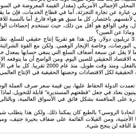
نازل لأنفسهم. باختصار، كل ما سبق هو هواء فارغ. أما بالنسبة لل
ي أحسن الأحوال، وفي الواقع ‏هو أقل من ذلك، حيث تستخدم إحصاءا
يقدر إجمالي الناتج المحلي الإجمالي اليوم (عام 2009) بنحو 3 تريليون دولار. وكل هذا هو ت
البورصات، وخاصة الإيجار الوهمي. ولكن مع القوة الشرائية الحق
ا هو مقدار ما ينتجه الاقتصاد الحقيقي للصين ‏اليوم. ومن الواضح أن ما 
الكوكب لن ‏يحدث في المستقبل القريب أو البعيد
 الحقيقية لكل الاقتصادات وحصتها الحقيقية في الإنتاج العالمي
تعمدت الدولة الحفاظ عليها، بين قيمة ‏سعر صرف العملة الوطني
نيون بعناد في جعل "قطعتهم المستديرة" قابلة للتحويل. لماذا
رة على ‏المنافسة بشكل فائق في الأسواق العالمية، وبالتالي
في اتحادنا الروسي؟ بالطبع كان يمكننا ذلك. ‏ولكن هذا يتطلب
 التافه ‏لن ينجح شيء.‏