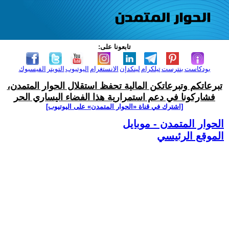
تابعونا على:
بودكاست
بنترست
تيلكرام
لينكدإن
الانستغرام
اليوتيوب
التويتر
الفيسبوك
تبرعاتكم وتبرعاتكن المالية تحفظ استقلال الحوار المتمدن،
فشاركونا في دعم استمرارية هذا الفضاء اليساري الحر
[اشترك في قناة ‫«الحوار المتمدن» على اليوتيوب]
الحوار المتمدن - موبايل
الموقع الرئيسي