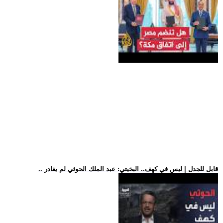
.. قابل للجدل | ليس في كهف.. البخيتي: عبد الملك الحوثي لم يغادر