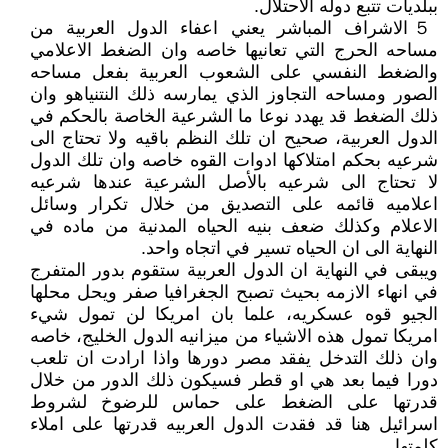
ببلديات تتبع دوله الاحتلال.
５ الاشراف المباشر يعني اعفاء الدول العربية من
مساحه الحرج التي تعانيها خاصه وان الضغط الاعلامي
والضغط النفسي على الشعوب العربية بفعل مساحه
الصور ومساحه التجاوز الذي يمارسه ذلك النتنياهو وان
ذلك الضغط قد يهدد نوعا ما الشرعية الخاصة بالحكم في
الدول العربية، صحيح ان تلك النظم باقيه ولا تحتاج الى
شرعيه بحكم امتلاكها ادوات القوه خاصه وان تلك الدول
لا تحتاج الى شرعيه بالأصل الشرعية عندها شرعيه
اعلاميه قائمه على التصديق من خلال تكرار وسائل
الاعلام وكذلك ضعف بنيه الحياه المدنية من ماده في
النهاية الى ان الحياه تسير في اتجاه واحد.
ويبقى في النهاية ان الدول العربية ستقوم بدور المتفرج
في انهاء الازمه بحيث تصبح الجغرافيا صفر ويحل محلها
الجيو قوه عسكريه، علما بان امريكا لن تمول شيء
امريكا تمول هذه الاشياء من ميزانيه الدول الخليج، خاصه
وان ذلك التدخل يفقد مصر دورها واذا ارادت ان تلعب
دورا فيما بعد هي او قطر فسيكون ذلك الدور من خلال
قدرتها على الضغط على حماس للرضوخ لشروط
اسرائيل هنا قد فقدت الدول العربيه قدرتها على املاء
كلمتها.