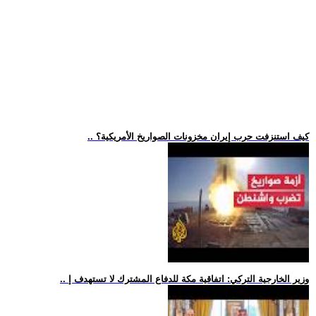
.. كيف استنزفت حرب إيران مخزونات الصواريخ الأمريكية؟
.. وزير الخارجية التركي: اتفاقية مكة للدفاع المشترك لا تستهدف إ