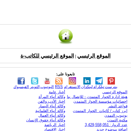
الموقع الرئيسي
الموقع الرئيسي للكاتب-ة
|
تابعونا على:
بنترست
تيلكرام
لينكدإن
الانستغرام
RSS
اليوتيوب
التويتر
الفيسبوك
الموقع الرئيسي
أخبار عامة
هيئة ادارة الحوار المتمدن - للإتصال بنا
وكالة أنباء المرأة
إحصائيات مؤسسة الحوار المتمدن
اخبار الأدب والفن
قواعد النشر
وكالة أنباء اليسار
ابرز كتاب / كاتبات الحوار المتمدن
وكالة أنباء العلمانية
يوتيوب التمدن
وكالة أنباء العمال
مكتبة التمدن
وكالة أنباء حقوق الإنسان
عدد الزوار: 3,429,558,051
اخبار الرياضة
اضافة موضوع جديد
اخبار الاقتصاد