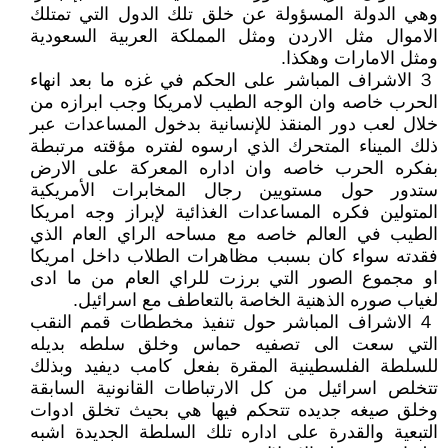
وهي الدولة المسؤولة عن خلق تلك الدول التي تمتلك
الاموال مثل الاردن ومثل المملكة العربية السعودية
ومثل الامارات وهكذا.
３ الاشراف المباشر على الحكم في غزه ما بعد انهاء
الحرب خاصه وان الوجه الطيب لامريكا وجب ابرازه من
خلال لعب دور المنقذ للإنسانية بدخول المساعدات عبر
ذلك الميناء المتحرك الذي ارسوه لفتره مؤقته مرتبطة
بفكره الحرب خاصه وان اداره المعركة على الارض
ستدور حول مستويين رجال المخابرات الأمريكية
المتولين فكره المساعدات الغذائية لإبراز وجه امريكا
الطيب في العالم خاصه مع مساحه الراي العام الذي
فقدته سواء كان بسبب مظاهرات الطلاب داخل امريكا
او مجموع الصور التي برزت للراي العام من ما ادى
لغياب صوره الذهنية الخاصة بالتعاطف مع اسرائيل.
４ الاشراف المباشر حول تنفيذ مخططات قمم النقب
التي سعت الى تصفيه حماس وخلق سلطه بديله
للسلطة الفلسطينية المقرة بفعل كامب ديفيد وبذلك
تتخلص اسرائيل من كل الارتباطات القانونية السابقة
وخلق صيغه جديده تتحكم فيها هي بحيث تخلق ادوات
التبعية والقدرة على اداره تلك السلطة الجديدة اشبه