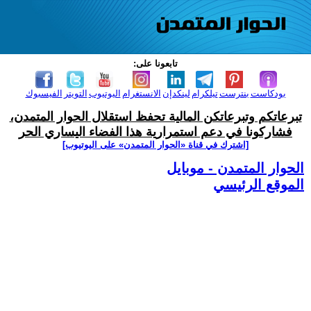
تابعونا على:
بودكاست
بنترست
تيلكرام
لينكدإن
الانستغرام
اليوتيوب
التويتر
الفيسبوك
تبرعاتكم وتبرعاتكن المالية تحفظ استقلال الحوار المتمدن،
فشاركونا في دعم استمرارية هذا الفضاء اليساري الحر
[اشترك في قناة ‫«الحوار المتمدن» على اليوتيوب]
الحوار المتمدن - موبايل
الموقع الرئيسي