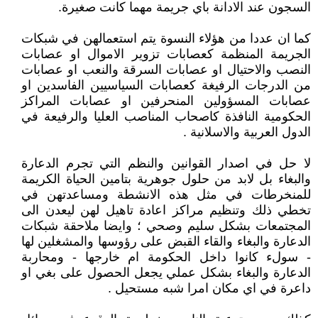
السجون عند الادانة باي جريمة مهما كانت صغيرة.
كما ان عددا من هؤلاء النسوة يتم استعمالهن في شبكات
الجريمة المنظمة كعصابات تزوير الاموال او عصابات
النصب والاحتيال او عصابات السرقة والنعب او عصابات
من الدرجات الرفيغة كعصابات السياسيين الفاسدين او
عصابات المسؤولين المنحرفين او عصابات المراكز
الحكومية النافذة كاصحاب المناصب العليا والرفيعة في
الدول العربية والاسلانية .
لا حل في اصدار القوانين والنظم التي تجرم الدعارة
والبغاء بل لابد من حلول جوهرية بتامين الحياة الكريمة
للمنخرطات في مثل هذه الانشطة ومساعدتهن في
تخطي ذلك وتنظيم مراكز اعادة تاهيل لهن ليعدن الى
المجتمعات بشكل سليم وصحي ؛ وايضا ملاحقة شبكات
الدعارة والبغاء والقاء القبض على رؤوسها والمشغلين لها
- سولء كانوا داخل الحكومة ام خارجها - ومحاربة
الدعارة والبغاء بشكل عملي يجعل الحصول على بغي او
داعرة في اي مكان امرا شبه مستحيل .