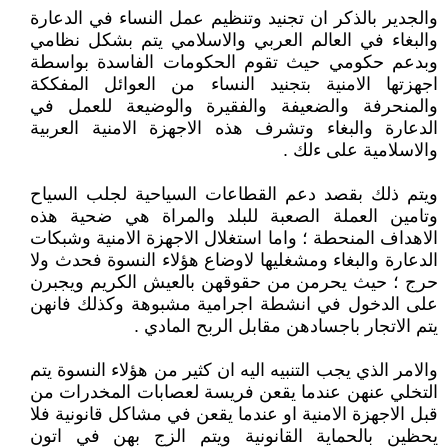
والجدير بالذكر ان تجنيد وتنظيم عمل النساء في الدعارة
والبغاء في العالم العربي والاسلامي يتم بشكل نظامي
وبدعم حكومي حيث تقوم الحكومات الفاسدة بواسطة
اجهزتها الامنية بتجنيد النساء من العوائل المفككة
والمنحرفة والضعيفة والفقيرة والوضيعة للعمل في
الدعارة والبغاء وتشرف هذه الاجهزة الامنية العربية
والاسلامية على ءلك .
ويتم ذلك بقصد دعم القطاعات السياحية لجلب السياح
وتامين العملة الصعبة للبلد والمراة هي ضحية هذه
الاهداف المنحطة ؛ واما استغلال الاجهزة الامنية وشبكات
الدعارة والبغاء ومشغليها لاوضاع هؤلاء النسوة فحدث ولا
حرج ؛ حيث يحرمن من حقوقهن بالعيش الكريم ويجبرن
على الدخول في انشطة اجرامية مشبوهة وكذلك فانهن
يتم الاتجار باجسادهن مقابل الربح المادي .
والامر الذي يجب التنبيه اليه ان كثير من هؤلاء النسوة يتم
التخلي عنهن عندما يقعن فريسة لعصابات المخدرات من
قبل الاجهزة الامنية او عندما يقعن في مشاكل قانونية فلا
يحظين بالحماية القانونية ويتم الزج بهن في اتون