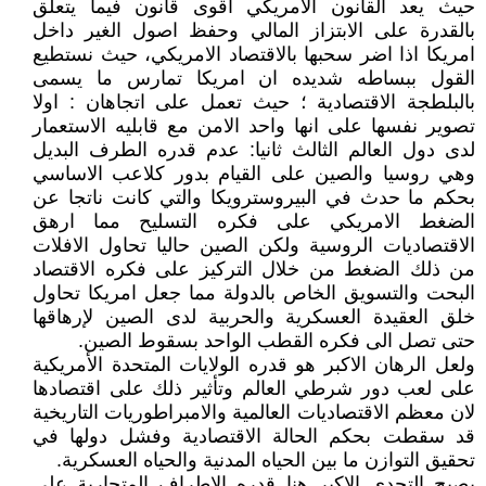
حيث يعد القانون الامريكي اقوى قانون فيما يتعلق
بالقدرة على الابتزاز المالي وحفظ اصول الغير داخل
امريكا اذا اضر سحبها بالاقتصاد الامريكي، حيث نستطيع
القول ببساطه شديده ان امريكا تمارس ما يسمى
بالبلطجة الاقتصادية ؛ حيث تعمل على اتجاهان : اولا
تصوير نفسها على انها واحد الامن مع قابليه الاستعمار
لدى دول العالم الثالث ثانيا: عدم قدره الطرف البديل
وهي روسيا والصين على القيام بدور كلاعب الاساسي
بحكم ما حدث في البيروسترويكا والتي كانت ناتجا عن
الضغط الامريكي على فكره التسليح مما ارهق
الاقتصاديات الروسية ولكن الصين حاليا تحاول الافلات
من ذلك الضغط من خلال التركيز على فكره الاقتصاد
البحت والتسويق الخاص بالدولة مما جعل امريكا تحاول
خلق العقيدة العسكرية والحربية لدى الصين لإرهاقها
حتى تصل الى فكره القطب الواحد بسقوط الصين.
ولعل الرهان الاكبر هو قدره الولايات المتحدة الأمريكية
على لعب دور شرطي العالم وتأثير ذلك على اقتصادها
لان معظم الاقتصاديات العالمية والامبراطوريات التاريخية
قد سقطت بحكم الحالة الاقتصادية وفشل دولها في
تحقيق التوازن ما بين الحياه المدنية والحياه العسكرية.
يصبح التحدي الاكبر هنا قدره الاطراف المتحاربة على