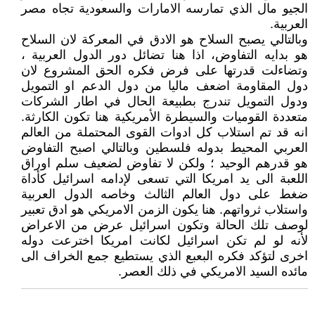
الجيو مال الذي تمارسه الامارات والسعودية تجاه مصر
العربية.
وبالتالي يصبح السلاح هو الادق في المعركة لان السلاح
هو بدايه التفاوض، اذا هنا تضائل دور الدول العربية ،
وتضاءلت قدرتها على فرض فكره الحق المشروع لان
دول المقاومة اضعف ماليا من دول الدعم او التمويل
ودول التمويل تندرج بطبيعة الحال في اطار الشركات
متعددة القوميات والسيطرة الأمريكية هنا تكون الكارثة.
انه قد تم استلاب كل ادوات القوى المحتملة من العالم
العربي المحيط بدوله فلسطين وبالتالي اصبح التفاوض
هو قدرهم الوحيد ؛ ولكن لا تفاوض لضعيف سلم اوراق
اللعبة الى يد امريكا التي تسعى لإدامه اسرائيل كأداة
ضغط على دول العالم الثالث وخاصه الدول العربية
واستلاب ثرواتهم. هنا يكون الزمن الامريكي هو ادق تعبير
لوصف تلك الحالة وتكون اسرائيل عرض من الاعراض
لأنه لو لم تكن اسرائيل لكانت امريكا اخترعت دوله
اخرى لتؤكد فكره البعبع الذي يستطيع جمع الخراف الى
مائده السيد الامريكي في ذلك العصر.