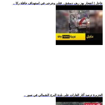
.. عاجل | انفجار يهز ريف دمشق.. قتلى وجرحى في استهداف حافلة ركا
.. الجزيرة ترصد آثار الغارات على بلدة البرج الشمالي في صور