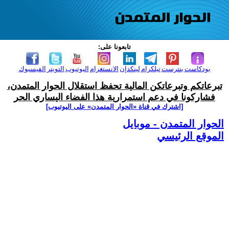
تابعونا على:
بودكاست
بنترست
تيلكرام
لينكدإن
الانستغرام
اليوتيوب
التويتر
الفيسبوك
تبرعاتكم وتبرعاتكن المالية تحفظ استقلال الحوار المتمدن،
فشاركونا في دعم استمرارية هذا الفضاء اليساري الحر
[اشترك في قناة ‫«الحوار المتمدن» على اليوتيوب]
الحوار المتمدن - موبايل
الموقع الرئيسي