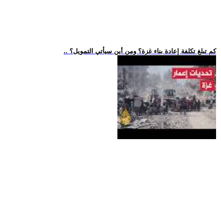
.. كم تبلغ تكلفة إعادة بناء غزة؟ ومن أين سيأتي التمويل؟