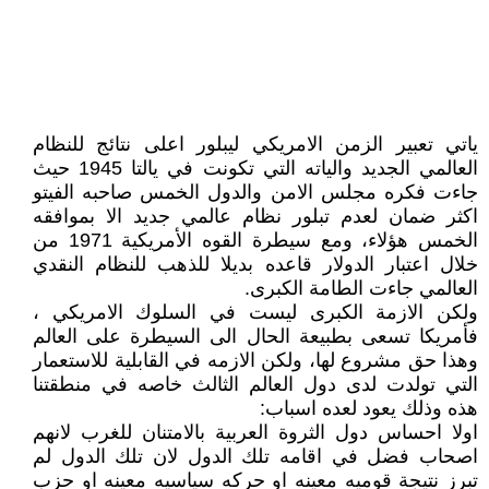
ياتي تعبير الزمن الامريكي ليبلور اعلى نتائج للنظام
العالمي الجديد والياته التي تكونت في يالتا 1945 حيث
جاءت فكره مجلس الامن والدول الخمس صاحبه الفيتو
اكثر ضمان لعدم تبلور نظام عالمي جديد الا بموافقه
الخمس هؤلاء، ومع سيطرة القوه الأمريكية 1971 من
خلال اعتبار الدولار قاعده بديلا للذهب للنظام النقدي
العالمي جاءت الطامة الكبرى.
ولكن الازمة الكبرى ليست في السلوك الامريكي ،
فأمريكا تسعى بطبيعة الحال الى السيطرة على العالم
وهذا حق مشروع لها، ولكن الازمه في القابلية للاستعمار
التي تولدت لدى دول العالم الثالث خاصه في منطقتنا
هذه وذلك يعود لعده اسباب:
اولا احساس دول الثروة العربية بالامتنان للغرب لانهم
اصحاب فضل في اقامه تلك الدول لان تلك الدول لم
تبرز نتيجة قوميه معينه او حركه سياسيه معينه او حزب