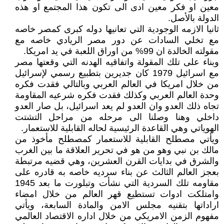
معين او فكر معين ادى الى تكون هذا المجتمع او هذه
الدولة بالأصل.
ثانيا الازمه الوجودية التي تعانيها دوله كبرى كمصر خاصه
مع تخلي السادات عن دور مصر الريادي خاصه مع
مقولته الخالدة ان 99% من اوراق اللعبة في يد امريكا.
وبناء على تلك المقولة واتفاقيه الهدنه التي وقعتها مصر
مع اسرائيل 1979 كان جديرين بتطبيع رسمي لإسرائيل
من خلال امريكا في العالم العربي وبالتالي فقدت فكره
وحدة العالم العربي وكذلك فقدت فكره شرعيه المقاومة
تجاه ذلك العدو وان العدو لم يعد اسرائيل، بل صار العدو
داخلي وهنا وصلنا الى مرحله من مراحل التشتت
الهوياتي وهي القاعدة الرئيسية لحاله القابلية للاستعمار.
ويأتي مصطلح القابلية للاستعمار كمصطلح مأخوذ من
مالك بن نبي وهو من هو في تحرير العلاقة ما بين الغرب
والشرق في بدايات القرن العشرين، وهي قضيه مرتبطة
بعجز العالم الثالث عن بناء سرديه خاصه به قادره على
مقاومه تلك السردية التي نشأت وتبلورت ما بعد 1945
وامتلكت ادوات تستطيع قهر العالم من خلال امضاء
اراداتها بتقنيه مجلس الامن والمادة السابعة، ويأتي
مفهوم الزمن الامريكي من خلال اداره الاقتصاد العالمي