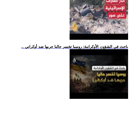
.. باحث في الشؤون الأوكرانية: روسيا تخسر حاليا حربها ضد أوكراني