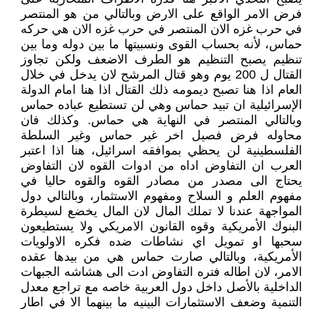
فرض الامر الواقع على الارض وبالتالي من هو المنتصر
في حرب غزه الان المنتصر في حرب غزه الان هي حركه
حماس، لأنه بحساب القوى ونسبيتها ما بين دوله وما بين
تنظيم يصبح التنظيم هو الطرف الاضعف ولكن تجاوز
القتال ل 200 يوم وهو قتال المرشح لان يدخل في خلال
العام اذا هنا تصبح ديمومه ذلك القتال اذا هنا امام الدولة
الإسرائيلية ان تبيد حماس وهي لن تستطيع عباده حماس
وبالتالي المنتصر في النهاية هي حماس. وكذلك فان
محاوله فرض فصيل اخر غير حماس وغير السلطة
الفلسطينية لن يحظي بموافقه اسرائيل، هنا اذا اعتبر
العرب ان التفاوض اداه من ادوات القوه لان التفاوض
يحتاج الى مصدر من مصادر القوه والقوه حاليا في
مفهوم العلم و السلاح ومفهوم الاستثمار، وبالتالي دول
المواجهة عندنا لا تملك المال لان المال يخضع لسيطرة
البنوك الأمريكية وقوه القانون الامريكي ولا يستطيعون
سحبها او تمويل اي نشاطات ضده فكره الاولويات
الأمريكية، وبالتالي صارت حماس هي من بيدها عقده
الامر، لان اطاله فتره التفاوض ادت الى هشاشه الجبهات
الداخلية بالأصل داخل دول العربية خاصه مع تراجع معدل
التنمية وضعف الاستثمارات البينيه ما بينهما الا في اطار