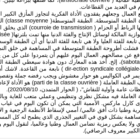
وللرأسمال العالمي تقتات بما يغدق عليها من ريوع كأرستقراط
دم في العديد من القطاعات.
ل وجعلهم يفقدون الأداة الفكرية لتجاوز المأزق الكبير الذ
يسوق لطبق
الدولي ومعهم اقتصاديو الماكدونال
بعة للفئة العليا ولا هي تابعة للفئة الدنيا أي أن الطبقة ال
فشلت أطروحة الطبقة المتوسطة في المساهمة في خلق النمو لأ
 يدافع عن مصالحهم. العمال اليوم عليهم أن يتمردوا على كل 
الاحتجاجات والإضرابات وإتلاف الإنتاج( sabotage de la production)، إلخ. أخذ هذه ا
في تقديم تنازلات، وهو ما يسمح لبلورة نواة قيادة جماعية( 
الذي يمر في الكواليس هو حوار مغشوش ويجب رفضه جملة وتفصي
مما سبق يمكن طرح سؤال جدير بالاهتما
 وأولية للنقاش"، ( الحوار المتمدن، 2020/08/10).
قة العاملة فيه مشكل نظري وتنظيمي وعملي متعب للغاية وبال
لنظرية حتى يتوفر البراكسيس( praxis)، كما يرى كارل ماركس. الأممية التي يمكن أ
ية وطنيا ذات أفق عالمي/ أممي لإسقاط الأنظمة الرجعية و الإم
همة بشكل قوي في التغيير الجذري الذي يطمح له كل المستغَلين
ا يعكس رمزية تضامن العمال وطنيا وعالميا، لنقول اليوم وبسخر
ي الكبير معروف الرصافي).