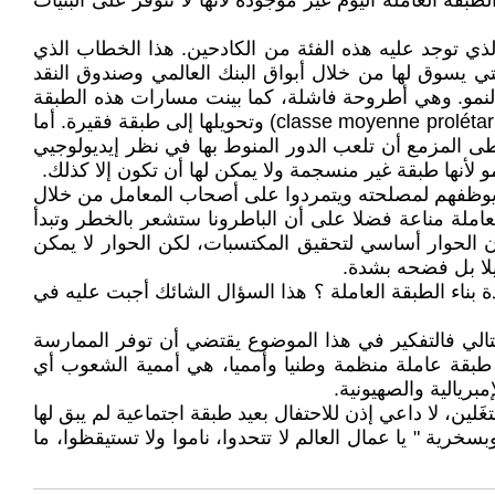
ية عمالية ( aristocratie ouvrière)، كما صنفها ببراعة لينين. الطبقة العاملة اليوم غير موجودة لأنها لا تتوفر على البنيات
ي توجد عليه هذه الفئة من الكادحين. هذا الخطاب الذي
ة تساهم في استغلال العمال أي الطبقة المسماة الطبقة المتوسطة. الطبقة المتوسطة( classe moyenne) التي يسوق لها من خلال أبواق البنك العالمي وصندوق النقد
ز والسوبارماركيت، على أنها الرباط أو الحزام ( courroie de transmission) الذي يخلق النمو. وهي أطروحة فاشلة، كما بينت مسارات هذه الطبقة
التي تم تفكيكها أي أن الفئة العليا منها مندمجة في بنية البورجوازية المالكة لوسائل الإنتاج والفئة الدنيا منها تمت بلترتها( classe moyenne prolétarisée) وتحويلها إلى طبقة فقيرة. أما
وسطى المزمع أن تلعب الدور المنوط بها في نظر إيديولوجيي
نها طبقة غير منسجمة ولا يمكن لها أن تكون إلا كذلك.
من يوظفهم لمصلحته ويتمردوا على أصحاب المعامل من خلال
لمعارك دون هوادة سيعطي الطبقة العاملة مناعة فضلا على أن الباطرونا ستشعر بالخطر وتبدأ
-dir-ection syndicale collégiale ) نابعة من القاعدة. لاشك أن الحوار أساسي لتحقيق المكتسبات، لكن الحوار لا يمكن
لا بل فضحه بشدة.
م وهو : هل بناء حزب الطبقة العاملة ( parti de la classe ouvrière) هو الأداة لإعادة بناء الطبقة العاملة ؟ هذا السؤال الشائك أجبت عليه في
تالي فالتفكير في هذا الموضوع يقتضي أن توفر الممارسة
ن تكون اليوم في غياب طبقة عاملة منظمة وطنيا وأمميا، هي أممية الشعوب أي
بريالية والصهيونية.
، لا داعي إذن للاحتفال بعيد طبقة اجتماعية لم يبق لها
ية " يا عمال العالم لا تتحدوا، ناموا ولا تستيقظوا، ما