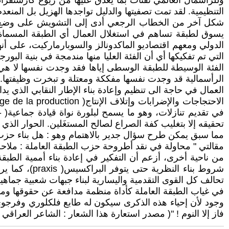
التنظيمية. لقد تمت تصفيتها والدليل تواجدها الهزيل بل المنع
شكل آخر من الخطاب الرجعي أدى إلى التشويش على وضع العما
الفئة الوسيطة للطبقة الوسطى إياها فقد وجدت نفسها لا هي تا
الرأسمالية قد وجدت نفسها مفككة ومعتلة و تبخرت وظيفتها. 
العمال في حاجة الى تنظيم وإعادة بناء الإطار النقابي الذي
تحقيقه إلا بتغليب كفة الصراع لصالح المستغَلين. الحوار 
مقالتي " محاولة في نقد أطروحة حزب الطبقة العاملة : ملاحظات عامة
من ناحية أخرى، أزعم أن التفكير في إعادة بناء أممية الطب
شروط بناء ا
تحالف كل القوى التقدمية واليسارية لبناء جبهات شعبية جماهير
في غياب الطبقة العاملة كأداة منظمة مدافعة عن حقوقها ومسا
وجود لأن إحياء هذه الذكرى سيكون له طابع فلكلوري وفرجوي ول
فاز إلا النوم ! "( مصدر استعارة هذا الشعار : الشاعر العراق