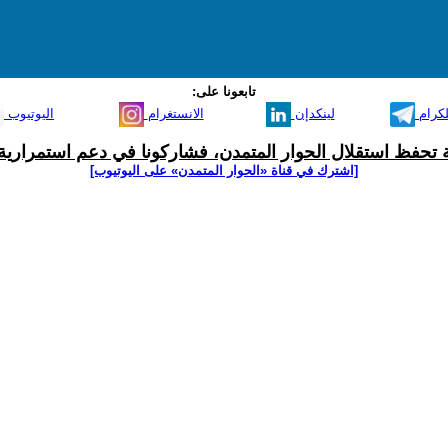
تابعونا على:
لكرام
لينكدإن
الانستغرام
اليوتيوب
ية تحفظ استقلال الحوار المتمدن، فشاركونا في دعم استمرارية 
[اشترك في قناة ‫«الحوار المتمدن» على اليوتيوب]