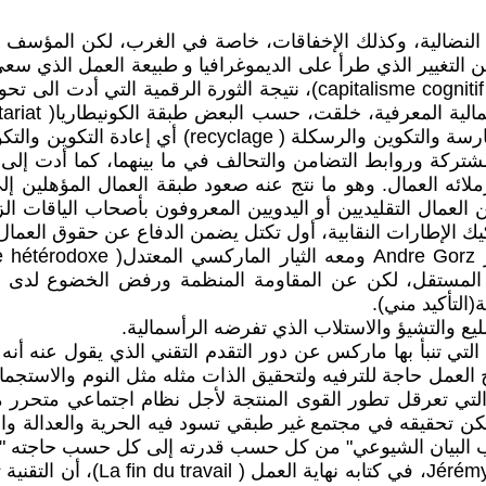
لات النضالية، وكذلك الإخفاقات، خاصة في الغرب، لكن الم
عن التغيير الذي طرأ على الديموغرافيا و طبيعة العمل الذي س
المال، خاصة مع ظهور ما يسمى اليوم بالرأسمالية المعرفية( isme cognitif
المكننة والتقنية العصرية وتتقن العلوم الرقمية من خل
تركة وروابط التضامن والتحالف في ما بينهما، كما أدت إلى 
ائه العمال. وهو ما نتج عنه صعود طبقة العمال المؤهلين إ
كيك الإطارات النقابية، أول تكتل يضمن الدفاع عن حقوق العمال
المستقل، لكن عن المقاومة المنظمة ورفض الخضوع لدى العم
التأكيد مني).
يع والتشيؤ والاستلاب الذي تفرضه الرأسمالية.
لتي تنبأ بها ماركس عن دور التقدم التقني الذي يقول عنه أن
العمل حاجة للترفيه ولتحقيق الذات مثله مثل النوم والاستجما
الية التي تعرقل تطور القوى المنتجة لأجل نظام اجتماعي متحر
ن تحقيقه في مجتمع غير طبقي تسود فيه الحرية والعدالة والمس
حب البيان الشيوعي" من كل حسب قدرته إلى كل حسب حاجته ".
من جهته، يقول الفيلسوف الأمريك