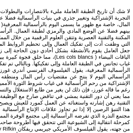
لا شك أن تاريخ الطبقة العاملة مليء بالانتصارات والبطو
التجربة الإشتراكية وتغيير جذري في بنيات الرأسمالية فضلا 
التي وظفت أدت إلى تفكيك العمال وإلى تحطيم الروابط المش
جعل العامل يقوم بالأنشطة بشكل أحادي دون الحاجة إلى زمل
غياب تجانس في الطبقة العاملة وإلى تفكيكها. وبالتالي تم تف
الرأسمالي اليوم لا ينتج عن مقتضيات رأس المال ومنطقه 
الإشتراكية من رحم الرأسمالية في غياب شروط الثورة الأممية(
رغم ما قاله غورز، فإن ذلك لن يغير من طابع الاستغلال والتسل
مما يعني أن دور التقنية يمشي في تناقض صارخ مع الوظيفة ا
التقنية رهن إشارته واستغنائه عن العمل كمورد للعيش ويصبح 
هذا التنبؤ الرصين إلا إذا تم تجاوز علاقات الإنتاج الرأسم
مجتمع النذرة الذي تفرضه الرأسمالية إلى مجتمع الوفرة الممك
كمرحلة انتقالية إلى الشيوعية التي تتحقق فيها أطروحة صا