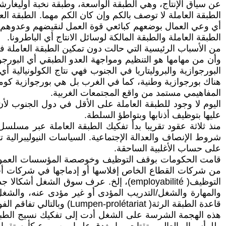
عن سياق الإنتاج، وهي الطبقة الواسعة، وطبقة نخبة أوليغارش
أي وعي العمال بوضعهم كبائعي قوة العمل لنقيضهم وعدوهم ال
الطبقة العاملة والطبقة المالكة لوسائل الانتاج أي الباطرونا.
من الأسباب الرئيسية التي حالت دون تمكين الطبقة العاملة
وأن من مهامها هو التنظيم ومواجهة العدو الطبقي أي البورجو
البورجوازية والبروليتاريا في الجنوب فهي نتاج الكولونيالية أ
هناك بورجوازية وطنية، كما في الغرب بل هي بورجوازية كومبرا
المفاهيمي مستمد من واقع المجتمعات الغربية.
اليوم لا وجود للطبقة العاملة على الأقل في دول الجنوب لأن ا
عليها بتوظيف أذنابها وبتواطؤ السلطة.
منذ ثلاثة عقود تقريبا بدأ تفكيك الطبقة العاملة عبر مسلسل 
شروط الإنصاف والعدالة الإجتماعية. السياسات النيوليبرالية 
على حساب الأغلبية الساحقة.
قامت الحكومات بوقف التوظيف وخوصصة المؤسسات العمومية ال
من شركات القطاع الخاص إفلاسها أو إدماجها في شركات أخر
التوظيف( employabilité)، إلخ. عرف سو
والمهارة والشغل/التدريب المؤدى أو غير مؤدى عنه، والشغ
قاعدة الطبقة الرثة( Lumpen-prolétariat) وبالتالي تفاقم الفوارق الإجتماعية والفقر والتفقير وكل أشكال الإستغلال.
هذه الهجمة الشرسة على الشغل أدت إلى تفكيك نسيج الطبقة ا