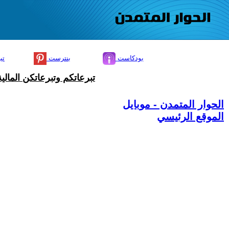
بودكاست
بنترست
تي
تبرعاتكم وتبرعاتكن المال
الحوار المتمدن - موبايل
الموقع الرئيسي