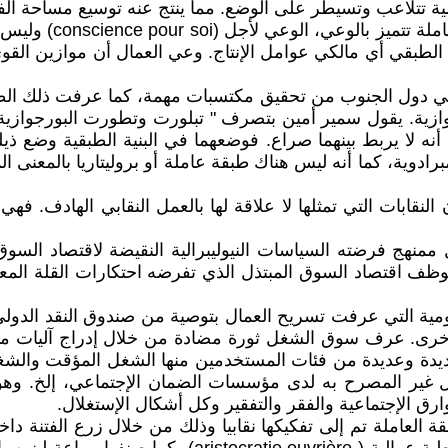
ية تتلاعب وتسيطر على الوضع. مما ينتج عنه توسيع مساحة الف
طبقي أي مالكي عوامل الإنتاج. وعي العمال أن موازين القوى 
 في دول الجنوب من تحقيق مكتسبات مهمة، كما عرفت ذلك الطب
ازية. يقول سمير أمين بتصرف " تبلورت وتطورت البورجوازية وا
ي أنه لا يربط بينهما صراع. فوضعهما في البنية الطبقية وضع ذيل
دوية، كما أنه ليس هناك طبقة عاملة أو بروليتاريا بالمعنى ال
لنقابات التي تمثلها لا علاقة لها بالعمل النقابي الهادف. فهي
ممنهج فرضته السياسات النيوليبرالية النقيضة لاقتصاد السوق ب
توظف اقتصاد السوق المبتذل الذي تفرضه احتكارات القلة المعو
تي عرفت تسريح العمال بتوصية من صندوق النقد الدولي والب
ى. عرف سوق الشغل ثورة مضادة من خلال إدراج آليات متعددة
ق الشغل أشكالا جديدة وعديدة من فئات المستخدمين منها الشغل المؤق
ل غير المصرح به لدى مؤسسات الضمان الإجتماعي، إلخ. وهو
لعاملة تم إلى تفكيكها نقابيا وذلك من خلال زرع الفتنة داخ