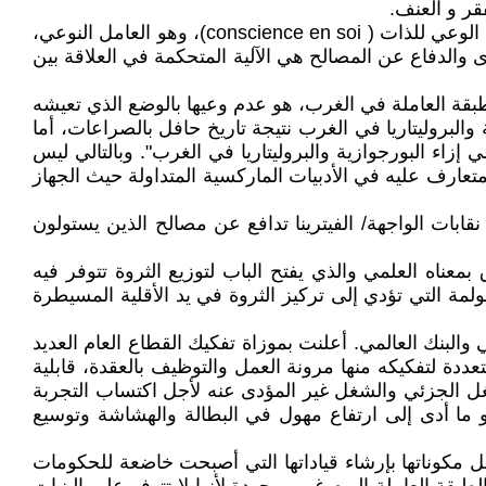
قر و العنف.
الطبقة العاملة لا توصف بالكم وإن كان الكم مهما. الطبقة العاملة تتميز بالوعي، الوعي لأجل (conscience pour soi) وليس الوعي للذات ( conscience en soi)، وهو العامل النوعي،
والدفاع عن المصالح هي الآلية المتحكمة في العلاقة بين
قة العاملة في الغرب، هو عدم وعيها بالوضع الذي تعيشه
لبروليتاريا في الغرب نتيجة تاريخ حافل بالصراعات، أما
ي إزاء البورجوازية والبروليتاريا في الغرب". وبالتالي ليس
متعارف عليه في الأدبيات الماركسية المتداولة حيث الجهاز
 نقابات الواجهة/ الفيترينا تدافع عن مصالح الذين يستولون
معناه العلمي والذي يفتح الباب لتوزيع الثروة تتوفر فيه
لمة التي تؤدي إلى تركيز الثروة في يد الأقلية المسيطرة
نك العالمي. أعلنت بموزاة تفكيك القطاع العام العديد
 لتفكيكه منها مرونة العمل والتوظيف بالعقدة، قابلية
ت والشغل الجزئي والشغل غير المؤدى عنه لأجل اكتساب التجربة
 ما أدى إلى ارتفاع مهول في البطالة والهشاشة وتوسيع
ل مكوناتها بإرشاء قياداتها التي أصبحت خاضعة للحكومات