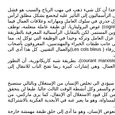
ؤسف جدا أن كل شيء ذهب في مهب الرياح والسبب هو فشل
عى الرأسماليون إلى التأثير عليه ليخضع بشكل مطلق لرأس
capital)، نتيجة الثورة الرقمية التي أدت الى تحول جذري في سلوك العامل ومهاراته وعلاقات العمال فيما
بينهم فضلا عن الوضع المادي والرمزي لطبقة العمال. الرأسمالية المعرفية، خلقت، حسب البعض طبقة الكونيطاريا( cognitariat) عوض البروليتاريا، أي طبقة عاملة متعلمة، توظف
ال الممارسة والتكوين والرسكلة ( recyclage) أي إعادة التكوين والتكوين المستمر. لكن بالمقابل، الرأسمالية المعرفية بالطريقة
عزل العامل وتركه وحيدا في الوظيفة التي توكل له، مما
لى جانب طبقات الخبراء والمهندسين، المعروفون بأصحاب
الياقات البيضاء ( Les cols blancs)، مما خلق فجوة كبيرة بين العمال التقليديين أو اليدويين المعروفون بأصحاب الياقات الزرقاء ( Les cols bleus)والعمال التقنيين. كل هذا أدى الى
.
الرأسمالية المعرفية، يقول الفيلسوف الفرنسي أندري غورز Andre Gorz ومعه الثيار الماركسي المعتدل( courant marxiste hétérodoxe)، بطريقة شبه كاريكاتورية، أن التطور
ال. وهي إشارات كبيرة ربما تفتح الباب للانتقال إلى
ه سيؤدي الى تخلص الإنسان من الإستغلال وبالتالي ستصبح
م والسفر وكل أنشطة الوقت الثالث حاليا. طبعا لن يتحقق
ر من كل قيود الاستغلال أي الإنتقال، كما يرى ماركس، من
اواة، وهو ما يعبر عنه في الأبجدية الفكرية بالاشتراكية
ي جيريمي ريفكان Jérémy Rifkin، في كتابه نهاية العمل ( La fin du travail)، أن التقنية تعوض الإنسان، وهو ما أدى إلى خلق طبقة مهمشة خارجة